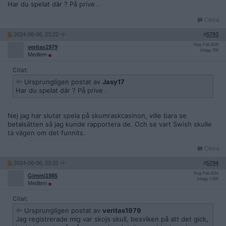
Har du spelat där ? På prive .
Citera
2024-06-06, 23:22
#
5793
Reg: Feb 2020
veritas1979
Inlägg: 250
Medlem
Citat:
Ursprungligen postat av
Jasy17
Har du spelat där ? På prive .
Nej jag har slutat spela på skumraskcasinon, ville bara se
betalsätten så jag kunde rapportera de. Och se vart Swish skulle
ta vägen om det funnits.
Citera
2024-06-06, 23:31
#
5794
Reg: Feb 2014
Gimmi1985
Inlägg: 2 605
Medlem
Citat:
Ursprungligen postat av
veritas1979
Jag registrerade mig var skojs skull, besviken på att det gick,