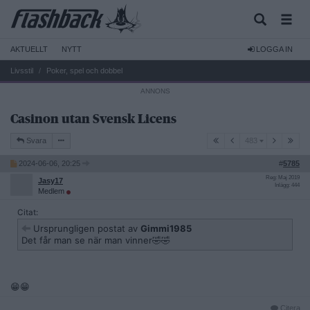
AKTUELLT
NYTT
LOGGA IN
Livsstil
Poker, spel och dobbel
Casinon utan Svensk Licens
483
Svara
483
2024-06-06, 20:25
#
5785
Reg: Maj 2019
Jasy17
Inlägg: 444
Medlem
Citat:
Ursprungligen postat av
Gimmi1985
Det får man se när man vinner🤣🤣
😁😁
Citera