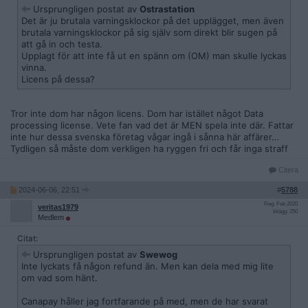
Ursprungligen postat av
Ostrastation
Det är ju brutala varningsklockor på det upplägget, men även
brutala varningsklockor på sig själv som direkt blir sugen på
att gå in och testa.
Upplagt för att inte få ut en spänn om (OM) man skulle lyckas
vinna.
Licens på dessa?
Tror inte dom har någon licens. Dom har istället något Data
processing license. Vete fan vad det är MEN spela inte där. Fattar
inte hur dessa svenska företag vågar ingå i sånna här affärer…
Tydligen så måste dom verkligen ha ryggen fri och får inga straff
Citera
2024-06-06, 22:51
#
5788
Reg: Feb 2020
veritas1979
Inlägg: 250
Medlem
Citat:
Ursprungligen postat av
Swewog
Inte lyckats få någon refund än. Men kan dela med mig lite
om vad som hänt.
Canapay håller jag fortfarande på med, men de har svarat