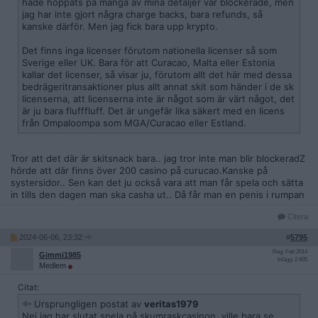
hade hoppats på många av mina detaljer var blockerade, men
jag har inte gjort några charge backs, bara refunds, så
kanske därför. Men jag fick bara upp krypto.
Det finns inga licenser förutom nationella licenser så som
Sverige eller UK. Bara för att Curacao, Malta eller Estonia
kallar det licenser, så visar ju, förutom allt det här med dessa
bedrägeritransaktioner plus allt annat skit som händer i de sk
licenserna, att licenserna inte är något som är värt något, det
är ju bara flufffluff. Det är ungefär lika säkert med en licens
från Ompaloompa som MGA/Curacao eller Estland.
Tror att det där är skitsnack bara.. jag tror inte man blir blockeradZ
hörde att där finns över 200 casino på curucao.Kanske på
systersidor.. Sen kan det ju också vara att man får spela och sätta
in tills den dagen man ska casha ut.. Då får man en penis i rumpan
Citera
2024-06-06, 23:32
#
5795
Reg: Feb 2014
Gimmi1985
Inlägg: 2 605
Medlem
Citat:
Ursprungligen postat av
veritas1979
Nej jag har slutat spela på skumraskcasinon, ville bara se