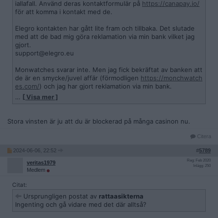
iallafall. Använd deras kontaktformulär på
https://canapay.io/
för att komma i kontakt med de.
Elegro kontakten har gått lite fram och tillbaka. Det slutade
med att de bad mig göra reklamation via min bank vilket jag
gjort.
support@elegro.eu
Monwatches svarar inte. Men jag fick bekräftat av banken att
de är en smycke/juvel affär (förmodligen
https://monchwatch
es.com/
) och jag har gjort reklamation via min bank.
…
[ Visa mer ]
Ellipseroleplays, toolshaven, theplatinum, cerano och
cgcourses väntar jag fortfarande svar från.
info@ellipseroleplays.com
Stora vinsten är ju att du är blockerad på många casinon nu.
support@cerano.io
info@theplatinum.co
Citera
info@toolshaven.co.uk
2024-06-06, 22:52
#
5789
contact@cgcourses.org
Reg: Feb 2020
veritas1979
Inlägg: 250
Kommer reklamera alla som inte svarar på mina mail men det
Medlem
är mycket jobb och många transaktioner så jag kör ett
Citat:
”företag” i taget.
Ursprungligen postat av
rattaasikterna
Typ alla casinon verkar nu ha spärrat mig. Provade också
Ingenting och gå vidare med det där alltså?
regga mig på en random casino sida som jag inte var medlem