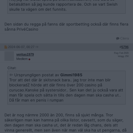
betalsätten så jag kunde rapportera de. Och se vart Swish
skulle ta vägen om det funnits.
Den sidan du regga på fanns där sportbetting också där finns flera
sånna PrivéCasino
Citera
2024-06-07, 00:27
#
5796
Reg: Feb 2020
veritas1979
Inlägg: 250
Medlem
Citat:
Ursprungligen postat av
Gimmi1985
Tror att det där är skitsnack bara.. jag tror inte man blir
blockeradZ hörde att där finns över 200 casino på
curucao.Kanske på systersidor.. Sen kan det ju också vara att
man får spela och sätta in tills den dagen man ska casha ut..
Då får man en penis i rumpan
Det är nog närmre 2000 än 200, finns så sjukt många. Tror
säkerligen man kan hamna på olika listor, oavsett, som du säger,
den dagen man ska casha ut, det är redan låg chans, dels att
vinna generellt, men sen även när man väl ska ha ut pengarna, då