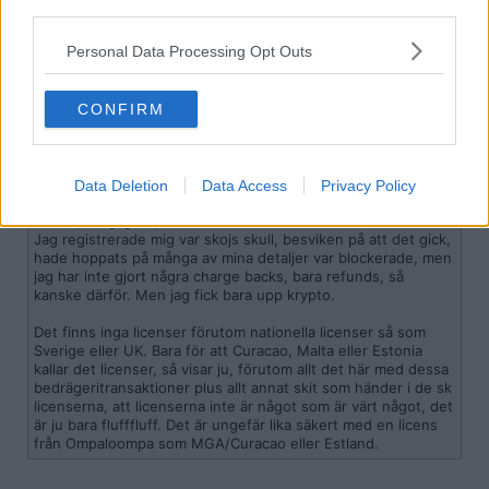
third parties.
Konstigt för jag fick upp swish och klarna delbetalning. Har iallafall
Personal Data Processing Opt Outs
medelat swish och klarna om detta.
Citera
CONFIRM
2024-06-06, 23:16
#
5792
Reg: Maj 2019
Jasy17
Inlägg: 444
Medlem
Data Deletion
Data Access
Privacy Policy
Citat:
Ursprungligen postat av
veritas1979
Jag registrerade mig var skojs skull, besviken på att det gick,
hade hoppats på många av mina detaljer var blockerade, men
jag har inte gjort några charge backs, bara refunds, så
kanske därför. Men jag fick bara upp krypto.
Det finns inga licenser förutom nationella licenser så som
Sverige eller UK. Bara för att Curacao, Malta eller Estonia
kallar det licenser, så visar ju, förutom allt det här med dessa
bedrägeritransaktioner plus allt annat skit som händer i de sk
licenserna, att licenserna inte är något som är värt något, det
är ju bara flufffluff. Det är ungefär lika säkert med en licens
från Ompaloompa som MGA/Curacao eller Estland.