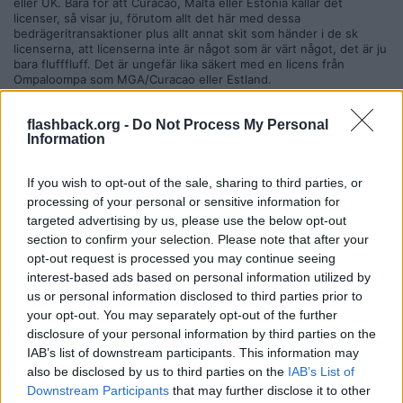
eller UK. Bara för att Curacao, Malta eller Estonia kallar det
licenser, så visar ju, förutom allt det här med dessa
bedrägeritransaktioner plus allt annat skit som händer i de sk
licenserna, att licenserna inte är något som är värt något, det är ju
bara flufffluff. Det är ungefär lika säkert med en licens från
Ompaloompa som MGA/Curacao eller Estland.
Citera
flashback.org -
Do Not Process My Personal
2024-06-06, 23:15
#
5791
Information
Reg: Feb 2014
Gimmi1985
Inlägg: 2 605
Medlem
If you wish to opt-out of the sale, sharing to third parties, or
Citat:
processing of your personal or sensitive information for
Ursprungligen postat av
veritas1979
targeted advertising by us, please use the below opt-out
Jag registrerade mig var skojs skull, besviken på att det gick,
section to confirm your selection. Please note that after your
hade hoppats på många av mina detaljer var blockerade, men
opt-out request is processed you may continue seeing
jag har inte gjort några charge backs, bara refunds, så
interest-based ads based on personal information utilized by
kanske därför. Men jag fick bara upp krypto.
us or personal information disclosed to third parties prior to
Det finns inga licenser förutom nationella licenser så som
your opt-out. You may separately opt-out of the further
Sverige eller UK. Bara för att Curacao, Malta eller Estonia
disclosure of your personal information by third parties on the
kallar det licenser, så visar ju, förutom allt det här med dessa
IAB’s list of downstream participants. This information may
bedrägeritransaktioner plus allt annat skit som händer i de sk
licenserna, att licenserna inte är något som är värt något, det
also be disclosed by us to third parties on the
IAB’s List of
är ju bara flufffluff. Det är ungefär lika säkert med en licens
Downstream Participants
that may further disclose it to other
från Ompaloompa som MGA/Curacao eller Estland.