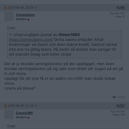
2024-06-06, 20:54
#
5786
Reg: Dec 2021
Ostrastation
Inlägg: 29
Medlem
Citat:
Ursprungligen postat av
Gimmi1985
https://privecasino.com/
Detta casino erbjuder Altså
insättningar via Swish och även klarna kredit. Casinot verkar
inte ens ha giltlig licens. På swish så skickar man pengar till
ett svenskt bolag som heter stripe
Det är ju brutala varningsklockor på det upplägget, men även
brutala varningsklockor på sig själv som direkt blir sugen på att gå
in och testa.
Upplagt för att inte få ut en spänn om (OM) man skulle lyckas
vinna.
Licens på dessa?
Citera
2024-06-06, 21:15
#
5787
Reg: Feb 2014
Gimmi1985
Inlägg: 2 605
Medlem
Citat: