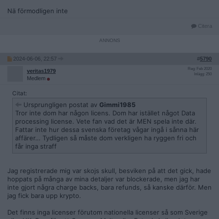
i och fick meddelandet att jag är ”blocked by the anti-fraud
system”. Det är väl den riktiga vinsten, som många redan sagt
Nä förmodligen inte
men lite pengar tillbaka hade varit jäkligt välkommet för den
skitiga ekonomin som spel orsakat.
Citera
Jag undrar om man möjligtvis skulle kunna få skit för allt det
här, av banken eller de här företagen/personerna bakom allt
det här. Men jag kör ändå.
2024-06-06, 22:57
#
5790
Tanken är inte att begå bedrägeri eller liknande, jag tycker att
Reg: Feb 2020
veritas1979
vi är offer för oetiska, smutsiga och potentiellt olagliga
Inlägg: 250
Medlem
system/handlingar av dessa olika casinon och aktörer.
Citat:
Ursprungligen postat av
Gimmi1985
Tror inte dom har någon licens. Dom har istället något Data
processing license. Vete fan vad det är MEN spela inte där.
Fattar inte hur dessa svenska företag vågar ingå i sånna här
affärer… Tydligen så måste dom verkligen ha ryggen fri och
får inga straff
Jag registrerade mig var skojs skull, besviken på att det gick, hade
hoppats på många av mina detaljer var blockerade, men jag har
inte gjort några charge backs, bara refunds, så kanske därför. Men
jag fick bara upp krypto.
Det finns inga licenser förutom nationella licenser så som Sverige