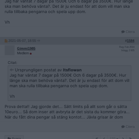
Jag har väntat 7 dagar på 1500€ Och 6 dagar på 3500€. Hur länge
ska man behöva vänta?. Det är ju endast för att dom vill man ska
rulla tillbaka pengarna och spela upp dom.
Vh
Citera
2021-05-07, 18:55
#
1584
Reg: Feb 2014
Gimmi1985
Inlägg: 2 605
Medlem
Citat:
Ursprungligen postat av
Itsflowan
Jag har väntat 7 dagar på 1500€ Och 6 dagar på 3500€. Hur
länge ska man behöva vänta?. Det är ju endast för att dom vill
man ska rulla tillbaka pengarna och spela upp dom.
Vh
Prova detta!! Jag gjorde det... Sätt limits på allt som går o sätta
10euro... Så dom inser att avbryta är det sista du kommer göra...
När du fått dina pengar så stäng kontot... Jävla grisar är dom
Citera
132
Svara
132