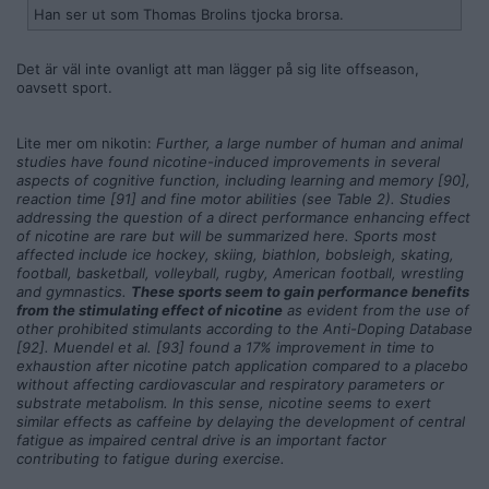
Han ser ut som Thomas Brolins tjocka brorsa.
Det är väl inte ovanligt att man lägger på sig lite offseason,
oavsett sport.
Lite mer om nikotin:
Further, a large number of human and animal
studies have found nicotine-induced improvements in several
aspects of cognitive function, including learning and memory [90],
reaction time [91] and fine motor abilities (see Table 2). Studies
addressing the question of a direct performance enhancing effect
of nicotine are rare but will be summarized here. Sports most
affected include ice hockey, skiing, biathlon, bobsleigh, skating,
football, basketball, volleyball, rugby, American football, wrestling
and gymnastics.
These sports seem to gain performance benefits
from the stimulating effect of nicotine
as evident from the use of
other prohibited stimulants according to the Anti-Doping Database
[92]. Muendel et al. [93] found a 17% improvement in time to
exhaustion after nicotine patch application compared to a placebo
without affecting cardiovascular and respiratory parameters or
substrate metabolism. In this sense, nicotine seems to exert
similar effects as caffeine by delaying the development of central
fatigue as impaired central drive is an important factor
contributing to fatigue during exercise.