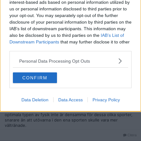
interest-based ads based on personal information utilized by
Reg: Okt 2015
Delvest
us or personal information disclosed to third parties prior to
Inlägg: 406
Medlem
your opt-out. You may separately opt-out of the further
disclosure of your personal information by third parties on the
Citat:
IAB’s list of downstream participants. This information may
Ursprungligen postat av
BonhommeDeNeige
Det tror jag inte. Gjorde mer en sammanfattning av NHL-
also be disclosed by us to third parties on the
IAB’s List of
spelarnas leverne kontra vad som tillåts i fotbollens värld.
Downstream Participants
that may further disclose it to other
Chips, godis, öl, etc. Fungerar i den ena sporten, inte i den
third parties.
andra.
Personal Data Processing Opt Outs
Kolla på Ovechkins sommarform för fan!
https://www.russianmachineneverbreaks.com/2017/07/09/ale
x-ovechkin-sings-boney-ms-rasputin-shirtless-conga-line-p
CONFIRM
erforms-synchronized-dance-wedding/
Han ser ut som Thomas Brolins tjocka brorsa.
Data Deletion
Data Access
Privacy Policy
Kolla hur vissa tungviktsboxare ser ut. Är de otränade tjockisar? Är
styrkelyftare otränade tjockisar? Det handlar bara om att den
optimala typen av fysik inte är densamma för dessa olika sporter,
snarare än att utövarna i den ena sporten skulle vara mer
vältränade.
Citera