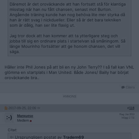
Däremot är det oroväckande att han fortsatt stå för klantiga
misstag när han nu fått chansen, senast mot Burton.
Angående träning kunde han nog behöva lite mer styrka då
han är rätt svag i nickdueller. Eller så är det bara tekniken
som är dålig, han ser lite flaxig ut.
Jag tror dock att han kommer att ta ytterligare steg och
jobba till sig en ordinare plats i startelvan så småningom. Så
länge Mourinho fortsätter att ge honom chansen, det vill
säga.
Håller inte Phil Jones på att bli en ny John Terry?? I så fall kan VNL
glömma en startplats i Man United. Både Jones/ Bailly har börjat
oroväckande bra..
Citera
2017-09-25, 22:06
#
118
Reg: Jun 2013
Marqueso
Inlägg: 2 711
Medlem
Citat:
Ursprungligen postat av
Tradern69