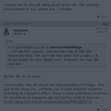
I hockey kan du leva på talang på ett annat sätt. Den atletiska
konkurrensen är inte samma som i fotbollen.
Citera
2017-09-23, 16:39
#
110
Reg: Jul 2013
Sodomizer-
Inlägg: 1 834
Medlem
Citat:
Ursprungligen postat av
BonhommeDeNeige
... och alla NHL-spelare, svenska eller inte, är mer eller
mindre lönnfeta. I en sport där man tävlar mot urvalet ur 8
länder istället för hela världen som i fotbollen, har man råd
med det.
Så man blir fet av snus?
Vissa studier visar att nikotin kan höja prestationsförmågan:
Only
one of the drugs (i.e., caffeine) has enough scientific evidence
indicating an ergogenic effect. There is some preliminary evidence
for nicotine as an ergogenic aid, but further study is required
https://www.ncbi.nlm.nih.gov/pmc/articles/PMC3878772/
Citera