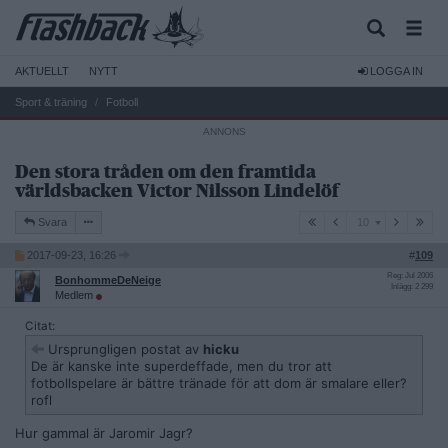
AKTUELLT
NYTT
LOGGA IN
Sport & träning
Fotboll
Den stora tråden om den framtida
världsbacken Victor Nilsson Lindelöf
10
Svara
10
2017-09-23, 16:26
#
109
Reg: Jul 2006
BonhommeDeNeige
Inlägg: 2 299
Medlem
Citat:
Ursprungligen postat av
hicku
De är kanske inte superdeffade, men du tror att
fotbollspelare är bättre tränade för att dom är smalare eller?
rofl
Hur gammal är Jaromir Jagr?