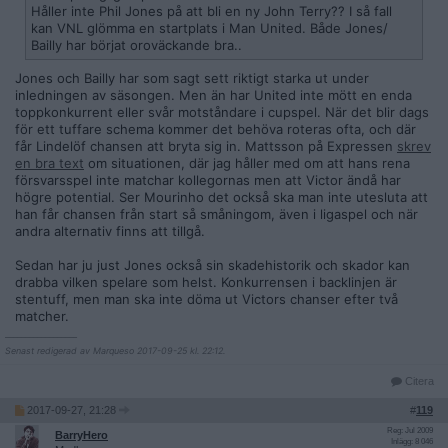
Håller inte Phil Jones på att bli en ny John Terry?? I så fall
kan VNL glömma en startplats i Man United. Både Jones/
Bailly har börjat oroväckande bra..
Jones och Bailly har som sagt sett riktigt starka ut under
inledningen av säsongen. Men än har United inte mött en enda
toppkonkurrent eller svår motståndare i cupspel. När det blir dags
för ett tuffare schema kommer det behöva roteras ofta, och där
får Lindelöf chansen att bryta sig in. Mattsson på Expressen
skrev
en bra text
om situationen, där jag håller med om att hans rena
försvarsspel inte matchar kollegornas men att Victor ändå har
högre potential. Ser Mourinho det också ska man inte utesluta att
han får chansen från start så småningom, även i ligaspel och när
andra alternativ finns att tillgå.
Sedan har ju just Jones också sin skadehistorik och skador kan
drabba vilken spelare som helst. Konkurrensen i backlinjen är
stentuff, men man ska inte döma ut Victors chanser efter två
matcher.
__________________
Senast redigerad av Marqueso 2017-09-25 kl. 22:12.
Citera
2017-09-27, 21:28
#
119
Reg: Jul 2009
BarryHero
Inlägg: 8 046