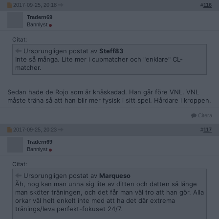
2017-09-25, 20:18
#
116
Tradern69
Bannlyst
Citat:
Ursprungligen postat av
Steff83
Inte så många. Lite mer i cupmatcher och "enklare" CL-
matcher.
Sedan hade de Rojo som är knäskadad. Han går före VNL. VNL
måste träna så att han blir mer fysisk i sitt spel. Hårdare i kroppen.
Citera
2017-09-25, 20:23
#
117
Tradern69
Bannlyst
Citat:
Ursprungligen postat av
Marqueso
Äh, nog kan man unna sig lite av ditten och datten så länge
man sköter träningen, och det får man väl tro att han gör. Alla
orkar väl helt enkelt inte med att ha det där extrema
tränings/leva perfekt-fokuset 24/7.