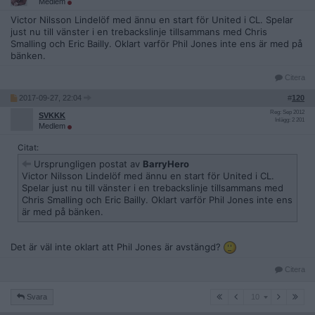
Medlem
Victor Nilsson Lindelöf med ännu en start för United i CL. Spelar
just nu till vänster i en trebackslinje tillsammans med Chris
Smalling och Eric Bailly. Oklart varför Phil Jones inte ens är med på
bänken.
Citera
2017-09-27, 22:04
#
120
Reg: Sep 2012
SVKKK
Inlägg: 2 201
Medlem
Citat:
Ursprungligen postat av
BarryHero
Victor Nilsson Lindelöf med ännu en start för United i CL.
Spelar just nu till vänster i en trebackslinje tillsammans med
Chris Smalling och Eric Bailly. Oklart varför Phil Jones inte ens
är med på bänken.
Det är väl inte oklart att Phil Jones är avstängd?
Citera
10
Svara
10