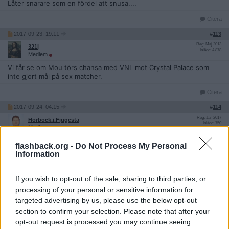
Låter snarare som en fördel att snusa....
Citera
2017-09-23, 19:11
#
113
Reg: Maj 2013
321j
Inlägg: 4 878
Medlem
Vi får se om Mou törs chansa med VNL mot Crystal Palace som
inte gjort mål på sex matcher.
Citera
2017-09-24, 04:15
#
114
Reg: Jan 2017
Horbock.i.Fjugesta
Inlägg: 750
Medlem
Citat:
flashback.org -
Do Not Process My Personal
Information
Ursprungligen postat av
321j
Vi får se om Mou törs chansa med VNL mot Crystal Palace
som inte gjort mål på sex matcher.
If you wish to opt-out of the sale, sharing to third parties, or
Jo men dumt att chansa. Vad är det för fel på Bailly, Jones och
processing of your personal or sensitive information for
resten av grabbarna i bakre raden? Det här ska nog lösa sig ändå.
targeted advertising by us, please use the below opt-out
section to confirm your selection. Please note that after your
Citera
opt-out request is processed you may continue seeing
2017-09-24, 05:45
#
115