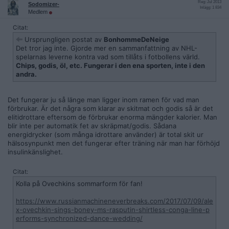
Reg: Jul 2013
Sodomizer-
Inlägg: 1 834
Medlem
Citat:
Ursprungligen postat av
BonhommeDeNeige
Det tror jag inte. Gjorde mer en sammanfattning av NHL-
spelarnas leverne kontra vad som tillåts i fotbollens värld.
Chips, godis, öl, etc. Fungerar i den ena sporten, inte i den
andra.
Det fungerar ju så länge man ligger inom ramen för vad man
förbrukar. Är det några som klarar av skitmat och godis så är det
elitidrottare eftersom de förbrukar enorma mängder kalorier. Man
blir inte per automatik fet av skräpmat/godis. Sådana
energidrycker (som många idrottare använder) är total skit ur
hälsosynpunkt men det fungerar efter träning när man har förhöjd
insulinkänslighet.
Citat:
Kolla på Ovechkins sommarform för fan!
https://www.russianmachineneverbreaks.com/2017/07/09/ale
x-ovechkin-sings-boney-ms-rasputin-shirtless-conga-line-p
erforms-synchronized-dance-wedding/