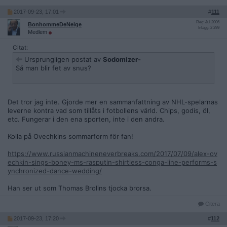
2017-09-23, 17:01
#
111
Reg: Jul 2006
BonhommeDeNeige
Inlägg: 2 299
Medlem
Citat:
Ursprungligen postat av
Sodomizer-
Så man blir fet av snus?
Det tror jag inte. Gjorde mer en sammanfattning av NHL-spelarnas
leverne kontra vad som tillåts i fotbollens värld. Chips, godis, öl,
etc. Fungerar i den ena sporten, inte i den andra.
Kolla på Ovechkins sommarform för fan!
https://www.russianmachineneverbreaks.com/2017/07/09/alex-ov
echkin-sings-boney-ms-rasputin-shirtless-conga-line-performs-s
ynchronized-dance-wedding/
Han ser ut som Thomas Brolins tjocka brorsa.
Citera
2017-09-23, 17:20
#
112