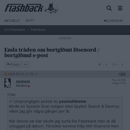
AKTUELLT
NYTT
LOGGA IN
Om Flashback
Flashback
Enda tråden om bortglömt lösenord /
bortglömd e-post
18
Svara
18
2024-05-13, 17:32
#
205
Reg: Jan 2011
nerdnerd
Inlägg: 17 031
Medlem
Citat:
Ursprungligen postat av
yournotlikeme
Körde en System Scan nyligen med Spybot Search & Destroy
vilket jag gör några gånger per år.
När denna var klar skulle jag surfa lite Flashback men är då
utloggad på datorn. Försöker komma ihåg mitt lösenord men