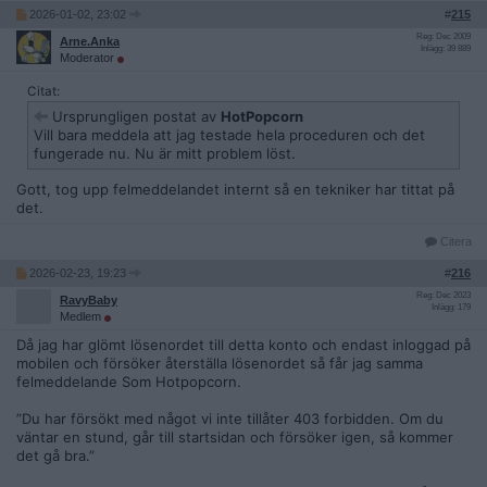
2026-01-02, 23:02
#
215
Reg: Dec 2009
Arne.Anka
Inlägg: 39 889
Moderator
Citat:
Ursprungligen postat av
HotPopcorn
Vill bara meddela att jag testade hela proceduren och det
fungerade nu. Nu är mitt problem löst.
Gott, tog upp felmeddelandet internt så en tekniker har tittat på
det.
Citera
2026-02-23, 19:23
#
216
Reg: Dec 2023
RavyBaby
Inlägg: 179
Medlem
Då jag har glömt lösenordet till detta konto och endast inloggad på
mobilen och försöker återställa lösenordet så får jag samma
felmeddelande Som Hotpopcorn.
”Du har försökt med något vi inte tillåter 403 forbidden. Om du
väntar en stund, går till startsidan och försöker igen, så kommer
det gå bra.”