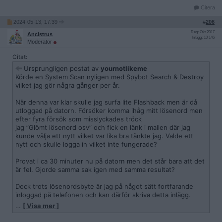
Citera
2024-05-13, 17:39
#
206
Reg: Okt 2017
Ancistrus
Inlägg: 10 146
Moderator
Citat:
Ursprungligen postat av
yournotlikeme
Körde en System Scan nyligen med Spybot Search & Destroy
vilket jag gör några gånger per år.
När denna var klar skulle jag surfa lite Flashback men är då
utloggad på datorn. Försöker komma ihåg mitt lösenord men
efter fyra försök som misslyckades tröck
jag ”Glömt lösenord osv” och fick en länk i mallen där jag
kunde välja ett nytt vilket var lika bra tänkte jag. Valde ett
nytt och skulle logga in vilket inte fungerade?
Provat i ca 30 minuter nu på datorn men det står bara att det
är fel. Gjorde samma sak igen med samma resultat?
Dock trots lösenordsbyte är jag på något sätt fortfarande
inloggad på telefonen och kan därför skriva detta inlägg.
…
[ Visa mer ]
Kan någon vänlig samt kunnig själ hjälpa mig här?