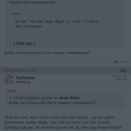
felsida med meddelandet.
Kod:
Du har försökt med något vi inte tillåter

403 Forbidden
...och att jag skall försöka igen. Men det funkar ju inte. Vad är
…
[ Visa mer ]
det frågan om? Är funktionen buggad, är jag spärrad, är mitt
konto CP-flaggat?
Kollat om lösenordet finns sparat i webläsaren?
Citera
2026-01-01, 11:40
#
213
Reg: Jun 2018
HotPopcorn
Inlägg: 851
Medlem
Citat:
Ursprungligen postat av
Arne.Anka
Kollat om lösenordet finns sparat i webläsaren?
Tack för svar, men tyvärr finns det inte sparat. Jag har glömt
lösenordet sedan länge, nån månad minst och har försökt
åtskilliga gånger att komma på vad det är, men jag måste ha bytt