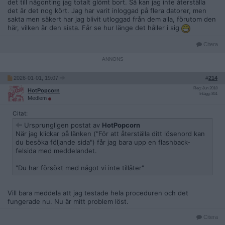
det till någonting jag totalt glömt bort. Så kan jag inte återställa
det är det nog kört. Jag har varit inloggad på flera datorer, men
sakta men säkert har jag blivit utloggad från dem alla, förutom den
här, vilken är den sista. Får se hur länge det håller i sig
Citera
2026-01-01, 19:07
#
214
Reg: Jun 2018
HotPopcorn
Inlägg: 851
Medlem
Citat:
Ursprungligen postat av
HotPopcorn
När jag klickar på länken ("För att återställa ditt lösenord kan
du besöka följande sida") får jag bara upp en flashback-
felsida med meddelandet.
"Du har försökt med något vi inte tillåter"
Vill bara meddela att jag testade hela proceduren och det
fungerade nu. Nu är mitt problem löst.
Citera