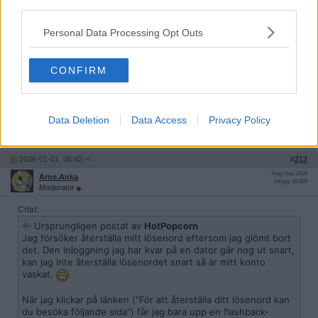
third parties.
Kod:
Personal Data Processing Opt Outs
Du har försökt med något vi inte tillåter

403 Forbidden
CONFIRM
...och att jag skall försöka igen. Men det funkar ju inte. Vad är det
frågan om? Är funktionen buggad, är jag spärrad, är mitt konto CP-
flaggat?
Data Deletion
Data Access
Privacy Policy
Citera
2026-01-01, 05:42
#
212
Reg: Dec 2009
Arne.Anka
Inlägg: 39 889
Moderator
Citat:
Ursprungligen postat av
HotPopcorn
Jag försöker återställa mitt lösenord eftersom jag glömt bort
det. Den inloggning jag har kvar på en dator går nog ut snart,
kan jag inte återställa lösenordet snart så är mitt konto
vaskat.
När jag klickar på länken ("För att återställa ditt lösenord kan
du besöka följande sida") får jag bara upp en flashback-