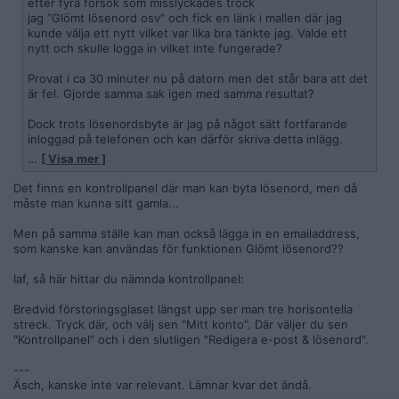
efter fyra försök som misslyckades tröck
jag ”Glömt lösenord osv” och fick en länk i mallen där jag
kunde välja ett nytt vilket var lika bra tänkte jag. Valde ett
nytt och skulle logga in vilket inte fungerade?
Provat i ca 30 minuter nu på datorn men det står bara att det
är fel. Gjorde samma sak igen med samma resultat?
Dock trots lösenordsbyte är jag på något sätt fortfarande
inloggad på telefonen och kan därför skriva detta inlägg.
…
[ Visa mer ]
Kan någon vänlig samt kunnig själ hjälpa mig här?
Det finns en kontrollpanel där man kan byta lösenord, men då
måste man kunna sitt gamla...
Men på samma ställe kan man också lägga in en emailaddress,
som kanske kan användas för funktionen Glömt lösenord??
Iaf, så här hittar du nämnda kontrollpanel:
Bredvid förstoringsglaset längst upp ser man tre horisontella
streck. Tryck där, och välj sen "Mitt konto". Där väljer du sen
"Kontrollpanel" och i den slutligen "Redigera e-post & lösenord".
---
Äsch, kanske inte var relevant. Lämnar kvar det ändå.