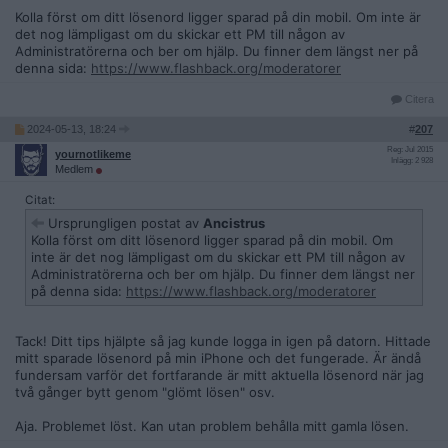
Kolla först om ditt lösenord ligger sparad på din mobil. Om inte är
det nog lämpligast om du skickar ett PM till någon av
Administratörerna och ber om hjälp. Du finner dem längst ner på
denna sida:
https://www.flashback.org/moderatorer
Citera
2024-05-13, 18:24
#
207
Reg: Jul 2015
yournotlikeme
Inlägg: 2 928
Medlem
Citat:
Ursprungligen postat av
Ancistrus
Kolla först om ditt lösenord ligger sparad på din mobil. Om
inte är det nog lämpligast om du skickar ett PM till någon av
Administratörerna och ber om hjälp. Du finner dem längst ner
på denna sida:
https://www.flashback.org/moderatorer
Tack! Ditt tips hjälpte så jag kunde logga in igen på datorn. Hittade
mitt sparade lösenord på min iPhone och det fungerade. Är ändå
fundersam varför det fortfarande är mitt aktuella lösenord när jag
två gånger bytt genom "glömt lösen" osv.
Aja. Problemet löst. Kan utan problem behålla mitt gamla lösen.