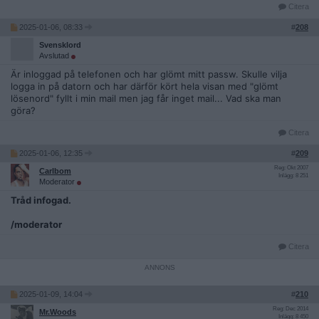
Citera
2025-01-06, 08:33
#
208
Svensklord
Avslutad
Är inloggad på telefonen och har glömt mitt passw. Skulle vilja
logga in på datorn och har därför kört hela visan med "glömt
lösenord" fyllt i min mail men jag får inget mail... Vad ska man
göra?
Citera
2025-01-06, 12:35
#
209
Reg: Okt 2007
Carlbom
Inlägg: 8 251
Moderator
Tråd infogad.
/moderator
Citera
2025-01-09, 14:04
#
210
Reg: Dec 2014
Mr.Woods
Inlägg: 8 450