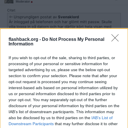
Moderator
Citat:
Ursprungligen postat av
Svensklord
Är inloggad på telefonen och har glömt mitt passw. Skulle
vilja logga in på datorn och har därför kört hela visan med
"glömt lösenord" fyllt i min mail men jag får inget mail... Vad
ska man göra?
flashback.org -
Do Not Process My Personal
Information
Kolla om du har inloggningsuppgifterna sparade i telefonens
webläsare, under inställningar.
Man brukar kunna klicka på en ögonsymbol som gör att tecknen
If you wish to opt-out of the sale, sharing to third parties, or
visas istället för punkterna.
processing of your personal or sensitive information for
targeted advertising by us, please use the below opt-out
Citera
section to confirm your selection. Please note that after your
2026-01-01, 04:01
#
211
opt-out request is processed you may continue seeing
Reg: Jun 2018
HotPopcorn
Inlägg: 851
interest-based ads based on personal information utilized by
Medlem
us or personal information disclosed to third parties prior to
Jag försöker återställa mitt lösenord eftersom jag glömt bort det.
your opt-out. You may separately opt-out of the further
Den inloggning jag har kvar på en dator går nog ut snart, kan jag
disclosure of your personal information by third parties on the
inte återställa lösenordet snart så är mitt konto vaskat.
IAB’s list of downstream participants. This information may
När jag klickar på länken ("För att återställa ditt lösenord kan du
also be disclosed by us to third parties on the
IAB’s List of
besöka följande sida") får jag bara upp en flashback-felsida med
Downstream Participants
that may further disclose it to other
meddelandet.