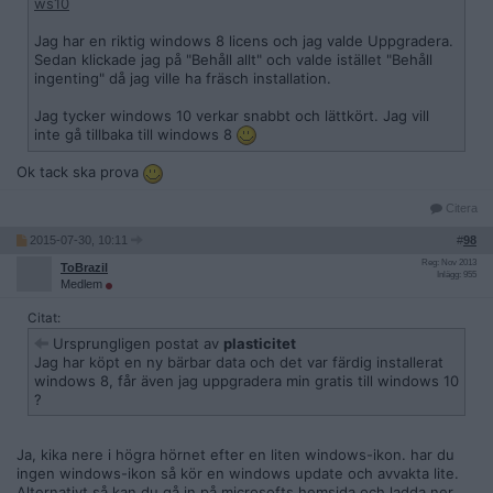
ws10
Jag har en riktig windows 8 licens och jag valde Uppgradera.
Sedan klickade jag på "Behåll allt" och valde istället "Behåll
ingenting" då jag ville ha fräsch installation.
Jag tycker windows 10 verkar snabbt och lättkört. Jag vill
inte gå tillbaka till windows 8
Ok tack ska prova
Citera
2015-07-30, 10:11
#
98
Reg: Nov 2013
ToBrazil
Inlägg: 955
Medlem
Citat:
Ursprungligen postat av
plasticitet
Jag har köpt en ny bärbar data och det var färdig installerat
windows 8, får även jag uppgradera min gratis till windows 10
?
Ja, kika nere i högra hörnet efter en liten windows-ikon. har du
ingen windows-ikon så kör en windows update och avvakta lite.
Alternativt så kan du gå in på microsofts hemsida och ladda ner