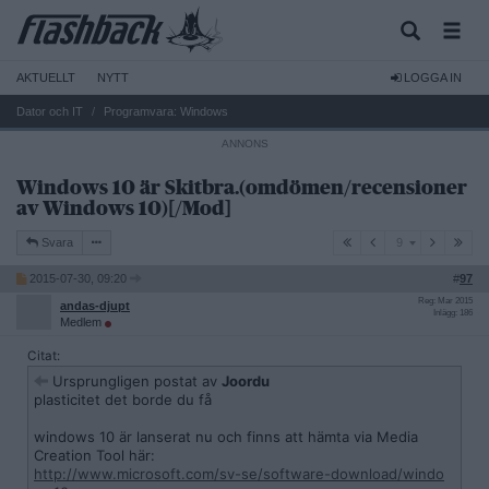
AKTUELLT
NYTT
LOGGA IN
Dator och IT
Programvara: Windows
Windows 10 är Skitbra.(omdömen/recensioner
av Windows 10)[/Mod]
9
Svara
9
2015-07-30, 09:20
#
97
Reg: Mar 2015
andas-djupt
Inlägg: 186
Medlem
Citat:
Ursprungligen postat av
Joordu
plasticitet det borde du få
windows 10 är lanserat nu och finns att hämta via Media
Creation Tool här:
http://www.microsoft.com/sv-se/software-download/windo