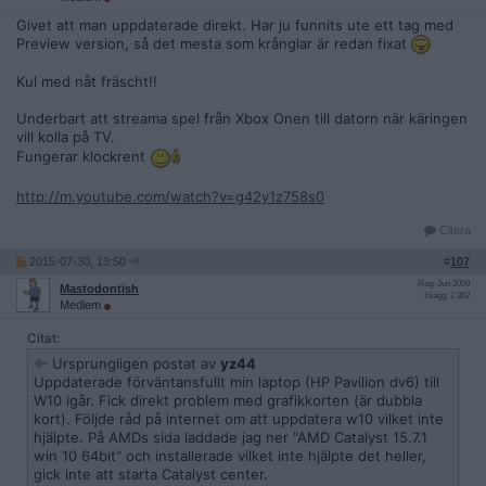
Givet att man uppdaterade direkt. Har ju funnits ute ett tag med
Preview version, så det mesta som krånglar är redan fixat
Kul med nåt fräscht!!
Underbart att streama spel från Xbox Onen till datorn när käringen
vill kolla på TV.
Fungerar klockrent
http://m.youtube.com/watch?v=g42y1z758s0
Citera
2015-07-30, 13:50
#
107
Reg: Jun 2009
Mastodontish
Inlägg: 2 302
Medlem
Citat:
Ursprungligen postat av
yz44
Uppdaterade förväntansfullt min laptop (HP Pavilion dv6) till
W10 igår. Fick direkt problem med grafikkorten (är dubbla
kort). Följde råd på internet om att uppdatera w10 vilket inte
hjälpte. På AMDs sida laddade jag ner "AMD Catalyst 15.7.1
win 10 64bit" och installerade vilket inte hjälpte det heller,
gick inte att starta Catalyst center.