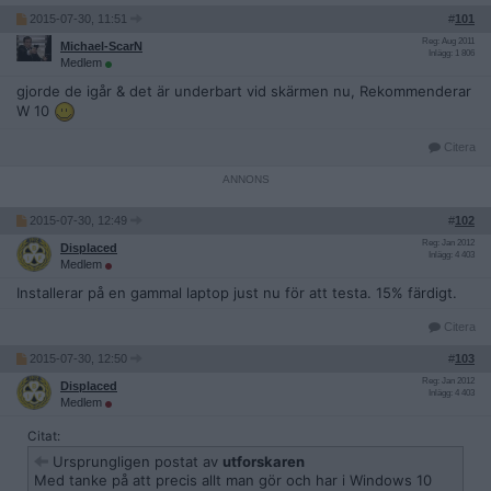
2015-07-30, 11:51
#
101
Reg: Aug 2011
Michael-ScarN
Inlägg: 1 806
Medlem
gjorde de igår & det är underbart vid skärmen nu, Rekommenderar
W 10
Citera
2015-07-30, 12:49
#
102
Reg: Jan 2012
Displaced
Inlägg: 4 403
Medlem
Installerar på en gammal laptop just nu för att testa. 15% färdigt.
Citera
2015-07-30, 12:50
#
103
Reg: Jan 2012
Displaced
Inlägg: 4 403
Medlem
Citat:
Ursprungligen postat av
utforskaren
Med tanke på att precis allt man gör och har i Windows 10