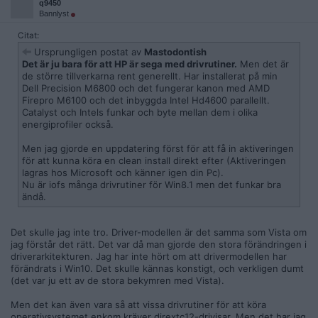
q9450
Bannlyst
Citat:
Ursprungligen postat av
Mastodontish
Det är ju bara för att HP är sega med drivrutiner.
Men det är
de större tillverkarna rent generellt. Har installerat på min
Dell Precision M6800 och det fungerar kanon med AMD
Firepro M6100 och det inbyggda Intel Hd4600 parallellt.
Catalyst och Intels funkar och byte mellan dem i olika
energiprofiler också.
Men jag gjorde en uppdatering först för att få in aktiveringen
för att kunna köra en clean install direkt efter (Aktiveringen
lagras hos Microsoft och känner igen din Pc).
Nu är iofs många drivrutiner för Win8.1 men det funkar bra
ändå.
Det skulle jag inte tro. Driver-modellen är det samma som Vista om
jag förstår det rätt. Det var då man gjorde den stora förändringen i
driverarkitekturen. Jag har inte hört om att drivermodellen har
förändrats i Win10. Det skulle kännas konstigt, och verkligen dumt
(det var ju ett av de stora bekymren med Vista).
Men det kan även vara så att vissa drivrutiner för att köra
operativsystemet enkom kräver dirextc12-drivisar. Men det har jag