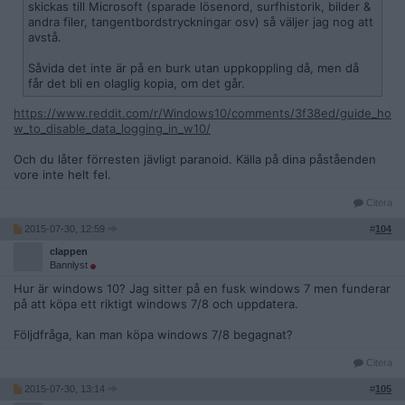
skickas till Microsoft (sparade lösenord, surfhistorik, bilder &
andra filer, tangentbordstryckningar osv) så väljer jag nog att
avstå.
Såvida det inte är på en burk utan uppkoppling då, men då
får det bli en olaglig kopia, om det går.
https://www.reddit.com/r/Windows10/comments/3f38ed/guide_ho
w_to_disable_data_logging_in_w10/
Och du låter förresten jävligt paranoid. Källa på dina påståenden
vore inte helt fel.
Citera
2015-07-30, 12:59
#
104
clappen
Bannlyst
Hur är windows 10? Jag sitter på en fusk windows 7 men funderar
på att köpa ett riktigt windows 7/8 och uppdatera.
Följdfråga, kan man köpa windows 7/8 begagnat?
Citera
2015-07-30, 13:14
#
105