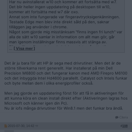
Har nu avinstallerat w10 och kommer att fortsätta med w7.
Det blir heller ingen uppdatering på desktopen till w10,
kommer att fortsätta med w7 där oxo.
Annat som inte fungerade var fingeravtrycksigenkänningen.
Testade Edge men blev inte direkt såld på den, saknar
tilläggen jag använder i chrome.
Något som gjorde mig misstänksam "finns ingen fri lunch" var
alla de sätt w10 samlar in information om allt man gör, går
man igenom inställningar finns massvis att stänga av.
Förmodligen finns det en hel del som inte går att stänga av.
…
[ Visa mer ]
Mitt råd om du använder w7, vänta några månader med
uppdateringen.
Det är ju bara för att HP är sega med drivrutiner. Men det är de
större tillverkarna rent generellt. Har installerat på min Dell
Precision M6800 och det fungerar kanon med AMD Firepro M6100
och det inbyggda Intel Hd4600 parallellt. Catalyst och Intels funkar
och byte mellan dem i olika energiprofiler också.
Men jag gjorde en uppdatering först för att få in aktiveringen för
att kunna köra en clean install direkt efter (Aktiveringen lagras hos
Microsoft och känner igen din Pc).
Nu är iofs många drivrutiner för Win8.1 men det funkar bra ändå.
Citera
2015-07-30, 14:42
#
108