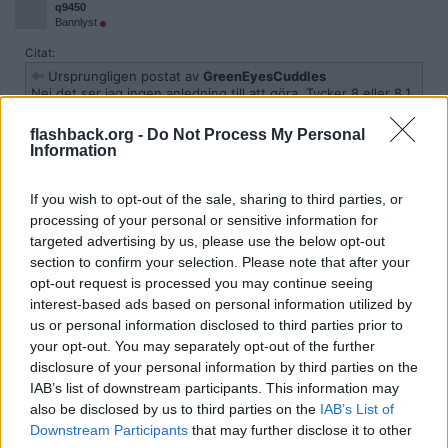
q9450
Bannlyst
Citat:
Ursprungligen postat av
GreenEyesCuddles
Nej det ser jag ingen anledning till att göra. Tycker 8 eller 8.1
(ingen koll vilket jag har, så ointresserad är jag) funkar prima.
Kommer antagligen vänta till jag behöver köpa ny dator, vilket
flashback.org -
Do Not Process My Personal
antagligen inte är för långt borta i framtiden med tanke på att
Information
min nuvarande är 2 år gammal redan.
If you wish to opt-out of the sale, sharing to third parties, or
Två år gammal dator är inte så dåligt idag. Det var annat förr... Det
processing of your personal or sensitive information for
beror iofs på om du köpte en (för billig och svag) billig cpu och
targeted advertising by us, please use the below opt-out
grafikkort när du inhandlade datorn. Men isf så kan du köpa en
section to confirm your selection. Please note that after your
starkare cpu och grafikkort (om du spelar).
Jag har själv en Intel q9450 fyrprocessor som är mer än 6 år
opt-out request is processed you may continue seeing
gammal. Nu är den iofs överclockad till 3.5 GHz stabilt, men även
interest-based ads based on personal information utilized by
oäöerclockad så räcker det. Mina övriga familjemedlemmar har
us or personal information disclosed to third parties prior to
q9400 också den räcker bra. Det viktiga är att man har en
your opt-out. You may separately opt-out of the further
fyrkärning processor - från Intel. Och helst 4+8Gb internminne. En
SSD för systemet. Kan inte säga att jag märker en skillnad mot min
disclosure of your personal information by third parties on the
15000 kr i7:a Lenovo som även den har SSD och är fyrkärning.
IAB’s list of downstream participants. This information may
also be disclosed by us to third parties on the
IAB’s List of
Men tvåkärniga datorer tycker jag är lie för långsamma, såvida de
Downstream Participants
that may further disclose it to other
inte har Intel hyperthreading. Men det är ju indiiduellt förstås.