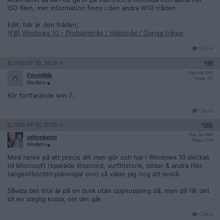
ISO filen, mer information finns i den andra W10 tråden
Edit; här är den tråden;
(FB) Windows 10 - Problemtråd / Hjälptråd / Övriga frågor
Citera
2015-07-30, 10:18
#
99
Reg: Feb 2015
FreshMilk
Inlägg: 321
Medlem
Kör fortfarande win 7...
Citera
2015-07-30, 10:33
#
100
Reg: Jan 2009
utforskaren
Inlägg: 2 134
Medlem
Med tanke på att precis allt man gör och har i Windows 10 skickas
till Microsoft (sparade lösenord, surfhistorik, bilder & andra filer,
tangentbordstryckningar osv) så väljer jag nog att avstå.
Såvida det inte är på en burk utan uppkoppling då, men då får det
bli en olaglig kopia, om det går.
Citera