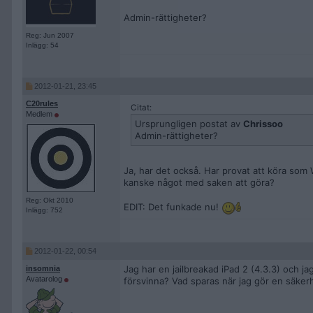
Admin-rättigheter?
Reg: Jun 2007
Inlägg: 54
2012-01-21, 23:45
C20rules
Citat:
Medlem
Ursprungligen postat av
Chrissoo
Admin-rättigheter?
Ja, har det också. Har provat att köra som
kanske något med saken att göra?
Reg: Okt 2010
EDIT: Det funkade nu!
Inlägg: 752
2012-01-22, 00:54
Jag har en jailbreakad iPad 2 (4.3.3) och ja
insomnia
Avatarolog
försvinna? Vad sparas när jag gör en säker