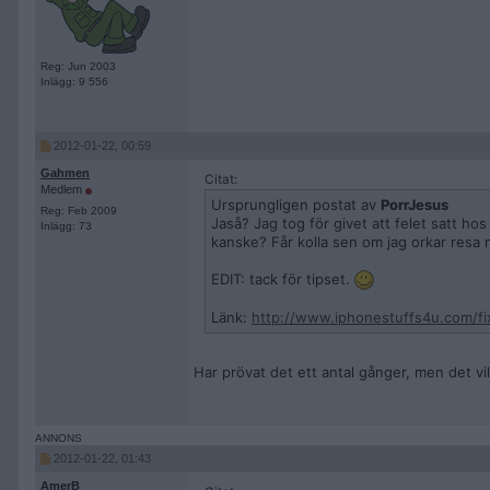
Reg: Jun 2003
Inlägg: 9 556
2012-01-22, 00:59
Gahmen
Citat:
Medlem
Ursprungligen postat av
PorrJesus
Reg: Feb 2009
Jaså? Jag tog för givet att felet satt ho
Inlägg: 73
kanske? Får kolla sen om jag orkar resa 
EDIT: tack för tipset.
Länk:
http://www.iphonestuffs4u.com/fix-i
Har prövat det ett antal gånger, men det vill
2012-01-22, 01:43
AmerB