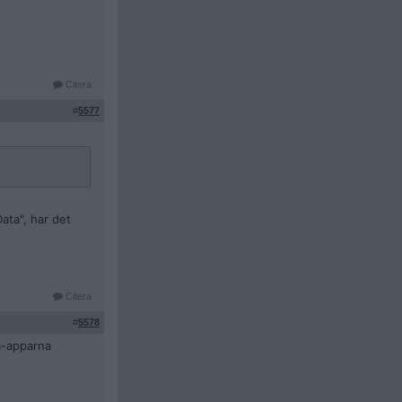
Citera
#
5577
ata", har det
Citera
#
5578
ia-apparna