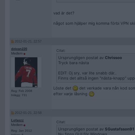
vad är det?
något som hjälper mig komma förbi VPN ski
2012-01-21, 22:57
dejvan220
Citat:
Medlem
Ursprungligen postat av
Chrissoo
Tryck bara nästa
EDIT: Oj sry, var lite snabb där..
Finns det alltså ingen "nästa-knapp" upp
Löste det
det verkade vara nån kod som j
Reg: Feb 2008
efter varje låsning
Inlägg: 731
2012-01-21, 22:58
Lofaszz
Citat:
Medlem
Ursprungligen postat av
SGustafsson91
Reg: Jan 2012
Nu finns GUI för Windows.
Inlägg: 5