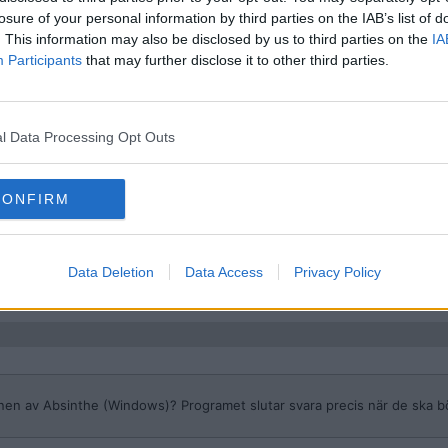
losure of your personal information by third parties on the IAB’s list of
. This information may also be disclosed by us to third parties on the
IA
Participants
that may further disclose it to other third parties.
n av Absinthe (Windows)? Programet slutar svara precis när de ska börja
l Data Processing Opt Outs
CONFIRM
Data Deletion
Data Access
Privacy Policy
nen av Absinthe (Windows)? Programet slutar svara precis när de ska bör