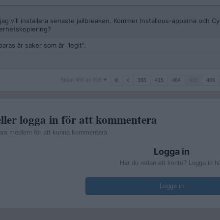
 jag vill installera senaste jailbreaken. Kommer Installous-apparna och C
kerhetskopiering?
ras är saker som är "legit".
Sidan
Sidan 465 av 816
365
415
464
465
466
465
av
816
ller logga in för att kommentera
ara medlem för att kunna kommentera
Logga in
Har du redan ett konto? Logga in h
Logga in