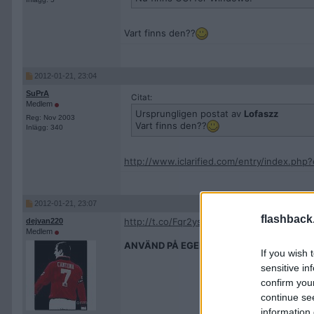
Vart finns den??
2012-01-21, 23:04
SuPrA
Citat:
Medlem
Ursprungligen postat av
Lofaszz
Reg: Nov 2003
Vart finns den??
Inlägg: 340
http://www.iclarified.com/entry/index.php
2012-01-21, 23:07
flashback
http://t.co/Fqr2yspw
GUI för Windows!
dejvan220
Medlem
ANVÄND PÅ EGEN RISK
det är inte helt 1
If you wish 
sensitive in
confirm you
continue se
information 