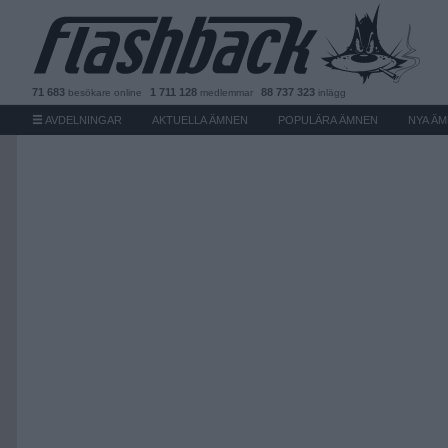
71 683
1 711 128
88 737 323
besökare
online
medlemmar
inlägg
AVDELNINGAR
AKTUELLA ÄMNEN
POPULÄRA ÄMNEN
NYA Ä