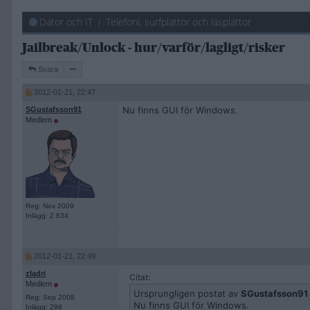
Dator och IT
Telefoni, surfplattor och läsplattor
Jailbreak/Unlock - hur/varför/lagligt/risker
Svara
2012-01-21, 22:47
Nu finns GUI för Windows.
SGustafsson91
Medlem
Reg: Nov 2009
Inlägg: 2 634
2012-01-21, 22:49
zladri
Citat:
Medlem
Ursprungligen postat av
SGustafsson91
Reg: Sep 2008
Nu finns GUI för Windows.
Inlägg: 298