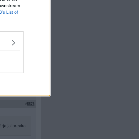
 downstream
B’s List of
Citera
#
5575
 jailbreaka.
Citera
#
5576
ja jailbreaka.