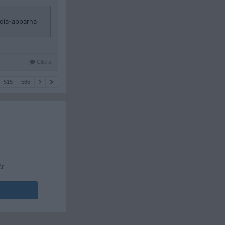
ydia-apparna
Citera
515
565
är