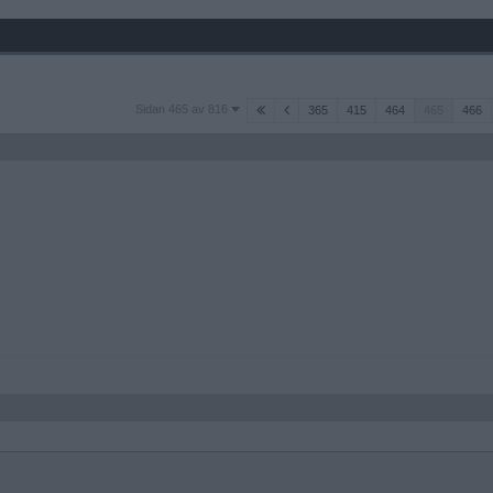
Sidan
Sidan 465 av 816
365
415
464
465
466
465
av
816