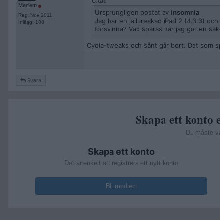
Citat:
Medlem
Ursprungligen postat av
insomnia
Reg: Nov 2011
Jag har en jailbreakad iPad 2 (4.3.3) och
Inlägg: 188
försvinna? Vad sparas när jag gör en sä
Cydia-tweaks och sånt går bort. Det som spa
Svara
Skapa ett konto e
Du måste v
Skapa ett konto
Det är enkelt att registrera ett nytt konto
Bli medlem