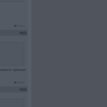
Citera
#
5571
komma in i iphonen
Citera
#
5572