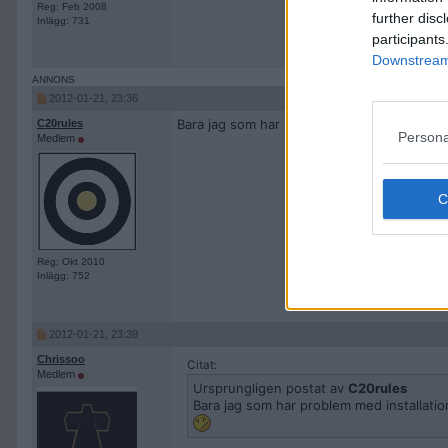
Reg: Feb 2008
further disc
Inlägg: 731
participants
Downstream 
2012-01-21, 23:36
Bara jag som har problem med installatione
C20rules
Persona
Medlem
Reg: Okt 2010
Inlägg: 752
2012-01-21, 23:39
Chrissoo
Citat:
Medlem
Ursprungligen postat av
C20rules
Bara jag som har problem med installatio