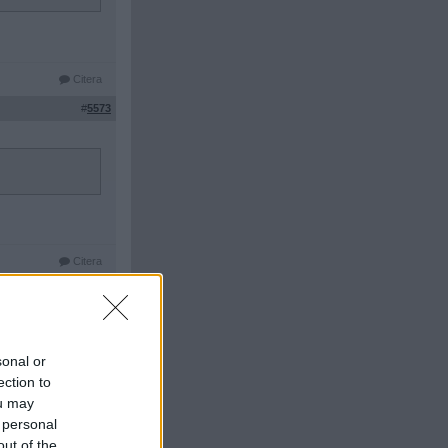
Citera
#
5573
Citera
#
5574
sonal or
ection to
ou may
 personal
out of the