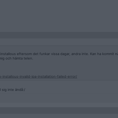
s installous eftersom det funkar vissa dagar, andra inte. Kan ha kommit 
mig och hämta telen.
nstallous-invalid-ipa-installation-failed-error/
 sig inte ändå:/