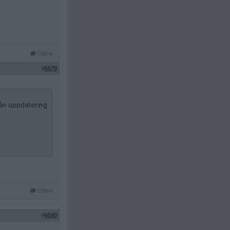
Citera
#
5579
nån uppdatering
Citera
#
5580