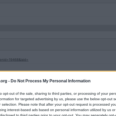
?enid=19468&laid=
.org -
Do Not Process My Personal Information
00% testat än men det funkade för mig!
to opt-out of the sale, sharing to third parties, or processing of your per
formation for targeted advertising by us, please use the below opt-out s
r selection. Please note that after your opt-out request is processed y
eing interest-based ads based on personal information utilized by us or
disclosed to third parties prior to your opt-out. You may separately opt-