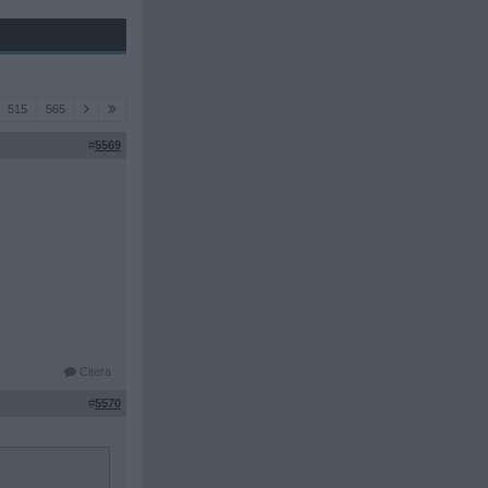
515
565
#
5569
Citera
#
5570