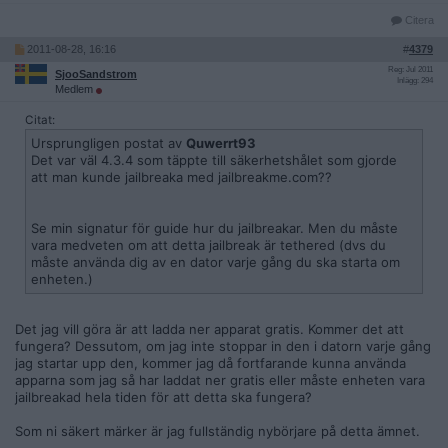
Citera
2011-08-28, 16:16
#
4379
Reg: Jul 2011
SjooSandstrom
Inlägg: 294
Medlem
Citat:
Ursprungligen postat av
Quwerrt93
Det var väl 4.3.4 som täppte till säkerhetshålet som gjorde
att man kunde jailbreaka med jailbreakme.com??
Se min signatur för guide hur du jailbreakar. Men du måste
vara medveten om att detta jailbreak är tethered (dvs du
måste använda dig av en dator varje gång du ska starta om
enheten.)
Det jag vill göra är att ladda ner apparat gratis. Kommer det att
fungera? Dessutom, om jag inte stoppar in den i datorn varje gång
jag startar upp den, kommer jag då fortfarande kunna använda
apparna som jag så har laddat ner gratis eller måste enheten vara
jailbreakad hela tiden för att detta ska fungera?
Som ni säkert märker är jag fullständig nybörjare på detta ämnet.