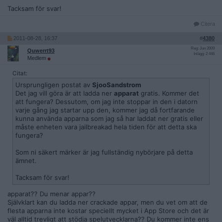
Tacksam för svar!
Citera
2011-08-28, 16:37
#
4380
Reg: Jun 2009
Quwerrt93
Inlägg: 2 446
Medlem
Citat:
Ursprungligen postat av
SjooSandstrom
Det jag vill göra är att ladda ner
apparat
gratis. Kommer det
att fungera? Dessutom, om jag inte stoppar in den i datorn
varje gång jag startar upp den, kommer jag då fortfarande
kunna använda apparna som jag så har laddat ner gratis eller
måste enheten vara jailbreakad hela tiden för att detta ska
fungera?
Som ni säkert märker är jag fullständig nybörjare på detta
ämnet.
Tacksam för svar!
apparat?? Du menar appar??
Självklart kan du ladda ner crackade appar, men du vet om att de
flesta apparna inte kostar speciellt mycket i App Store och det är
väl alltid trevligt att stödja spelutvecklarna?? Du kommer inte ens