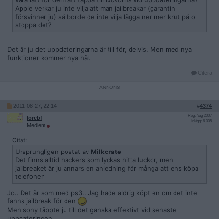
vara lätt för dem att täppa till luckorna vid uppdateringarna?
Apple verkar ju inte vilja att man jailbreakar (garantin
försvinner ju) så borde de inte vilja lägga ner mer krut på o
stoppa det?
Det är ju det uppdateringarna är till för, delvis. Men med nya
funktioner kommer nya hål.
Citera
2011-08-27, 22:14
#
4374
Reg: Aug 2007
lorebf
Inlägg: 6 005
Medlem
Citat:
Ursprungligen postat av
Milkcrate
Det finns alltid hackers som lyckas hitta luckor, men
jailbreaket är ju annars en anledning för många att ens köpa
telefonen
Jo.. Det är som med ps3.. Jag hade aldrig köpt en om det inte
fanns jailbreak för den
Men sony täppte ju till det ganska effektivt vid senaste
uppdateringen..