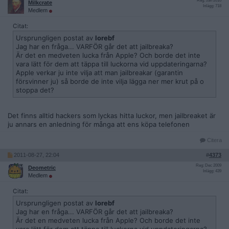
Reg: Jan 2010
Milkcrate
Inlägg: 718
Medlem
Citat:
Ursprungligen postat av
lorebf
Jag har en fråga... VARFÖR går det att jailbreaka?
Är det en medveten lucka från Apple? Och borde det inte
vara lätt för dem att täppa till luckorna vid uppdateringarna?
Apple verkar ju inte vilja att man jailbreakar (garantin
försvinner ju) så borde de inte vilja lägga ner mer krut på o
stoppa det?
Det finns alltid hackers som lyckas hitta luckor, men jailbreaket är
ju annars en anledning för många att ens köpa telefonen
Citera
2011-08-27, 22:04
#
4373
Reg: Dec 2009
Deometric
Inlägg: 439
Medlem
Citat:
Ursprungligen postat av
lorebf
Jag har en fråga... VARFÖR går det att jailbreaka?
Är det en medveten lucka från Apple? Och borde det inte