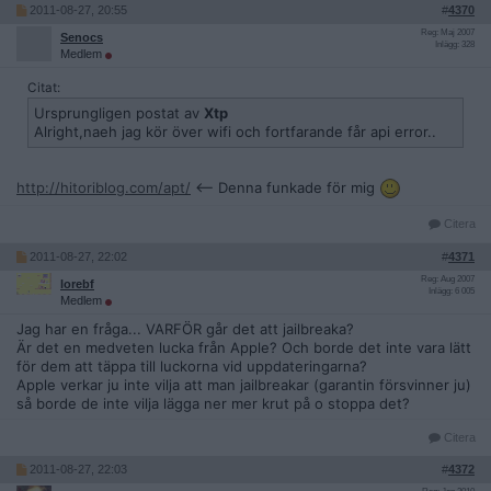
2011-08-27, 20:55
#
4370
Reg: Maj 2007
Senocs
Inlägg: 328
Medlem
Citat:
Ursprungligen postat av
Xtp
Alright,naeh jag kör över wifi och fortfarande får api error..
http://hitoriblog.com/apt/
<-- Denna funkade för mig
Citera
2011-08-27, 22:02
#
4371
Reg: Aug 2007
lorebf
Inlägg: 6 005
Medlem
Jag har en fråga... VARFÖR går det att jailbreaka?
Är det en medveten lucka från Apple? Och borde det inte vara lätt
för dem att täppa till luckorna vid uppdateringarna?
Apple verkar ju inte vilja att man jailbreakar (garantin försvinner ju)
så borde de inte vilja lägga ner mer krut på o stoppa det?
Citera
2011-08-27, 22:03
#
4372