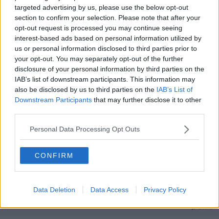
uppdateringen gjorde var att täppa till ett hål. Därför kan man lika
targeted advertising by us, please use the below opt-out
gärna stanna på 4.3.3
.
section to confirm your selection. Please note that after your
Citera
opt-out request is processed you may continue seeing
interest-based ads based on personal information utilized by
2011-08-28, 13:39
#
4376
us or personal information disclosed to third parties prior to
Reg: Jul 2011
SjooSandstrom
Inlägg: 294
your opt-out. You may separately opt-out of the further
Medlem
disclosure of your personal information by third parties on the
Vill någon vänlig skäl beskriva enkelt (med länkar och allt som
IAB’s list of downstream participants. This information may
behövs) hur jag ska jailbreaka min iPod Touch verision 4.3.5?
also be disclosed by us to third parties on the
IAB’s List of
Är det ens möjligt att jailbreaka denna förresten?
Downstream Participants
that may further disclose it to other
third parties.
Citera
2011-08-28, 14:57
#
4377
Personal Data Processing Opt Outs
Reg: Okt 2010
Zotno11
Inlägg: 585
Medlem
CONFIRM
Hur sparar jag mina sms jag har på min iPhone 4?
För jag vill kunna föra över dem till en annan iphone 4 senare
tex??
Data Deletion
Data Access
Privacy Policy
Tacksam för all hjälp
Citera