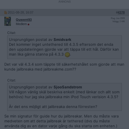
2011-08-28, 16:07
#
4378
Reg: Jun 2009
Quwerrt93
Inlägg: 2 446
Medlem
Citat:
Ursprungligen postat av
Smidvark
Det kommer inget untethered till 4.3.5 eftersom det enda
den uppdateringen gjorde var att täppa till ett hål. Därför kan
man lika gärna stanna på 4.3.3
.
Det var väl 4.3.4 som täppte till säkerhetshålet som gjorde att man
kunde jailbreaka med jailbreakme.com??
Citat:
Ursprungligen postat av
SjooSandstrom
Vill någon vänlig skäl beskriva enkelt (med länkar och allt som
behövs) hur jag ska jailbreaka min iPod Touch verision 4.3.5?
Är det ens möjligt att jailbreaka denna förresten?
Se min signatur för guide hur du jailbreakar. Men du måste vara
medveten om att detta jailbreak är tethered (dvs du måste
använda dig av en dator varje gång du ska starta om enheten.)