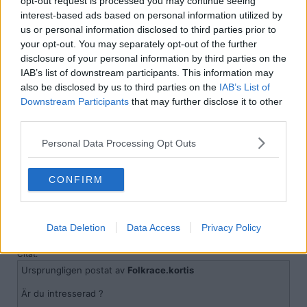
opt-out request is processed you may continue seeing
interest-based ads based on personal information utilized by
Är du intresserad ?
us or personal information disclosed to third parties prior to
släng in en kommentar på detta inlägg om du e intresserad
your opt-out. You may separately opt-out of the further
disclosure of your personal information by third parties on the
Citera
IAB’s list of downstream participants. This information may
2012-02-12, 13:59
#
7
also be disclosed by us to third parties on the
IAB’s List of
Downstream Participants
that may further disclose it to other
finlandskryssning
Bannlyst
third parties.
någon som vill spela wordfeud? mitt nick är "gammonsmurf"
svenska eller engelska
Personal Data Processing Opt Outs
du får inte sega alltför mycket, om du inte har tid att sitta konstant
behöver du inte svara
CONFIRM
Citera
2012-02-13, 16:56
#
8
Reg: Feb 2012
QueenOfTheGalaxy
Data Deletion
Data Access
Privacy Policy
Inlägg: 11
Medlem
Citat:
Ursprungligen postat av
Folkrace.kortis
Är du intresserad ?