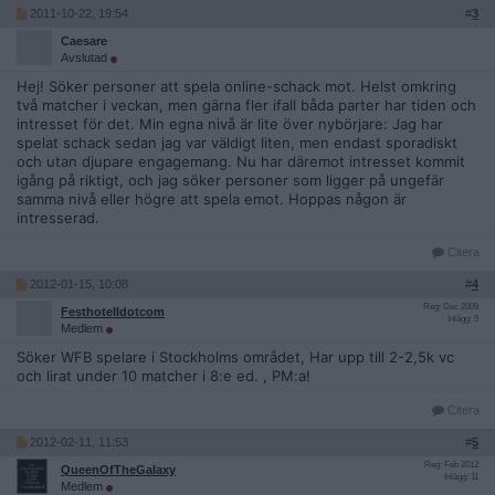
2011-10-22, 19:54
#
3
Caesare
Avslutad
Hej! Söker personer att spela online-schack mot. Helst omkring
två matcher i veckan, men gärna fler ifall båda parter har tiden och
intresset för det. Min egna nivå är lite över nybörjare: Jag har
spelat schack sedan jag var väldigt liten, men endast sporadiskt
och utan djupare engagemang. Nu har däremot intresset kommit
igång på riktigt, och jag söker personer som ligger på ungefär
samma nivå eller högre att spela emot. Hoppas någon är
intresserad.
Citera
2012-01-15, 10:08
#
4
Reg: Dec 2009
Festhotelldotcom
Inlägg: 5
Medlem
Söker WFB spelare i Stockholms området, Har upp till 2-2,5k vc
och lirat under 10 matcher i 8:e ed. , PM:a!
Citera
2012-02-11, 11:53
#
5
Reg: Feb 2012
QueenOfTheGalaxy
Inlägg: 11
Medlem