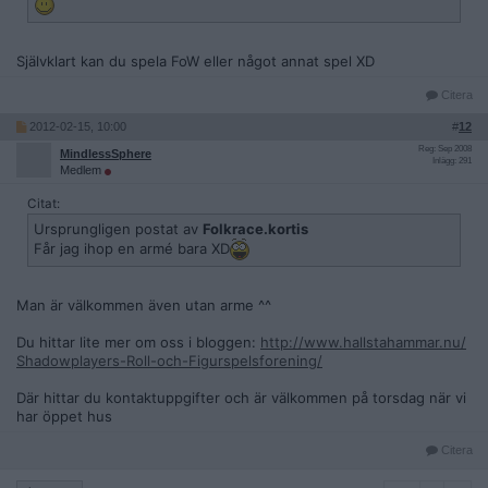
Självklart kan du spela FoW eller något annat spel XD
Citera
2012-02-15, 10:00
#
12
Reg: Sep 2008
MindlessSphere
Inlägg: 291
Medlem
Citat:
Ursprungligen postat av
Folkrace.kortis
Får jag ihop en armé bara XD
Man är välkommen även utan arme ^^
Du hittar lite mer om oss i bloggen:
http://www.hallstahammar.nu/
Shadowplayers-Roll-och-Figurspelsforening/
Där hittar du kontaktuppgifter och är välkommen på torsdag när vi
har öppet hus
Citera
1