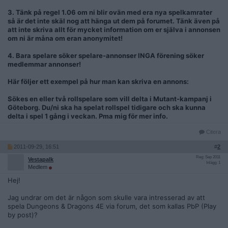
3. Tänk på regel 1.06 om ni blir ovän med era nya spelkamrater
så är det inte skäl nog att hänga ut dem på forumet. Tänk även på
att inte skriva allt för mycket information om er själva i annonsen
om ni är måna om eran anonymitet!
4. Bara spelare söker spelare-annonser INGA förening söker
medlemmar annonser!
Här följer ett exempel på hur man kan skriva en annons:
Sökes en eller två rollspelare som vill delta i Mutant-kampanj i
Göteborg. Du/ni ska ha spelat rollspel tidigare och ska kunna
delta i spel 1 gång i veckan. Pma mig för mer info.
Citera
2011-09-29, 16:51
#
2
Reg: Sep 2011
Vestapalk
Inlägg: 1
Medlem
Hej!
Jag undrar om det är någon som skulle vara intresserad av att
spela Dungeons & Dragons 4E via forum, det som kallas PbP (Play
by post)?