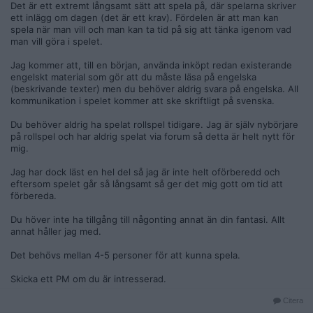
Det är ett extremt långsamt sätt att spela på, där spelarna skriver
ett inlägg om dagen (det är ett krav). Fördelen är att man kan
spela när man vill och man kan ta tid på sig att tänka igenom vad
man vill göra i spelet.
Jag kommer att, till en början, använda inköpt redan existerande
engelskt material som gör att du måste läsa på engelska
(beskrivande texter) men du behöver aldrig svara på engelska. All
kommunikation i spelet kommer att ske skriftligt på svenska.
Du behöver aldrig ha spelat rollspel tidigare. Jag är själv nybörjare
på rollspel och har aldrig spelat via forum så detta är helt nytt för
mig.
Jag har dock läst en hel del så jag är inte helt oförberedd och
eftersom spelet går så långsamt så ger det mig gott om tid att
förbereda.
Du höver inte ha tillgång till någonting annat än din fantasi. Allt
annat håller jag med.
Det behövs mellan 4-5 personer för att kunna spela.
Skicka ett PM om du är intresserad.
Citera