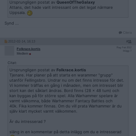
Ursprungligen postat av
QueenOfTheGalaxy
Attans, det hade varit intressant om det legat närmare
Uppsala.
Synd ...
Citera
2012-02-14, 16:13
#
11
Reg: Feb 2012
Folkrace.kortis
Inlägg: 7
Medlem
Citat:
Ursprungligen postat av
Folkrace.kortis
Tjenare. Har planer på att starta en warammer "grupp"
utanför Fellingsbro. Undrar nu om det finns intresse för det.
Vi kommer träffas en gång i månaden, men om intresset blir
stort kan det såklart ändras. Bord finns (28 x 48 tum) och
kan byggas på för större spel. Alla Warhammer spelare är
varmt välkomna, både Warhammer Fantacy Battles och
40k. Fika kommer finnas. Om du vill prata Warhammer är du
själv klart mycket varmt välkommen.
Är du intresserad ?
släng in en kommentar på detta inlägg om du e intresserad