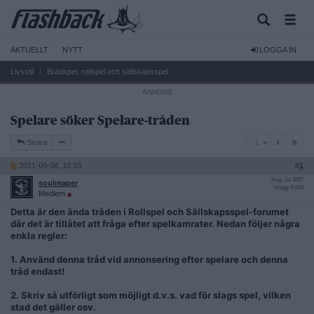
AKTUELLT
NYTT
LOGGA IN
Livsstil
Brädspel, rollspel och sällskapsspel
Spelare söker Spelare-tråden
1
Svara
1
2011-09-08, 18:33
#
1
Reg: Jul 2007
soulreaper
Inlägg: 5 666
Medlem
Detta är den ända tråden i Rollspel och Sällskapsspel-forumet
där det är tillåtet att fråga efter spelkamrater. Nedan följer några
enkla regler:
1. Använd denna tråd vid annonsering efter spelare och denna
tråd endast!
2. Skriv så utförligt som möjligt d.v.s. vad för slags spel, vilken
stad det gäller osv.