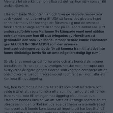
Men istället så erkände hon alltså att det var hon själv som smitit
undan rättvisan.
Eftersom både Storbritannien och Sverige vägrade respektera
asylskyddet mot utlämning till USA så fanns det givetvis inget
annat alternativ för Assange att försvara sig mot de svenska
fabricerade anklagelserna än förhör på Ecuadors ambassad. (
Ett
ambassadförhör som Marianne Ny kämpade emot med näbbar
och klor men som hon till slut tvingades av Hovrätten att
genomföra och som Eva Marie Persson senare kunde konstatera
gav ALL DEN INFORMATION som den svenska
brottssutredningen behövde för att komma fram till att det inte
fanns tillräckliga bevis för att anta något brottsligt ägt rum.
)
Så alla år av meningslöst förhalande och alla hundratals mijoner
bortslösade är resultatet av sveriges kanske mest korrupta och
avskyvärda åklagare genom tiderna som vägrade acceptera att en
ord-mot-ord-situation mycket möjligt (och rent av i normalfallet)
kan leda till nedläggning.
Nej, hon bröt mot sin neutralitetsplikt som brottsutredare och
valde istället att vägra förhöra eftersom hon antog att ett förhör
bara kunde leda till antingen nedläggning eller status quo.
Eftersom hennes önskan var att sätta dit Assange snarare än att
utreda sanningen (vilket inkluderade det hemska alternativet att
man eventuellt kunde konstatera att inget brott har begåtts) så
var det bättre att vägra utreda och slösa hundratals miljoner och