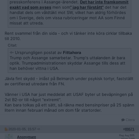
presskonferens i Assange-ärendet.
Det har inte framkommit
exakt vad som avses
men som
" jag har förstått"
det har det
handlat dels om våldtäkt mot SW, vilket han aldrig förhördes
om i Sverige, dels om vissa rubriceringar mot AA som Finné
missat att utreda.
Rent svammel från din sida - och vi tänker inte köra cirklar tillbaka
till 2010.
Citat:
Ursprungligen postat av
Fittahora
Trump och Assange samarbetar. Trump's uttalanden är bara
optik. Trumpadministrationen skyddar Assange tills dess att
han behöver vittna i USA.
Jävla fint skydd - inlåst på Belmarch under psykisk tortyr, fastställt
av certifierad utredare från FN.
Vänner i USA har just meddelat att USAF byter ut beväpningen på
2st B2-or till något "extremt".
Kan bara tolkas på ett sätt, så räkna med bensinpriser på 25 spänn
litern innan februari månad om dom får startorder.
Citera
2020-01-05, 15:57
#
89571
Reg: Aug 2005
Anonymare
Inlägg: 7 019