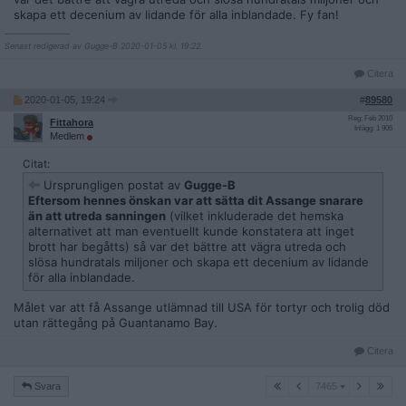
skapa ett decenium av lidande för alla inblandade. Fy fan!
__________________
Senast redigerad av Gugge-B 2020-01-05 kl. 19:22.
Citera
2020-01-05, 19:24
#
89580
Reg: Feb 2010
Fittahora
Inlägg: 1 906
Medlem
Citat:
Ursprungligen postat av
Gugge-B
Eftersom hennes önskan var att sätta dit Assange snarare
än att utreda sanningen
(vilket inkluderade det hemska
alternativet att man eventuellt kunde konstatera att inget
brott har begåtts) så var det bättre att vägra utreda och
slösa hundratals miljoner och skapa ett decenium av lidande
för alla inblandade.
Målet var att få Assange utlämnad till USA för tortyr och trolig död
utan rättegång på Guantanamo Bay.
Citera
7465
Svara
7465