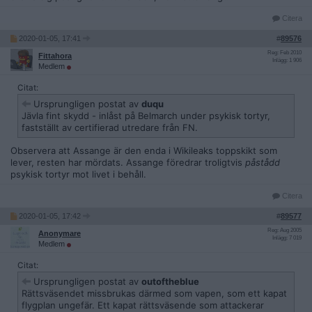
Citera
2020-01-05, 17:41
#
89576
Reg: Feb 2010
Fittahora
Inlägg: 1 906
Medlem
Citat:
Ursprungligen postat av
duqu
Jävla fint skydd - inlåst på Belmarch under psykisk tortyr,
fastställt av certifierad utredare från FN.
Observera att Assange är den enda i Wikileaks toppskikt som
lever, resten har mördats. Assange föredrar troligtvis
påstådd
psykisk tortyr mot livet i behåll.
Citera
2020-01-05, 17:42
#
89577
Reg: Aug 2005
Anonymare
Inlägg: 7 019
Medlem
Citat:
Ursprungligen postat av
outoftheblue
Rättsväsendet missbrukas därmed som vapen, som ett kapat
flygplan ungefär. Ett kapat rättsväsende som attackerar