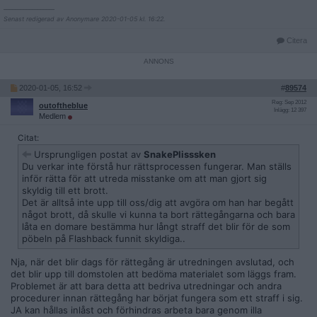
__________________
Senast redigerad av Anonymare 2020-01-05 kl. 16:22.
Citera
2020-01-05, 16:52
#
89574
Reg: Sep 2012
outoftheblue
Inlägg: 12 397
Medlem
Citat:
Ursprungligen postat av
SnakePlisssken
Du verkar inte förstå hur rättsprocessen fungerar. Man ställs
inför rätta för att utreda misstanke om att man gjort sig
skyldig till ett brott.
Det är alltså inte upp till oss/dig att avgöra om han har begått
något brott, då skulle vi kunna ta bort rättegångarna och bara
låta en domare bestämma hur långt straff det blir för de som
pöbeln på Flashback funnit skyldiga..
Nja, när det blir dags för rättegång är utredningen avslutad, och
det blir upp till domstolen att bedöma materialet som läggs fram.
Problemet är att bara detta att bedriva utredningar och andra
procedurer innan rättegång har börjat fungera som ett straff i sig.
JA kan hållas inlåst och förhindras arbeta bara genom illa