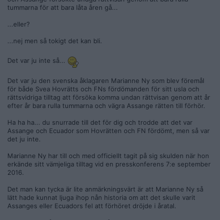
tummarna för att bara låta åren gå...
...eller?
...nej men så tokigt det kan bli.
Det var ju inte så...
Det var ju den svenska åklagaren Marianne Ny som blev föremål
för både Svea Hovrätts och FNs fördömanden för sitt usla och
rättsvidriga tilltag att försöka komma undan rättvisan genom att år
efter år bara rulla tummarna och vägra Assange rätten till förhör.
Ha ha ha... du snurrade till det för dig och trodde att det var
Assange och Ecuador som Hovrätten och FN fördömt, men så var
det ju inte.
Marianne Ny har till och med officiellt tagit på sig skulden när hon
erkände sitt vämjeliga tilltag vid en presskonferens 7:e september
2016.
Det man kan tycka är lite anmärkningsvärt är att Marianne Ny så
lätt hade kunnat ljuga ihop nån historia om att det skulle varit
Assanges eller Ecuadors fel att förhöret dröjde i åratal.