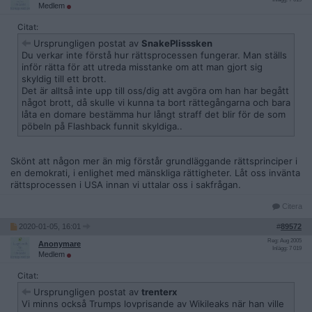
Medlem
Citat:
Ursprungligen postat av
SnakePlisssken
Du verkar inte förstå hur rättsprocessen fungerar. Man ställs
inför rätta för att utreda misstanke om att man gjort sig
skyldig till ett brott.
Det är alltså inte upp till oss/dig att avgöra om han har begått
något brott, då skulle vi kunna ta bort rättegångarna och bara
låta en domare bestämma hur långt straff det blir för de som
pöbeln på Flashback funnit skyldiga..
Skönt att någon mer än mig förstår grundläggande rättsprinciper i
en demokrati, i enlighet med mänskliga rättigheter. Låt oss invänta
rättsprocessen i USA innan vi uttalar oss i sakfrågan.
Citera
2020-01-05, 16:01
#
89572
Reg: Aug 2005
Anonymare
Inlägg: 7 019
Medlem
Citat:
Ursprungligen postat av
trenterx
Vi minns också Trumps lovprisande av Wikileaks när han ville