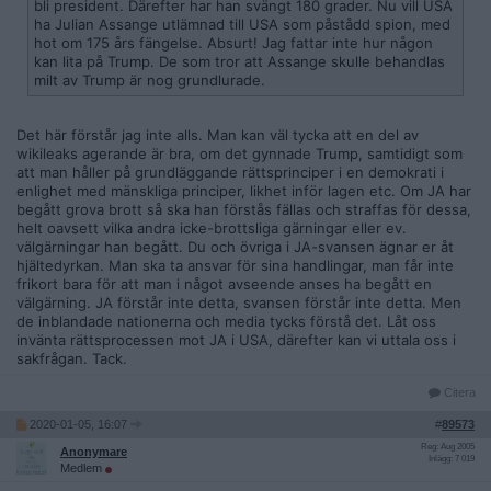
bli president. Därefter har han svängt 180 grader. Nu vill USA
ha Julian Assange utlämnad till USA som påstådd spion, med
hot om 175 års fängelse. Absurt! Jag fattar inte hur någon
kan lita på Trump. De som tror att Assange skulle behandlas
milt av Trump är nog grundlurade.
Det här förstår jag inte alls. Man kan väl tycka att en del av
wikileaks agerande är bra, om det gynnade Trump, samtidigt som
att man håller på grundläggande rättsprinciper i en demokrati i
enlighet med mänskliga principer, likhet inför lagen etc. Om JA har
begått grova brott så ska han förstås fällas och straffas för dessa,
helt oavsett vilka andra icke-brottsliga gärningar eller ev.
välgärningar han begått. Du och övriga i JA-svansen ägnar er åt
hjältedyrkan. Man ska ta ansvar för sina handlingar, man får inte
frikort bara för att man i något avseende anses ha begått en
välgärning. JA förstår inte detta, svansen förstår inte detta. Men
de inblandade nationerna och media tycks förstå det. Låt oss
invänta rättsprocessen mot JA i USA, därefter kan vi uttala oss i
sakfrågan. Tack.
Citera
2020-01-05, 16:07
#
89573
Reg: Aug 2005
Anonymare
Inlägg: 7 019
Medlem