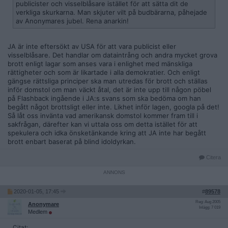
publicister och visselblåsare istället för att sätta dit de
verkliga skurkarna. Man skjuter vilt på budbärarna, påhejade
av Anonymares jubel. Rena anarkin!
JA är inte eftersökt av USA för att vara publicist eller
visselblåsare. Det handlar om dataintrång och andra mycket grova
brott enligt lagar som anses vara i enlighet med mänskliga
rättigheter och som är likartade i alla demokratier. Och enligt
gängse rättsliga principer ska man utredas för brott och ställas
inför domstol om man väckt åtal, det är inte upp till någon pöbel
på Flashback ingående i JA:s svans som ska bedöma om han
begått något brottsligt eller inte. Likhet inför lagen, googla på det!
Så låt oss invänta vad amerikansk domstol kommer fram till i
sakfrågan, därefter kan vi uttala oss om detta istället för att
spekulera och idka önsketänkande kring att JA inte har begått
brott enbart baserat på blind idoldyrkan.
Citera
2020-01-05, 17:45
#
89578
Reg: Aug 2005
Anonymare
Inlägg: 7 019
Medlem
Citat: