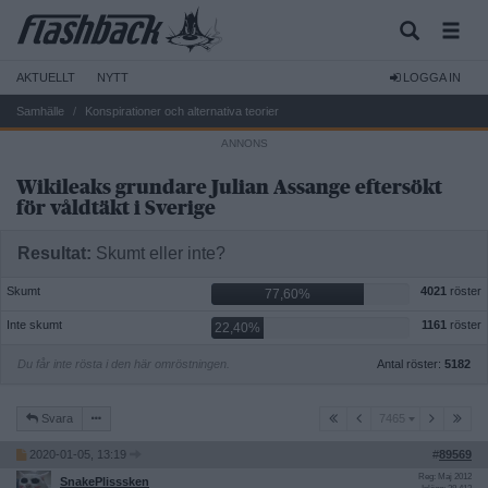
AKTUELLT
NYTT
LOGGA IN
Samhälle
Konspirationer och alternativa teorier
Wikileaks grundare Julian Assange eftersökt
för våldtäkt i Sverige
Resultat:
Skumt eller inte?
Skumt
4021
röster
77,60%
Inte skumt
1161
röster
22,40%
Du får inte rösta i den här omröstningen.
Antal röster:
5182
7465
Svara
7465
2020-01-05, 13:19
#
89569
Reg: Maj 2012
SnakePlisssken