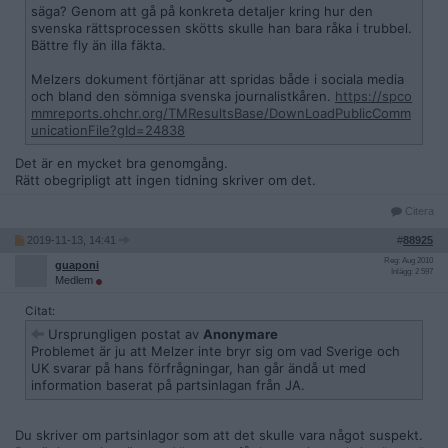
säga? Genom att gå på konkreta detaljer kring hur den
svenska rättsprocessen skötts skulle han bara råka i trubbel.
Bättre fly än illa fäkta.
Melzers dokument förtjänar att spridas både i sociala media
och bland den sömniga svenska journalistkåren.
https://spco
mmreports.ohchr.org/TMResultsBase/DownLoadPublicComm
unicationFile?gId=24838
Det är en mycket bra genomgång.
Rätt obegripligt att ingen tidning skriver om det.
Citera
2019-11-13, 14:41
#
88925
Reg: Aug 2010
guaponi
Inlägg: 2 597
Medlem
Citat:
Ursprungligen postat av
Anonymare
Problemet är ju att Melzer inte bryr sig om vad Sverige och
UK svarar på hans förfrågningar, han går ändå ut med
information baserat på partsinlagan från JA.
Du skriver om partsinlagor som att det skulle vara något suspekt.