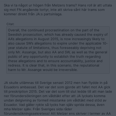
Ska vi ta något ur högen från Melzers trams? Hans roll är att uttala
sig mot FN angående tortyr, inte att skriva sånt här trams som
kommer direkt från JA:s partsinlaga.
Citat:
Overall, the continued procrastination on the part of the
Swedish prosecution, which has already caused the expiry of
AA’s allegations in August 2015, is now increasingly likely to
also cause SW’s allegations to expire under the applicable 10-
year statute of limitations, thus foreseeably depriving not
only Mr. Assange, but also AA and SW, as well as the general
public of any opportunity to establish the truth regarding
these allegations and to ensure accountability, justice and
redress. It is clear that, in this scenario, the reputational
harm to Mr. Assange would be irreversible.
JA skulle utlämnas till Sverige senast 2012 men han flydde in på
Ecuadors ambassad. Det var det som gjorde att fallet mot AA gick
till preskription 2015. Det var det som till slut ledde till att man lade
ner förundersökningen om våldtäkt efter att JA lyckats komma
undan delgivning av formell misstanke om våldtäkt med stöd av
Ecuador. Vad gäller rykte så tycks han själv sprida dessa, även
mha Melzer själv. Från Sveriges sida råder
förundersökningssekretess! Att Melzer ens skriver i termer av AA