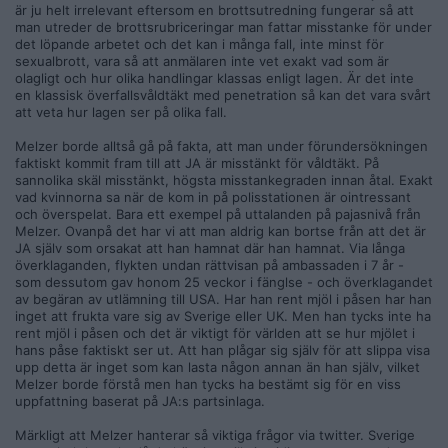
sätt
finns här
.
är ju helt irrelevant eftersom en brottsutredning fungerar så att
man utreder de brottsrubriceringar man fattar misstanke för under
det löpande arbetet och det kan i många fall, inte minst för
sexualbrott, vara så att anmälaren inte vet exakt vad som är
olagligt och hur olika handlingar klassas enligt lagen. Är det inte
en klassisk överfallsvåldtäkt med penetration så kan det vara svårt
att veta hur lagen ser på olika fall.
Melzer borde alltså gå på fakta, att man under förundersökningen
faktiskt kommit fram till att JA är misstänkt för våldtäkt. På
sannolika skäl misstänkt, högsta misstankegraden innan åtal. Exakt
vad kvinnorna sa när de kom in på polisstationen är ointressant
och överspelat. Bara ett exempel på uttalanden på pajasnivå från
Melzer. Ovanpå det har vi att man aldrig kan bortse från att det är
JA själv som orsakat att han hamnat där han hamnat. Via långa
överklaganden, flykten undan rättvisan på ambassaden i 7 år -
som dessutom gav honom 25 veckor i fänglse - och överklagandet
av begäran av utlämning till USA. Har han rent mjöl i påsen har han
inget att frukta vare sig av Sverige eller UK. Men han tycks inte ha
rent mjöl i påsen och det är viktigt för världen att se hur mjölet i
hans påse faktiskt ser ut. Att han plågar sig själv för att slippa visa
upp detta är inget som kan lasta någon annan än han själv, vilket
Melzer borde förstå men han tycks ha bestämt sig för en viss
uppfattning baserat på JA:s partsinlaga.
Märkligt att Melzer hanterar så viktiga frågor via twitter. Sverige