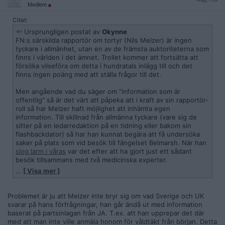
Inlägg: 7 019
Medlem
Citat:
Ursprungligen postat av
Okynne
FN:s särskilda rapportör om tortyr (Nils Melzer) är ingen
tyckare i allmänhet, utan en av de främsta auktoriteterna som
finns i världen i det ämnet. Trollet kommer att fortsätta att
försöka vilseföra om detta i hundratals inlägg till och det
finns ingen poäng med att ställa frågor till det.
Men angående vad du säger om "information som är
offentlig" så är det värt att påpeka att i kraft av sin rapportör-
roll så har Melzer haft möjlighet att inhämta egen
information. Till skillnad från allmänna tyckare (vare sig de
sitter på en ledarredaktion på en tidning eller bakom sin
flashbackdator) så har han kunnat begära att få undersöka
saker på plats som vid besök till fängelset Belmarsh. När han
slog larm i våras
var det efter att ha gjort just ett sådant
besök tillsammans med två medicinska experter.
…
[ Visa mer ]
Nu har förresten Sverige nyligen svarat på Melzers senaste
förfrågningar till Sverige i september. Melzer visar
hela svaret
på twitter
där UD efter två månader bekräftar att de fått hans
Problemet är ju att Melzer inte bryr sig om vad Sverige och UK
brev och svarar att de inte tänker kommentera eller svara på
svarar på hans förfrågningar, han går ändå ut med information
något som står där. "The Government has no further
baserat på partsinlagan från JA. T.ex. att han upprepar det där
observations to make." Brevet som Sverige besvarar på detta
med att man inte ville anmäla honom för våldtäkt från början. Detta