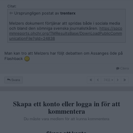
Citat:
Ursprungligen postat av
trenterx
Melzers dokument förtjänar att spridas både i sociala media
och bland den sömniga svenska journalistkåren.
https://spco
mmreports.ohchr.org/TMResultsBase/DownLoadPublicComm
unicationFile?gId=24838
Man kan tro att Melzers har följt debatten om Assanges öde på
Flashback
Citera
7411
Svara
7411
Skapa ett konto eller logga in för att
kommentera
Du måste vara medlem för att kunna kommentera