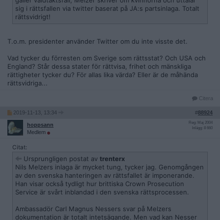
gäller våldtäktsfall, Melzer skriver om kvinnorna och uttalar
sig i rättsfallen via twitter baserat på JA:s partsinlaga. Totalt
rättsvidrigt!
T.o.m. presidenter använder Twitter om du inte visste det.
Vad tycker du förresten om Sverige som rättsstat? Och USA och
England? Står dessa stater för rättvisa, frihet och mänskliga
rättigheter tycker du? För allas lika värda? Eller är de måhända
rättsvidriga...
Citera
2019-11-13, 13:34
#
88924
Reg: Maj 2004
hoppsann
Inlägg: 8 660
Medlem
Citat:
Ursprungligen postat av
trenterx
Nils Melzers inlaga är mycket tung, tycker jag. Genomgången
av den svenska hanteringen av rättsfallet är imponerande.
Han visar också tydligt hur brittiska Crown Prosecution
Service är svårt inblandad i den svenska rättsprocessen.
Ambassadör Carl Magnus Nessers svar på Melzers
dokumentation är totalt intetsägande. Men vad kan Nesser