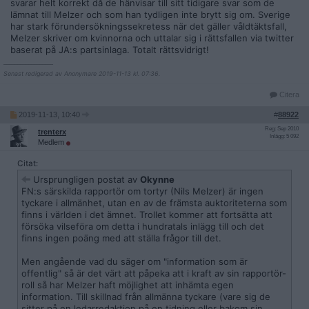
svarar helt korrekt då de hänvisar till sitt tidigare svar som de
lämnat till Melzer och som han tydligen inte brytt sig om. Sverige
har stark förundersökningssekretess när det gäller våldtäktsfall,
Melzer skriver om kvinnorna och uttalar sig i rättsfallen via twitter
baserat på JA:s partsinlaga. Totalt rättsvidrigt!
__________________
Senast redigerad av Anonymare 2019-11-13 kl. 07:36.
Citera
2019-11-13, 10:40
#
88922
Reg: Sep 2010
trenterx
Inlägg: 5 092
Medlem
Citat:
Ursprungligen postat av
Okynne
FN:s särskilda rapportör om tortyr (Nils Melzer) är ingen
tyckare i allmänhet, utan en av de främsta auktoriteterna som
finns i världen i det ämnet. Trollet kommer att fortsätta att
försöka vilseföra om detta i hundratals inlägg till och det
finns ingen poäng med att ställa frågor till det.
Men angående vad du säger om "information som är
offentlig" så är det värt att påpeka att i kraft av sin rapportör-
roll så har Melzer haft möjlighet att inhämta egen
information. Till skillnad från allmänna tyckare (vare sig de
sitter på en ledarredaktion på en tidning eller bakom sin