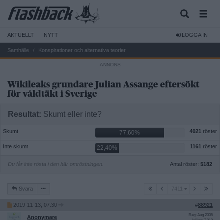
AKTUELLT
NYTT
LOGGA IN
Samhälle
Konspirationer och alternativa teorier
Wikileaks grundare Julian Assange eftersökt
för våldtäkt i Sverige
Resultat:
Skumt eller inte?
Skumt
4021
röster
77,60%
Inte skumt
1161
röster
22,40%
Du får inte rösta i den här omröstningen.
Antal röster:
5182
7411
Svara
7411
2019-11-13, 07:30
#
88921
Reg: Aug 2005
Anonymare