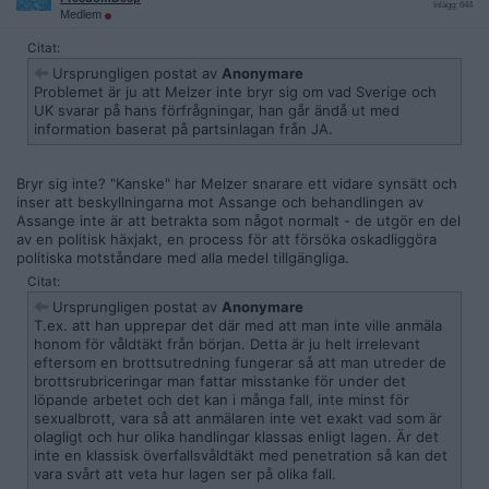
Inlägg: 644
Medlem
Citat:
Ursprungligen postat av
Anonymare
Problemet är ju att Melzer inte bryr sig om vad Sverige och
UK svarar på hans förfrågningar, han går ändå ut med
information baserat på partsinlagan från JA.
Bryr sig inte? "Kanske" har Melzer snarare ett vidare synsätt och
inser att beskyllningarna mot Assange och behandlingen av
Assange inte är att betrakta som något normalt - de utgör en del
av en politisk häxjakt, en process för att försöka oskadliggöra
politiska motståndare med alla medel tillgängliga.
Citat:
Ursprungligen postat av
Anonymare
T.ex. att han upprepar det där med att man inte ville anmäla
honom för våldtäkt från början. Detta är ju helt irrelevant
eftersom en brottsutredning fungerar så att man utreder de
brottsrubriceringar man fattar misstanke för under det
löpande arbetet och det kan i många fall, inte minst för
sexualbrott, vara så att anmälaren inte vet exakt vad som är
olagligt och hur olika handlingar klassas enligt lagen. Är det
inte en klassisk överfallsvåldtäkt med penetration så kan det
vara svårt att veta hur lagen ser på olika fall.