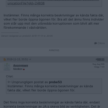
unicationFile?gId=24838
Instämmer. Finns många korrekta beskrivningar av kända fakta där,
vilket fler borde öppna ögonen för. Bra att det ännu finns individer
som står upp mot den utbredda korruptionen som blivit allt mer
förekommande i västvärlden.
__________________
Senast redigerad av probe53 2019-11-13 kl. 20:09.
Citera
2019-11-13, 20:51
#
88930
Reg: Aug 2005
Anonymare
Inlägg: 7 019
Medlem
Citat:
Ursprungligen postat av
probe53
Instämmer. Finns många korrekta beskrivningar av kända
fakta där, vilket fler borde öppna ögonen för.
Det finns inga korrekta beskrivningar av kända fakta där, endast
korrekta beskrivningar av JA:s skeva bild av verkligheten. Det är