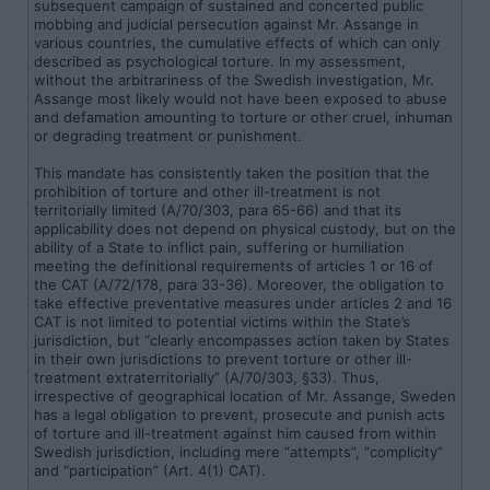
subsequent campaign of sustained and concerted public
mobbing and judicial persecution against Mr. Assange in
various countries, the cumulative effects of which can only
described as psychological torture. In my assessment,
without the arbitrariness of the Swedish investigation, Mr.
Assange most likely would not have been exposed to abuse
and defamation amounting to torture or other cruel, inhuman
or degrading treatment or punishment.
This mandate has consistently taken the position that the
prohibition of torture and other ill-treatment is not
territorially limited (A/70/303, para 65-66) and that its
applicability does not depend on physical custody, but on the
ability of a State to inflict pain, suffering or humiliation
meeting the definitional requirements of articles 1 or 16 of
the CAT (A/72/178, para 33-36). Moreover, the obligation to
take effective preventative measures under articles 2 and 16
CAT is not limited to potential victims within the State’s
jurisdiction, but “clearly encompasses action taken by States
in their own jurisdictions to prevent torture or other ill-
treatment extraterritorially” (A/70/303, §33). Thus,
irrespective of geographical location of Mr. Assange, Sweden
has a legal obligation to prevent, prosecute and punish acts
of torture and ill-treatment against him caused from within
Swedish jurisdiction, including mere “attempts”, “complicity”
and “participation” (Art. 4(1) CAT).