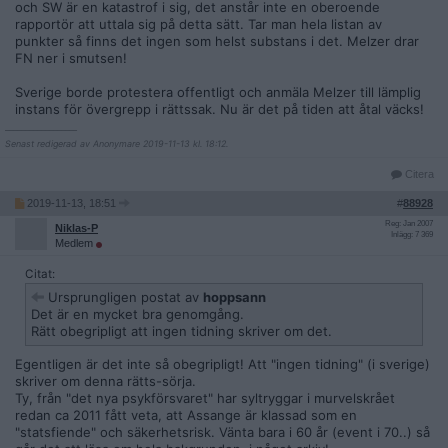
och SW är en katastrof i sig, det anstår inte en oberoende
rapportör att uttala sig på detta sätt. Tar man hela listan av
punkter så finns det ingen som helst substans i det. Melzer drar
FN ner i smutsen!
Sverige borde protestera offentligt och anmäla Melzer till lämplig
instans för övergrepp i rättssak. Nu är det på tiden att åtal väcks!
__________________
Senast redigerad av Anonymare 2019-11-13 kl. 18:12.
Citera
2019-11-13, 18:51
#
88928
Reg: Jan 2007
Niklas-P
Inlägg: 7 369
Medlem
Citat:
Ursprungligen postat av
hoppsann
Det är en mycket bra genomgång.
Rätt obegripligt att ingen tidning skriver om det.
Egentligen är det inte så obegripligt! Att "ingen tidning" (i sverige)
skriver om denna rätts-sörja.
Ty, från "det nya psykförsvaret" har syltryggar i murvelskrået
redan ca 2011 fått veta, att Assange är klassad som en
"statsfiende" och säkerhetsrisk. Vänta bara i 60 år (event i 70..) så