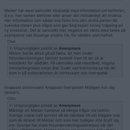
Melzer har mest sannolikt tillräckligt med information om helheten,
d.v.s. han varken behöver eller anser det nödvändigt att invänta
mer information (om sådan ens finns hos den andra parten läs
svenska staten plus några som gav begreppet honey trapping en
ny innebörd). Det är sannolikt mer negativt att vänta med tanke på
exempelvis vad Assange utsätts för, för världen som helhet.
Citat:
Ursprungligen postat av
Anonymare
Melzer borde alltså gå på fakta, att man under
förundersökningen faktiskt kommit fram till att JA är
misstänkt för våldtäkt. På sannolika skäl misstänkt, högsta
misstankegraden innan åtal. Exakt vad kvinnorna sa när de
kom in på polisstationen är ointressant och överspelat.
Knappast ointressant! Knappast överspelat! Möjligen hos dig
(enbart).
Citat:
Ursprungligen postat av
Anonymare
Märkligt att Melzer hanterar så viktiga frågor via twitter.
Sverige svarar helt korrekt då de hänvisar till sitt tidigare svar
som de lämnat till Melzer och som han tydligen inte brytt sig
om. Sverige har stark förundersökningssekretess när det