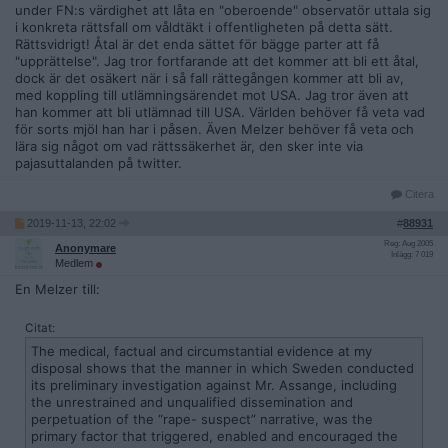
under FN:s värdighet att låta en "oberoende" observatör uttala sig
i konkreta rättsfall om våldtäkt i offentligheten på detta sätt.
Rättsvidrigt! Åtal är det enda sättet för bägge parter att få
"upprättelse". Jag tror fortfarande att det kommer att bli ett åtal,
dock är det osäkert när i så fall rättegången kommer att bli av,
med koppling till utlämningsärendet mot USA. Jag tror även att
han kommer att bli utlämnad till USA. Världen behöver få veta vad
för sorts mjöl han har i påsen. Även Melzer behöver få veta och
lära sig något om vad rättssäkerhet är, den sker inte via
pajasuttalanden på twitter.
Citera
2019-11-13, 22:02
#
88931
Reg: Aug 2005
Anonymare
Inlägg: 7 019
Medlem
En Melzer till:
Citat:
The medical, factual and circumstantial evidence at my
disposal shows that the manner in which Sweden conducted
its preliminary investigation against Mr. Assange, including
the unrestrained and unqualified dissemination and
perpetuation of the “rape- suspect” narrative, was the
primary factor that triggered, enabled and encouraged the