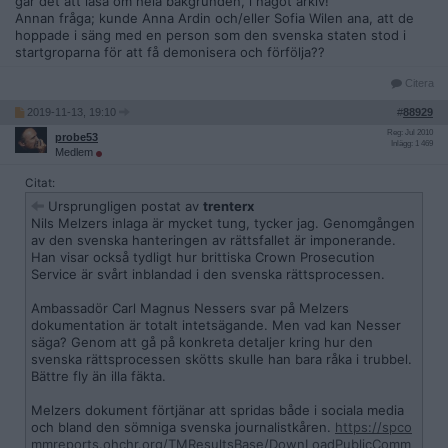
går det att läsa om hela bakgrunden, i något arkiv!
Annan fråga; kunde Anna Ardin och/eller Sofia Wilen ana, att de
hoppade i säng med en person som den svenska staten stod i
startgroparna för att få demonisera och förfölja??
Citera
2019-11-13, 19:10
#
88929
Reg: Jul 2010
probe53
Inlägg: 1 469
Medlem
Citat:
Ursprungligen postat av
trenterx
Nils Melzers inlaga är mycket tung, tycker jag. Genomgången
av den svenska hanteringen av rättsfallet är imponerande.
Han visar också tydligt hur brittiska Crown Prosecution
Service är svårt inblandad i den svenska rättsprocessen.
Ambassadör Carl Magnus Nessers svar på Melzers
dokumentation är totalt intetsägande. Men vad kan Nesser
säga? Genom att gå på konkreta detaljer kring hur den
svenska rättsprocessen skötts skulle han bara råka i trubbel.
Bättre fly än illa fäkta.
Melzers dokument förtjänar att spridas både i sociala media
och bland den sömniga svenska journalistkåren.
https://spco
mmreports.ohchr.org/TMResultsBase/DownLoadPublicComm