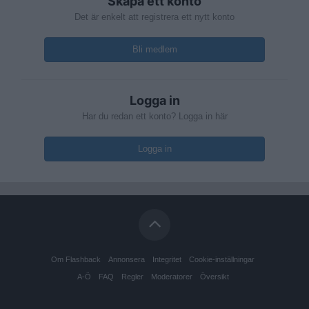
Skapa ett konto
Det är enkelt att registrera ett nytt konto
Bli medlem
Logga in
Har du redan ett konto? Logga in här
Logga in
Om Flashback
Annonsera
Integritet
Cookie-inställningar
A-Ö
FAQ
Regler
Moderatorer
Översikt