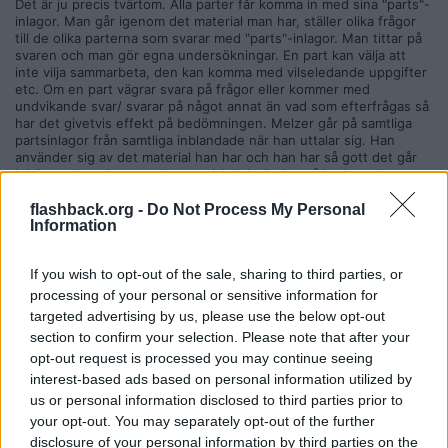
Det är ju precis tvärtom. Alla parter får komma in med sina "parts"-
inlagor. Man går igenom det material man har, ställer olika frågor
till de olika parterna som svarar med "parts"-inlagor. Man tittar på
svaren och man gör egna undersökningar. En part kan välja att
inte vilja sammarbeta, den kan komma med vilseledande uppgifter
etc. Om en part vägrar svara på frågor eller kommer med
undvikande svar/ svarar på något annat än vad som efterfrågas så
har det givetvis effekt på bedömningen. Melzer går på samtliga
partsinlagor från samtliga inblandade när han uttalar sig. Han
använder sig av det material han har och han har så gott det går
inhämtat kompletterande material. I slutändan så hade varken
Sverige eller UK så mycket relevant att komma med. Bedömningen
är att det JA lämnat stämmer bra med verkligheten och
flashback.org -
Do Not Process My Personal
Information
Sveriges/UK's försvar är obefintligt eller undermåligt.
Citera
If you wish to opt-out of the sale, sharing to third parties, or
processing of your personal or sensitive information for
targeted advertising by us, please use the below opt-out
2019-11-13, 17:29
#
88926
section to confirm your selection. Please note that after your
Reg: Aug 2005
Anonymare
opt-out request is processed you may continue seeing
Inlägg: 7 019
Medlem
interest-based ads based on personal information utilized by
Citat:
us or personal information disclosed to third parties prior to
Ursprungligen postat av
FreedomDeep
your opt-out. You may separately opt-out of the further
Vad tycker du förresten om Sverige som rättsstat? Och USA
disclosure of your personal information by third parties on the