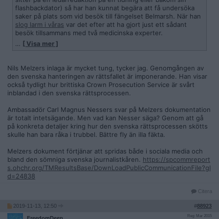
flashbackdator) så har han kunnat begära att få undersöka
saker på plats som vid besök till fängelset Belmarsh. När han
slog larm i våras
var det efter att ha gjort just ett sådant
besök tillsammans med två medicinska experter.
…
[ Visa mer ]
Nu har förresten Sverige nyligen svarat på Melzers senaste
förfrågningar till Sverige i september. Melzer visar
hela svaret
på twitter
där UD efter två månader bekräftar att de fått hans
Nils Melzers inlaga är mycket tung, tycker jag. Genomgången av
brev och svarar att de inte tänker kommentera eller svara på
den svenska hanteringen av rättsfallet är imponerande. Han visar
något som står där. "The Government has no further
också tydligt hur brittiska Crown Prosecution Service är svårt
observations to make." Brevet som Sverige besvarar på detta
inblandad i den svenska rättsprocessen.
sätt
finns här
.
Ambassadör Carl Magnus Nessers svar på Melzers dokumentation
är totalt intetsägande. Men vad kan Nesser säga? Genom att gå
på konkreta detaljer kring hur den svenska rättsprocessen skötts
skulle han bara råka i trubbel. Bättre fly än illa fäkta.
Melzers dokument förtjänar att spridas både i sociala media och
bland den sömniga svenska journalistkåren.
https://spcommreport
s.ohchr.org/TMResultsBase/DownLoadPublicCommunicationFile?gI
d=24838
Citera
2019-11-13, 12:50
#
88923
Reg: Mar 2015
FreedomDeep