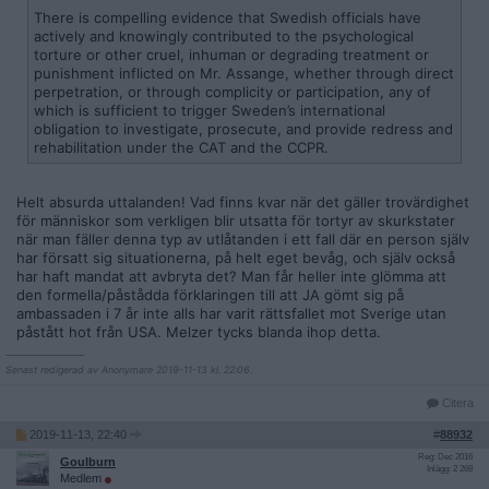
There is compelling evidence that Swedish officials have
actively and knowingly contributed to the psychological
torture or other cruel, inhuman or degrading treatment or
punishment inflicted on Mr. Assange, whether through direct
perpetration, or through complicity or participation, any of
which is sufficient to trigger Sweden’s international
obligation to investigate, prosecute, and provide redress and
rehabilitation under the CAT and the CCPR.
Helt absurda uttalanden! Vad finns kvar när det gäller trovärdighet
för människor som verkligen blir utsatta för tortyr av skurkstater
när man fäller denna typ av utlåtanden i ett fall där en person själv
har försatt sig situationerna, på helt eget bevåg, och själv också
har haft mandat att avbryta det? Man får heller inte glömma att
den formella/påstådda förklaringen till att JA gömt sig på
ambassaden i 7 år inte alls har varit rättsfallet mot Sverige utan
påstått hot från USA. Melzer tycks blanda ihop detta.
__________________
Senast redigerad av Anonymare 2019-11-13 kl. 22:06.
Citera
2019-11-13, 22:40
#
88932
Reg: Dec 2016
Goulburn
Inlägg: 2 268
Medlem