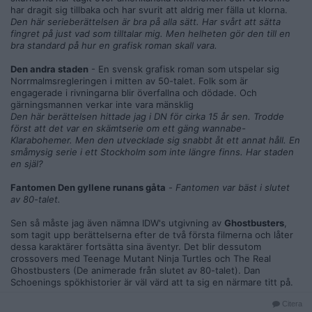
har dragit sig tillbaka och har svurit att aldrig mer fälla ut klorna.
Den här serieberättelsen är bra på alla sätt. Har svårt att sätta
fingret på just vad som tilltalar mig. Men helheten gör den till en
bra standard på hur en grafisk roman skall vara.
Den andra staden
- En svensk grafisk roman som utspelar sig
Norrmalmsregleringen i mitten av 50-talet. Folk som är
engagerade i rivningarna blir överfallna och dödade. Och
gärningsmannen verkar inte vara mänsklig
Den här berättelsen hittade jag i DN för cirka 15 år sen. Trodde
först att det var en skämtserie om ett gäng wannabe-
Klarabohemer. Men den utvecklade sig snabbt åt ett annat håll. En
småmysig serie i ett Stockholm som inte längre finns. Har staden
en själ?
Fantomen Den gyllene runans gåta
-
Fantomen var bäst i slutet
av 80-talet.
Sen så måste jag även nämna IDW's utgivning av
Ghostbusters
,
som tagit upp berättelserna efter de två första filmerna och låter
dessa karaktärer fortsätta sina äventyr. Det blir dessutom
crossovers med Teenage Mutant Ninja Turtles och The Real
Ghostbusters (De animerade från slutet av 80-talet). Dan
Schoenings spökhistorier är väl värd att ta sig en närmare titt på.
Citera