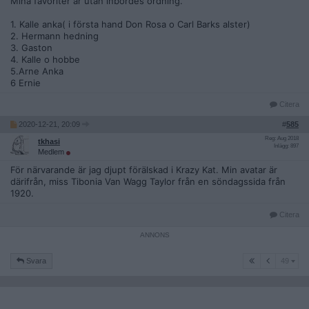
Mina favoriter är utan inbördes ordning.
1. Kalle anka( i första hand Don Rosa o Carl Barks alster)
2. Hermann hedning
3. Gaston
4. Kalle o hobbe
5.Arne Anka
6 Ernie
Citera
2020-12-21, 20:09
#
585
Reg: Aug 2018
tkhasi
Inlägg: 897
Medlem
För närvarande är jag djupt förälskad i Krazy Kat. Min avatar är
därifrån, miss Tibonia Van Wagg Taylor från en söndagssida från
1920.
Citera
49
Svara
49