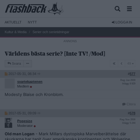
AKTUELLT
NYTT
LOGGA IN
Kultur & Media
Serier och serietidningar
Världens bästa serie? [Inte TV! /Mod]
49
Svara
49
2017-05-31, 06:34
#
577
Reg: Jun 2009
svartekaptenen
Inlägg: 8 929
Medlem
Modesty Blaise och Kronblom.
Citera
2017-05-31, 09:09
#
578
Reg: Nov 2006
Popesize
Inlägg: 5 244
Moderator
Old man Logan
- Mark Millars dystopiska Marvelberättelse där
skurkarna har tagit över amerikanska kontinenten och Wolverine