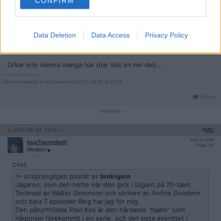
CONFIRM
Älskar förstås Kalle Anka av
Carl Barks
och
Don Rosa
, men även
Mickey Mouse
när spökplumpen är med - t.ex. av
Floyd
Gottfredson
, finns andra också - ta t.ex. när spökplumpen får en
ordentlig återkomst av Romano Scarpa. Gillar även Kalle Anka av
Data Deletion
Data Access
Privacy Policy
William van Horn eftersom han verkligen kan efterlikna Barks stil
(men ändå göra det på sitt sätt).
Orkar inte nämna manga här (har läst en hel del)...
__________________
Senast redigerad av hugTracersbutt 2017-06-10 kl. 02:29.
Citera
2017-06-10, 19:11
#
582
Reg: Jun 2016
hugTracersbutt
Inlägg: 510
Medlem
Citat:
Ursprungligen postat av
brokigare
Jägaren, som den hette när den gick i Gigant på 70-talet.
Tecknad av Walter Simonson och skriven av Archie Goodwin
och bara 7 episoder lång har jag för mig.
Den pånyttfödde Paul Kirk är den hårdaste "hjälte" som
någonsin förekommit i en serie, och det sista avsnittet i