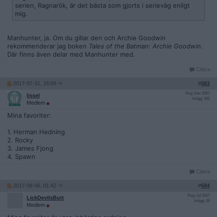
serien, Ragnarök, är det bästa som gjorts i serieväg enligt
mig.
Manhunter, ja. Om du gillar den och Archie Goodwin
rekommenderar jag boken
Tales of the Batman: Archie Goodwin
.
Där finns även delar med Manhunter med.
Citera
2017-07-31, 18:09
#
583
Reg: Dec 2007
lissel
Inlägg: 342
Medlem
Mina favoriter:
1. Herman Hedning
2. Rocky
3. James Fjong
4. Spawn
Citera
2017-08-06, 01:42
#
584
Reg: Jul 2017
LickDevilsButt
Inlägg: 26
Medlem