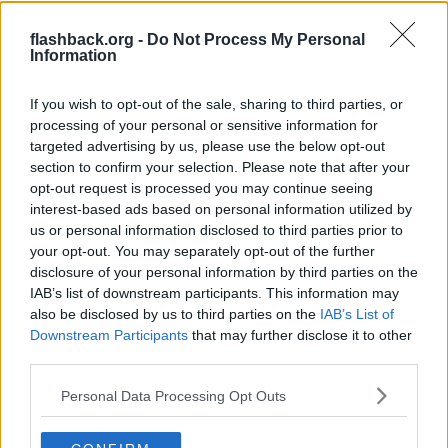
från serieförlaget 2000 AD. Judge Dredd handlar om en framtida
polis som har befogenheter att döma folk på plats (även till
döden) i den futuristiska superstaden Mega City-1 i USA. De tidiga
flashback.org -
Do Not Process My Personal
serierna har satir och mörk humor i överflöd, läste den först i
Information
Magnum - Ett svenskt seriemagasin som hade mer "vuxna" serier
(med flera andra bra serier, t.ex. The Trouble with Girls). 2000 AD
är ett brittiskt förlag. Här måste man även nämna Judge Anderson
If you wish to opt-out of the sale, sharing to third parties, or
- Har alla fem album som getts ut med henne.
processing of your personal or sensitive information for
targeted advertising by us, please use the below opt-out
ABC Warriors
också från 2000 AD är helt underbar, handlar om
section to confirm your selection. Please note that after your
robotar som utför "jobb" som är för farliga för människor.
opt-out request is processed you may continue seeing
Nemesis The Warlock
också från 2000 AD är en helt skruvad
interest-based ads based on personal information utilized by
serie om teknologi och magi. Nemesis är en varelse från en planet
us or personal information disclosed to third parties prior to
i vår galax, människor har fått för sig att de måste utrota allt
your opt-out. You may separately opt-out of the further
utomjordiskt liv och Nemesis är den enda som kan stoppa dem,
disclosure of your personal information by third parties on the
typ. De första böckerna är riktigt bra, men sedan blev serien lite
väl skum, men fortfarande helt ok.
IAB’s list of downstream participants. This information may
also be disclosed by us to third parties on the
IAB’s List of
Lite serier att läsa vid höst:
Vampirella
(även Master Series i
Downstream Participants
that may further disclose it to other
guess),
Tales from the Crypt
mm.
third parties.
Från Europa:
Asterix, Gaston, Lucky Luke, Spirou, Tintin, Valhall.
Personal Data Processing Opt Outs
S.k.
stripserier
:
Uti vår Hage, Monty, Gustaf (tidiga), Kalle &
Hobbes
etc.