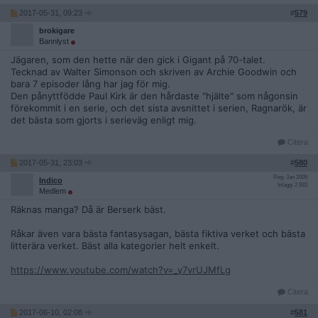
2017-05-31, 09:23
#
579
brokigare
Bannlyst
Jägaren, som den hette när den gick i Gigant på 70-talet.
Tecknad av Walter Simonson och skriven av Archie Goodwin och
bara 7 episoder lång har jag för mig.
Den pånyttfödde Paul Kirk är den hårdaste "hjälte" som någonsin
förekommit i en serie, och det sista avsnittet i serien, Ragnarök, är
det bästa som gjorts i serieväg enligt mig.
Citera
2017-05-31, 23:03
#
580
Reg: Jan 2009
Indico
Inlägg: 2 933
Medlem
Räknas manga? Då är Berserk bäst.
Råkar även vara bästa fantasysagan, bästa fiktiva verket och bästa
litterära verket. Bäst alla kategorier helt enkelt.
https://www.youtube.com/watch?v=_y7vrUJMfLg
Citera
2017-06-10, 02:08
#
581