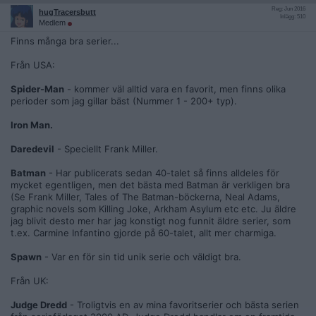
Reg: Jun 2016
hugTracersbutt
Inlägg: 510
Medlem
Finns många bra serier...
Från USA:
Spider-Man
- kommer väl alltid vara en favorit, men finns olika
perioder som jag gillar bäst (Nummer 1 - 200+ typ).
Iron Man.
Daredevil
- Speciellt Frank Miller.
Batman
- Har publicerats sedan 40-talet så finns alldeles för
mycket egentligen, men det bästa med Batman är verkligen bra
(Se Frank Miller, Tales of The Batman-böckerna, Neal Adams,
graphic novels som Killing Joke, Arkham Asylum etc etc. Ju äldre
jag blivit desto mer har jag konstigt nog funnit äldre serier, som
t.ex. Carmine Infantino gjorde på 60-talet, allt mer charmiga.
Spawn
- Var en för sin tid unik serie och väldigt bra.
Från UK:
Judge Dredd
- Troligtvis en av mina favoritserier och bästa serien