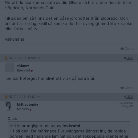
För att du ska kunna njuta av din tillvaro så har vi den finaste ölen i
Högdalen, Norrlands Guld.
Till sidan om så finns det en påse jordnötter ifrån Eldorado. Och
om det är lördagskväll så kanske det blir svängigt med lite karaoke
eller fotboll på tv.
Välkomna!
Citera
2017-12-18, 10:49
#
1803
vitbmw
Bannlyst
lion bar hötorget har blivit ett vrak på bara 2 år.
Citera
2017-12-18, 11:01
#
1804
Reg: Okt 2012
MrKryptonite
Inlägg: 275
Medlem
Citat:
Ursprungligen postat av
levkrotsi
+1 på den. De mörknade Furuväggarna (längst in), de repiga
borden med flagande laminat och det tokdeppiga klientelet är