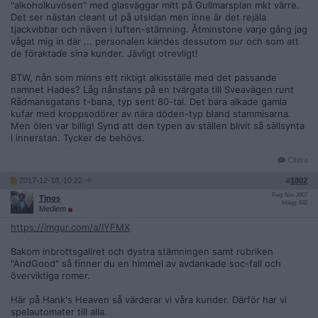
"alkoholkuvösen" med glasväggar mitt på Gullmarsplan mkt värre.
Det ser nästan cleant ut på utsidan men inne är det rejäla
tjackvibbar och näven i luften-stämning. Åtminstone varje gång jag
vågat mig in där ... personalen kändes dessutom sur och som att
de föraktade sina kunder. Jävligt otrevligt!
BTW, nån som minns ett riktigt alkisställe med det passande
namnet Hades? Låg nånstans på en tvärgata till Sveavägen runt
Rådmansgatans t-bana, typ sent 80-tal. Det bara alkade gamla
kufar med kroppsodörer av nära döden-typ bland stammisarna.
Men ölen var billig! Synd att den typen av ställen blivit så sällsynta
i innerstan. Tycker de behövs.
Citera
2017-12-18, 10:22
#
1802
Reg: Nov 2007
Tinos
Inlägg: 682
Medlem
https://imgur.com/a/IYFMX
Bakom inbrottsgallret och dystra stämningen samt rubriken
"AndGood" så finner du en himmel av avdankade soc-fall och
överviktiga romer.
Här på Hank's Heaven så värderar vi våra kunder. Därför har vi
spelautomater till alla.