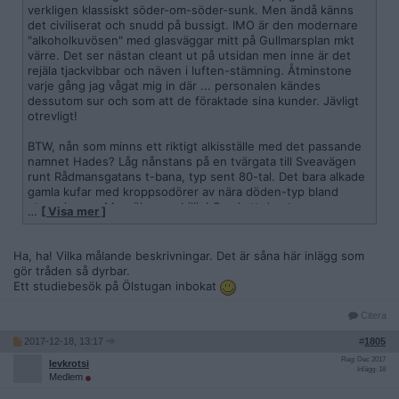
verkligen klassiskt söder-om-söder-sunk. Men ändå känns
det civiliserat och snudd på bussigt. IMO är den modernare
"alkoholkuvösen" med glasväggar mitt på Gullmarsplan mkt
värre. Det ser nästan cleant ut på utsidan men inne är det
rejäla tjackvibbar och näven i luften-stämning. Åtminstone
varje gång jag vågat mig in där ... personalen kändes
dessutom sur och som att de föraktade sina kunder. Jävligt
otrevligt!
BTW, nån som minns ett riktigt alkisställe med det passande
namnet Hades? Låg nånstans på en tvärgata till Sveavägen
runt Rådmansgatans t-bana, typ sent 80-tal. Det bara alkade
gamla kufar med kroppsodörer av nära döden-typ bland
stammisarna. Men ölen var billig! Synd att den typen av
…
[ Visa mer ]
ställen blivit så sällsynta i innerstan. Tycker de behövs.
Ha, ha! Vilka målande beskrivningar. Det är såna här inlägg som
gör tråden så dyrbar.
Ett studiebesök på Ölstugan inbokat
Citera
2017-12-18, 13:17
#
1805
Reg: Dec 2017
levkrotsi
Inlägg: 18
Medlem