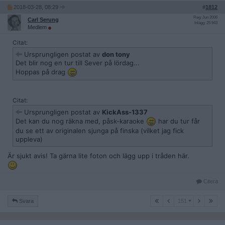
2018-03-28, 08:29
#
1812
Reg: Jun 2006
Carl Serung
Inlägg: 25 943
Medlem
Citat:
Ursprungligen postat av
don tony
Det blir nog en tur till Sever på lördag...
Hoppas på drag
Citat:
Ursprungligen postat av
KickAss-1337
Det kan du nog räkna med, påsk-karaoke
har du tur får
du se ett av originalen sjunga på finska (vilket jag fick
uppleva)
Är sjukt avis! Ta gärna lite foton och lägg upp i tråden här.
Citera
151
Svara
151