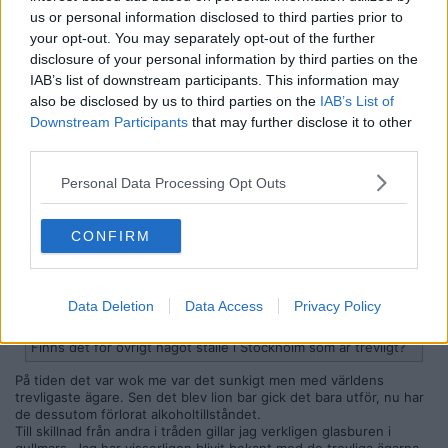
us or personal information disclosed to third parties prior to
Citera
your opt-out. You may separately opt-out of the further
2018-03-03, 22:10
#
1807
disclosure of your personal information by third parties on the
IAB’s list of downstream participants. This information may
Reg: Nov 2009
KickAss-1337
Inlägg: 2 668
Medlem
also be disclosed by us to third parties on the
IAB’s List of
Downstream Participants
that may further disclose it to other
Om någon vill uppleva Sever så sitter jag här nu
third parties.
Citera
Personal Data Processing Opt Outs
2018-03-17, 17:54
#
1808
Reg: Aug 2013
Yarasama
Inlägg: 232
Medlem
CONFIRM
Citat:
Ursprungligen postat av
NewWorldDisorder
Var och besökte det som förut hette "WokMe" eller "Wok
Data Deletion
Data Access
Privacy Policy
Me", vid medborgarplatsen, för ett par veckor sedan. Det var
en ganska dyster stämning där.
Finns det för övrigt något ställe i Stockholm som är trevligt?
På tiden det var wok me var det sunkigt men med världens
trevligaste ägare. Sen det blev lion bar gick det bara utför, nu har
de dessutom förlorat alkoholtillståndet.
Till skillnad från andra i tråden gillar jag verkligen glasburen i