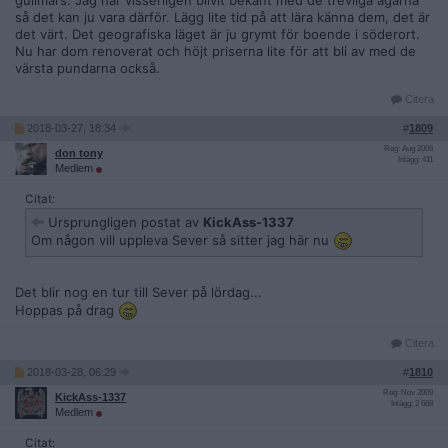
gullmars. Jag har visserligen blivit bekant med de trevliga ägarna
så det kan ju vara därför. Lägg lite tid på att lära känna dem, det är
det värt. Det geografiska läget är ju grymt för boende i söderort.
Nu har dom renoverat och höjt priserna lite för att bli av med de
värsta pundarna också.
Citera
2018-03-27, 18:34
#
1809
Reg: Aug 2006
don tony
Inlägg: 411
Medlem
Citat:
Ursprungligen postat av
KickAss-1337
Om någon vill uppleva Sever så sitter jag här nu
Det blir nog en tur till Sever på lördag...
Hoppas på drag
Citera
2018-03-28, 06:29
#
1810
Reg: Nov 2009
KickAss-1337
Inlägg: 2 668
Medlem
Citat: