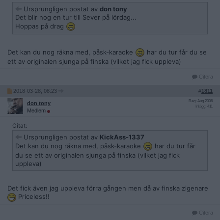
Ursprungligen postat av
don tony
Det blir nog en tur till Sever på lördag...
Hoppas på drag
Det kan du nog räkna med, påsk-karaoke
har du tur får du se
ett av originalen sjunga på finska (vilket jag fick uppleva)
Citera
2018-03-28, 08:23
#
1811
Reg: Aug 2006
don tony
Inlägg: 411
Medlem
Citat:
Ursprungligen postat av
KickAss-1337
Det kan du nog räkna med, påsk-karaoke
har du tur får
du se ett av originalen sjunga på finska (vilket jag fick
uppleva)
Det fick även jag uppleva förra gången men då av finska zigenare
Priceless!!
Citera