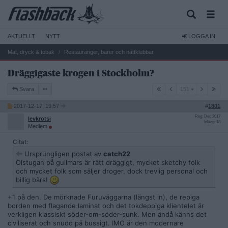
AKTUELLT
NYTT
LOGGA IN
Mat, dryck & tobak
Restauranger, barer och nattklubbar
Dräggigaste krogen i Stockholm?
151
Svara
151
2017-12-17, 19:57
#
1801
Reg: Dec 2017
levkrotsi
Inlägg: 18
Medlem
Citat:
Ursprungligen postat av
catch22
Ölstugan på gullmars är rätt dräggigt, mycket sketchy folk
och mycket folk som säljer droger, dock trevlig personal och
billig bärs!
+1 på den. De mörknade Furuväggarna (längst in), de repiga
borden med flagande laminat och det tokdeppiga klientelet är
verkligen klassiskt söder-om-söder-sunk. Men ändå känns det
civiliserat och snudd på bussigt. IMO är den modernare