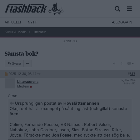
AKTUELLT
NYTT
LOGGA IN
Kultur & Media
Litteratur
Sämsta bok?
69
Svara
69
2025-12-30, 08:44
#
817
Reg: Dec 2024
Litteraturens
Inlägg: 477
Medlem
Citat:
Ursprungligen postat av
Hovslättsmannen
Okej, det här är exempel på sånt jag läst (och gillat) senaste
åren:
Celine, Fernando Pessoa, VS Naipaul, Robert Valser,
Nabokov, John Gardner, Ibsen, Slas, Botho Strauss, Rilke,
Joyce. Försökte med
Jon Fosse
, med tyckte att det sög balle.