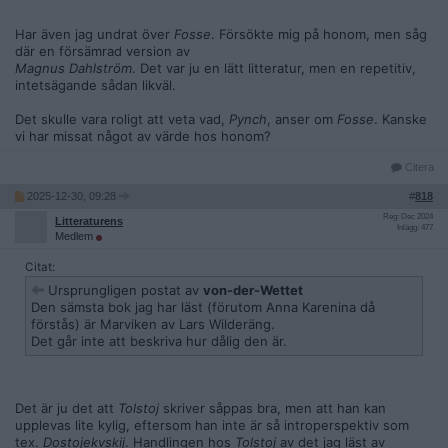
Har även jag undrat över
Fosse
. Försökte mig på honom, men såg
där en försämrad version av
Magnus Dahlström
. Det var ju en lätt litteratur, men en repetitiv,
intetsägande sådan likväl.
Det skulle vara roligt att veta vad,
Pynch
, anser om
Fosse
. Kanske
vi har missat något av värde hos honom?
Citera
2025-12-30, 09:28
#
818
Reg: Dec 2024
Litteraturens
Inlägg: 477
Medlem
Citat:
Ursprungligen postat av
von-der-Wettet
Den sämsta bok jag har läst (förutom Anna Karenina då
förstås) är Marviken av Lars Wilderäng.
Det går inte att beskriva hur dålig den är.
Det är ju det att
Tolstoj
skriver såppas bra, men att han kan
upplevas lite kylig, eftersom han inte är så introperspektiv som
tex.
Dostojekvskij
. Handlingen hos
Tolstoj
av det jag läst av