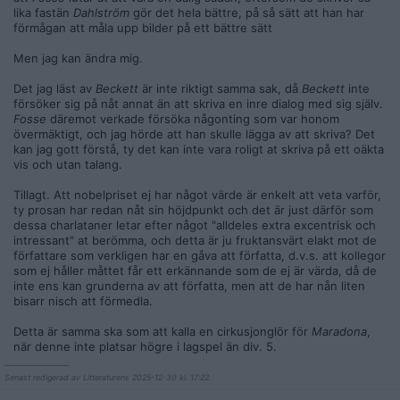
lika fastän
Dahlström
gör det hela bättre, på så sätt att han har
förmågan att måla upp bilder på ett bättre sätt
Men jag kan ändra mig.
Det jag läst av
Beckett
är inte riktigt samma sak, då
Beckett
inte
försöker sig på nåt annat än att skriva en inre dialog med sig själv.
Fosse
däremot verkade försöka någonting som var honom
övermäktigt, och jag hörde att han skulle lägga av att skriva? Det
kan jag gott förstå, ty det kan inte vara roligt at skriva på ett oäkta
vis och utan talang.
Tillagt. Att nobelpriset ej har något värde är enkelt att veta varför,
ty prosan har redan nåt sin höjdpunkt och det är just därför som
dessa charlataner letar efter något "alldeles extra excentrisk och
intressant" at berömma, och detta är ju fruktansvärt elakt mot de
författare som verkligen har en gåva att författa, d.v.s. att kollegor
som ej håller måttet får ett erkännande som de ej är värda, då de
inte ens kan grunderna av att författa, men att de har nån liten
bisarr nisch att förmedla.
Detta är samma ska som att kalla en cirkusjonglör för
Maradona
,
när denne inte platsar högre i lagspel än div. 5.
__________________
Senast redigerad av Litteraturens 2025-12-30 kl. 17:22.