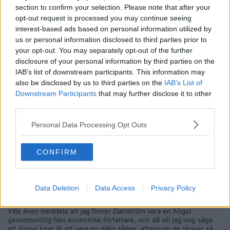
övermäktigt. Men detta är off topic i en tråd med titeln
Sämsta
section to confirm your selection. Please note that after your
bok
, då det ju svårligen kan påstås att Fosse skulle vara en dålig
opt-out request is processed you may continue seeing
författare.
interest-based ads based on personal information utilized by
Citera
us or personal information disclosed to third parties prior to
your opt-out. You may separately opt-out of the further
2025-12-30, 17:07
#
820
disclosure of your personal information by third parties on the
Reg: Dec 2024
Litteraturens
Inlägg: 477
IAB’s list of downstream participants. This information may
Medlem
also be disclosed by us to third parties on the
IAB’s List of
Av det jag läste så tyckte jag inte att det var bra skrivet, förutom
Downstream Participants
that may further disclose it to other
att det ju heller som jag nämnde föll mig på läppen. Möjligt att han
är en bra författare, men då skulle jag isåfall vilja veta varför och
third parties.
sedan själv konfirmera eller säga nej till detsamma.
Personal Data Processing Opt Outs
Tycker att
Dahlström
var mer imponerande och
Beckett
som du
nämner likväl. Skulle inte förvåna mig ett dugg ifall
Fosse
dragit
nobelkommiten vid näsan.
CONFIRM
Citera
2025-12-30, 17:16
#
821
Data Deletion
Data Access
Privacy Policy
Reg: Dec 2024
Litteraturens
Inlägg: 477
Medlem
Ville även meddela att jag finner
Dahlström
vara en högst
genomsnittlig fast excentrisk författare, och då vill jag nog säga
att
Fosse
lutar åt att vara en dålig sådan, eftersom de skriver så