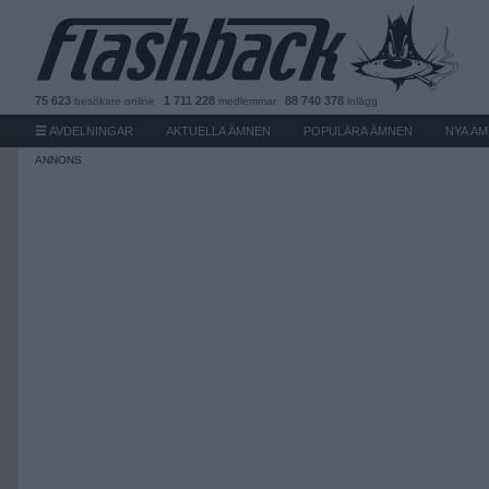
75 623
1 711 228
88 740 378
besökare
online
medlemmar
inlägg
AVDELNINGAR
AKTUELLA ÄMNEN
POPULÄRA ÄMNEN
NYA Ä