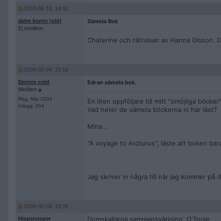
2003-06-15, 14:41
äldre konto (old)
Sämsta Bok
Ej medlem
Chaterine och rättvisan av Hanna Olsson.
2004-05-04, 19:18
Dennis cold
Edran sämsta bok.
Medlem
Reg: Mar 2004
En liten uppföljare till mitt "omöjliga böcker"
Inlägg: 854
Vad heter de sämsta böckerna ni har läst?
Mina...
"A voyage to Arcturus", läste att boken bar
Jag skriver in några till när jag kommer på 
2004-05-04, 19:28
Dumskallarna sammansvärjning, O'Toole
Hispervisper