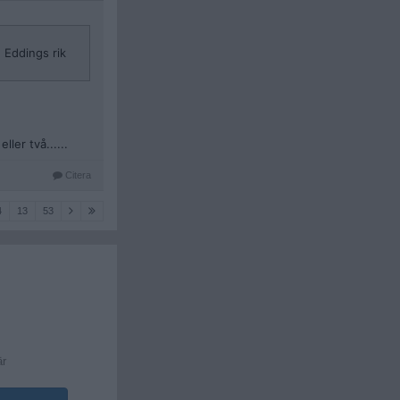
n Eddings rik
ler två......
Citera
4
13
53
är