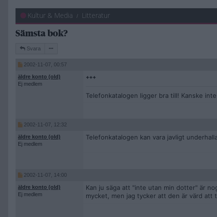
Kultur & Media
Litteratur
Sämsta bok?
Svara
2002-11-07, 00:57
äldre konto (old)
+++
Ej medlem
Telefonkatalogen ligger bra till! Kanske inte
2002-11-07, 12:32
Telefonkatalogen kan vara javligt underhall
äldre konto (old)
Ej medlem
2002-11-07, 14:00
Kan ju säga att "inte utan min dotter" är n
äldre konto (old)
Ej medlem
mycket, men jag tycker att den är värd att 