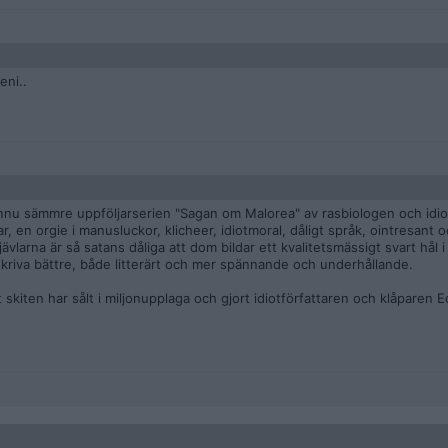
eni..
nnu sämmre uppföljarserien "Sagan om Malorea" av rasbiologen och idio
ar, en orgie i manusluckor, klicheer, idiotmoral, dåligt språk, ointresant 
ävlarna är så satans dåliga att dom bildar ett kvalitetsmässigt svart hål 
skriva bättre, både litterärt och mer spännande och underhållande.
skiten har sålt i miljonupplaga och gjort idiotförfattaren och klåparen E