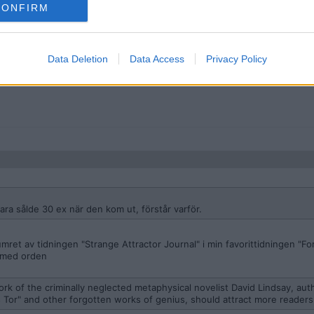
CONFIRM
Data Deletion
Data Access
Privacy Policy
mpf.
ara sålde 30 ex när den kom ut, förstår varför.
mret av tidningen "Strange Attractor Journal" i min favorittidningen "For
n med orden
ork of the criminally neglected metaphysical novelist David Lindsay, aut
s Tor" and other forgotten works of genius, should attract more readers