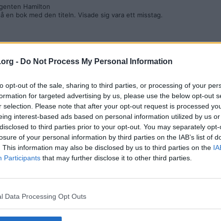
agenten Hamilton
å en bok med den titeln. Visade sig vara ett misstag.
.org -
Do Not Process My Personal Information
to opt-out of the sale, sharing to third parties, or processing of your per
formation for targeted advertising by us, please use the below opt-out s
r selection. Please note that after your opt-out request is processed y
eing interest-based ads based on personal information utilized by us or
f.
disclosed to third parties prior to your opt-out. You may separately opt-
losure of your personal information by third parties on the IAB’s list of
. This information may also be disclosed by us to third parties on the
IA
Participants
that may further disclose it to other third parties.
l Data Processing Opt Outs