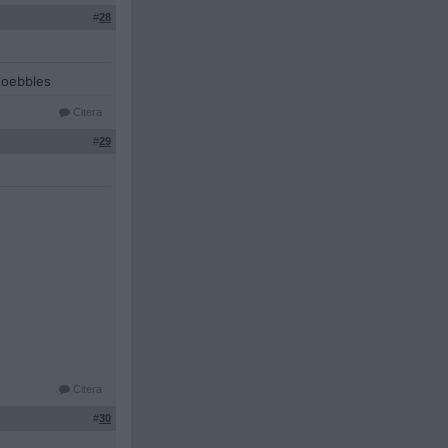
#
28
Goebbles
Citera
#
29
Citera
#
30