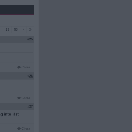
4
13
53
#
25
Citera
#
26
Citera
#
27
g inte läst
Citera