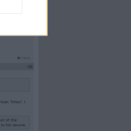
#
32
Citera
#
33
tean Times". I
hor of the
 to his oeuvre.