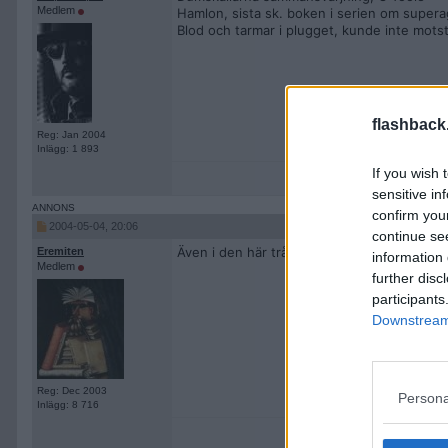
Medlem
Hamlon, sista sk. boken i serien om super
Blod och tarmar i plugget, kunde inte motst
flashback
Reg: Jan 2004
Inlägg: 1 893
If you wish 
sensitive in
confirm you
2004-05-04, 20:06
continue se
Även i den här tråden svarar jag Mein Kamp
Eremiten
information 
Medlem
further disc
participants
Downstream 
Reg: Dec 2003
Persona
Inlägg: 8 716