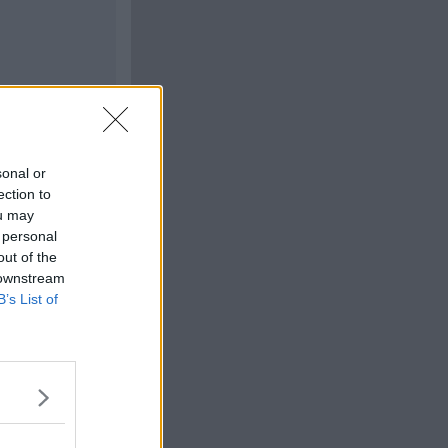
sonal or
Citera
ection to
ou may
#
31
 personal
out of the
 downstream
B’s List of
Citera