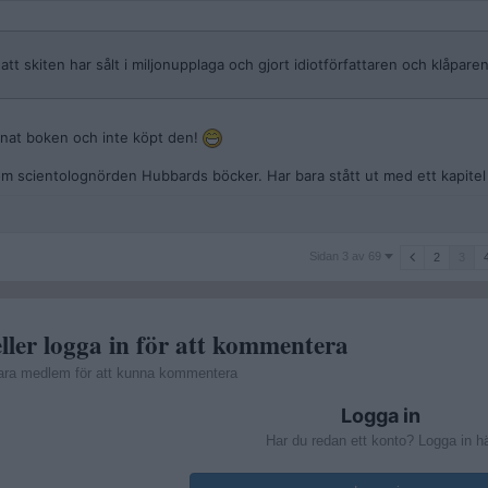
tt skiten har sålt i miljonupplaga och gjort idiotförfattaren och klåpare
lånat boken och inte köpt den!
 scientolognörden Hubbards böcker. Har bara stått ut med ett kapitel el
Sidan
Sidan 3 av 69
2
3
3
av
69
ller logga in för att kommentera
ara medlem för att kunna kommentera
Logga in
Har du redan ett konto? Logga in h