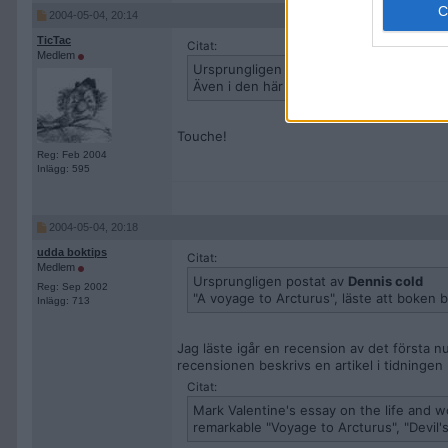
2004-05-04, 20:14
TicTac
Citat:
Medlem
Ursprungligen postat av
Eremiten
Även i den här tråden svarar jag Mein Ka
Touche!
Reg: Feb 2004
Inlägg: 595
2004-05-04, 20:18
udda boktips
Citat:
Medlem
Ursprungligen postat av
Dennis cold
Reg: Sep 2002
"A voyage to Arcturus", läste att boken b
Inlägg: 713
Jag läste igår en recension av det första nu
recensionen beskrivs en artikel i tidninge
Citat:
Mark Valentine's essay on the life and w
remarkable "Voyage to Arcturus", "Devil'