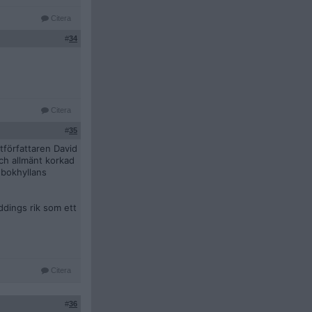
Citera
#
34
Citera
#
35
tförfattaren David
och allmänt korkad
i bokhyllans
ddings rik som ett
Citera
#
36