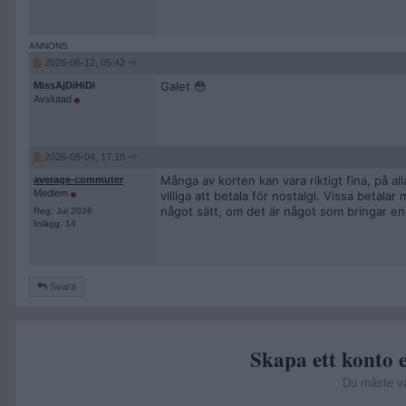
2026-06-12, 05:42
Galet 😳
MissAjDiHiDi
Avslutad
2026-08-04, 17:18
Många av korten kan vara riktigt fina, på al
average-commuter
Medlem
villiga att betala för nostalgi. Vissa betal
något sätt, om det är något som bringar en
Reg: Jul 2026
Inlägg: 14
Svara
Skapa ett konto e
Du måste v