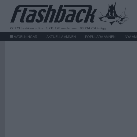
27 773
1 711 128
88 734 704
besökare
online
medlemmar
inlägg
AVDELNINGAR
AKTUELLA ÄMNEN
POPULÄRA ÄMNEN
NYA Ä