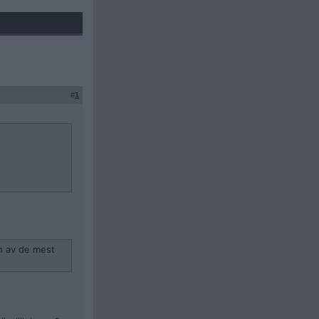
#
1
n av de mest