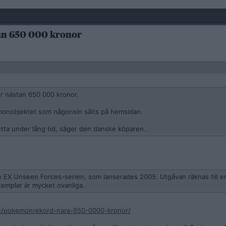
tan 650 000 kronor
r nästan 650 000 kronor.
émonobjektet som någonsin sålts på hemsidan.
etta under lång tid, säger den danske köparen.
 EX Unseen Forces-serien, som lanserades 2005. Utgåvan räknas till e
xemplar är mycket ovanliga.
ge/pokemonrekord-nara-650-0000-kronor/