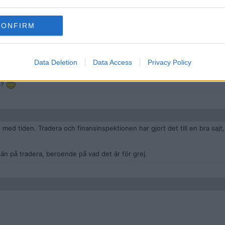
man
gar till fantasipriser är fejkade. Det är i själva verket säljaren som även
CONFIRM
n hype där priserna tillfälligt trissas upp.
Data Deletion
Data Access
Privacy Policy
å länge sedan där man blåste upp priserna något enormt för att skapa en
7804089
4?
e med tiden. Tradera och finansinspektionen har gjort det till en bra sajt
, än på tradera, beroende på vad det är för grej.