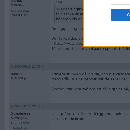
ladicius
Citat:
Medlem
Ursprungligen postat av
BakedBaker
Reg: Jul 2017
Min tanke är att många av dessa försäljnin
Inlägg: 5 454
köparen via en bulvan. Allt för att skapa e
Det ligger nog en del i detta.
Det fejksåldes en massa TV-spel för inte s
https://www.bbc.com/news/technology-5
14 miljoner för det vanligaste spelet till N6
2026-06-11, 21:55
Tradera är ingen dålig sida, och blir kändar
Darwins
Avslutad
många får ut sina pengar när de säljer där.
Blocket kan vara svårare att sälja grejer på
2026-06-11, 23:36
väldigt fina kort är det, färggranna och så
Quandmeme
Avstängd
värt varenda krona
Reg: Jul 2021
Inlägg: 3 687