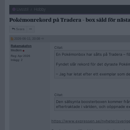
Livsstil
Hobby
Pokémonrekord på Tradera – box såld för näs
Svara
2026-06-11, 20:08
Rakamakafon
Citat:
Medlem
En Pokémonbox har sålts på Tradera – fö
Reg: Apr 2026
Inlägg: 2
Fyndet slår rekord för det dyraste Pok
– Jag har letat efter ett exemplar som d
Citat:
Den sällsynta boosterboxen kommer från
eftertraktade i världen, och oöppnade e
https://www.expressen.se/nyheter/sveri