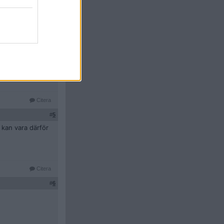
 är den verkliga
 'hype':
Citera
#
5
, kan vara därför
Citera
#
6