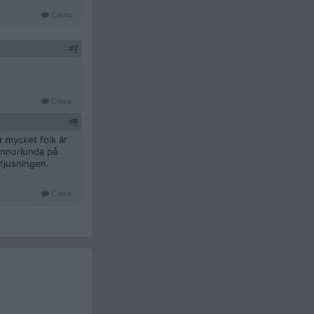
Citera
#
7
Citera
#
8
r mycket folk är
 annorlunda på
 tjusningen.
Citera