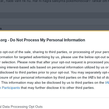
ar., hade varit rik nu. Har ni några sällsynta pokemonboxar? Tankar om 
n
.org -
Do Not Process My Personal Information
to opt-out of the sale, sharing to third parties, or processing of your per
formation for targeted advertising by us, please use the below opt-out s
r selection. Please note that after your opt-out request is processed y
eing interest-based ads based on personal information utilized by us or
disclosed to third parties prior to your opt-out. You may separately opt-
n
losure of your personal information by third parties on the IAB’s list of
. This information may also be disclosed by us to third parties on the
IA
 till fantasipriser är fejkade. Det är i själva verket säljaren som även ä
Participants
that may further disclose it to other third parties.
ype där priserna tillfälligt trissas upp.
l Data Processing Opt Outs