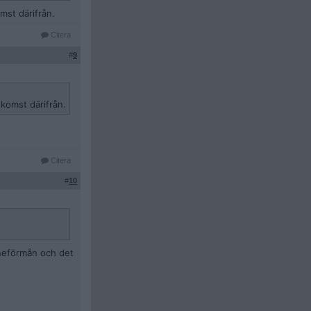
mst därifrån.
Citera
#
9
nkomst därifrån.
Citera
#
10
öneförmån och det