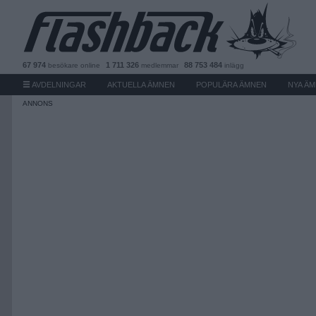
67 974
1 711 326
88 753 484
besökare
online
medlemmar
inlägg
AVDELNINGAR
AKTUELLA ÄMNEN
POPULÄRA ÄMNEN
NYA Ä