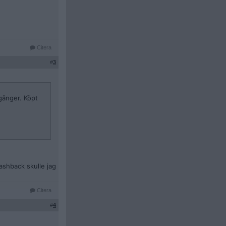
Citera
#
3
 gånger. Köpt
lashback skulle jag
Citera
#
4