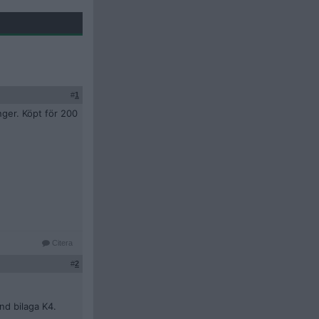
#
1
nger. Köpt för 200
Citera
#
2
nd bilaga K4.