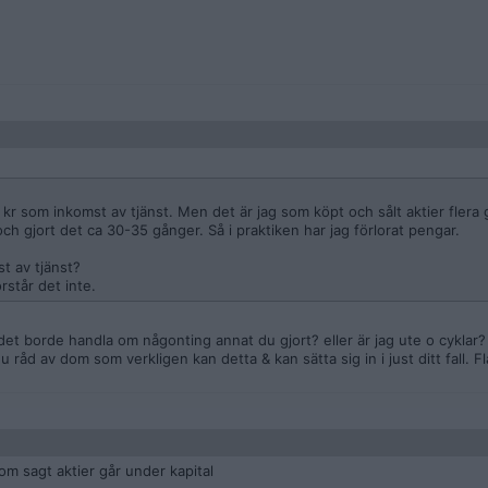
00 kr som inkomst av tjänst. Men det är jag som köpt och sålt aktier flera
 och gjort det ca 30-35 gånger. Så i praktiken har jag förlorat pengar.
t av tjänst?
rstår det inte.
 det borde handla om någonting annat du gjort? eller är jag ute o cyklar?
 råd av dom som verkligen kan detta & kan sätta sig in i just ditt fall. F
om sagt aktier går under kapital