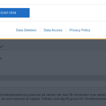
örmånsbeskattning baserat på värdet när man får kontrollen över aktiern
 inkomst av kapital. (Värdet som låg till grund för förmånsbeskattningen
CONFIRM
Data Deletion
Data Access
Privacy Policy
nu?
d.
 förmånsbeskattning baserat på värdet när man får kontrollen över aktier
vis som inkomst av kapital. (Värdet som låg till grund för förmånsbeskat