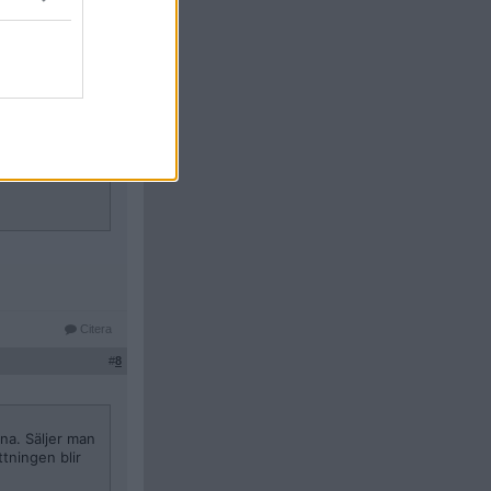
a. Säljer man dem
 blir
Citera
#
7
Citera
#
8
na. Säljer man
tningen blir