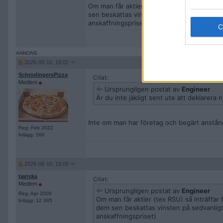
Om man får aktier (tex RSU) så inträffar f
sen beskattas vinsten på sedvanligt vis som
anskaffningspriset)
2026-06-10, 18:02
SchrodingersPizza
Citat:
Medlem
Ursprungligen postat av
Engineer
Är du inte jäkligt sent ute att deklarera 
Inte om man har företag och begärt anstån
Reg: Feb 2022
Inlägg: 566
2026-06-10, 18:05
tjanska
Citat:
Medlem
Ursprungligen postat av
Engineer
Reg: Apr 2009
Om man får aktier (tex RSU) så inträffar
Inlägg: 12 385
dem sen beskattas vinsten på sedvanligt 
anskaffningspriset)