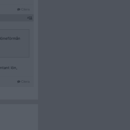
Citera
#
11
 löneförmån
ntant lön,
Citera