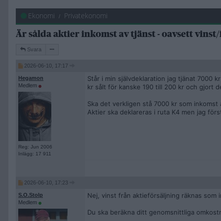
Ekonomi
Privatekonomi
Är sålda aktier inkomst av tjänst - oavsett vinst/
Svara
2026-06-10, 17:17
Står i min självdeklaration jag tjänat 7000 
Hegamon
Medlem
kr sålt för kanske 190 till 200 kr och gjort 
Ska det verkligen stå 7000 kr som inkomst 
Aktier ska deklareras i ruta K4 men jag först
Reg: Jun 2006
Inlägg: 17 911
2026-06-10, 17:23
Nej, vinst från aktieförsäljning räknas som
S.O.Stolp
Medlem
Du ska beräkna ditt genomsnittliga omkostnad