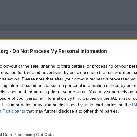
00 kr som inkomst av tjänst. Men det är jag som köpt och sålt aktier flera
.org -
Do Not Process My Personal Information
 och gjort det ca 30-35 gånger. Så i praktiken har jag förlorat pengar.
t av tjänst?
to opt-out of the sale, sharing to third parties, or processing of your per
rstår det inte.
formation for targeted advertising by us, please use the below opt-out s
r selection. Please note that after your opt-out request is processed y
eing interest-based ads based on personal information utilized by us or
disclosed to third parties prior to your opt-out. You may separately opt-
losure of your personal information by third parties on the IAB’s list of
. This information may also be disclosed by us to third parties on the
IA
Participants
that may further disclose it to other third parties.
 som sagt aktier går under kapital
l Data Processing Opt Outs