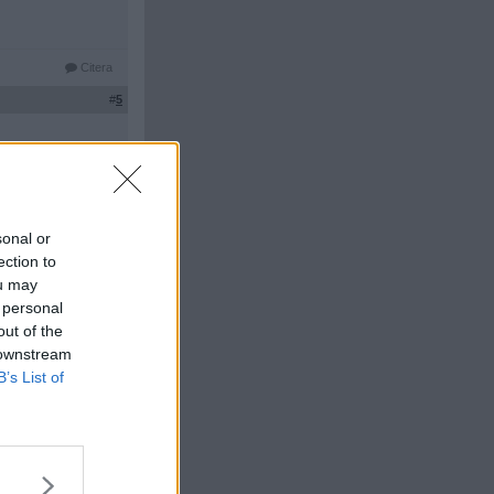
Citera
#
5
 gånger. Köpt
sonal or
ection to
ou may
 personal
out of the
Citera
 downstream
#
6
B’s List of