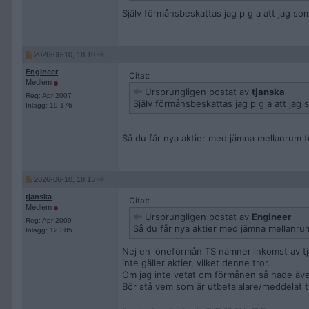
Själv förmånsbeskattas jag p g a att jag so
2026-06-10, 18:10
Engineer
Citat:
Medlem
Ursprungligen postat av
tjanska
Reg: Apr 2007
Själv förmånsbeskattas jag p g a att jag 
Inlägg: 19 176
Så du får nya aktier med jämna mellanrum t
2026-06-10, 18:13
tjanska
Citat:
Medlem
Ursprungligen postat av
Engineer
Reg: Apr 2009
Så du får nya aktier med jämna mellanrum
Inlägg: 12 385
Nej en löneförmån TS nämner inkomst av tj
inte gäller aktier, vilket denne tror.
Om jag inte vetat om förmånen så hade äve
Bör stå vem som är utbetalalare/meddelat ti
__________________