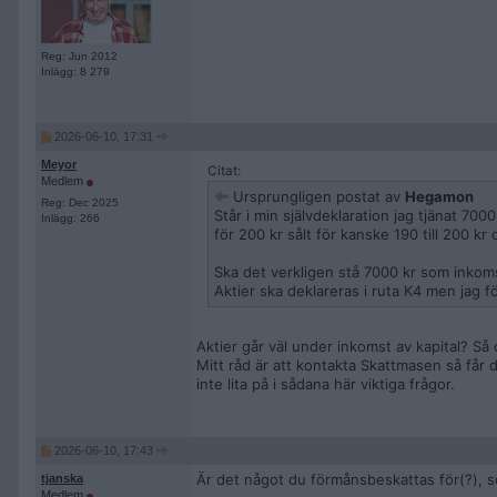
Reg: Jun 2012
Inlägg: 8 279
2026-06-10, 17:31
Meyor
Citat:
Medlem
Ursprungligen postat av
Hegamon
Reg: Dec 2025
Står i min självdeklaration jag tjänat 70
Inlägg: 266
för 200 kr sålt för kanske 190 till 200 kr
Ska det verkligen stå 7000 kr som inkoms
Aktier ska deklareras i ruta K4 men jag fö
Aktier går väl under inkomst av kapital? Så
Mitt råd är att kontakta Skattmasen så får du
inte lita på i sådana här viktiga frågor.
2026-06-10, 17:43
Är det något du förmånsbeskattas för(?), s
tjanska
Medlem