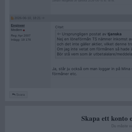
Senast redigerad av tjanska 2026-06-10 kl. 18:16.
2026-06-10, 18:21
Engineer
Citat:
Medlem
Ursprungligen postat av
tjanska
Reg: Apr 2007
Nej en löneförmån TS nämner inkomst av 
Inlägg: 19 176
och det inte gäller aktier, vilket denne tr
Om jag inte vetat om förmånen så hade ä
Bör stå vem som är utbetalalare/meddelat
Ja, står ju också om man loggar in på Mina
förmåner etc.
Svara
Skapa ett konto e
Du måste v