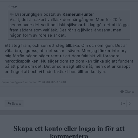
Citat:
Ursprungligen postat av
KamerunHunter
Visst, det är säkert valfläsk den här gången. Men för 20 år
sedan hade det varit politiskt självmord. Idag går det att lägga
fram sådant som valfläsk. Det rör sig jävligt långsamt, men
någon form av rörelse är det.
Ett steg fram, och sen ett steg tillbaka. Om och om igen. Det är
väl... bra, I guess, att det susar i säven. Men jag tänker inte bry
mig förrän någon säger rent ut att dom faktiskt vill förändra
narkotikapolitiken. Nu säger dom att dom kan tänka sig att fundera
på att prata om det. Det är som sagt alltid nåt, men det är knappt
en fingertutt och vi hade faktiskt beställt en kostym.
__________________
Senast redigerad av Fanten 2026-06-07 kl. 19:18.
Citera
1
Svara
1
Skapa ett konto eller logga in för att
kommentera