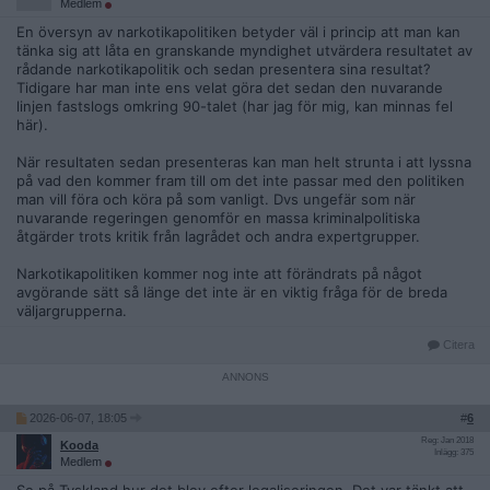
Medlem
En översyn av narkotikapolitiken betyder väl i princip att man kan
tänka sig att låta en granskande myndighet utvärdera resultatet av
rådande narkotikapolitik och sedan presentera sina resultat?
Tidigare har man inte ens velat göra det sedan den nuvarande
linjen fastslogs omkring 90-talet (har jag för mig, kan minnas fel
här).
När resultaten sedan presenteras kan man helt strunta i att lyssna
på vad den kommer fram till om det inte passar med den politiken
man vill föra och köra på som vanligt. Dvs ungefär som när
nuvarande regeringen genomför en massa kriminalpolitiska
åtgärder trots kritik från lagrådet och andra expertgrupper.
Narkotikapolitiken kommer nog inte att förändrats på något
avgörande sätt så länge det inte är en viktig fråga för de breda
väljargrupperna.
Citera
2026-06-07, 18:05
#
6
Reg: Jan 2018
Kooda
Inlägg: 375
Medlem