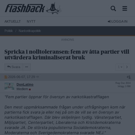
AKTUELLT
NYTT
LOGGA IN
Politik
Narkotikapolitik
Spricka i nolltoleransen: fem av åtta partier vill
utvärdera kriminaliserat bruk
1
Svara
1
2026-06-07, 17:29
#
1
Reg: Dec 2014
DonLatino
Inlägg: 1 088
Medlem
"Fem partier öppnar för översyn av narkotikastrafflagen
Den mest uppmärksammade frågan under utfrågningen kom när
partierna fick svara ja eller nej på om de vill se en översyn av
narkotikastrafflagen. Där blev skiljelinjen tydlig. Vänsterpartiet,
Miljöpartiet, Centerpartiet, Liberalerna och Kristdemokraterna
svarade JA. De största populisterna Socialdemokraterna,
Moderaterna och Sverigedemokraterna svarade NEJ."