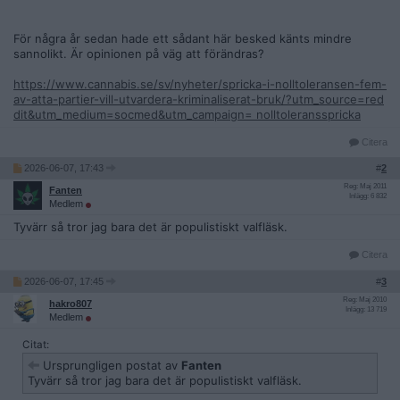
För några år sedan hade ett sådant här besked känts mindre
sannolikt. Är opinionen på väg att förändras?
https://www.cannabis.se/sv/nyheter/spricka-i-nolltoleransen-fem-
av-atta-partier-vill-utvardera-kriminaliserat-bruk/?utm_source=red
dit&utm_medium=socmed&utm_campaign= nolltoleransspricka
Citera
2026-06-07, 17:43
#
2
Reg: Maj 2011
Fanten
Inlägg: 6 832
Medlem
Tyvärr så tror jag bara det är populistiskt valfläsk.
Citera
2026-06-07, 17:45
#
3
Reg: Maj 2010
hakro807
Inlägg: 13 719
Medlem
Citat:
Ursprungligen postat av
Fanten
Tyvärr så tror jag bara det är populistiskt valfläsk.