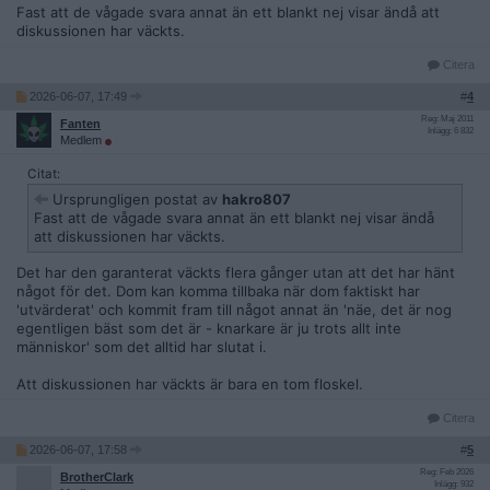
Fast att de vågade svara annat än ett blankt nej visar ändå att
diskussionen har väckts.
Citera
2026-06-07, 17:49
#
4
Reg: Maj 2011
Fanten
Inlägg: 6 832
Medlem
Citat:
Ursprungligen postat av
hakro807
Fast att de vågade svara annat än ett blankt nej visar ändå
att diskussionen har väckts.
Det har den garanterat väckts flera gånger utan att det har hänt
något för det. Dom kan komma tillbaka när dom faktiskt har
'utvärderat' och kommit fram till något annat än 'näe, det är nog
egentligen bäst som det är - knarkare är ju trots allt inte
människor' som det alltid har slutat i.
Att diskussionen har väckts är bara en tom floskel.
Citera
2026-06-07, 17:58
#
5
Reg: Feb 2026
BrotherClark
Inlägg: 932