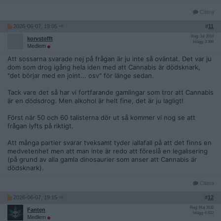
Citera
2026-06-07, 19:05
#
11
Reg: Jul 2014
korvstofft
Inlägg: 3 396
Medlem
Att sossarna svarade nej på frågan är ju inte så oväntat. Det var ju
dom som drog igång hela iden med att Cannabis är dödsknark,
"det börjar med en joint... osv" för länge sedan.
Tack vare det så har vi fortfarande gamlingar som tror att Cannabis
är en dödsdrog. Men alkohol är helt fine, det är ju lagligt!
Först när 50 och 60 talisterna dör ut så kommer vi nog se att
frågan lyfts på riktigt.
Att många partier svarar tveksamt tyder iallafall på att det finns en
medvetenhet men att man inte är redo att föreslå en legalisering
(på grund av alla gamla dinosaurier som anser att Cannabis är
dödsknark).
Citera
2026-06-07, 19:15
#
12
Reg: Maj 2011
Fanten
Inlägg: 6 832
Medlem