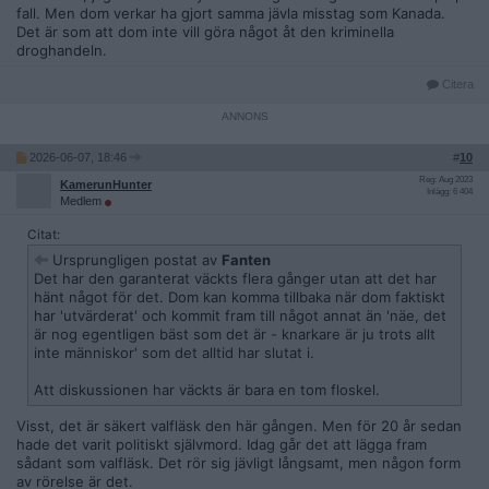
fall. Men dom verkar ha gjort samma jävla misstag som Kanada.
Det är som att dom inte vill göra något åt den kriminella
droghandeln.
Citera
2026-06-07, 18:46
#
10
Reg: Aug 2023
KamerunHunter
Inlägg: 6 404
Medlem
Citat:
Ursprungligen postat av
Fanten
Det har den garanterat väckts flera gånger utan att det har
hänt något för det. Dom kan komma tillbaka när dom faktiskt
har 'utvärderat' och kommit fram till något annat än 'näe, det
är nog egentligen bäst som det är - knarkare är ju trots allt
inte människor' som det alltid har slutat i.
Att diskussionen har väckts är bara en tom floskel.
Visst, det är säkert valfläsk den här gången. Men för 20 år sedan
hade det varit politiskt självmord. Idag går det att lägga fram
sådant som valfläsk. Det rör sig jävligt långsamt, men någon form
av rörelse är det.