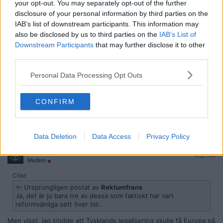
your opt-out. You may separately opt-out of the further
Citera
disclosure of your personal information by third parties on the
2026-06-07, 18:11
#
8
IAB’s list of downstream participants. This information may
Reg: Dec 2017
also be disclosed by us to third parties on the
IAB’s List of
Rektumfrans
Inlägg: 1 187
Medlem
Downstream Participants
that may further disclose it to other
third parties.
Citat:
Ursprungligen postat av
Fanten
Personal Data Processing Opt Outs
Tyvärr så tror jag bara det är populistiskt valfläsk.
CONFIRM
Ja, det är ju bara tre av dessa som faktiskt har vart reformvänliga
sett över tid..
Citera
Data Deletion
Data Access
Privacy Policy
2026-06-07, 18:25
#
9
Reg: Maj 2011
Fanten
Inlägg: 6 832
Medlem
Citat:
Ursprungligen postat av
Rektumfrans
Ja, det är ju bara tre av dessa som faktiskt har vart
reformvänliga sett över tid..
Men visst, jag trodde att Tysklands legalisering skulle få Europa på