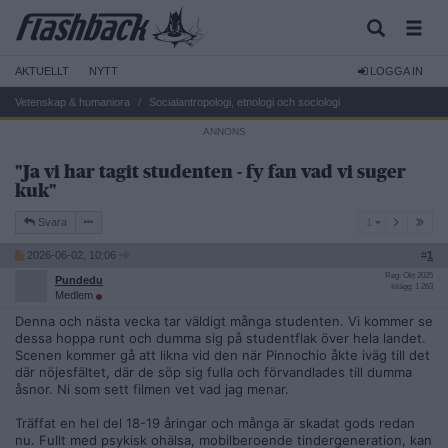
AKTUELLT
NYTT
LOGGA IN
Vetenskap & humaniora
Socialantropologi, etnologi och sociologi
"Ja vi har tagit studenten - fy fan vad vi suger
kuk"
1
Svara
1
2026-06-02, 10:06
#
1
Reg: Okt 2025
Pundedu
Inlägg: 1 263
Medlem
Denna och nästa vecka tar väldigt många studenten. Vi kommer se
dessa hoppa runt och dumma sig på studentflak över hela landet.
Scenen kommer gå att likna vid den när Pinnochio åkte iväg till det
där nöjesfältet, där de söp sig fulla och förvandlades till dumma
åsnor. Ni som sett filmen vet vad jag menar.
Träffat en hel del 18-19 åringar och många är skadat gods redan
nu. Fullt med psykisk ohälsa, mobilberoende tindergeneration, kan