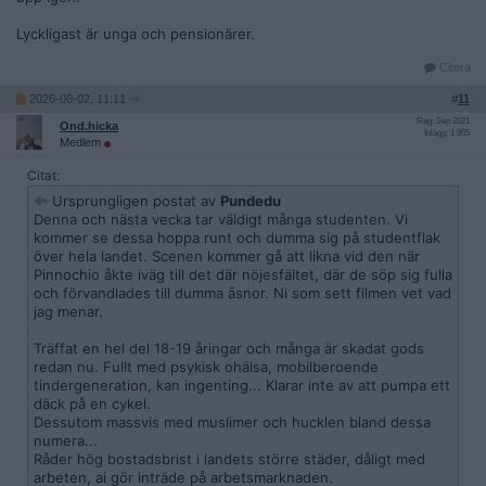
Lyckligast är unga och pensionärer.
Citera
2026-06-02, 11:11
#
11
Reg: Sep 2021
Ond.hicka
Inlägg: 1 955
Medlem
Citat:
Ursprungligen postat av
Pundedu
Denna och nästa vecka tar väldigt många studenten. Vi
kommer se dessa hoppa runt och dumma sig på studentflak
över hela landet. Scenen kommer gå att likna vid den när
Pinnochio åkte iväg till det där nöjesfältet, där de söp sig fulla
och förvandlades till dumma åsnor. Ni som sett filmen vet vad
jag menar.
Träffat en hel del 18-19 åringar och många är skadat gods
redan nu. Fullt med psykisk ohälsa, mobilberoende
tindergeneration, kan ingenting... Klarar inte av att pumpa ett
däck på en cykel.
Dessutom massvis med muslimer och hucklen bland dessa
numera...
Råder hög bostadsbrist i landets större städer, dåligt med
arbeten, ai gör inträde på arbetsmarknaden.