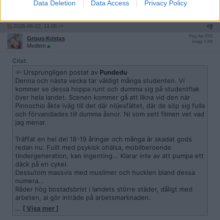
Data Deletion
Data Access
Privacy Policy
Citera
2026-06-02, 11:06
#
9
Reg: Apr 2022
Grisus-Kristus
Inlägg: 3 206
Medlem
Citat:
Ursprungligen postat av
Pundedu
Denna och nästa vecka tar väldigt många studenten. Vi
kommer se dessa hoppa runt och dumma sig på studentflak
över hela landet. Scenen kommer gå att likna vid den när
Pinnochio åkte iväg till det där nöjesfältet, där de söp sig fulla
och förvandlades till dumma åsnor. Ni som sett filmen vet vad
jag menar.
Träffat en hel del 18-19 åringar och många är skadat gods
redan nu. Fullt med psykisk ohälsa, mobilberoende
tindergeneration, kan ingenting... Klarar inte av att pumpa ett
däck på en cykel.
Dessutom massvis med muslimer och hucklen bland dessa
numera...
Råder hög bostadsbrist i landets större städer, dåligt med
arbeten, ai gör inträde på arbetsmarknaden.
…
[ Visa mer ]
Finns det något att se fram emot för dessa?