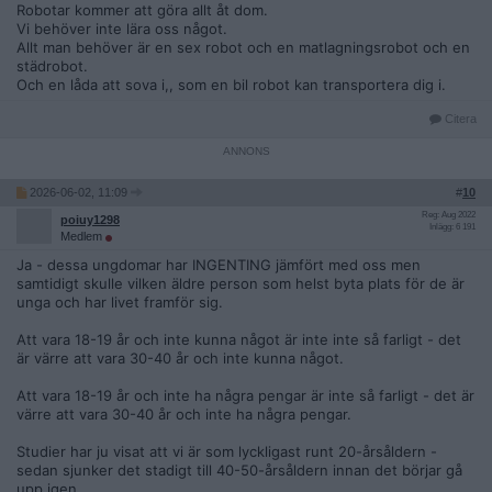
Kommer samhället har nytta av de???
Robotar kommer att göra allt åt dom.
Vi behöver inte lära oss något.
Allt man behöver är en sex robot och en matlagningsrobot och en
städrobot.
Och en låda att sova i,, som en bil robot kan transportera dig i.
Citera
2026-06-02, 11:09
#
10
Reg: Aug 2022
poiuy1298
Inlägg: 6 191
Medlem
Ja - dessa ungdomar har INGENTING jämfört med oss men
samtidigt skulle vilken äldre person som helst byta plats för de är
unga och har livet framför sig.
Att vara 18-19 år och inte kunna något är inte inte så farligt - det
är värre att vara 30-40 år och inte kunna något.
Att vara 18-19 år och inte ha några pengar är inte så farligt - det är
värre att vara 30-40 år och inte ha några pengar.
Studier har ju visat att vi är som lyckligast runt 20-årsåldern -
sedan sjunker det stadigt till 40-50-årsåldern innan det börjar gå
upp igen.