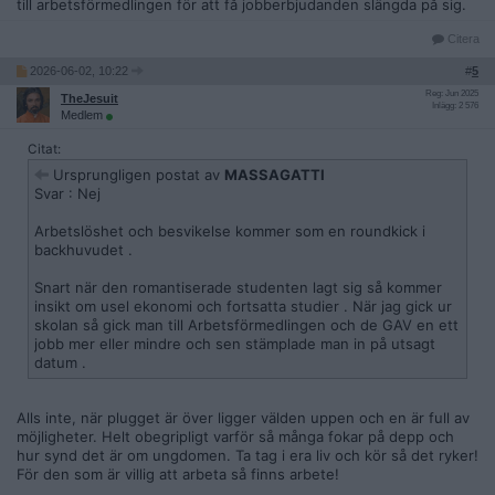
till arbetsförmedlingen för att få jobberbjudanden slängda på sig.
Citera
2026-06-02, 10:22
#
5
Reg: Jun 2025
TheJesuit
Inlägg: 2 576
Medlem
Citat:
Ursprungligen postat av
MASSAGATTI
Svar : Nej
Arbetslöshet och besvikelse kommer som en roundkick i
backhuvudet .
Snart när den romantiserade studenten lagt sig så kommer
insikt om usel ekonomi och fortsatta studier . När jag gick ur
skolan så gick man till Arbetsförmedlingen och de GAV en ett
jobb mer eller mindre och sen stämplade man in på utsagt
datum .
Alls inte, när plugget är över ligger välden uppen och en är full av
möjligheter. Helt obegripligt varför så många fokar på depp och
hur synd det är om ungdomen. Ta tag i era liv och kör så det ryker!
För den som är villig att arbeta så finns arbete!