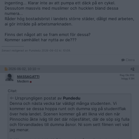
ingenting... Klarar inte av att pumpa ett däck på en cykel.
Dessutom massvis med muslimer och hucklen bland dessa
numera...
Råder hög bostadsbrist i landets större städer, dåligt med arbeten,
ai gör inträde på arbetsmarknaden.
Finns det något att se fram emot för dessa?
Kommer samhället har nytta av de???
__________________
Senast redigerad av Pundedu 2026-06-02 kl. 10:09.
Citera
2026-06-02, 10:10
#
2
Reg: Okt 2011
MASSAGATTI
Inlägg: 8 384
Medlem
Citat:
Ursprungligen postat av
Pundedu
Denna och nästa vecka tar väldigt många studenten. Vi
kommer se dessa hoppa runt och dumma sig på studentflak
över hela landet. Scenen kommer gå att likna vid den när
Pinnochio åkte iväg till det där nöjesfältet, där de söp sig fulla
och förvandlades till dumma åsnor. Ni som sett filmen vet vad
jag menar.