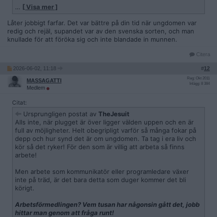
…
[ Visa mer ]
Finns det något att se fram emot för dessa?
Kommer samhället har nytta av de???
Låter jobbigt farfar. Det var bättre på din tid när ungdomen var
redig och rejäl, supandet var av den svenska sorten, och man
knullade för att föröka sig och inte blandade in munnen.
Citera
2026-06-02, 11:18
#
12
Reg: Okt 2011
MASSAGATTI
Inlägg: 8 384
Medlem
Citat:
Ursprungligen postat av
TheJesuit
Alls inte, när plugget är över ligger välden uppen och en är
full av möjligheter. Helt obegripligt varför så många fokar på
depp och hur synd det är om ungdomen. Ta tag i era liv och
kör så det ryker! För den som är villig att arbeta så finns
arbete!
Men arbete som kommunikatör eller programledare växer
inte på träd, är det bara detta som duger kommer det bli
körigt.
Arbetsförmedlingen? Vem tusan har någonsin gått det, jobb
hittar man genom att fråga runt!