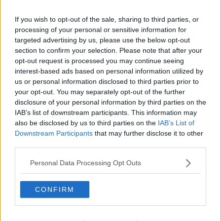
Sant
If you wish to opt-out of the sale, sharing to third parties, or
Citera
processing of your personal or sensitive information for
targeted advertising by us, please use the below opt-out
2026-06-02, 10:38
#
7
section to confirm your selection. Please note that after your
Reg: Apr 2026
Sladdsnus
Inlägg: 168
opt-out request is processed you may continue seeing
Medlem
interest-based ads based on personal information utilized by
Suger kuk som i en förjävlig situation eller suger kuk som i ett
us or personal information disclosed to third parties prior to
aktivt sexliv?
your opt-out. You may separately opt-out of the further
Citera
disclosure of your personal information by third parties on the
IAB’s list of downstream participants. This information may
2026-06-02, 11:05
#
8
also be disclosed by us to third parties on the
IAB’s List of
Reg: Jun 2025
TheJesuit
Inlägg: 2 576
Downstream Participants
that may further disclose it to other
Medlem
third parties.
Citat:
Ursprungligen postat av
Sladdsnus
Personal Data Processing Opt Outs
Suger kuk som i en förjävlig situation eller suger kuk som i
ett aktivt sexliv?
CONFIRM
TS pekar ut att en stor del av ungdomarna inte kan någonting, så
jag antar att det är tips om en födkrok, det är ju något som alla
klarar av.