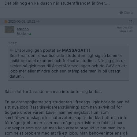
Det blir nog en kalldusch när studentfirandet är över....
Citera
2026-06-02, 10:21
#
4
Reg: Dec 2015
stilicho
Inlägg: 5 264
Medlem
Citat:
Ursprungligen postat av
MASSAGATTI
Snart när den romantiserade studenten lagt sig så kommer
insikt om usel ekonomi och fortsatta studier . När jag gick ur
skolan så gick man till Arbetsförmedlingen och de GAV en ett
jobb mer eller mindre och sen stämplade man in på utsagt
datum .
Så är det fortfarande om man inte beter sig korkat.
En av grannpojkarna tog studenten i fredags. Igår började han på
sitt nya jobb (fast tillsvidareanställning) som han skrivit på för
tidigare under våren. Läser man meningslöst flum som
samhällsvetenskap eller naturvetenskap är det klart att man inte
får något jobb, men läser man något praktiskt och faktiskt har
kunskaper som gör att man kan arbeta produktivt har man inga
som helst problem med att få ett jobb. Man behöver inte ens gå