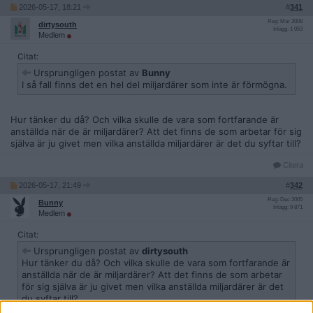
2026-05-17, 18:21
#
341
Reg: Mar 2008
dirtysouth
Inlägg: 1 053
Medlem
Citat:
Ursprungligen postat av
Bunny
I så fall finns det en hel del miljardärer som inte är förmögna.
Hur tänker du då? Och vilka skulle de vara som fortfarande är
anställda när de är miljardärer? Att det finns de som arbetar för sig
själva är ju givet men vilka anställda miljardärer är det du syftar till?
Citera
2026-05-17, 21:49
#
342
Reg: Dec 2005
Bunny
Inlägg: 9 871
Medlem
Citat:
Ursprungligen postat av
dirtysouth
Hur tänker du då? Och vilka skulle de vara som fortfarande är
anställda när de är miljardärer? Att det finns de som arbetar
för sig själva är ju givet men vilka anställda miljardärer är det
du syftar till?