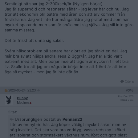
Samtidigt så spar jag 2-300ksek/år (Nyligen börjat).
Jag är supernöjd och resonerar såhär - jag lever här och nu. Jag
tror att ekonomin blir bättre med åren och att arv kommer från
föräldrarna. Jag vet inte hur många äldre jag pratat med som har
mycket sparande men som är snåla mot sig själva. Jag vill inte göra
samma misstag.
Det är friskt att unna sig saker.
Svåra hälsoproblem på senare har gjort att jag tänkt en del. Jag
mår bra av att hjälpa andra, resa 2-3ggr/år. Jag har alltid varit
extremt med allt. Men börjar inse att lagom är nyckeln till ett bra
liv. Skulle tro att jag om några år börjar inse att frihet är att inte
äga så mycket - men jag är inte där än
Citera
2026-05-24, 21:23
#
345
Reg: Dec 2005
Bunny
Inlägg: 9 871
Medlem
Citat:
Ursprungligen postat av
Pennan22
Lite av en hybrid här. Jag köper väldigt mycket saker men av
hög kvalitet. Det ska vara bra verktyg, vassa redskap i köket,
ett isolerat och stormsäkert växthus m.m. Kort och gott plast