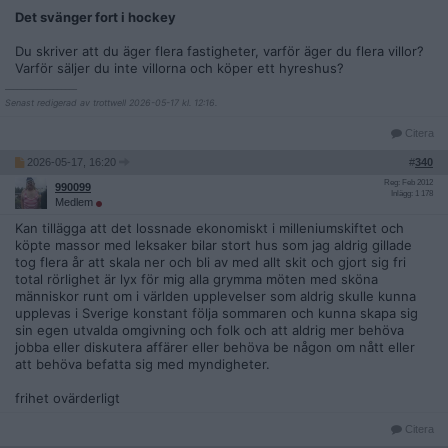
Det svänger fort i hockey
Du skriver att du äger flera fastigheter, varför äger du flera villor?
Varför säljer du inte villorna och köper ett hyreshus?
__________________
Senast redigerad av trottwell 2026-05-17 kl. 12:16.
Citera
2026-05-17, 16:20
#
340
Reg: Feb 2012
990099
Inlägg: 1 178
Medlem
Kan tillägga att det lossnade ekonomiskt i milleniumskiftet och
köpte massor med leksaker bilar stort hus som jag aldrig gillade
tog flera år att skala ner och bli av med allt skit och gjort sig fri
total rörlighet är lyx för mig alla grymma möten med sköna
människor runt om i världen upplevelser som aldrig skulle kunna
upplevas i Sverige konstant följa sommaren och kunna skapa sig
sin egen utvalda omgivning och folk och att aldrig mer behöva
jobba eller diskutera affärer eller behöva be någon om nått eller
att behöva befatta sig med myndigheter.
frihet ovärderligt
Citera