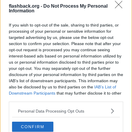
Samtliga som är miljardärer och har en anställning, helt enkelt 😐
flashback.org -
Do Not Process My Personal
Leta exempel får du göra själv, men jag kan ge dig två enkla i vart
Information
fall, Gerteric Lindquist på Nibe och Torsten Jansson på New Wave.
Citera
If you wish to opt-out of the sale, sharing to third parties, or
processing of your personal or sensitive information for
2026-05-18, 13:06
#
343
targeted advertising by us, please use the below opt-out
Reg: Jan 2025
Hyfsat-Rik
Inlägg: 35
section to confirm your selection. Please note that after your
Medlem
opt-out request is processed you may continue seeing
Citat:
interest-based ads based on personal information utilized by
Ursprungligen postat av
trottwell
us or personal information disclosed to third parties prior to
Fablernasvärld värld
your opt-out. You may separately opt-out of the further
Är du medveten om att alla kan läsa din posthistorik?
disclosure of your personal information by third parties on the
IAB’s list of downstream participants. This information may
"
Jag arbetar inte längre då har pengar och tjänar nya på
also be disclosed by us to third parties on the
IAB’s List of
börsen.
"
Downstream Participants
that may further disclose it to other
(FB) Varför lever vissa från lön till lön, utan att spara?
third parties.
Månaden innan skriver du:
Personal Data Processing Opt Outs
"
Jag är en av de lyckliga som har ca 8M på börsen och skulle
kunna sluta arbeta om jag så ville.
"
CONFIRM