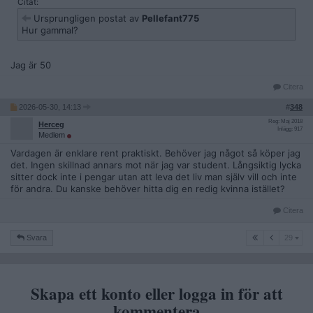
Citat:
Ursprungligen postat av
Pellefant775
Hur gammal?
Jag är 50
Citera
2026-05-30, 14:13
#
348
Reg: Maj 2018
Herceg
Inlägg: 917
Medlem
Vardagen är enklare rent praktiskt. Behöver jag något så köper jag
det. Ingen skillnad annars mot när jag var student. Långsiktig lycka
sitter dock inte i pengar utan att leva det liv man själv vill och inte
för andra. Du kanske behöver hitta dig en redig kvinna istället?
Citera
29
Svara
29
Skapa ett konto eller logga in för att
kommentera