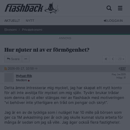
AKTUELLT
NYTT
LOGGA IN
Ekonomi
Privatekonomi
Hur njuter ni av er förmögenhet?
29
Svara
29
2026-05-17, 10:59
#
337
Reg: Jan 2025
Hyfsat-Rik
Inlägg: 35
Medlem
Detta ämne intresserar mig mycket, jag har skapat ett nytt konto
för att inte avslöja för mycket om mig själv. Tyvärr brukar trådar
som denna dö ut eller stängas ner av flashback med motiveringen
"vi behöver inte ytterligare en tråd om pengar och skryt".
Jag är en av de lyckliga som i nuläget har 10 mille på börsen som
ger ca 1M avkastning per år och jag skulle kunnat sluta arbeta för
många år sedan om jag så ville. Jag äger också flera fastigheter.