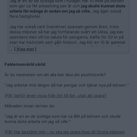
Jag är en av de lyckliga som i nuläget har 10 mille på börsen
som ger ca 1M avkastning per år och
jag skulle kunnat sluta
arbeta för många år sedan om jag så ville.
Jag äger också
flera fastigheter.
Jag har också varit överdrivet sparsam genom åren, trots
dessa miljoner så har jag fortfarande svårt att slösa, jag kan
spendera men vill ha valuta för pengarna. Kaffe för 50 kr på
stan har historiskt sett gått fetbort. Jag kör en 10 år gammal
bil. Och eftersom jag fortfarande arbetar så blir det ju svårt
…
[ Visa mer ]
att unna mig något (dyrt) utan att tänka på hur många dagar
jag måste arbeta för att få tillbaka pengarna. Jag har inga
barn som skulle tänkas ärva mig.
Fablernasvärld värld
Är du medveten om att alla kan läsa din posthistorik?
"
Jag arbetar inte längre då har pengar och tjänar nya på börsen.
"
(FB) Varför lever vissa från lön till lön, utan att spara?
Månaden innan skriver du:
"
Jag är en av de lyckliga som har ca 8M på börsen och skulle
kunna sluta arbeta om jag så ville.
"
(FB) Har bestämt mig - nu ska jag spara ihop till första miljonen