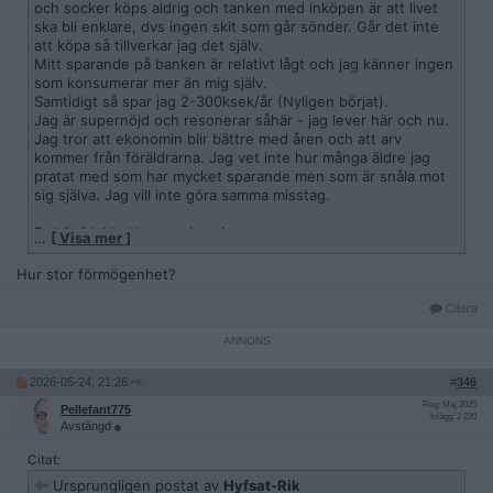
och socker köps aldrig och tanken med inköpen är att livet
ska bli enklare, dvs ingen skit som går sönder. Går det inte
att köpa så tillverkar jag det själv.
Mitt sparande på banken är relativt lågt och jag känner ingen
som konsumerar mer än mig själv.
Samtidigt så spar jag 2-300ksek/år (Nyligen börjat).
Jag är supernöjd och resonerar såhär - jag lever här och nu.
Jag tror att ekonomin blir bättre med åren och att arv
kommer från föräldrarna. Jag vet inte hur många äldre jag
pratat med som har mycket sparande men som är snåla mot
sig själva. Jag vill inte göra samma misstag.
Det är friskt att unna sig saker.
…
[ Visa mer ]
Svåra hälsoproblem på senare har gjort att jag tänkt en del.
Hur stor förmögenhet?
Jag mår bra av att hjälpa andra, resa 2-3ggr/år. Jag har alltid
varit extremt med allt. Men börjar inse att lagom är nyckeln
Citera
till ett bra liv. Skulle tro att jag om några år börjar inse att
frihet är att inte äga så mycket - men jag är inte där än
2026-05-24, 21:26
#
346
Reg: Maj 2025
Pellefant775
Inlägg: 2 220
Avstängd
Citat:
Ursprungligen postat av
Hyfsat-Rik