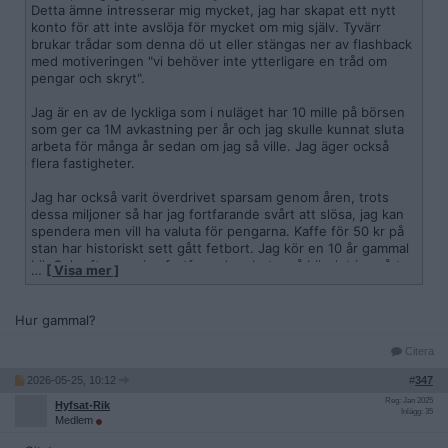
Detta ämne intresserar mig mycket, jag har skapat ett nytt
konto för att inte avslöja för mycket om mig själv. Tyvärr
brukar trådar som denna dö ut eller stängas ner av flashback
med motiveringen "vi behöver inte ytterligare en tråd om
pengar och skryt".
Jag är en av de lyckliga som i nuläget har 10 mille på börsen
som ger ca 1M avkastning per år och jag skulle kunnat sluta
arbeta för många år sedan om jag så ville. Jag äger också
flera fastigheter.
Jag har också varit överdrivet sparsam genom åren, trots
dessa miljoner så har jag fortfarande svårt att slösa, jag kan
spendera men vill ha valuta för pengarna. Kaffe för 50 kr på
stan har historiskt sett gått fetbort. Jag kör en 10 år gammal
bil. Och eftersom jag fortfarande arbetar så blir det ju svårt
…
[ Visa mer ]
att unna mig något (dyrt) utan att tänka på hur många dagar
jag måste arbeta för att få tillbaka pengarna. Jag har inga
barn som skulle tänkas ärva mig.
Hur gammal?
Citera
2026-05-25, 10:12
#
347
Reg: Jan 2025
Hyfsat-Rik
Inlägg: 35
Medlem