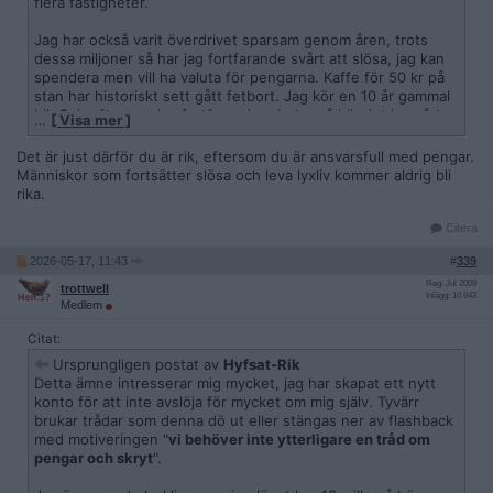
flera fastigheter.
Jag har också varit överdrivet sparsam genom åren, trots
dessa miljoner så har jag fortfarande svårt att slösa, jag kan
spendera men vill ha valuta för pengarna. Kaffe för 50 kr på
stan har historiskt sett gått fetbort. Jag kör en 10 år gammal
bil. Och eftersom jag fortfarande arbetar så blir det ju svårt
…
[ Visa mer ]
att unna mig något (dyrt) utan att tänka på hur många dagar
jag måste arbeta för att få tillbaka pengarna. Jag har inga
Det är just därför du är rik, eftersom du är ansvarsfull med pengar.
barn som skulle tänkas ärva mig.
Människor som fortsätter slösa och leva lyxliv kommer aldrig bli
rika.
Citera
2026-05-17, 11:43
#
339
Reg: Jul 2009
trottwell
Inlägg: 10 843
Medlem
Citat:
Ursprungligen postat av
Hyfsat-Rik
Detta ämne intresserar mig mycket, jag har skapat ett nytt
konto för att inte avslöja för mycket om mig själv. Tyvärr
brukar trådar som denna dö ut eller stängas ner av flashback
med motiveringen "
vi behöver inte ytterligare en tråd om
pengar och skryt
".