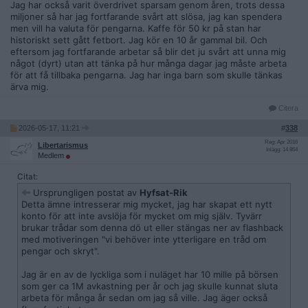
Jag har också varit överdrivet sparsam genom åren, trots dessa
miljoner så har jag fortfarande svårt att slösa, jag kan spendera
men vill ha valuta för pengarna. Kaffe för 50 kr på stan har
historiskt sett gått fetbort. Jag kör en 10 år gammal bil. Och
eftersom jag fortfarande arbetar så blir det ju svårt att unna mig
något (dyrt) utan att tänka på hur många dagar jag måste arbeta
för att få tillbaka pengarna. Jag har inga barn som skulle tänkas
ärva mig.
Citera
2026-05-17, 11:21
#
338
Reg: Apr 2016
Libertarismus
Inlägg: 14 864
Medlem
Citat:
Ursprungligen postat av
Hyfsat-Rik
Detta ämne intresserar mig mycket, jag har skapat ett nytt
konto för att inte avslöja för mycket om mig själv. Tyvärr
brukar trådar som denna dö ut eller stängas ner av flashback
med motiveringen "vi behöver inte ytterligare en tråd om
pengar och skryt".
Jag är en av de lyckliga som i nuläget har 10 mille på börsen
som ger ca 1M avkastning per år och jag skulle kunnat sluta
arbeta för många år sedan om jag så ville. Jag äger också