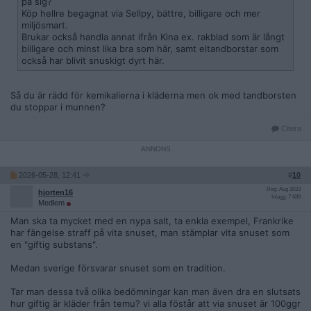
på sig?
Köp hellre begagnat via Sellpy, bättre, billigare och mer
miljösmart.
Brukar också handla annat ifrån Kina ex. rakblad som är långt
billigare och minst lika bra som här, samt eltandborstar som
också har blivit snuskigt dyrt här.
Så du är rädd för kemikalierna i kläderna men ok med tandborsten
du stoppar i munnen?
Citera
2026-05-28, 12:41
#
10
Reg: Aug 2023
hjorten16
Inlägg: 7 688
Medlem
Man ska ta mycket med en nypa salt, ta enkla exempel, Frankrike
har fängelse straff på vita snuset, man stämplar vita snuset som
en "giftig substans".
Medan sverige försvarar snuset som en tradition.
Tar man dessa två olika bedömningar kan man även dra en slutsats
hur giftig är kläder från temu? vi alla föstår att via snuset är 100ggr