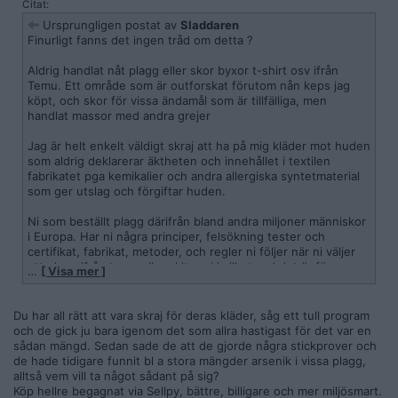
Citat:
Ursprungligen postat av
Sladdaren
Finurligt fanns det ingen tråd om detta ?
Aldrig handlat nåt plagg eller skor byxor t-shirt osv ifrån
Temu. Ett område som är outforskat förutom nån keps jag
köpt, och skor för vissa ändamål som är tillfälliga, men
handlat massor med andra grejer
Jag är helt enkelt väldigt skraj att ha på mig kläder mot huden
som aldrig deklarerar äktheten och innehållet i textilen
fabrikatet pga kemikalier och andra allergiska syntetmaterial
som ger utslag och förgiftar huden.
Ni som beställt plagg därifrån bland andra miljoner människor
i Europa. Har ni några principer, felsökning tester och
certifikat, fabrikat, metoder, och regler ni följer när ni väljer
ett plagg ifrån temu eller skiter ni i vilket vad det är för
…
[ Visa mer ]
material som ligger emot huden ?
Förutom kanske det uppenbara att det är inte så slitstark
Du har all rätt att vara skraj för deras kläder, såg ett tull program
material i många fall och tunt och dåliga trådar men det har
och de gick ju bara igenom det som allra hastigast för det var en
inte med tråden / saken att göra ang frågan
sådan mängd. Sedan sade de att de gjorde några stickprover och
de hade tidigare funnit bl a stora mängder arsenik i vissa plagg,
2. I övrigt, vilken annan klädsida i EU europa är ytterst billig i
alltså vem vill ta något sådant på sig?
nivå med temu och liknande men har betydligt bättre
Köp hellre begagnat via Sellpy, bättre, billigare och mer miljösmart.