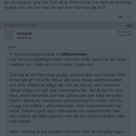
än att köpa en grej här. Och då är åtminstone 1 av dem av likvärdig
kvalité och sen har man ett par över man kan ge bort.
Citera
2026-05-28, 12:51
#
12
Reg: Aug 2023
hjorten16
Inlägg: 7 688
Medlem
Citat:
Ursprungligen postat av
MrDoomsday
Jag har köpt åtskilliga kläder och skor ifrån Temu för att testa
kvalitén osv, både skor och tröjor, byxor osv.
Överlag är det helt okay grejjer, samma skor som kostar 1300
kr här går att hitta för 195 kr på temu, exakt samma kvalitet
och skor. Kläder är billiga där och ser bra ut, men vissa har
dåliga trådar och går upp i sömmarna lätt, det är lite hit-and-
miss, andra liknande som har samma pris kan hålla betydligt
bättre. Köpte en trenchcoat som exempel för under 200 kr,
snygg och hållbar i yttermaterialet, men innermaterialet var
värre, fickorna gick upp i sömmarna och sakerna trillar rakt
ner i fodret på båda sidorna, man får fixa såna småsaker själv
helt enkelt.
Men i överlag är jag mycket nöjd tack vare de betydligt lägre