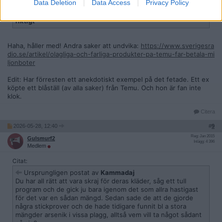
Data Deletion
Data Access
Privacy Policy
Det finns på riktigt inte en enda vettig människa som köper
kläder på Temu. Gör man det så bör man söka vård. på
riktigt
Haha, håller med! Andra saker att undvika:
https://www.sverigesra
dio.se/artikel/olagliga-och-farliga-produkter-pa-temu-far-betala-mi
ljonboter
Edit: Har förresten ett anekdotiskt exempel på det fetade. Ett ex
köpte ett blåställ (av alla saker) från Temu. Och hon är fan inte
klok.
Citera
2026-05-28, 12:40
#
9
Reg: Jan 2015
Gulsmurf2
Inlägg: 4 396
Medlem
Citat:
Ursprungligen postat av
Kammadaj
Du har all rätt att vara skraj för deras kläder, såg ett tull
program och de gick ju bara igenom det som allra hastigast
för det var en sådan mängd. Sedan sade de att de gjorde
några stickprover och de hade tidigare funnit bl a stora
mängder arsenik i vissa plagg, alltså vem vill ta något sådant