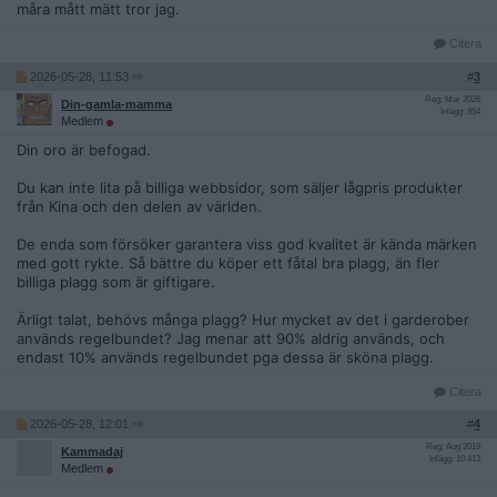
måra mått mätt tror jag.
Citera
2026-05-28, 11:53
#
3
Reg: Mar 2026
Din-gamla-mamma
Inlägg: 854
Medlem
Din oro är befogad.
Du kan inte lita på billiga webbsidor, som säljer lågpris produkter
från Kina och den delen av världen.
De enda som försöker garantera viss god kvalitet är kända märken
med gott rykte. Så bättre du köper ett fåtal bra plagg, än fler
billiga plagg som är giftigare.
Ärligt talat, behövs många plagg? Hur mycket av det i garderober
används regelbundet? Jag menar att 90% aldrig används, och
endast 10% används regelbundet pga dessa är sköna plagg.
Citera
2026-05-28, 12:01
#
4
Reg: Aug 2019
Kammadaj
Inlägg: 10 413
Medlem