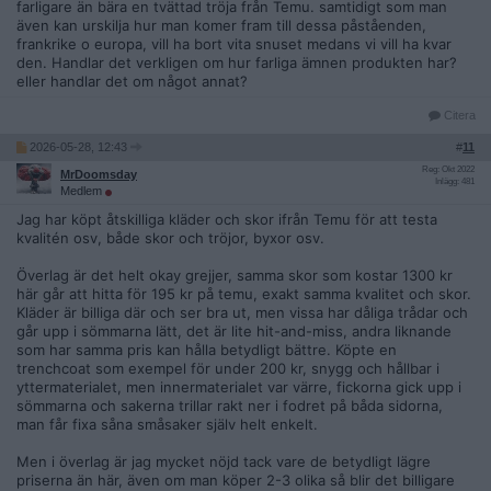
farligare än bära en tvättad tröja från Temu. samtidigt som man
även kan urskilja hur man komer fram till dessa påståenden,
frankrike o europa, vill ha bort vita snuset medans vi vill ha kvar
den. Handlar det verkligen om hur farliga ämnen produkten har?
eller handlar det om något annat?
Citera
2026-05-28, 12:43
#
11
Reg: Okt 2022
MrDoomsday
Inlägg: 481
Medlem
Jag har köpt åtskilliga kläder och skor ifrån Temu för att testa
kvalitén osv, både skor och tröjor, byxor osv.
Överlag är det helt okay grejjer, samma skor som kostar 1300 kr
här går att hitta för 195 kr på temu, exakt samma kvalitet och skor.
Kläder är billiga där och ser bra ut, men vissa har dåliga trådar och
går upp i sömmarna lätt, det är lite hit-and-miss, andra liknande
som har samma pris kan hålla betydligt bättre. Köpte en
trenchcoat som exempel för under 200 kr, snygg och hållbar i
yttermaterialet, men innermaterialet var värre, fickorna gick upp i
sömmarna och sakerna trillar rakt ner i fodret på båda sidorna,
man får fixa såna småsaker själv helt enkelt.
Men i överlag är jag mycket nöjd tack vare de betydligt lägre
priserna än här, även om man köper 2-3 olika så blir det billigare