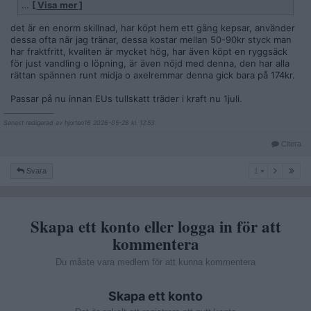
priserna än här, även om man köper 2-3 olika så blir det
…
[ Visa mer ]
billigare än att köpa en grej här. Och då är åtminstone 1 av
dem av likvärdig kvalité och sen har man ett par över man kan
det är en enorm skillnad, har köpt hem ett gäng kepsar, använder
ge bort.
dessa ofta när jag tränar, dessa kostar mellan 50-90kr styck man
har fraktfritt, kvaliten är mycket hög, har även köpt en ryggsäck
för just vandling o löpning, är även nöjd med denna, den har alla
rättan spännen runt midja o axelremmar denna gick bara på 174kr.
Passar på nu innan EUs tullskatt träder i kraft nu 1juli.
__________________
Senast redigerad av hjorten16 2026-05-28 kl. 12:53.
Citera
1
Svara
1
Skapa ett konto eller logga in för att
kommentera
Du måste vara medlem för att kunna kommentera
Skapa ett konto