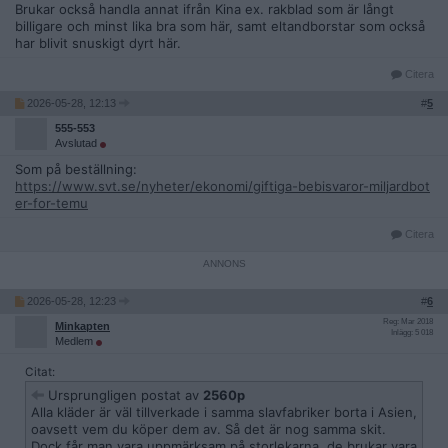
regelverk för garanterat 100% bomull eller äkthetsintyg och
Brukar också handla annat ifrån Kina ex. rakblad som är långt
allergifria intyg på sina kläder ?
billigare och minst lika bra som här, samt eltandborstar som också
har blivit snuskigt dyrt här.
Citera
2026-05-28, 12:13
#
5
555-553
Avslutad
Som på beställning:
https://www.svt.se/nyheter/ekonomi/giftiga-bebisvaror-miljardbot
er-for-temu
Citera
2026-05-28, 12:23
#
6
Reg: Mar 2018
Minkapten
Inlägg: 5 018
Medlem
Citat:
Ursprungligen postat av
2560p
Alla kläder är väl tillverkade i samma slavfabriker borta i Asien,
oavsett vem du köper dem av. Så det är nog samma skit.
Dock får man vara uppmärksam på storlekarna, de brukar vara