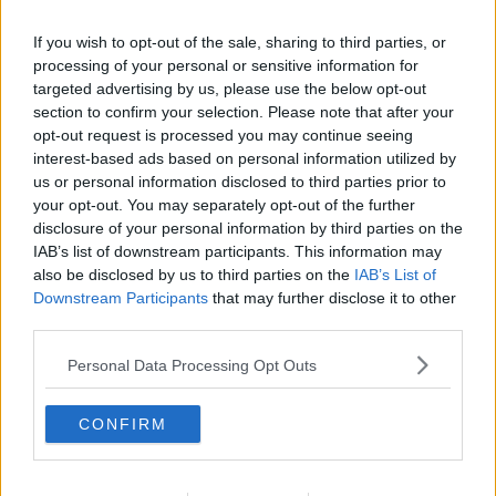
som aldrig deklarerar äktheten och innehållet i textilen
fabrikatet pga kemikalier och andra allergiska syntetmaterial
If you wish to opt-out of the sale, sharing to third parties, or
som ger utslag och förgiftar huden.
processing of your personal or sensitive information for
Ni som beställt plagg därifrån bland andra miljoner människor
targeted advertising by us, please use the below opt-out
i Europa. Har ni några principer, felsökning tester och
section to confirm your selection. Please note that after your
certifikat, fabrikat, metoder, och regler ni följer när ni väljer
opt-out request is processed you may continue seeing
ett plagg ifrån temu eller skiter ni i vilket vad det är för
…
[ Visa mer ]
interest-based ads based on personal information utilized by
material som ligger emot huden ?
us or personal information disclosed to third parties prior to
Förutom kanske det uppenbara att det är inte så slitstark
jag köpte två tröjor till träning, de andas dåligt, rätt så plastiga,
your opt-out. You may separately opt-out of the further
material i många fall och tunt och dåliga trådar men det har
men kostade kanske 100 kr så det var billigt men inte så billigt, det
disclosure of your personal information by third parties on the
inte med tråden / saken att göra ang frågan
går att hitta på reor ungefär liknande plagg i sverige
IAB’s list of downstream participants. This information may
2. I övrigt, vilken annan klädsida i EU europa är ytterst billig i
also be disclosed by us to third parties on the
IAB’s List of
Citera
nivå med temu och liknande men har betydligt bättre
Downstream Participants
that may further disclose it to other
2026-05-28, 12:37
#
8
regelverk för garanterat 100% bomull eller äkthetsintyg och
third parties.
allergifria intyg på sina kläder ?
Reg: Aug 2016
2560p
Inlägg: 4 867
Medlem
Personal Data Processing Opt Outs
Citat:
Ursprungligen postat av
Minkapten
CONFIRM
Fast det är skillnad att få hem en tröja i nått dodgy paket
genom tullen kontra att du köper något i affären här. Spelar
ingen roll att båda är gjorda i Kina.