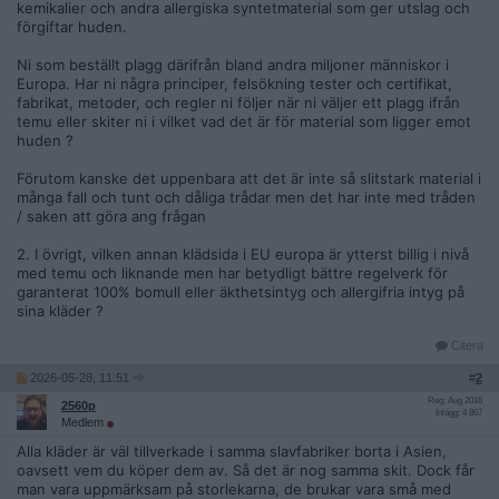
kemikalier och andra allergiska syntetmaterial som ger utslag och
förgiftar huden.
Ni som beställt plagg därifrån bland andra miljoner människor i
Europa. Har ni några principer, felsökning tester och certifikat,
fabrikat, metoder, och regler ni följer när ni väljer ett plagg ifrån
temu eller skiter ni i vilket vad det är för material som ligger emot
huden ?
Förutom kanske det uppenbara att det är inte så slitstark material i
många fall och tunt och dåliga trådar men det har inte med tråden
/ saken att göra ang frågan
2. I övrigt, vilken annan klädsida i EU europa är ytterst billig i nivå
med temu och liknande men har betydligt bättre regelverk för
garanterat 100% bomull eller äkthetsintyg och allergifria intyg på
sina kläder ?
Citera
2026-05-28, 11:51
#
2
Reg: Aug 2016
2560p
Inlägg: 4 867
Medlem
Alla kläder är väl tillverkade i samma slavfabriker borta i Asien,
oavsett vem du köper dem av. Så det är nog samma skit. Dock får
man vara uppmärksam på storlekarna, de brukar vara små med