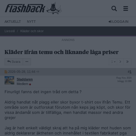
AKTUELLT
NYTT
LOGGA IN
Livsstil
Kläder och skor
Kläder ifrån temu och liknande låga priser
1
Svara
1
2026-05-28, 11:44
#
1
Reg: Nov 2020
Sladdaren
Inlägg: 13 280
Medlem
Finurligt fanns det ingen tråd om detta ?
Aldrig handlat nåt plagg eller skor byxor t-shirt osv ifrån Temu. Ett
område som är outforskat förutom nån keps jag köpt, och skor för
vissa ändamål som är tillfälliga, men handlat massor med andra
grejer
Jag är helt enkelt väldigt skraj att ha på mig kläder mot huden som
aldrig deklarerar äktheten och innehållet i textilen fabrikatet pga