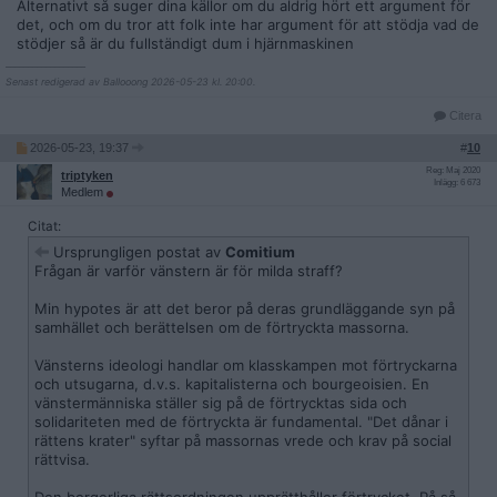
Alternativt så suger dina källor om du aldrig hört ett argument för
det, och om du tror att folk inte har argument för att stödja vad de
stödjer så är du fullständigt dum i hjärnmaskinen
__________________
Senast redigerad av Ballooong 2026-05-23 kl. 20:00.
Citera
2026-05-23, 19:37
#
10
Reg: Maj 2020
triptyken
Inlägg: 6 673
Medlem
Citat:
Ursprungligen postat av
Comitium
Frågan är varför vänstern är för milda straff?
Min hypotes är att det beror på deras grundläggande syn på
samhället och berättelsen om de förtryckta massorna.
Vänsterns ideologi handlar om klasskampen mot förtryckarna
och utsugarna, d.v.s. kapitalisterna och bourgeoisien. En
vänstermänniska ställer sig på de förtrycktas sida och
solidariteten med de förtryckta är fundamental. "Det dånar i
rättens krater" syftar på massornas vrede och krav på social
rättvisa.