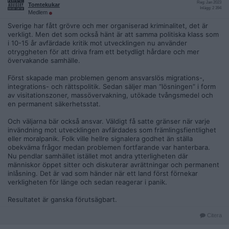
Reg: Jan 2023
Tomtekukar
Inlägg: 2 394
Medlem
Sverige har fått grövre och mer organiserad kriminalitet, det är
verkligt. Men det som också hänt är att samma politiska klass som
i 10-15 år avfärdade kritik mot utvecklingen nu använder
otryggheten för att driva fram ett betydligt hårdare och mer
övervakande samhälle.
Först skapade man problemen genom ansvarslös migrations-,
integrations- och rättspolitik. Sedan säljer man “lösningen” i form
av visitationszoner, massövervakning, utökade tvångsmedel och
en permanent säkerhetsstat.
Och väljarna bär också ansvar. Väldigt få satte gränser när varje
invändning mot utvecklingen avfärdades som främlingsfientlighet
eller moralpanik. Folk ville hellre signalera godhet än ställa
obekväma frågor medan problemen fortfarande var hanterbara.
Nu pendlar samhället istället mot andra ytterligheten där
människor öppet sitter och diskuterar avrättningar och permanent
inlåsning. Det är vad som händer när ett land först förnekar
verkligheten för länge och sedan reagerar i panik.
Resultatet är ganska förutsägbart.
Citera