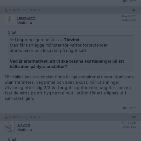
Citera
2026-05-23, 19:01
#
6
Reg: Jul 2011
Onanikrem
Inlägg: 19 253
Medlem
Citat:
Ursprungligen postat av
Tidvind
Man får kartlägga mönster för varför förbrytandet
återkommer och lösa det på något sätt.
Vad är alternativet, att vi ska bränna skattepengar på att
hålla dem på dyra anstalter?
För Kalles kaviarsvenskar finns billiga anstalter att hyra utomlands
utan trerätters, veganmat och specialkost. För utlänningar:
Utvisning efter säg 2/3 tid för gott uppförande, ungefär som nu
fast de sätts på ett flyg hem direkt i stället för att släppas ut i
samhället igen.
Citera
2026-05-23, 19:07
#
7
Reg: Jul 2025
Tidvind
Inlägg: 1 003
Medlem
Citat: