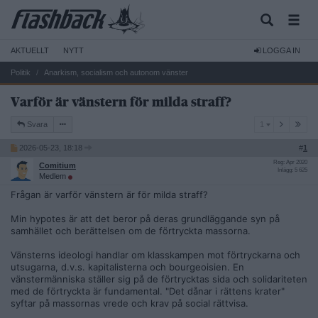
AKTUELLT
NYTT
LOGGA IN
Politik
Anarkism, socialism och autonom vänster
Varför är vänstern för milda straff?
1
Svara
1
2026-05-23, 18:18
#
1
Reg: Apr 2020
Comitium
Inlägg: 5 625
Medlem
Frågan är varför vänstern är för milda straff?
Min hypotes är att det beror på deras grundläggande syn på
samhället och berättelsen om de förtryckta massorna.
Vänsterns ideologi handlar om klasskampen mot förtryckarna och
utsugarna, d.v.s. kapitalisterna och bourgeoisien. En
vänstermänniska ställer sig på de förtrycktas sida och solidariteten
med de förtryckta är fundamental. "Det dånar i rättens krater"
syftar på massornas vrede och krav på social rättvisa.