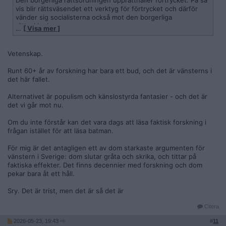
Den borgerliga rättsordningen upprätthåller förtrycket. På så
vis blir rättsväsendet ett verktyg för förtrycket och därför
vänder sig socialisterna också mot den borgerliga
rättsskipningen.
…
[ Visa mer ]
Solidariteten innebär att de "utsatta" och förtryckta inte ska
straffas - det är samhället om måste göras om.
Vetenskap.
Det är de "socioekonomiska missförhållandens som är
Runt 60+ år av forskning har bara ett bud, och det är vänsterns i
orsaken till brottsligheten -- inte brottslingarna.
det här fallet.
Alternativet är populism och känslostyrda fantasier - och det är
det vi går mot nu.
Om du inte förstår kan det vara dags att läsa faktisk forskning i
frågan istället för att läsa batman.
För mig är det antagligen ett av dom starkaste argumenten för
vänstern i Sverige: dom slutar gråta och skrika, och tittar på
faktiska effekter. Det finns decennier med forskning och dom
pekar bara åt ett håll.
Sry. Det är trist, men det är så det är
Citera
2026-05-23, 19:43
#
11