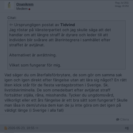
Reg: Jul 2011
Onanikrem
Inlägg: 19 253
Medlem
Citat:
Ursprungligen postat av
Tidvind
Jag röstar på Vänsterpartiet och jag skulle säga att det
handlar om att längre straff är dyrare och leder till att
individen blir svårare att återintegrera i samhället efter
straffet är avtjänat.
Alternativet är avrättning.
Vilket som fungerar för mig.
Vad säger du om återfallsförbrytare, de som gör om samma sak
igen och igen direkt efter fängelse utan att lära sig något? En rätt
liten klick står för de flesta vardagsbrotten i Sverige. Sk.
livstidskriminella. De som omedelbart efter avtjänat straff
fortsätter stjäla, råna, misshandla. Tycker du ungdomsvård,
villkorligt eller ett års fängelse är ett bra sätt som fungerar? Skulle
man låsa in dem/utvisa dem kan de ju inte göra om det igen på
väldigt länge (i Sverige i alla fall)
Citera
2026-05-23, 18:55
#
4