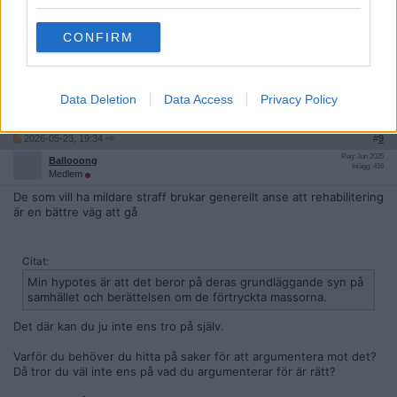
Avrätta dem då. Varför lägga problemen på skattebetalare
och Litauen?
CONFIRM
För oprovocerad grov misshandel skulle jag gärna se angriparen
avrättad.
Data Deletion
Data Access
Privacy Policy
Citera
2026-05-23, 19:34
#
9
Reg: Jun 2025
Ballooong
Inlägg: 416
Medlem
De som vill ha mildare straff brukar generellt anse att rehabilitering
är en bättre väg att gå
Citat:
Min hypotes är att det beror på deras grundläggande syn på
samhället och berättelsen om de förtryckta massorna.
Det där kan du ju inte ens tro på själv.
Varför du behöver du hitta på saker för att argumentera mot det?
Då tror du väl inte ens på vad du argumenterar för är rätt?