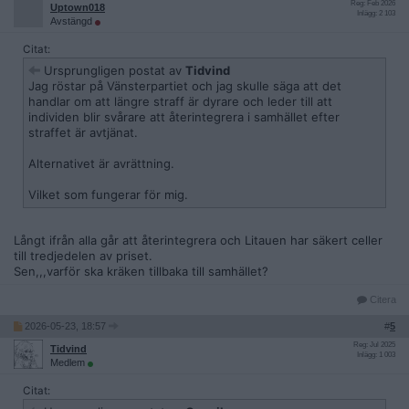
Reg: Feb 2026
Uptown018
Inlägg: 2 103
Avstängd
Citat:
Ursprungligen postat av
Tidvind
Jag röstar på Vänsterpartiet och jag skulle säga att det
handlar om att längre straff är dyrare och leder till att
individen blir svårare att återintegrera i samhället efter
straffet är avtjänat.
Alternativet är avrättning.
Vilket som fungerar för mig.
Långt ifrån alla går att återintegrera och Litauen har säkert celler
till tredjedelen av priset.
Sen,,,varför ska kräken tillbaka till samhället?
Citera
2026-05-23, 18:57
#
5
Reg: Jul 2025
Tidvind
Inlägg: 1 003
Medlem
Citat: