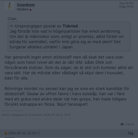
Reg: Jul 2011
Onanikrem
Inlägg: 19 253
Medlem
Citat:
Ursprungligen postat av
Tidvind
Jag förstår inte vad ni högerpartister har emot avrättning.
Om det är människor som, enligt er premiss, alltid förblir en
börda för samhället, varför inte göra sig av med dem? Det
fungerar alldeles utmärkt i Japan.
Har generellt inget emot dödsstaff men då skall det vara utan
något som helst tvivel att det är rätt GM. både DNA och
försvårande indicier. Som du säger, de är skit och kommer alltid att
vara skit. Har de mördat eller våldtagit så skjut dem i huvudet,
bäst för alla.
Rönninge mordet nu senast kan jag se som en stark kandidat för
dödsstraff. Dealar av offret fanns i hans kylskåp, han var i färd
med att gräva ned andra delar när han greps, han hade tidigare
försökt kidnappa en flicka. Skjut fanskapet!
__________________
Senast redigerad av Onanikrem 2026-05-23 kl. 19:51.
Citera
2026-05-23, 21:24
#
12