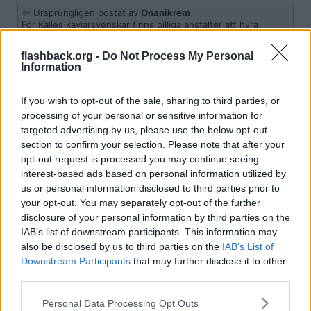
Ursprungligen postat av
Onanikrem
För Kalles kaviarsvenskar finns billiga anstalter att hyra
utomlands utan trerätters, veganmat och specialkost. För
utlänningar: Utvisning efter säg 2/3 tid för gott uppförande,
flashback.org -
Do Not Process My Personal
ungefär som nu fast de sätts på ett flyg hem direkt i stället
Information
för att släppas ut i samhället igen.
Jag förstår inte vad ni högerpartister har emot avrättning. Om det
If you wish to opt-out of the sale, sharing to third parties, or
är människor som, enligt er premiss, alltid förblir en börda för
processing of your personal or sensitive information for
samhället, varför inte göra sig av med dem? Det fungerar alldeles
utmärkt i Japan.
targeted advertising by us, please use the below opt-out
section to confirm your selection. Please note that after your
Citera
opt-out request is processed you may continue seeing
2026-05-23, 19:22
#
8
interest-based ads based on personal information utilized by
us or personal information disclosed to third parties prior to
Reg: Feb 2026
Uptown018
Inlägg: 2 103
Avstängd
your opt-out. You may separately opt-out of the further
disclosure of your personal information by third parties on the
Citat:
IAB’s list of downstream participants. This information may
Ursprungligen postat av
Tidvind
also be disclosed by us to third parties on the
IAB’s List of
Man får kartlägga mönster för varför förbrytandet
återkommer och lösa det på något sätt.
Downstream Participants
that may further disclose it to other
third parties.
Vad är alternativet? Anstalter är dyra.
Personal Data Processing Opt Outs