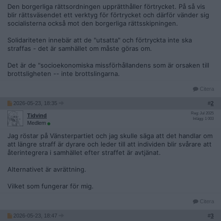
Den borgerliga rättsordningen upprätthåller förtrycket. På så vis
blir rättsväsendet ett verktyg för förtrycket och därför vänder sig
socialisterna också mot den borgerliga rättsskipningen.
Solidariteten innebär att de "utsatta" och förtryckta inte ska
straffas - det är samhället om måste göras om.
Det är de "socioekonomiska missförhållandens som är orsaken till
brottsligheten -- inte brottslingarna.
Citera
2026-05-23, 18:35
#
2
Reg: Jul 2025
Tidvind
Inlägg: 1 003
Medlem
Jag röstar på Vänsterpartiet och jag skulle säga att det handlar om
att längre straff är dyrare och leder till att individen blir svårare att
återintegrera i samhället efter straffet är avtjänat.
Alternativet är avrättning.
Vilket som fungerar för mig.
Citera
2026-05-23, 18:47
#
3