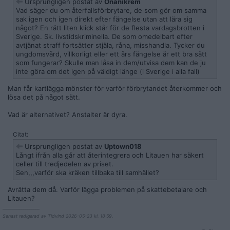
Ursprungligen postat av
Onanikrem
Vad säger du om återfallsförbrytare, de som gör om samma
sak igen och igen direkt efter fängelse utan att lära sig
något? En rätt liten klick står för de flesta vardagsbrotten i
Sverige. Sk. livstidskriminella. De som omedelbart efter
avtjänat straff fortsätter stjäla, råna, misshandla. Tycker du
ungdomsvård, villkorligt eller ett års fängelse är ett bra sätt
som fungerar? Skulle man låsa in dem/utvisa dem kan de ju
inte göra om det igen på väldigt länge (i Sverige i alla fall)
Man får kartlägga mönster för varför förbrytandet återkommer och
lösa det på något sätt.
Vad är alternativet? Anstalter är dyra.
Citat:
Ursprungligen postat av
Uptown018
Långt ifrån alla går att återintegrera och Litauen har säkert
celler till tredjedelen av priset.
Sen,,,varför ska kräken tillbaka till samhället?
Avrätta dem då. Varför lägga problemen på skattebetalare och
Litauen?
__________________
Senast redigerad av Tidvind 2026-05-23 kl. 18:59.