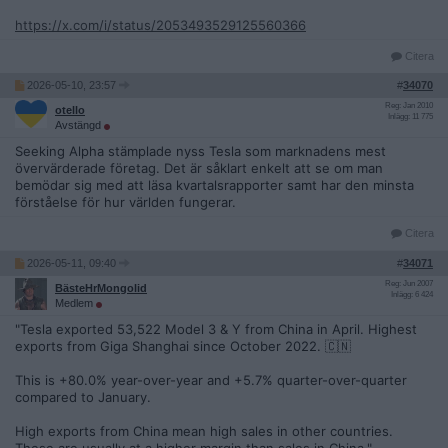
https://x.com/i/status/2053493529125560366
Citera
2026-05-10, 23:57
#
34070
Reg: Jan 2010
otello
Inlägg: 11 775
Avstängd
Seeking Alpha stämplade nyss Tesla som marknadens mest
övervärderade företag. Det är såklart enkelt att se om man
bemödar sig med att läsa kvartalsrapporter samt har den minsta
förståelse för hur världen fungerar.
Citera
2026-05-11, 09:40
#
34071
Reg: Jun 2007
BästeHrMongolid
Inlägg: 6 424
Medlem
"Tesla exported 53,522 Model 3 & Y from China in April. Highest
exports from Giga Shanghai since October 2022. 🇨🇳
This is +80.0% year-over-year and +5.7% quarter-over-quarter
compared to January.
High exports from China mean high sales in other countries.