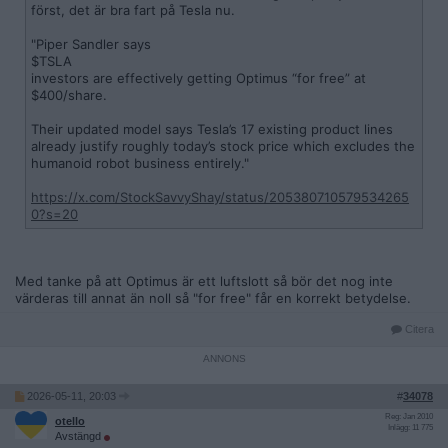
först, det är bra fart på Tesla nu.
"Piper Sandler says
$TSLA
investors are effectively getting Optimus “for free” at
$400/share.
Their updated model says Tesla’s 17 existing product lines
already justify roughly today’s stock price which excludes the
humanoid robot business entirely."
https://x.com/StockSavvyShay/status/205380710579534265
0?s=20
Med tanke på att Optimus är ett luftslott så bör det nog inte
värderas till annat än noll så "for free" får en korrekt betydelse.
Citera
2026-05-11, 20:03
#
34078
Reg: Jan 2010
otello
Inlägg: 11 775
Avstängd