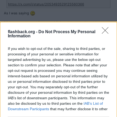
https://x.com/i/status/2053493529125560366
As I was saying
Börjar mer och mer känna att vi är i en AI bubbla. "No shit
Sherlock". Vi har varit det ett tag men... tror inte vi är direkt i
startfasen av bubblan längre. Tesla kommer klara sig (bra) på lång
flashback.org -
Do Not Process My Personal
Information
sikt, men dyker hela marknaden så åker Tesla med.
Citera
If you wish to opt-out of the sale, sharing to third parties, or
2026-05-11, 19:23
#
34076
processing of your personal or sensitive information for
Reg: Jun 2007
BästeHrMongolid
targeted advertising by us, please use the below opt-out
Inlägg: 6 424
Medlem
section to confirm your selection. Please note that after your
Citat:
opt-out request is processed you may continue seeing
interest-based ads based on personal information utilized by
Ursprungligen postat av
blibbe
As I was saying
us or personal information disclosed to third parties prior to
your opt-out. You may separately opt-out of the further
Börjar mer och mer känna att vi är i en AI bubbla. "No shit
disclosure of your personal information by third parties on the
Sherlock". Vi har varit det ett tag men... tror inte vi är direkt i
IAB’s list of downstream participants. This information may
startfasen av bubblan längre. Tesla kommer klara sig (bra) på
also be disclosed by us to third parties on the
IAB’s List of
lång sikt, men dyker hela marknaden så åker Tesla med.
Downstream Participants
that may further disclose it to other
third parties.
Håller med. Frågan är bara från vilken nivå Tesla kommer falla från