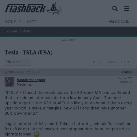
AKTUELLT
NYTT
LOGGA IN
Ekonomi
Aktier
Tesla - TSLA (USA)
2840
Svara
2840
2026-05-10, 21:15
#
34069
Reg: Jun 2007
BästeHrMongolid
Inlägg: 6 424
Medlem
"$TSLA - Closed the week above the 20 week MA and confirmed
that it made an intermediate term low in early April. The next
upside target is the ATH at 499. It's likely to do what it does every
year, which is make a marginal new ATH and then have another
30% downtrend."
Jag är beredd att hålla med. Tekniskt utbrott, och när Tesla väl får
fart så är det inte så mycket som stoppar den. Ännu en period av
björngråt Mao.