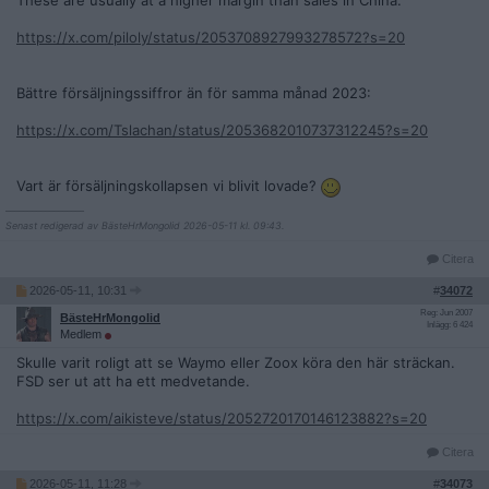
These are usually at a higher margin than sales in China."
https://x.com/piloly/status/2053708927993278572?s=20
Bättre försäljningssiffror än för samma månad 2023:
https://x.com/Tslachan/status/2053682010737312245?s=20
Vart är försäljningskollapsen vi blivit lovade?
__________________
Senast redigerad av BästeHrMongolid 2026-05-11 kl. 09:43.
Citera
2026-05-11, 10:31
#
34072
Reg: Jun 2007
BästeHrMongolid
Inlägg: 6 424
Medlem
Skulle varit roligt att se Waymo eller Zoox köra den här sträckan.
FSD ser ut att ha ett medvetande.
https://x.com/aikisteve/status/2052720170146123882?s=20
Citera
2026-05-11, 11:28
#
34073