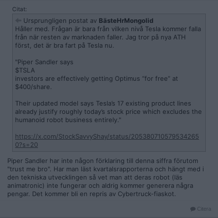
Citat:
Ursprungligen postat av
BästeHrMongolid
Håller med. Frågan är bara från vilken nivå Tesla kommer falla
från när resten av marknaden faller. Jag tror på nya ATH
först, det är bra fart på Tesla nu.
"Piper Sandler says
$TSLA
investors are effectively getting Optimus “for free” at
$400/share.
Their updated model says Tesla’s 17 existing product lines
already justify roughly today’s stock price which excludes the
humanoid robot business entirely."
https://x.com/StockSavvyShay/status/205380710579534265
0?s=20
Piper Sandler har inte någon förklaring till denna siffra förutom
"trust me bro". Har man läst kvartalsrapporterna och hängt med i
den tekniska utvecklingen så vet man att deras robot (läs
animatronic) inte fungerar och aldrig kommer generera några
pengar. Det kommer bli en repris av Cybertruck-fiaskot.
Citera