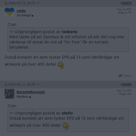
2026-05-11, 20:07
#
34079
Reg: Jan 2010
otello
Inlägg: 11 775
Avstängd
Citat:
Ursprungligen postat av
raskens
Med tanke på att Optimus är ett luftslott så bör det nog inte
värderas till annat än noll så "for free" får en korrekt
betydelse.
Också komiskt att dom tycker EPS på 13 cent rättfärdigar ett
aktiepris på över 400 dollar
Citera
2026-05-11, 20:26
#
34080
Reg: Jun 2007
BästeHrMongolid
Inlägg: 6 424
Medlem
Citat:
Ursprungligen postat av
otello
Också komiskt att dom tycker EPS på 13 cent rättfärdigar ett
aktiepris på över 400 dollar