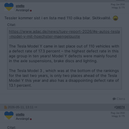
Reg: Jan 2010
otello
Inlägg: 11 775
Avstängd
Tessler kommer sist i en lista med 110 olika bilar. Skitkvalité.
Citat:
https://www.adac.de/news/tuev-report-2026/#e-autos-tesla
-model-y-mit-hoechster-maengelquote
The Tesla Model Y came in last place out of 110 vehicles with
a defect rate of 17.3 percent – ​​the highest defect rate in this
age group in ten years! Model Y defects were mainly found
in the axle suspensions, brake discs and lighting.
The Tesla Model 3 , which was at the bottom of the rankings
for the last two years, is only two places ahead of the Tesla
Model Y this year and also has a disappointing defect rate of
13.1 percent.
Citera
2026-05-11, 13:11
#
34074
Reg: Jan 2010
otello
Inlägg: 11 775
Avstängd
Citat: