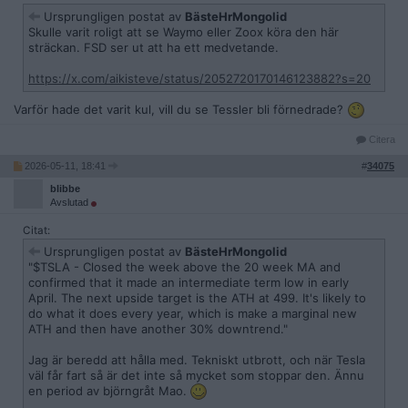
Ursprungligen postat av
BästeHrMongolid
Skulle varit roligt att se Waymo eller Zoox köra den här
sträckan. FSD ser ut att ha ett medvetande.
https://x.com/aikisteve/status/2052720170146123882?s=20
Varför hade det varit kul, vill du se Tessler bli förnedrade?
Citera
2026-05-11, 18:41
#
34075
blibbe
Avslutad
Citat:
Ursprungligen postat av
BästeHrMongolid
"$TSLA - Closed the week above the 20 week MA and
confirmed that it made an intermediate term low in early
April. The next upside target is the ATH at 499. It's likely to
do what it does every year, which is make a marginal new
ATH and then have another 30% downtrend."
Jag är beredd att hålla med. Tekniskt utbrott, och när Tesla
väl får fart så är det inte så mycket som stoppar den. Ännu
en period av björngråt Mao.