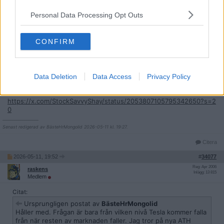
när resten av marknaden faller. Jag tror på nya ATH först, det är
Personal Data Processing Opt Outs
bra fart på Tesla nu.
"Piper Sandler says
CONFIRM
$TSLA
investors are effectively getting Optimus “for free” at $400/share.
Their updated model says Tesla’s 17 existing product lines already
justify roughly today’s stock price which excludes the humanoid
Data Deletion
Data Access
Privacy Policy
robot business entirely."
https://x.com/StockSavvyShay/status/2053807105795342650?s=2
0
__________________
Senast redigerad av BästeHrMongolid 2026-05-11 kl. 19:27.
Citera
2026-05-11, 19:52
#
34077
Reg: Apr 2006
raskens
Inlägg: 13 815
Medlem
Citat:
Ursprungligen postat av
BästeHrMongolid
Håller med. Frågan är bara från vilken nivå Tesla kommer falla
från när resten av marknaden faller. Jag tror på nya ATH