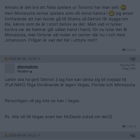
Annars är det bra att fiska spelare ur Toronto har man sett
men Minnesota verkar spelare som vill vinna hamna i
jag anser
fortfarande att han borde gå till Sharks så Detroit får bygga om
lite, känns som de är i stort behov av det. Men vad vi tycker
kontra var de hamnar går sällan hand i hand, för nu lutar det åt
Minnesota, man förlorar väl redan en center där nu i och med
Johansson. Frågan är vad det blir i utbyte mot?
Citera
2026-06-08, 19:34
#
10
Reg: Maj 2007
allanmadsen
Inlägg: 3 945
Medlem
Larkin ska ha gett Detroit 3 lag han kan tänka sig bli trejdad till
(Full NMC) föga förvånande är lagen Vegas, Florida och Minnesota
Personligen vill jag inte se han i Vegas
Ps. Alla vill till Vegas snart ber McDavid också om det😉
Citera
2026-06-09, 00:11
#
11