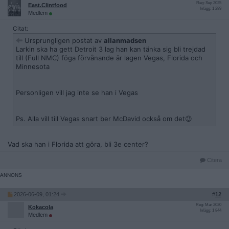
Reg: Sep 2025
East.Clintfood
Inlägg: 1 289
Medlem
Citat:
Ursprungligen postat av
allanmadsen
Larkin ska ha gett Detroit 3 lag han kan tänka sig bli trejdad
till (Full NMC) föga förvånande är lagen Vegas, Florida och
Minnesota
Personligen vill jag inte se han i Vegas
Ps. Alla vill till Vegas snart ber McDavid också om det😉
Vad ska han i Florida att göra, bli 3e center?
Citera
2026-06-09, 01:24
#
12
Reg: Mar 2020
Kokacola
Inlägg: 1 844
Medlem