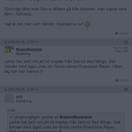
Förövrigt låter man Sonny Milano gå från klubben. Han signar med
Bern i Schweiz.
Vad är det mer som händer i klubbarna nu?
Citera
2026-06-05, 17:12
#
2
Reg: Jun 2008
BizarreReverend
Inlägg: 4 068
Medlem
Larkin har bett om,att bli trejdas från Detroit Red Wings. Vad
händer med laget,utan sin första center/Franchise Player. Vilket
lag kan han hamna i?
Citera
2026-06-06, 17:16
#
3
ja12
Bannlyst
Citat:
Ursprungligen postat av
BizarreReverend
Larkin har bett om,att bli trejdas från Detroit Red Wings. Vad
händer med laget,utan sin första center/Franchise Player.