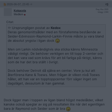
2026-06-07, 23:45
#
9
Reg: Mar 2020
Kokacola
Inlägg: 1 844
Medlem
Citat:
Ursprungligen postat av
Kedox
Deras genomsnittsålder med en förstafemma bestående av
Seider-Edvinsson-Raymond-Larkin-Finnie måste ju vara bland
de absolut yngsta i ligan dock
Men om Larkin nödvändigtvis ska sticka känns Minnesota
väldigt rimligt. De behöver verkligen en till topp 2-center och
det kan vara vad som krävs för att bli farliga på riktigt, känns
som de har det bra ställt i övrigt.
Dock behöver Detroit då själva en center. Vore ju kul att
återförena Kane & Toews. Men frågan är vilken nivå Toews
håller, att han var en topptoppcenter förr säger inget om
dagsläget, dessutom är han gammal.
Dock ligger man i toppen av ligan bland högst medelålder, vilket
kanske också speglar av sig på resultaten lite när det egentligen
bara är Raymond och Seider som är bra