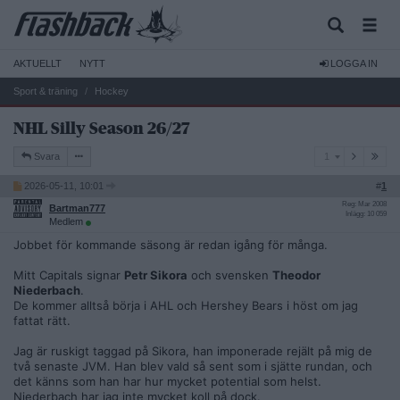
AKTUELLT
NYTT
LOGGA IN
Sport & träning
Hockey
NHL Silly Season 26/27
1
Svara
1
2026-05-11, 10:01
#
1
Reg: Mar 2008
Bartman777
Inlägg: 10 059
Medlem
Jobbet för kommande säsong är redan igång för många.
Mitt Capitals signar
Petr Sikora
och svensken
Theodor
Niederbach
.
De kommer alltså börja i AHL och Hershey Bears i höst om jag
fattat rätt.
Jag är ruskigt taggad på Sikora, han imponerade rejält på mig de
två senaste JVM. Han blev vald så sent som i sjätte rundan, och
det känns som han har hur mycket potential som helst.
Niederbach har jag inte mycket koll på dock.