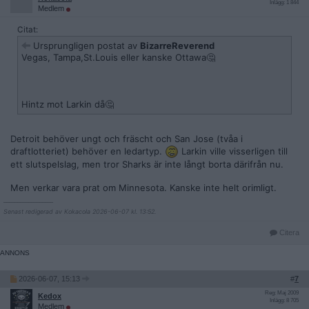
Inlägg: 1 844
Medlem
Citat:
Ursprungligen postat av
BizarreReverend
Vegas, Tampa,St.Louis eller kanske Ottawa🤔
Hintz mot Larkin då🤔
Detroit behöver ungt och fräscht och San Jose (tvåa i
draftlotteriet) behöver en ledartyp.
Larkin ville visserligen till
ett slutspelslag, men tror Sharks är inte långt borta därifrån nu.
Men verkar vara prat om Minnesota. Kanske inte helt orimligt.
__________________
Senast redigerad av Kokacola 2026-06-07 kl. 13:52.
Citera
2026-06-07, 15:13
#
7
Reg: Maj 2009
Kedox
Inlägg: 8 705
Medlem