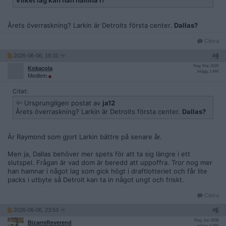
Vilket lag kan han hamna i?
Årets överraskning? Larkin är Detroits första center.
Dallas?
Citera
2026-06-06, 18:31
#
4
Reg: Mar 2020
Kokacola
Inlägg: 1 844
Medlem
Citat:
Ursprungligen postat av
ja12
Årets överraskning? Larkin är Detroits första center.
Dallas?
Är Raymond som gjort Larkin bättre på senare år.
Men ja, Dallas behöver mer spets för att ta sig längre i ett
slutspel. Frågan är vad dom är beredd att uppoffra. Tror nog mer
han hamnar i något lag som gick högt i draftlotteriet och får lite
packs i utbyte så Detroit kan ta in något ungt och friskt.
Citera
2026-06-06, 23:53
#
5
Reg: Jun 2008
BizarreReverend
Inlägg: 4 068