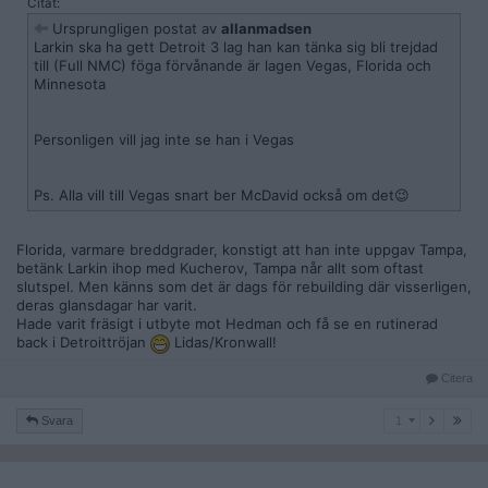
Citat:
Ursprungligen postat av
allanmadsen
Larkin ska ha gett Detroit 3 lag han kan tänka sig bli trejdad
till (Full NMC) föga förvånande är lagen Vegas, Florida och
Minnesota
Personligen vill jag inte se han i Vegas
Ps. Alla vill till Vegas snart ber McDavid också om det😉
Florida, varmare breddgrader, konstigt att han inte uppgav Tampa,
betänk Larkin ihop med Kucherov, Tampa når allt som oftast
slutspel. Men känns som det är dags för rebuilding där visserligen,
deras glansdagar har varit.
Hade varit fräsigt i utbyte mot Hedman och få se en rutinerad
back i Detroittröjan
Lidas/Kronwall!
Citera
1
Svara
1