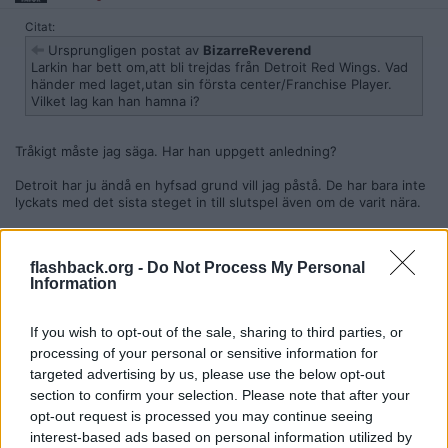
Citat:
Ursprungligen postat av
BizarreReverend
Larkin har bett om,att bli trejdas från Detroit Red Wings. Vad
händer med laget,utan sin första center/Franchise Player.
Vilket lag kan han hamna i?
Tråkigt måste jag säga. Har han uppgett anledning?
Detroit har ju ändå en hyfsad grund vill jag påstå. De har bara inte
lyckats med det sista steget in till slutspel även om de varit nära.
Ett förstapar bestående Seider-Edvinsson är bättre än vad de
flesta lag har och de är båda unga så kan bli riktigt jobbiga att
flashback.org -
Do Not Process My Personal
springa på i framtiden.
Information
Larkin är inte ens 30 dessutom så kan inte vara något om att han
är desperat på att jaga en cup NU. Vore ett jävligt hårt slag för
If you wish to opt-out of the sale, sharing to third parties, or
Detroit då han är väldigt viktig för dem.
processing of your personal or sensitive information for
Citera
targeted advertising by us, please use the below opt-out
section to confirm your selection. Please note that after your
2026-06-07, 15:22
#
8
opt-out request is processed you may continue seeing
Reg: Maj 2009
Kedox
Inlägg: 8 705
interest-based ads based on personal information utilized by
Medlem