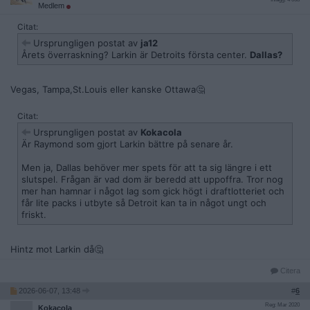
Medlem
Citat:
Ursprungligen postat av
ja12
Årets överraskning? Larkin är Detroits första center.
Dallas?
Vegas, Tampa,St.Louis eller kanske Ottawa🤔
Citat:
Ursprungligen postat av
Kokacola
Är Raymond som gjort Larkin bättre på senare år.
Men ja, Dallas behöver mer spets för att ta sig längre i ett
slutspel. Frågan är vad dom är beredd att uppoffra. Tror nog
mer han hamnar i något lag som gick högt i draftlotteriet och
får lite packs i utbyte så Detroit kan ta in något ungt och
friskt.
Hintz mot Larkin då🤔
Citera
2026-06-07, 13:48
#
6
Reg: Mar 2020
Kokacola