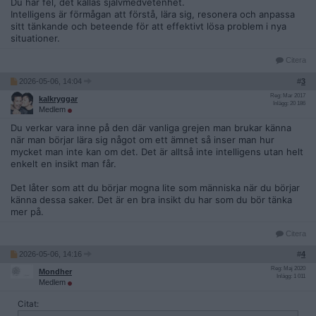
Du har fel, det kallas självmedvetenhet.
Intelligens är förmågan att förstå, lära sig, resonera och anpassa
sitt tänkande och beteende för att effektivt lösa problem i nya
situationer.
Citera
2026-05-06, 14:04
#
3
Reg: Mar 2017
kalkryggar
Inlägg: 20 186
Medlem
Du verkar vara inne på den där vanliga grejen man brukar känna
när man börjar lära sig något om ett ämnet så inser man hur
mycket man inte kan om det. Det är alltså inte intelligens utan helt
enkelt en insikt man får.
Det låter som att du börjar mogna lite som människa när du börjar
känna dessa saker. Det är en bra insikt du har som du bör tänka
mer på.
Citera
2026-05-06, 14:16
#
4
Reg: Maj 2020
Mondher
Inlägg: 1 011
Medlem
Citat: