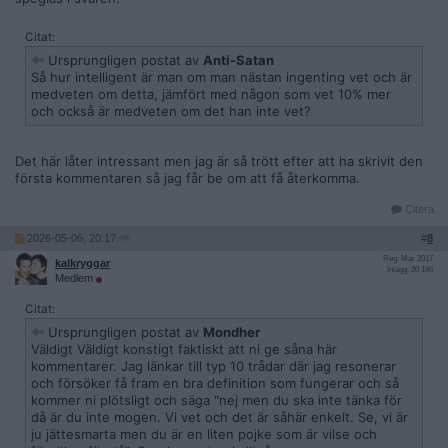
Citat:
Ursprungligen postat av
Anti-Satan
Så hur intelligent är man om man nästan ingenting vet och är
medveten om detta, jämfört med någon som vet 10% mer
och också är medveten om det han inte vet?
Det här låter intressant men jag är så trött efter att ha skrivit den
första kommentaren så jag får be om att få återkomma.
Citera
2026-05-06, 20:17
#
8
Reg: Mar 2017
kalkryggar
Inlägg: 20 186
Medlem
Citat:
Ursprungligen postat av
Mondher
Väldigt Väldigt konstigt faktiskt att ni ge såna här
kommentarer. Jag länkar till typ 10 trådar där jag resonerar
och försöker få fram en bra definition som fungerar och så
kommer ni plötsligt och säga "nej men du ska inte tänka för
då är du inte mogen. Vi vet och det är såhär enkelt. Se, vi är
ju jättesmarta men du är en liten pojke som är vilse och