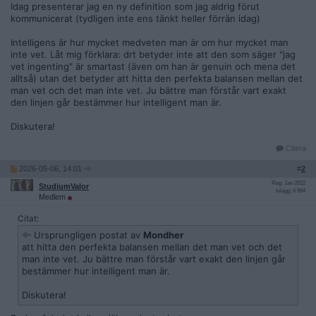
Idag presenterar jag en ny definition som jag aldrig förut
kommunicerat (tydligen inte ens tänkt heller förrän idag)
Intelligens är hur mycket medveten man är om hur mycket man
inte vet. Låt mig förklara: drt betyder inte att den som säger "jag
vet ingenting" är smartast (även om han är genuin och mena det
alltså) utan det betyder att hitta den perfekta balansen mellan det
man vet och det man inte vet. Ju bättre man förstår vart exakt
den linjen går bestämmer hur intelligent man är.
Diskutera!
Citera
2026-05-06, 14:01
#
2
Reg: Jan 2022
StudiumValor
Inlägg: 6 994
Medlem
Citat:
Ursprungligen postat av
Mondher
att hitta den perfekta balansen mellan det man vet och det
man inte vet. Ju bättre man förstår vart exakt den linjen går
bestämmer hur intelligent man är.
Diskutera!