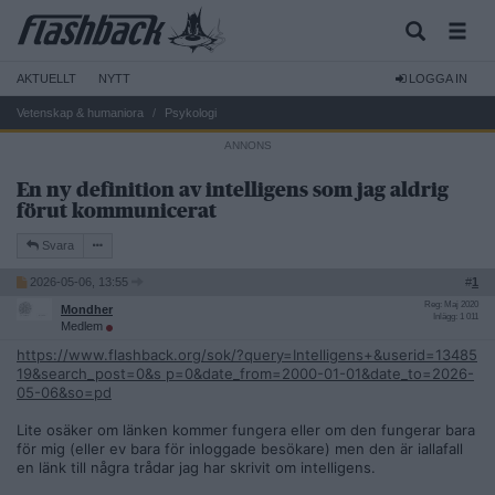
AKTUELLT
NYTT
LOGGA IN
Vetenskap & humaniora
Psykologi
En ny definition av intelligens som jag aldrig
förut kommunicerat
Svara
2026-05-06, 13:55
#
1
Reg: Maj 2020
Mondher
Inlägg: 1 011
Medlem
https://www.flashback.org/sok/?query=Intelligens+&userid=13485
19&search_post=0&s p=0&date_from=2000-01-01&date_to=2026-
05-06&so=pd
Lite osäker om länken kommer fungera eller om den fungerar bara
för mig (eller ev bara för inloggade besökare) men den är iallafall
en länk till några trådar jag har skrivit om intelligens.