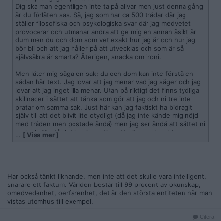
Dig ska man egentligen inte ta på allvar men just denna gång
är du förlåten sas. Så, jag som har ca 500 trådar där jag
ställer filosofiska och psykologiska svar där jag medvetet
provocerar och utmanar andra att ge mig en annan åsikt är
dum men du och dom som vet exakt hur jag är och hur jag
bör bli och att jag håller på att utvecklas och som är så
självsäkra är smarta? Återigen, snacka om ironi.
Men låter mig säga en sak; du och dom kan inte förstå en
sådan här text. Jag lovar att jag menar vad jag säger och jag
lovar att jag inget illa menar. Utan på riktigt det finns tydliga
skillnader i sättet att tänka som gör att jag och ni tre inte
pratar om samma sak. Just här kan jag faktiskt ha bidragit
själv till att det blivit lite otydligt (då jag inte kände mig nöjd
med tråden men postade ändå) men jag ser ändå att sättet ni
verkade förstå det har ingenting att göra med vad jag
…
[ Visa mer ]
försökte förmedla. Såna skillnader kan t.ex vara att du tror att
jag måste mena varje sak jag säger eller att tråden måste ha
skrivits samma stund den postades eller att jag nödvändigtvis
måste faktiskt tro på det jag säger eller har andra skäl etc.
Listan kan göras lång.
Har också tänkt liknande, men inte att det skulle vara intelligent,
snarare ett faktum. Världen består till 99 procent av okunskap,
Och ja, jag kanske tror att jag är lite smartare än andra men
omedvedenhet, oerfarenhet, det är den största entiteten när man
det är för att det är tydligt att jag pratar om en layer som jag
vistas utomhus till exempel.
sällan ser speglas i svaren.
Citera