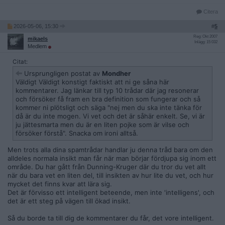
Citera
2026-05-06, 15:30
#
5
Reg: Okt 2007
mikaels
Inlägg: 15 032
Medlem
Citat:
Ursprungligen postat av
Mondher
Väldigt Väldigt konstigt faktiskt att ni ge såna här
kommentarer. Jag länkar till typ 10 trådar där jag resonerar
och försöker få fram en bra definition som fungerar och så
kommer ni plötsligt och säga "nej men du ska inte tänka för
då är du inte mogen. Vi vet och det är såhär enkelt. Se, vi är
ju jättesmarta men du är en liten pojke som är vilse och
försöker förstå". Snacka om ironi alltså.
Men trots alla dina spamtrådar handlar ju denna tråd bara om den
alldeles normala insikt man får när man börjar fördjupa sig inom ett
område. Du har gått från Dunning-Kruger där du tror du vet allt
när du bara vet en liten del, till insikten av hur lite du vet, och hur
mycket det finns kvar att lära sig.
Det är förvisso ett intelligent beteende, men inte 'intelligens', och
det är ett steg på vägen till ökad insikt.
Så du borde ta till dig de kommentarer du får, det vore intelligent.