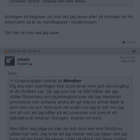
försöker förstå". Snacka om ironi alltså.
Antingen så begriper du inte det jag skrev eller så citerade du fel.
Alternativt så är du handikappad i begåvningen.
Det där va inte vad jag sade.
Citera
2026-05-06, 20:18
#
9
Reg: Okt 2007
mikaels
Inlägg: 15 032
Medlem
Citat:
Ursprungligen postat av
Mondher
Dig ska man egentligen inte ta på allvar men just denna gång
är du förlåten sas. Så, jag som har ca 500 trådar där jag
ställer filosofiska och psykologiska svar där jag medvetet
provocerar och utmanar andra att ge mig en annan åsikt är
dum men du och dom som vet exakt hur jag är och hur jag
bör bli och att jag håller på att utvecklas och som är så
självsäkra är smarta? Återigen, snacka om ironi.
Men låter mig säga en sak; du och dom kan inte förstå en
sådan här text. Jag lovar att jag menar vad jag säger och jag
lovar att jag inget illa menar. Utan på riktigt det finns tydliga