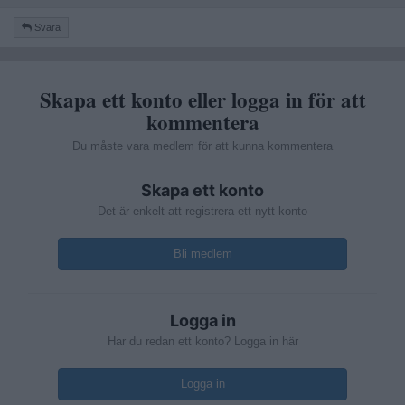
Svara
Det här låter intressant men jag är så trött efter att ha skrivit
den första kommentaren så jag får be om att få återkomma.
Skapa ett konto eller logga in för att
kommentera
Du måste vara medlem för att kunna kommentera
Skapa ett konto
Det är enkelt att registrera ett nytt konto
Bli medlem
Logga in
Har du redan ett konto? Logga in här
Logga in