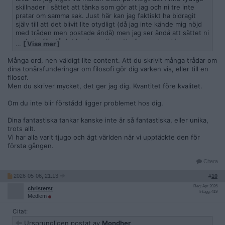
skillnader i sättet att tänka som gör att jag och ni tre inte
pratar om samma sak. Just här kan jag faktiskt ha bidragit
själv till att det blivit lite otydligt (då jag inte kände mig nöjd
med tråden men postade ändå) men jag ser ändå att sättet ni
verkade förstå det har ingenting att göra med vad jag
…
[ Visa mer ]
försökte förmedla. Såna skillnader kan t.ex vara att du tror att
jag måste mena varje sak jag säger eller att tråden måste ha
Många ord, nen väldigt lite content. Att du skrivit många trådar om
skrivits samma stund den postades eller att jag nödvändigtvis
dina tonårsfunderingar om filosofi gör dig varken vis, eller till en
måste faktiskt tro på det jag säger eller har andra skäl etc.
filosof.
Listan kan göras lång.
Men du skriver mycket, det ger jag dig. Kvantitet före kvalitet.
Och ja, jag kanske tror att jag är lite smartare än andra men
Om du inte blir förstådd ligger problemet hos dig.
det är för att det är tydligt att jag pratar om en layer som jag
sällan ser speglas i svaren.
Dina fantastiska tankar kanske inte är så fantastiska, eller unika,
trots allt.
Vi har alla varit tjugo och ägt världen när vi upptäckte den för
första gången.
Det här låter intressant men jag är så trött efter att ha skrivit
den första kommentaren så jag får be om att få återkomma.
Citera
2026-05-06, 21:13
#
10
Reg: Apr 2026
christerst
Inlägg: 419
Medlem
Citat:
Ursprungligen postat av
Mondher