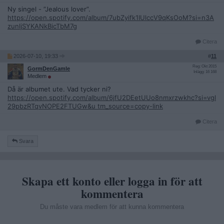
Ny singel - ”Jealous lover”.
https://open.spotify.com/album/7ubZyifk1IUlccV9qKsOoM?si=n3A
zunljSYKANkBicTbM7g
Citera
2026-07-10, 19:33
#
11
Reg: Okt 2015
GormDenGamle
Inlägg: 16 168
Medlem
Då är albumet ute. Vad tycker ni?
https://open.spotify.com/album/6jfU2DEetUUo8nmxrzwkhc?si=vgl
29pbzRTqvNOPE2FTUGw&u tm_source=copy-link
Citera
Svara
Skapa ett konto eller logga in för att
kommentera
Du måste vara medlem för att kunna kommentera