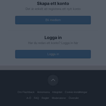
Skapa ett konto
Det är enkelt att registrera ett nytt konto
Bli medlem
Logga in
Har du redan ett konto? Logga in här
Logga in
Om Flashback
Annonsera
Integritet
Cookie-inställningar
A-Ö
FAQ
Regler
Moderatorer
Översikt