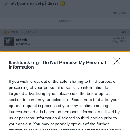
Blir att lyssna en del på dessa
Citera
2026-05-06, 11:15
#
6
Reg: Okt 2007
mikaels
Inlägg: 15 032
Medlem
Citat:
Ursprungligen postat av
kyrkstocken
flashback.org -
Do Not Process My Personal
Lyssnade på singeln igår. Inte deras starkaste låt.
Information
Reflekterade över ljudbilden. Lät som en ekokammare. Men
de har alltid haft konstiga inslag i ljudet.
If you wish to opt-out of the sale, sharing to third parties, or
processing of your personal or sensitive information for
Reflekterade över att de nu bara är tre.
targeted advertising by us, please use the below opt-out
De är två originalmedlemmar. Ronnie kom ju med efter att Mick
section to confirm your selection. Please note that after your
Taylor lämnat.
opt-out request is processed you may continue seeing
Darryl Jones har dock spelat bas med dem minst lika länge som
interest-based ads based on personal information utilized by
Wyman gjorde.
us or personal information disclosed to third parties prior to
Steve Jordan spelade lade trummor med Keith innan han hoppade
in i Stones på förra skivan och turnén.
your opt-out. You may separately opt-out of the further