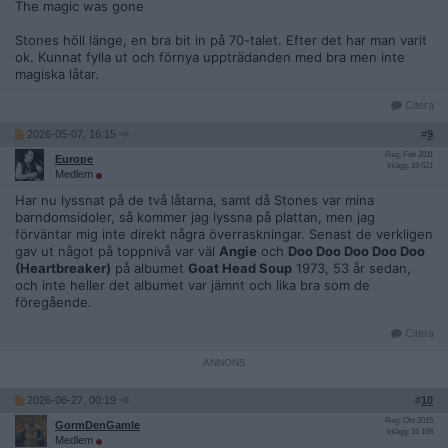
The magic was gone
Stones höll länge, en bra bit in på 70-talet. Efter det har man varit
ok. Kunnat fylla ut och förnya uppträdanden med bra men inte
magiska låtar.
Citera
2026-05-07, 16:15
#
9
Reg: Feb 2011
Europe
Inlägg: 19 621
Medlem
Har nu lyssnat på de två låtarna, samt då Stones var mina
barndomsidoler, så kommer jag lyssna på plattan, men jag
förväntar mig inte direkt några överraskningar. Senast de verkligen
gav ut något på toppnivå var väl
Angie
och
Doo Doo Doo Doo Doo
(Heartbreaker)
på albumet
Goat Head Soup
1973, 53 år sedan,
och inte heller det albumet var jämnt och lika bra som de
föregående.
Citera
2026-06-27, 00:19
#
10
Reg: Okt 2015
GormDenGamle
Inlägg: 16 168
Medlem