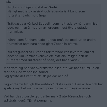
Citat:
Ursprungligen postat av
Gorbi
Härligt med ett klassiskt och legendariskt band som
fortsätter trots motgångar.
Tråkigast var väl Led Zeppelin som helt lade av när trummisen
dog, och han är nog en av jordens mest överskattade
trummisar.
Känns som Bonham hade kunnat ersättas med tusen andra
trummisar som bara hade gjort Zeppelin bättre.
Kul att gubbarna i Stones fortfarande kan leverera, om ett
decennium kommer kanske ett nytt album igen och de
turnerar med rullatorer på scen, det hade varit kul.
Men vare sig han var överskattad eller inte var hans trumljud en
stor del i led zeppelins sound.
Jag tyckte det var fint att skiljas där och då.
Jag köpte "In trough the outdoor". Sista skivan. Den är bra och har
spelats mycket men de var i princip över som nyskapande.
Vad har deep purple gjort efter mark 2 återförenades (och
splittrats igen). Tjänat pengar ja.