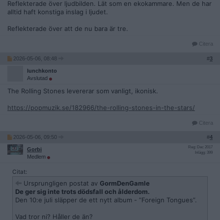
Reflekterade över ljudbilden. Lät som en ekokammare. Men de har
alltid haft konstiga inslag i ljudet.
Reflekterade över att de nu bara är tre.
Citera
2026-05-06, 08:48
#
3
lunchkonto
Avslutad
The Rolling Stones levererar som vanligt, ikonisk.
https://popmuzik.se/182966/the-rolling-stones-in-the-stars/
Citera
2026-05-06, 09:50
#
4
Reg: Dec 2017
Gorbi
Inlägg: 399
Medlem
Citat:
Ursprungligen postat av
GormDenGamle
De ger sig inte trots dödsfall och ålderdom.
Den 10:e juli släpper de ett nytt album - ”Foreign Tongues”.
Vad tror ni? Håller de än?