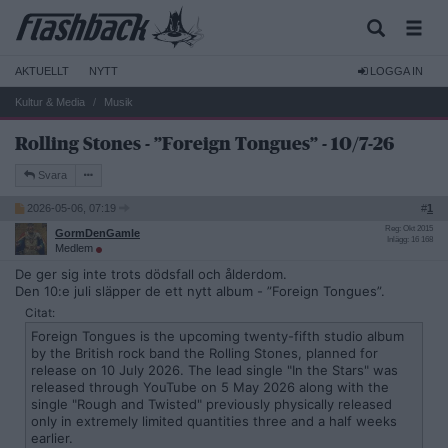
AKTUELLT
NYTT
LOGGA IN
Kultur & Media
Musik
Rolling Stones - ”Foreign Tongues” - 10/7-26
Svara
2026-05-06, 07:19
#
1
Reg: Okt 2015
GormDenGamle
Inlägg: 16 168
Medlem
De ger sig inte trots dödsfall och ålderdom.
Den 10:e juli släpper de ett nytt album - ”Foreign Tongues”.
Citat:
Foreign Tongues is the upcoming twenty-fifth studio album
by the British rock band the Rolling Stones, planned for
release on 10 July 2026. The lead single "In the Stars" was
released through YouTube on 5 May 2026 along with the
single "Rough and Twisted" previously physically released
only in extremely limited quantities three and a half weeks
earlier.