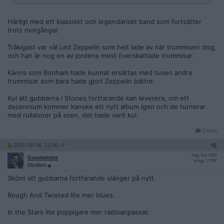
Härligt med ett klassiskt och legendariskt band som fortsätter
trots motgångar.
Tråkigast var väl Led Zeppelin som helt lade av när trummisen dog,
och han är nog en av jordens mest överskattade trummisar.
Känns som Bonham hade kunnat ersättas med tusen andra
trummisar som bara hade gjort Zeppelin bättre.
Kul att gubbarna i Stones fortfarande kan leverera, om ett
decennium kommer kanske ett nytt album igen och de turnerar
med rullatorer på scen, det hade varit kul.
Citera
2026-05-06, 11:00
#
5
Reg: Mar 2009
Geomeister
Inlägg: 17 562
Medlem
Skönt att gubbarna fortfarande slänger på nytt.
Rough And Twisted lite mer blues.
In the Stars lite poppigare mer radioanpassat.