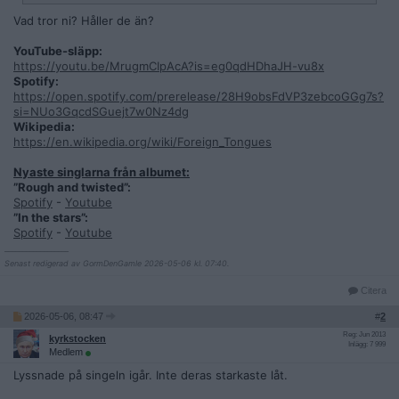
Vad tror ni? Håller de än?
YouTube-släpp:
https://youtu.be/MrugmCIpAcA?is=eg0qdHDhaJH-vu8x
Spotify:
https://open.spotify.com/prerelease/28H9obsFdVP3zebcoGGg7s?
si=NUo3GqcdSGuejt7w0Nz4dg
Wikipedia:
https://en.wikipedia.org/wiki/Foreign_Tongues
Nyaste singlarna från albumet:
”Rough and twisted”:
Spotify
-
Youtube
”In the stars”:
Spotify
-
Youtube
__________________
Senast redigerad av GormDenGamle 2026-05-06 kl. 07:40.
Citera
2026-05-06, 08:47
#
2
Reg: Jun 2013
kyrkstocken
Inlägg: 7 999
Medlem
Lyssnade på singeln igår. Inte deras starkaste låt.