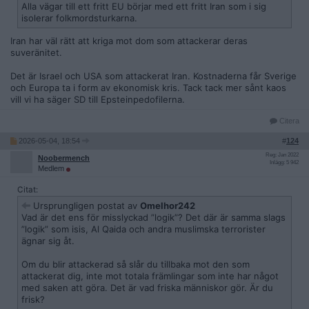
Alla vägar till ett fritt EU börjar med ett fritt Iran som i sig
isolerar folkmordsturkarna.
Iran har väl rätt att kriga mot dom som attackerar deras
suveränitet.
Det är Israel och USA som attackerat Iran. Kostnaderna får Sverige
och Europa ta i form av ekonomisk kris. Tack tack mer sånt kaos
vill vi ha säger SD till Epsteinpedofilerna.
Citera
2026-05-04, 18:54
#
124
Reg: Jan 2022
Noobermench
Inlägg: 5 942
Medlem
Citat:
Ursprungligen postat av
Omelhor242
Vad är det ens för misslyckad ”logik”? Det där är samma slags
”logik” som isis, Al Qaida och andra muslimska terrorister
ägnar sig åt.
Om du blir attackerad så slår du tillbaka mot den som
attackerat dig, inte mot totala främlingar som inte har något
med saken att göra. Det är vad friska människor gör. Är du
frisk?