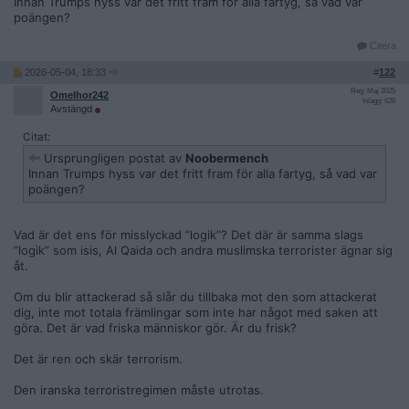
Innan Trumps hyss var det fritt fram för alla fartyg, så vad var
poängen?
Citera
2026-05-04, 18:33
#
122
Reg: Maj 2025
Omelhor242
Inlägg: 626
Avstängd
Citat:
Ursprungligen postat av
Noobermench
Innan Trumps hyss var det fritt fram för alla fartyg, så vad var
poängen?
Vad är det ens för misslyckad ”logik”? Det där är samma slags
”logik” som isis, Al Qaida och andra muslimska terrorister ägnar sig
åt.
Om du blir attackerad så slår du tillbaka mot den som attackerat
dig, inte mot totala främlingar som inte har något med saken att
göra. Det är vad friska människor gör. Är du frisk?
Det är ren och skär terrorism.
Den iranska terroristregimen måste utrotas.