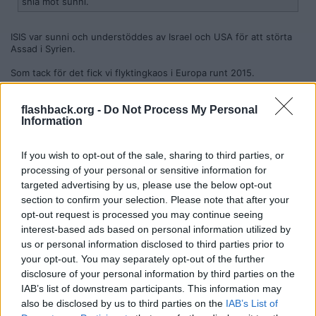
shia mot sunni.
ISIS var sunni och understöddes av Israel och USA för att störta
Assad i Syrien.
Som tack för det fick vi flyktingkaos i Europa runt 2015.
Jag förstår verkligen inte hur man kan stå på Israels sida med den
track record som deras politik och handlingar har för Sverige.
flashback.org -
Do Not Process My Personal
Information
Citera
If you wish to opt-out of the sale, sharing to third parties, or
processing of your personal or sensitive information for
2026-05-04, 19:10
#
126
targeted advertising by us, please use the below opt-out
Reg: Aug 2019
Rufilus
section to confirm your selection. Please note that after your
Inlägg: 281
Medlem
opt-out request is processed you may continue seeing
Citat:
interest-based ads based on personal information utilized by
us or personal information disclosed to third parties prior to
Ursprungligen postat av
kyrkstocken
Finns det fortfarande någon som inte fattat att SD är köpt av
your opt-out. You may separately opt-out of the further
Israel?
disclosure of your personal information by third parties on the
IAB’s list of downstream participants. This information may
Obegripligt eftersom vi har sett det så länge vad är det som pågår.
Och SD har inte ens hållit det hemligt på något vis.
also be disclosed by us to third parties on the
IAB’s List of
https://youtu.be/m8K8eQyEFEI