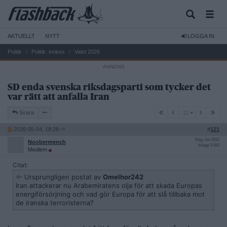
AKTUELLT
NYTT
LOGGA IN
Politik
Politik: inrikes
Valet 2026
SD enda svenska riksdagsparti som tycker det
var rätt att anfalla Iran
11
Svara
11
2026-05-04, 18:28
#
121
Reg: Jan 2022
Noobermench
Inlägg: 5 942
Medlem
Citat:
Ursprungligen postat av
Omelhor242
Iran attackerar nu Arabemiratens olja för att skada Europas
energiförsörjning och vad gör Europa för att slå tillbaka mot
de iranska terroristerna?