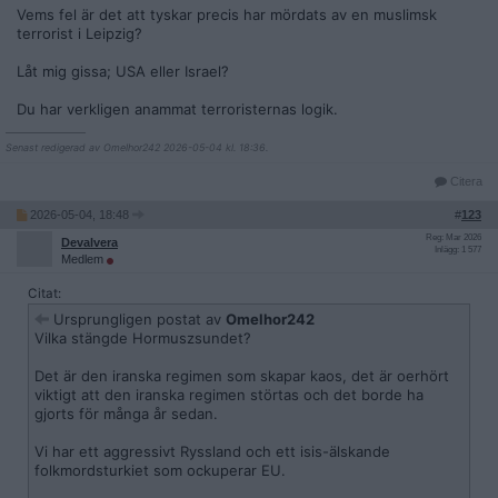
Vems fel är det att tyskar precis har mördats av en muslimsk
terrorist i Leipzig?
Låt mig gissa; USA eller Israel?
Du har verkligen anammat terroristernas logik.
__________________
Senast redigerad av Omelhor242 2026-05-04 kl. 18:36.
Citera
2026-05-04, 18:48
#
123
Reg: Mar 2026
Devalvera
Inlägg: 1 577
Medlem
Citat:
Ursprungligen postat av
Omelhor242
Vilka stängde Hormuszsundet?
Det är den iranska regimen som skapar kaos, det är oerhört
viktigt att den iranska regimen störtas och det borde ha
gjorts för många år sedan.
Vi har ett aggressivt Ryssland och ett isis-älskande
folkmordsturkiet som ockuperar EU.