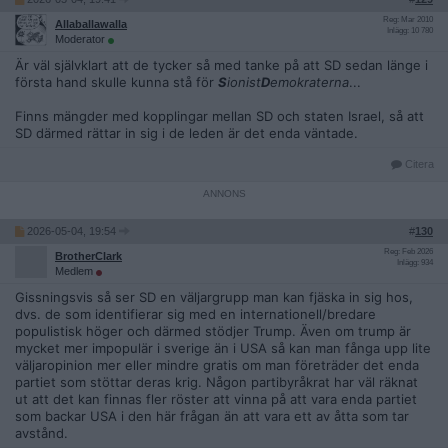
Reg: Mar 2010
Allaballawalla
Inlägg: 10 780
Moderator
Är väl självklart att de tycker så med tanke på att SD sedan länge i
första hand skulle kunna stå för
S
ionist
D
emokraterna
...
Finns mängder med kopplingar mellan SD och staten Israel, så att
SD därmed rättar in sig i de leden är det enda väntade.
Citera
2026-05-04, 19:54
#
130
Reg: Feb 2026
BrotherClark
Inlägg: 934
Medlem
Gissningsvis så ser SD en väljargrupp man kan fjäska in sig hos,
dvs. de som identifierar sig med en internationell/bredare
populistisk höger och därmed stödjer Trump. Även om trump är
mycket mer impopulär i sverige än i USA så kan man fånga upp lite
väljaropinion mer eller mindre gratis om man företräder det enda
partiet som stöttar deras krig. Någon partibyråkrat har väl räknat
ut att det kan finnas fler röster att vinna på att vara enda partiet
som backar USA i den här frågan än att vara ett av åtta som tar
avstånd.