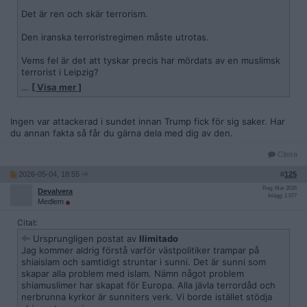
Det är ren och skär terrorism.
Den iranska terroristregimen måste utrotas.
Vems fel är det att tyskar precis har mördats av en muslimsk
terrorist i Leipzig?
…
[ Visa mer ]
Låt mig gissa; USA eller Israel?
Du har verkligen anammat terroristernas logik.
Ingen var attackerad i sundet innan Trump fick för sig saker. Har
du annan fakta så får du gärna dela med dig av den.
Citera
2026-05-04, 18:55
#
125
Reg: Mar 2026
Devalvera
Inlägg: 1 577
Medlem
Citat:
Ursprungligen postat av
Ilimitado
Jag kommer aldrig förstå varför västpolitiker trampar på
shiaislam och samtidigt struntar i sunni. Det är sunni som
skapar alla problem med islam. Nämn något problem
shiamuslimer har skapat för Europa. Alla jävla terrordåd och
nerbrunna kyrkor är sunniters verk. Vi borde istället stödja