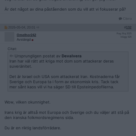
Är det något av dina påståenden som du vill att vi fokuserar på?
Citera
2026-05-04, 20:01
#
132
Reg: Maj 2025
Omelhor242
Inlägg: 626
Avstängd
Citat:
Ursprungligen postat av
Devalvera
Iran har väl rätt att kriga mot dom som attackerar deras
suveränitet.
Det är Israel och USA som attackerat Iran. Kostnaderna får
Sverige och Europa ta i form av ekonomisk kris. Tack tack
mer sånt kaos vill vi ha säger SD till Epsteinpedofilerna.
Wow, vilken okunnighet.
Irans krig är alltså mot Europa och Sverige och du väljer att stå på
den iranska folkmordsregimens sida.
Du är en riktig landsförrädare.