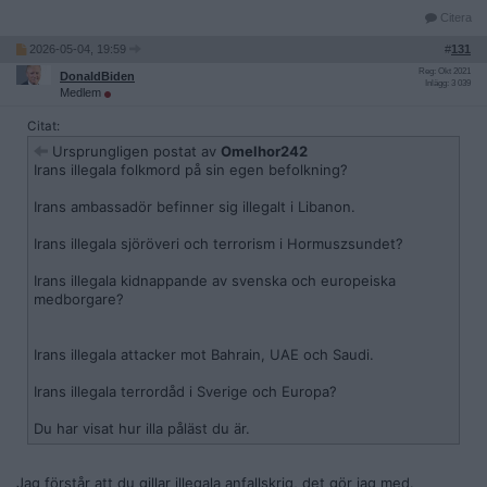
Citera
2026-05-04, 19:59
#
131
Reg: Okt 2021
DonaldBiden
Inlägg: 3 039
Medlem
Citat:
Ursprungligen postat av
Omelhor242
Irans illegala folkmord på sin egen befolkning?
Irans ambassadör befinner sig illegalt i Libanon.
Irans illegala sjöröveri och terrorism i Hormuszsundet?
Irans illegala kidnappande av svenska och europeiska
medborgare?
Irans illegala attacker mot Bahrain, UAE och Saudi.
Irans illegala terrordåd i Sverige och Europa?
Du har visat hur illa påläst du är.
Jag förstår att du gillar illegala anfallskrig, det gör jag med.