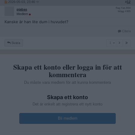
2026-05-03, 23:46
#
12
Reg: Feb 2004
pjabas
Inlägg: 4 805
Medlem
Kanske är han lite dum i huvudet?
Citera
1
Svara
1
Skapa ett konto eller logga in för att
kommentera
Du måste vara medlem för att kunna kommentera
Skapa ett konto
Det är enkelt att registrera ett nytt konto
Bli medlem