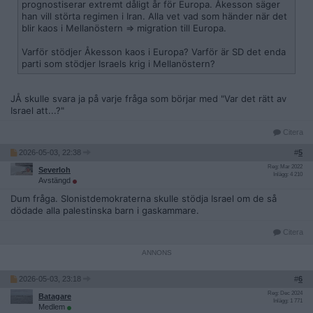
prognostiserar extremt dåligt år för Europa. Åkesson säger
han vill störta regimen i Iran. Alla vet vad som händer när det
blir kaos i Mellanöstern => migration till Europa.
Varför stödjer Åkesson kaos i Europa? Varför är SD det enda
parti som stödjer Israels krig i Mellanöstern?
JÅ skulle svara ja på varje fråga som börjar med "Var det rätt av
Israel att...?"
Citera
2026-05-03, 22:38
#
5
Reg: Mar 2022
Severloh
Inlägg: 4 210
Avstängd
Dum fråga. SIonistdemokraterna skulle stödja Israel om de så
dödade alla palestinska barn i gaskammare.
Citera
2026-05-03, 23:18
#
6
Reg: Dec 2024
Batagare
Inlägg: 1 771
Medlem