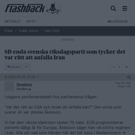
AKTUELLT
NYTT
LOGGA IN
Politik
Politik: inrikes
Valet 2026
SD enda svenska riksdagsparti som tycker det
var rätt att anfalla Iran
1
Svara
1
2026-05-03, 22:08
#
1
Reg: Mar 2026
Devalvera
Inlägg: 1 566
Medlem
I dagens partiledardebatt fick partiledarna frågan:
”Var det rätt av USA och Israel att anfalla Iran?” Den enda som
svarar JA var Jimmie Åkesson.
Vi har den värsta oljekrisen sedan 70-talet. ECB prognostiserar
extremt dåligt år för Europa. Åkesson säger han vill störta regimen
i Iran. Alla vet vad som händer när det blir kaos i Mellanöstern =>