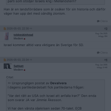
parti som stödjer Israels krig i Mellanöstern?
Han är en landsförrädare som är osäker för sin historia och därför
väger han upp det med oändlig zionism.
Citera
2026-05-03, 22:30
#
3
Reg: Okt 2025
tobbeskinhead
Inlägg: 994
Medlem
Israel kommer alltid vara viktigare än Sverige för SD.
Citera
2026-05-03, 22:34
#
4
Reg: Jan 2006
Saltkatt
Inlägg: 8 446
Medlem
Citat:
Ursprungligen postat av
Devalvera
I dagens partiledardebatt fick partiledarna frågan:
”Var det rätt av USA och Israel att anfalla Iran?” Den enda
som svarar JA var Jimmie Åkesson.
Vi har den värsta oljekrisen sedan 70-talet. ECB