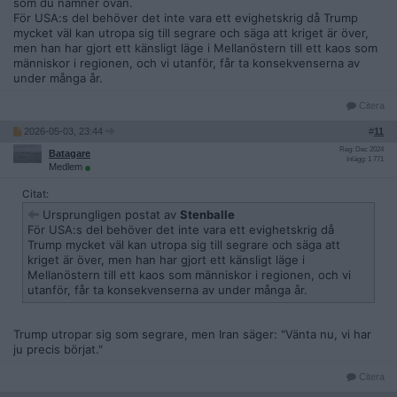
som du nämner ovan.
För USA:s del behöver det inte vara ett evighetskrig då Trump
mycket väl kan utropa sig till segrare och säga att kriget är över,
men han har gjort ett känsligt läge i Mellanöstern till ett kaos som
människor i regionen, och vi utanför, får ta konsekvenserna av
under många år.
Citera
2026-05-03, 23:44
#
11
Reg: Dec 2024
Batagare
Inlägg: 1 771
Medlem
Citat:
Ursprungligen postat av
Stenballe
För USA:s del behöver det inte vara ett evighetskrig då
Trump mycket väl kan utropa sig till segrare och säga att
kriget är över, men han har gjort ett känsligt läge i
Mellanöstern till ett kaos som människor i regionen, och vi
utanför, får ta konsekvenserna av under många år.
Trump utropar sig som segrare, men Iran säger: "Vänta nu, vi har
ju precis börjat."
Citera