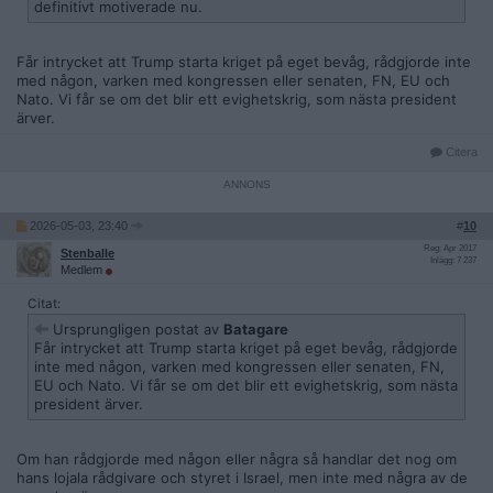
definitivt motiverade nu.
Får intrycket att Trump starta kriget på eget bevåg, rådgjorde inte
med någon, varken med kongressen eller senaten, FN, EU och
Nato. Vi får se om det blir ett evighetskrig, som nästa president
ärver.
Citera
2026-05-03, 23:40
#
10
Reg: Apr 2017
Stenballe
Inlägg: 7 237
Medlem
Citat:
Ursprungligen postat av
Batagare
Får intrycket att Trump starta kriget på eget bevåg, rådgjorde
inte med någon, varken med kongressen eller senaten, FN,
EU och Nato. Vi får se om det blir ett evighetskrig, som nästa
president ärver.
Om han rådgjorde med någon eller några så handlar det nog om
hans lojala rådgivare och styret i Israel, men inte med några av de