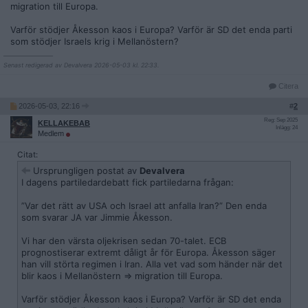
migration till Europa.
Varför stödjer Åkesson kaos i Europa? Varför är SD det enda parti
som stödjer Israels krig i Mellanöstern?
__________________
Senast redigerad av Devalvera 2026-05-03 kl. 22:33.
Citera
2026-05-03, 22:16
#
2
Reg: Sep 2025
KELLAKEBAB
Inlägg: 24
Medlem
Citat:
Ursprungligen postat av
Devalvera
I dagens partiledardebatt fick partiledarna frågan:
”Var det rätt av USA och Israel att anfalla Iran?” Den enda
som svarar JA var Jimmie Åkesson.
Vi har den värsta oljekrisen sedan 70-talet. ECB
prognostiserar extremt dåligt år för Europa. Åkesson säger
han vill störta regimen i Iran. Alla vet vad som händer när det
blir kaos i Mellanöstern => migration till Europa.
Varför stödjer Åkesson kaos i Europa? Varför är SD det enda