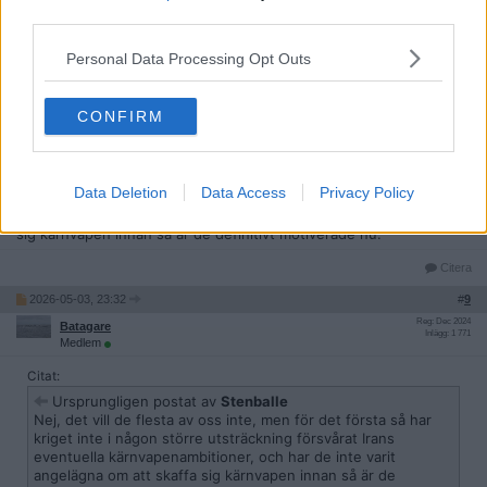
Reg: Apr 2017
Stenballe
third parties.
Inlägg: 7 237
Medlem
Personal Data Processing Opt Outs
Citat:
Ursprungligen postat av
Batagare
Å andra sidan, vill vi att ett land som stöder terrorism skaffar
CONFIRM
sig kärnvapen ?
Nej, det vill de flesta av oss inte, men för det första så har kriget
Data Deletion
Data Access
Privacy Policy
inte i någon större utsträckning försvårat Irans eventuella
kärnvapenambitioner, och har de inte varit angelägna om att skaffa
sig kärnvapen innan så är de definitivt motiverade nu.
Citera
2026-05-03, 23:32
#
9
Reg: Dec 2024
Batagare
Inlägg: 1 771
Medlem
Citat:
Ursprungligen postat av
Stenballe
Nej, det vill de flesta av oss inte, men för det första så har
kriget inte i någon större utsträckning försvårat Irans
eventuella kärnvapenambitioner, och har de inte varit
angelägna om att skaffa sig kärnvapen innan så är de