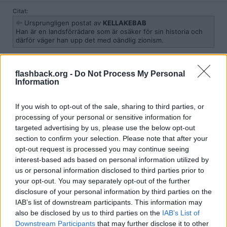
Citat:
Ursprungligen postat av
KELLAKEBAB
Han är en landsförrädare som är osäker för sin historia och
därför väger han upp det med oändlig zionism.
Å andra sidan, vill vi att ett land som stöder terrorism skaffar sig
flashback.org -
Do Not Process My Personal
kärnvapen ?
Information
Citera
2026-05-03, 23:22
#
7
If you wish to opt-out of the sale, sharing to third parties, or
Reg: Jan 2026
processing of your personal or sensitive information for
Apfyllan
Inlägg: 57
Medlem
targeted advertising by us, please use the below opt-out
Det han inte verkar fatta (och inte Busch heller) är att ett väpnat
section to confirm your selection. Please note that after your
anfall mot regimen i Iran
minskar
snarare än
ökar
sannolikheten för
opt-out request is processed you may continue seeing
regimskifte. Dumt i huvet av Islamistmotståndare att stödja en
interest-based ads based on personal information utilized by
attack som förstärker regimens ställning i landet som
us or personal information disclosed to third parties prior to
landsbeskyddare mot USA, och motverkar någon slags
påverkanskampanj från USAs håll till att stärka de demokratiska
your opt-out. You may separately opt-out of the further
rörelserna i landet.
disclosure of your personal information by third parties on the
IAB’s list of downstream participants. This information may
Citera
also be disclosed by us to third parties on the
IAB’s List of
2026-05-03, 23:26
#
8
Downstream Participants
that may further disclose it to other