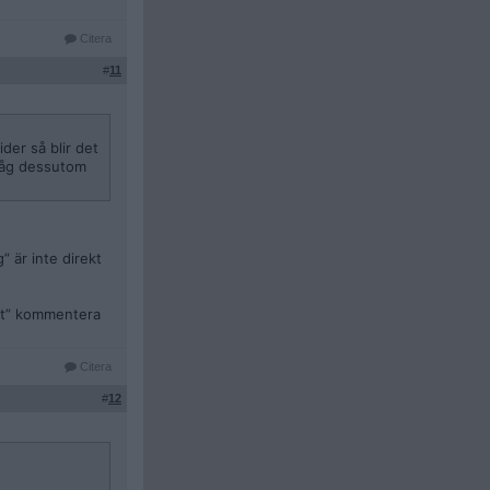
Citera
#
11
der så blir det
 såg dessutom
” är inte direkt
art” kommentera
Citera
#
12