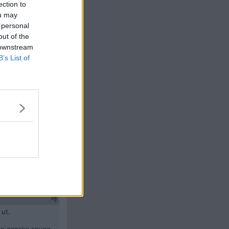
ection to
ou may
 personal
out of the
 downstream
B’s List of
Citera
#
7
tt deras
alog av citat för
Citera
#
8
 ut.