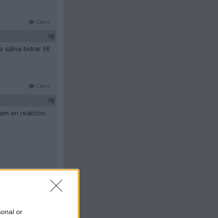
Citera
#
4
jälva bidrar till
Citera
#
5
ram en reaktion.
Citera
#
6
sonal or