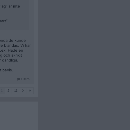
lag” är inte
nart”
t enda de kunde
e blandas. Vi har
t.ex. Hade en
g och skrikit
r oändliga.
a bevis.
Citera
1
2
11