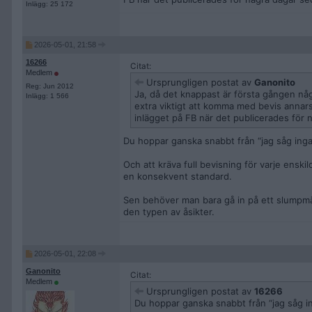
Inlägg: 25 172
2026-05-01, 21:58
16266
Citat:
Medlem
Ursprungligen postat av
Ganonito
Reg: Jun 2012
Ja, då det knappast är första gången någon
Inlägg: 1 566
extra viktigt att komma med bevis annars
inlägget på FB när det publicerades för 
Du hoppar ganska snabbt från “jag såg inga k
Och att kräva full bevisning för varje enski
en konsekvent standard.
Sen behöver man bara gå in på ett slumpmä
den typen av åsikter.
2026-05-01, 22:08
Ganonito
Citat:
Medlem
Ursprungligen postat av
16266
Du hoppar ganska snabbt från “jag såg ing