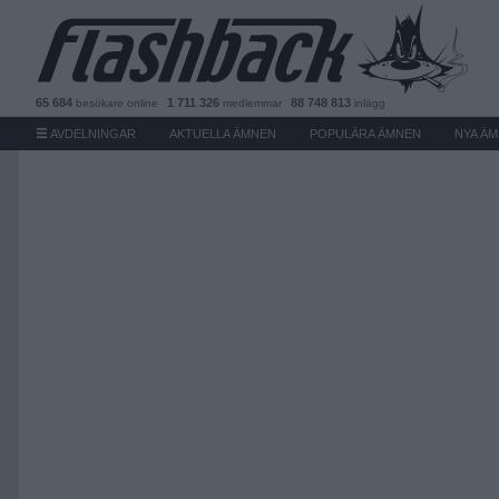
65 684
1 711 326
88 748 813
besökare
online
medlemmar
inlägg
AVDELNINGAR
AKTUELLA ÄMNEN
POPULÄRA ÄMNEN
NYA Ä