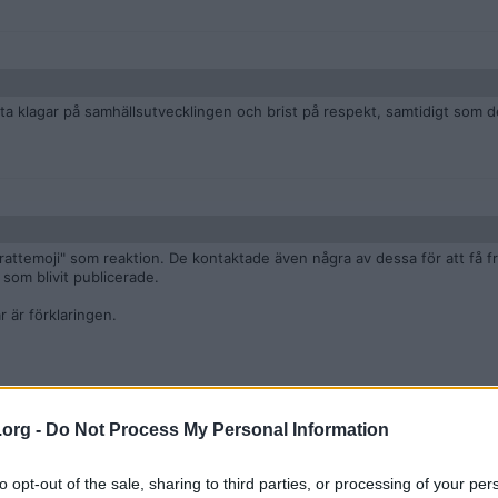
a klagar på samhällsutvecklingen och brist på respekt, samtidigt som de s
skrattemoji" som reaktion. De kontaktade även några av dessa för att få f
som blivit publicerade.
r är förklaringen.
.org -
Do Not Process My Personal Information
ndra invandrare.
to opt-out of the sale, sharing to third parties, or processing of your per