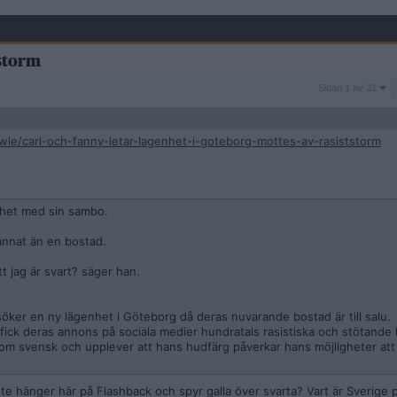
tstorm
Sidan
Sidan 1 av 31
1
av
31
wle/carl-och-fanny-letar-lagenhet-i-goteborg-mottes-av-rasiststorm
nhet med sin sambo.
annat än en bostad.
tt jag är svart? säger han.
er en ny lägenhet i Göteborg då deras nuvarande bostad är till salu.
 fick deras annons på sociala medier hundratals rasistiska och stötand
t som svensk och upplever att hans hudfärg påverkar hans möjligheter att
inte hänger här på Flashback och spyr galla över svarta? Vart är Sverige 