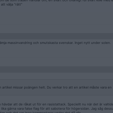
 om de som tråden handlar om, en svart och ovanligt ful svart kille med
att välja "rätt"
rämja massinvandring och smutskasta svenskar. Inget nytt under solen.
n artikel missar poängen helt. Du verkar tro att en artikel måste vara en 
ävdar att de råkat ut för en rasistattack. Speciellt nu när det är valtide
lika gärna vara false flag för att sabotera för högersidan. Jag såg dess
dan och det var inga kommentarer under det då alls.