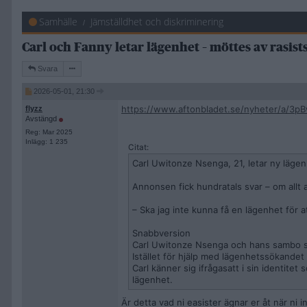
Samhälle
Jämställdhet och diskriminering
Carl och Fanny letar lägenhet – möttes av rasis
Svara
2026-05-01, 21:30
https://www.aftonbladet.se/nyheter/a/3pB
flyzz
Avstängd
Reg: Mar 2025
Inlägg: 1 235
Citat:
Carl Uwitonze Nsenga, 21, letar ny läge
Annonsen fick hundratals svar – om allt 
– Ska jag inte kunna få en lägenhet för a
Snabbversion
Carl Uwitonze Nsenga och hans sambo sök
Istället för hjälp med lägenhetssökandet
Carl känner sig ifrågasatt i sin identite
lägenhet.
Är detta vad ni easister ägnar er åt när ni 