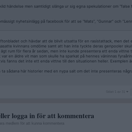
skild händelse men samtidigt slänga ur sig egna spekulationer om “false f
mässigt nyhetsinlägg på facebook för att se ”Mats”, ”Gunnar” och ”Len
 Aftonbladet och hävdar att de blivit utsatta för en rasistattack, men de
ågasatte kvinnans omdöme samt att han inte tyckte deras genpooler skull
a ägt rum för flera år sedan, men inte kunde presentera ett enda vittne 
 var en äldre vit man som skulle ha sparkat på hennes väninnas fyraårin
vis fanns det inte ett enda vittne till den situationen heller. Exemplen ä
n ta sådana här historier med en nypa salt om det inte presenteras någr
Sidan
Sidan 1 av 31
1
av
31
ller logga in för att kommentera
ara medlem för att kunna kommentera