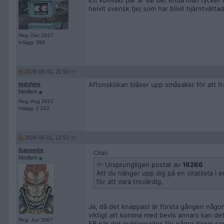
Ett komiskt par är väl det enda man tycker
helvit svensk tjej som har blivit hjärntvättad 
Reg: Dec 2017
Inlägg: 399
2026-05-01, 21:50
Aftonskökan blåser upp småsaker för att f
tedshiro
Medlem
Reg: Aug 2012
Inlägg: 2 222
2026-05-01, 21:52
Ganonito
Citat:
Medlem
Ursprungligen postat av
16266
Att du hänger upp dig på en citatlista i e
för att vara trovärdig.
Ja, då det knappast är första gången någon h
viktigt att komma med bevis annars kan det 
Reg: Jun 2007
FB när det publicerades för några dagar se