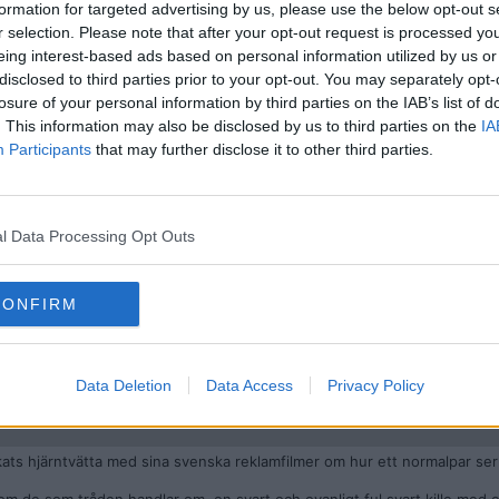
formation for targeted advertising by us, please use the below opt-out s
r selection. Please note that after your opt-out request is processed y
eing interest-based ads based on personal information utilized by us or
disclosed to third parties prior to your opt-out. You may separately opt-
losure of your personal information by third parties on the IAB’s list of
. This information may also be disclosed by us to third parties on the
IA
Participants
that may further disclose it to other third parties.
l Data Processing Opt Outs
 en enda av dessa "rasistiska" kommentarer förutom en som inte tyckte a
CONFIRM
an saknar omdöme.
rtikel missar poängen helt. Du verkar tro att en artikel måste vara en kat
Data Deletion
Data Access
Privacy Policy
kats hjärntvätta med sina svenska reklamfilmer om hur ett normalpar ser