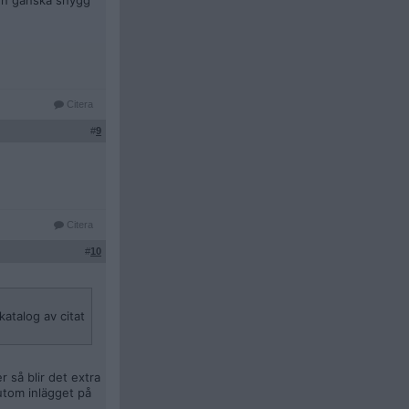
 en ganska snygg
Citera
#
9
Citera
#
10
katalog av citat
r så blir det extra
utom inlägget på