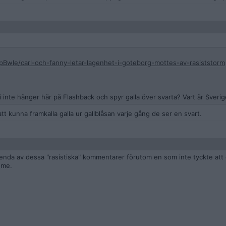
pBwle/carl-och-fanny-letar-lagenhet-i-goteborg-mottes-av-rasiststorm
ni inte hänger här på Flashback och spyr galla över svarta? Vart är Sveri
t kunna framkalla galla ur gallblåsan varje gång de ser en svart.
 enda av dessa "rasistiska" kommentarer förutom en som inte tyckte att
öme.