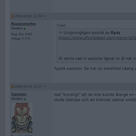
2026-05-01, 21:34
Russinsmurfen
Citat:
Medlem
Ursprungligen postat av
flyzz
Reg: Dec 2020
https://www.aftonbladet.se/nyheter/a/3
Inlägg: 5 174
Är detta vad ni easister ägnar er åt när 
Typisk easister. De har en medfödd talang at
2026-05-01, 21:37
Vad "konstigt" att de inte kunde återge en
Ganonito
Medlem
skulle blandas och att kvinnan saknar omd