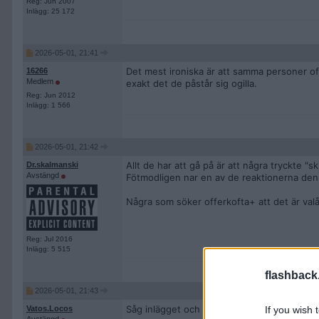
Reg: Jun 2007
Inlägg: 25 172
2026-05-01, 21:41
Det mest ironiska är att samma personer oft
16266
Medlem
exakt det de påstår sig ogilla.
Reg: Jun 2012
Inlägg: 1 566
2026-05-01, 21:42
Allt de har att gå på är att några tryckte "
Dr.skalmanski
Avstängd
Fötmodligen nar en av de reaktionerna den 
Några som söker offerkofta+ att det är valå
Reg: Jul 2016
Inlägg: 5 515
flashback
2026-05-01, 21:43
Såg inlägget och 95% utav rasisterna var a
Vatos.Locos
If you wish 