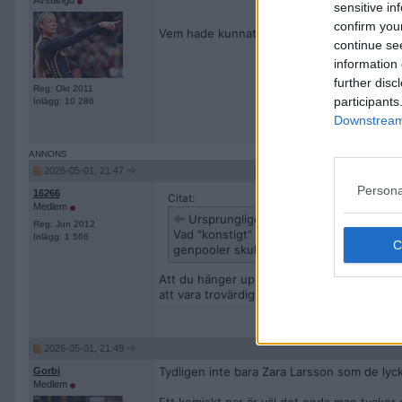
Avstängd
sensitive in
confirm you
Vem hade kunnat ana?
continue se
information 
further disc
Reg: Okt 2011
participants
Inlägg: 10 286
Downstream 
2026-05-01, 21:47
Persona
16266
Citat:
Medlem
Ursprungligen postat av
Ganonito
Reg: Jun 2012
Vad "konstigt" att de inte kunde återge
Inlägg: 1 566
genpooler skulle blandas och att kvinn
Att du hänger upp dig på en citatlista i en a
att vara trovärdig.
2026-05-01, 21:49
Tydligen inte bara Zara Larsson som de lyc
Gorbi
Medlem