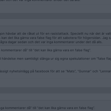
 hävdar att de råkat ut för en rasistattack. Speciellt nu när det är valti
 kan det lika gärna vara false flag för att sabotera för högersidan. Jag
några dagar sedan och det var inga kommentarer under det då alls.
ommentarer då” till “det kan lika gärna vara en false flag”.
ld händelse men samtidigt slänga ur sig egna spekulationer om “false flag
ssigt nyhetsinlägg på facebook för att se ”Mats”, ”Gunnar” och ”Lenn
a kommentarer då” till “det kan lika gärna vara en false flag”.