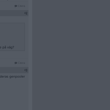
Citera
#
2
ge på väg?
Citera
#
3
 deras genpooler