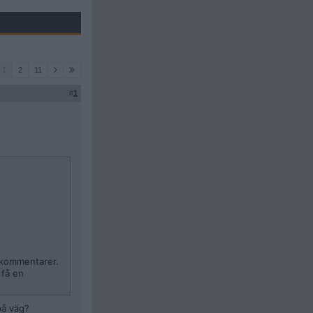
1
2
11
#
1
e kommentarer.
 få en
på väg?