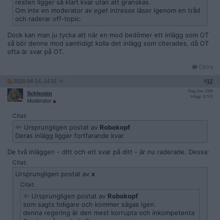
resten ligger så klart kvar utan att granskas.
Om inte en moderator
av eget intresse
läser igenom en tråd
och raderar off-topic.
Dock kan man ju tycka att när en mod bedömer ett inlägg som OT
så bör denne mod samtidigt kolla det inlägg som citerades, då OT
ofta är svar på OT.
Citera
2026-04-14, 14:31
#
12
Reg: Dec 2009
Schlesien
Inlägg: 11 570
Moderator
Citat:
Ursprungligen postat av
Robokopf
Deras inlägg ligger fortfarande kvar.
De två inläggen - ditt och ett svar på ditt - är nu raderade. Dessa:
Citat:
Ursprungligen postat av
x
Citat:
Ursprungligen postat av
Robokopf
som sagts tidigare och kommer sägas igen.
denna regering är den mest korrupta och inkompetenta