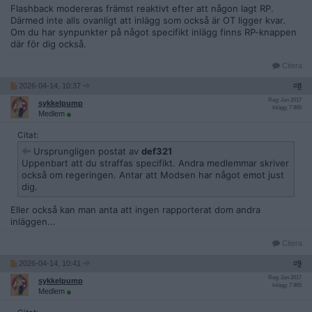
Flashback modereras främst reaktivt efter att någon lagt RP.
Därmed inte alls ovanligt att inlägg som också är OT ligger kvar.
Om du har synpunkter på något specifikt inlägg finns RP-knappen
där för dig också.
Citera
2026-04-14, 10:37
#
8
Reg: Jun 2017
sykkelpump
Inlägg: 7 865
Medlem
Citat:
Ursprungligen postat av
def321
Uppenbart att du straffas specifikt. Andra medlemmar skriver
också om regeringen. Antar att Modsen har något emot just
dig.
Eller också kan man anta att ingen rapporterat dom andra
inläggen...
Citera
2026-04-14, 10:41
#
9
Reg: Jun 2017
sykkelpump
Inlägg: 7 865
Medlem