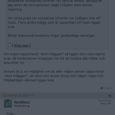
attackerar sossarnas lotterier för flera år sedan, apropå att
jag skrev att korruptionen slagit i höjden med denna
regering.
Vänliga hälsningar
Att börja prata om sossarnas lotterier var tydligen inte off
/ Moderator
topic. Flera andra inlägg som är uppenbart off topic ligger
kvar.
Börjar ledsna på modsens högst godtyckliga varningar.
"Tjafsgenerering"
…
[ Visa mer ]
Är det nån ny regel och varför varnas inte isåfall dom som i
tråden börjar tjafsa om annat?
Om ingen rapporterat "dom inläggen" så ligger dom naturligtvis
kvar, då moderatorer knappast har tid att lusläsa alla trådar och
Deras inlägg ligger fortfarande kvar.
leta efter fel.
Annars är ju en möjlighet
om du eller någon annan rapporterat
"dom inläggen",
att dom inte anses bryta mot någon regel och
följdaktligen därmed ligger kvar.
Citera
2026-04-14, 02:27
#
4
Reg: Feb 2014
Motvillig1.2
Inlägg: 4 465
Moderator
Citat: