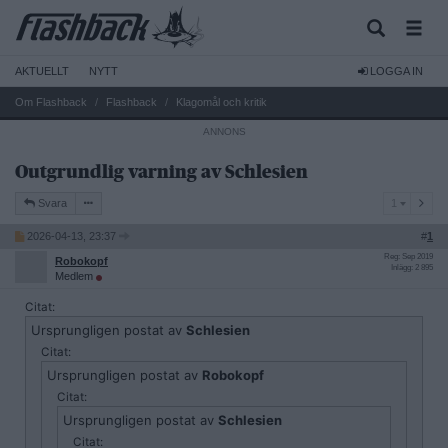
AKTUELLT
NYTT
LOGGA IN
Om Flashback
Flashback
Klagomål och kritik
Outgrundlig varning av Schlesien
1
Svara
1
2026-04-13, 23:37
#
1
Reg: Sep 2019
Robokopf
Inlägg: 2 895
Medlem
Citat:
Ursprungligen postat av
Schlesien
Citat:
Ursprungligen postat av
Robokopf
Citat:
Ursprungligen postat av
Schlesien
Citat: