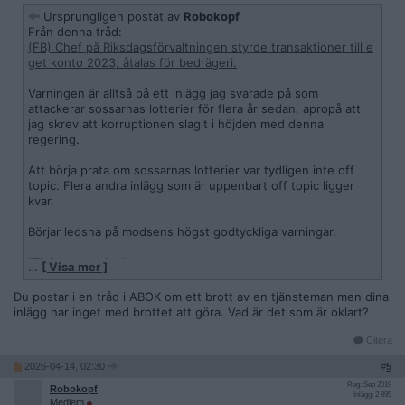
Ursprungligen postat av
Robokopf
Från denna tråd:
(FB) Chef på Riksdagsförvaltningen styrde transaktioner till e
get konto 2023, åtalas för bedrägeri.
Varningen är alltså på ett inlägg jag svarade på som
attackerar sossarnas lotterier för flera år sedan, apropå att
jag skrev att korruptionen slagit i höjden med denna
regering.
Att börja prata om sossarnas lotterier var tydligen inte off
topic. Flera andra inlägg som är uppenbart off topic ligger
kvar.
Börjar ledsna på modsens högst godtyckliga varningar.
"Tjafsgenerering"
…
[ Visa mer ]
Är det nån ny regel och varför varnas inte isåfall dom som i
tråden börjar tjafsa om annat?
Du postar i en tråd i ABOK om ett brott av en tjänsteman men dina
inlägg har inget med brottet att göra. Vad är det som är oklart?
Deras inlägg ligger fortfarande kvar.
Citera
2026-04-14, 02:30
#
5
Reg: Sep 2019
Robokopf
Inlägg: 2 895
Medlem