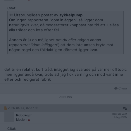
Citat:
Ursprungligen postat av
sykkelpump
Om ingen rapporterat "dom inläggen" så ligger dom
naturligtvis kvar, då moderatorer knappast har tid att lusläsa
alla trådar och leta efter fel.
Annars är ju en möjlighet
om du eller någon annan
rapporterat "dom inläggen",
att dom inte anses bryta mot
någon regel och följdaktligen därmed ligger kvar.
det är en relativt kort tråd, inlägget jag svarade på var mer offtopic
men ligger ändå kvar, trots att jag fick varning och mod varit inne
efter och redigerat rubrik
Citera
2026-04-14, 02:37
#
6
Reg: Sep 2019
Robokopf
Inlägg: 2 895
Medlem
Citat: