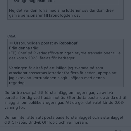
Sverige någonsin haft.
Nej det var den förra med sina lotterier osv där dom drev
gamla pensionärer till kronofogden osv
Citat:
Ursprungligen postat av
Robokopf
Från denna tråd:
(FB) Chef på Riksdagsförvaltningen styrde transaktioner till e
get konto 2023, åtalas för bedrägeri.
Varningen är alltså på ett inlägg jag svarade på som
attackerar sossarnas lotterier för flera år sedan, apropå att
jag skrev att korruptionen slagit i höjden med denna
regering.
Du får tre svar på ditt första inlägg om regeringar, varav två
berättar för dig vad trådämnet är. Efter detta postar du ändå ett till
inlägg till om politiker/regeringar. Att du gör det valet får du 0.03-
varning för.
Du har inte rätten att posta både förstainlägget och sistainlägget i
ditt OT-spår. Undvik OffTopic och var hörsam.