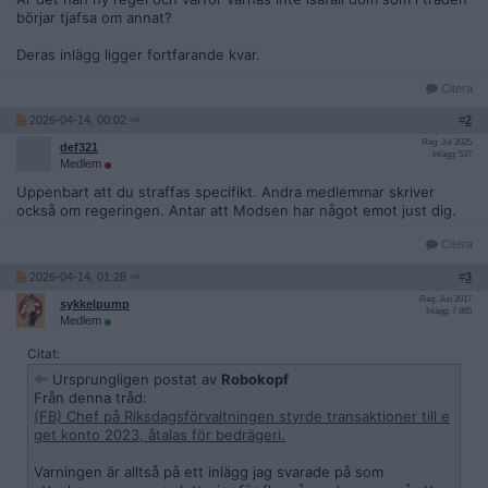
Hur upprepades detta?
börjar tjafsa om annat?
Löjlig varning
Deras inlägg ligger fortfarande kvar.
Politiska partier tar du i Politikdelarna. Inte i ABoK.
Citera
2026-04-14, 00:02
#
2
Vänliga hälsningar
Reg: Jul 2025
def321
Inlägg: 537
/ Moderator
Medlem
Uppenbart att du straffas specifikt. Andra medlemmar skriver
också om regeringen. Antar att Modsen har något emot just dig.
jag skrev att apropå korruptionen i trådstarten att detta
Citera
är det mest korrupta regeringen vi haft, fallen bara
fortsätter att hagla in.
2026-04-14, 01:28
#
3
Reg: Jun 2017
sykkelpump
nån svarade att sossarna var värre, vilket dessutom är
Inlägg: 7 865
Medlem
lögn även om dom inte är duvungar heller, men mitt svar
va att det är regeringens svar på allt "men såssarna då"
Citat:
vilket det är. från både regeringen och dess nätkrigare
Ursprungligen postat av
Robokopf
Från denna tråd:
att genererar detta varning eller ens anses vara off
(FB) Chef på Riksdagsförvaltningen styrde transaktioner till e
topic är sinnessjukt, enligt mig
get konto 2023, åtalas för bedrägeri.
regeringen
tar du i Politikdelarna. Det har inte i ABoK att
Varningen är alltså på ett inlägg jag svarade på som
göra.