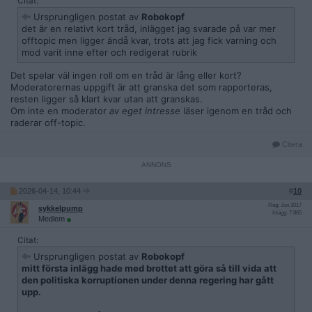
Citat:
Ursprungligen postat av
Robokopf
det är en relativt kort tråd, inlägget jag svarade på var mer
offtopic men ligger ändå kvar, trots att jag fick varning och
mod varit inne efter och redigerat rubrik
Det spelar väl ingen roll om en tråd är lång eller kort?
Moderatorernas uppgift är att granska det som rapporteras,
resten ligger så klart kvar utan att granskas.
Om inte en moderator
av eget intresse
läser igenom en tråd och
raderar off-topic.
Citera
2026-04-14, 10:44
#
10
Reg: Jun 2017
sykkelpump
Inlägg: 7 865
Medlem
Citat:
Ursprungligen postat av
Robokopf
mitt första inlägg hade med brottet att göra så till vida att
den politiska korruptionen under denna regering har gått
upp.