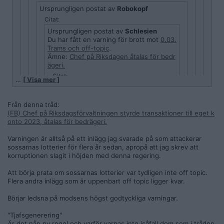
Ursprungligen postat av
Robokopf
Citat:
Ursprungligen postat av
Schlesien
Du har fått en varning för brott mot
0.03.
Trams och off-topic
.
Ämne:
Chef på Riksdagen åtalas för bedr
ägeri.
Citat:
…
[ Visa mer ]
Ursprungligen postat av
Robokopf
denna regerings svar på allt.
Från denna tråd:
(FB) Chef på Riksdagsförvaltningen styrde transaktioner till eget k
Men såssarna då!!!!???
onto 2023, åtalas för bedrägeri.
Innan du kan posta fler inlägg på forumet
Varningen är alltså på ett inlägg jag svarade på som attackerar
behöver du först bekräfta att du har
sossarnas lotterier för flera år sedan, apropå att jag skrev att
mottagit varningen. Klicka på följande
korruptionen slagit i höjden med denna regering.
länk för att bekräfta att du har mottagit
meddelandet:
Länk
Att börja prata om sossarnas lotterier var tydligen inte off topic.
Flera andra inlägg som är uppenbart off topic ligger kvar.
OT. Tjafsgenerering, upprepat.
Börjar ledsna på modsens högst godtyckliga varningar.
"Tjafsgenerering"
va!?
Är det nån ny regel och varför varnas inte isåfall dom som i tråden