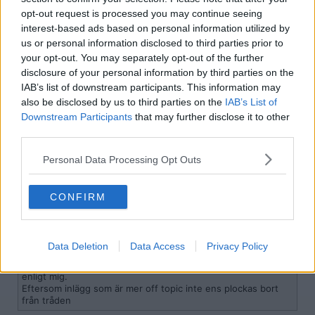
2026-04-14, 03:27
opt-out request is processed you may continue seeing
#
7
interest-based ads based on personal information utilized by
Reg: Feb 2014
Motvillig1.2
Inlägg: 4 465
Moderator
us or personal information disclosed to third parties prior to
your opt-out. You may separately opt-out of the further
Citat:
disclosure of your personal information by third parties on the
Ursprungligen postat av
Robokopf
IAB’s list of downstream participants. This information may
mitt första inlägg hade med brottet att göra så till vida att
also be disclosed by us to third parties on the
den politiska korruptionen under denna regering har gått
IAB’s List of
upp.
Downstream Participants
that may further disclose it to other
third parties.
Ditt inlägg - återgivet nedan - har inget med brottet att göra. Alls.
Det är enbart allmänt gnäll på regeringen helt utan koppling till
Personal Data Processing Opt Outs
trådens ämne.
"som sagts tidigare och kommer sägas igen.
denna regering är den mest korrupta och inkompetenta Sverige
CONFIRM
någonsin haft."
Citat:
Data Deletion
Data Access
Privacy Policy
Ursprungligen postat av
Robokopf
Extremt godtyckligt modererade och en felaktig varning,
enligt mig.
Eftersom inlägg som är mer off topic inte ens plockas bort
från tråden