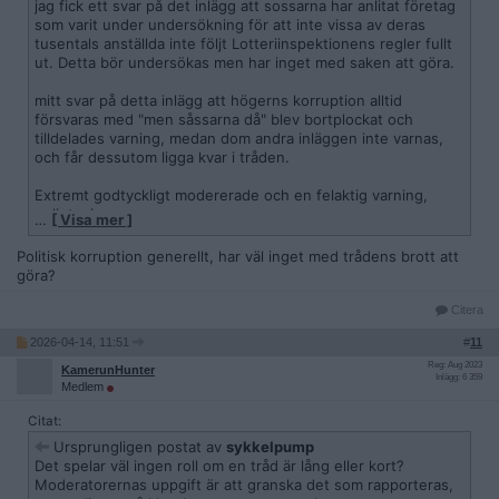
jag fick ett svar på det inlägg att sossarna har anlitat företag
som varit under undersökning för att inte vissa av deras
tusentals anställda inte följt Lotteriinspektionens regler fullt
ut. Detta bör undersökas men har inget med saken att göra.
mitt svar på detta inlägg att högerns korruption alltid
försvaras med "men såssarna då" blev bortplockat och
tilldelades varning, medan dom andra inläggen inte varnas,
och får dessutom ligga kvar i tråden.
Extremt godtyckligt modererade och en felaktig varning,
enligt mig.
…
[ Visa mer ]
Eftersom inlägg som är mer off topic inte ens plockas bort
från tråden
Politisk korruption generellt, har väl inget med trådens brott att
göra?
Citera
2026-04-14, 11:51
#
11
Reg: Aug 2023
KamerunHunter
Inlägg: 6 359
Medlem
Citat:
Ursprungligen postat av
sykkelpump
Det spelar väl ingen roll om en tråd är lång eller kort?
Moderatorernas uppgift är att granska det som rapporteras,