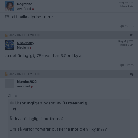
Reg: Jul 2023
Negreritv
Inlägg: 1 287
Avstängd
För att hålla elpriset nere.
Citera
2026-04-11, 17:09
#
3
Reg: Maj 2007
One2Many
Inlägg: 3 954
Medlem
Ja det är lagligt, 7Eleven har 3,5or i kylar
Citera
2026-04-11, 17:10
#
4
Mumbo2022
Avslutad
Citat:
Ursprungligen postat av
Battreanmig.
Hej
Är kyld öl lagligt i butikerna?
Om så varför förvarar butikerna inte ölen i kylar???