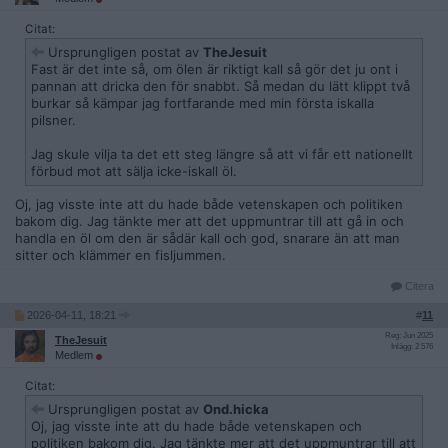
Citat:
Ursprungligen postat av
TheJesuit
Fast är det inte så, om ölen är riktigt kall så gör det ju ont i
pannan att dricka den för snabbt. Så medan du lätt klippt två
burkar så kämpar jag fortfarande med min första iskalla
pilsner.
Jag skule vilja ta det ett steg längre så att vi får ett nationellt
förbud mot att sälja icke-iskall öl.
Oj, jag visste inte att du hade både vetenskapen och politiken
bakom dig. Jag tänkte mer att det uppmuntrar till att gå in och
handla en öl om den är sådär kall och god, snarare än att man
sitter och klämmer en fisljummen.
Citera
2026-04-11, 18:21
#
11
Reg: Jun 2025
TheJesuit
Inlägg: 2 576
Medlem
Citat:
Ursprungligen postat av
Ond.hicka
Oj, jag visste inte att du hade både vetenskapen och
politiken bakom dig. Jag tänkte mer att det uppmuntrar till att