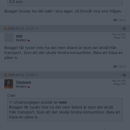
3,5 osv.
Bolaget brukar ha rätt kallt i sina lager, så förstår inte ens frågan.
Citera
2026-04-11, 17:11
#
5
Reg: Jul 2014
neix
Inlägg: 1 370
Medlem
Bolaget får tyvärr inte ha det men ibland är dom det ändå från
transport. Som att det skulle hindra konsumtion. Bara att köpa en
påse is.
Citera
2026-04-11, 17:20
#
6
Reg: Jun 2025
TheJesuit
Inlägg: 2 576
Medlem
Citat:
Ursprungligen postat av
neix
Bolaget får tyvärr inte ha det men ibland är dom det ändå
från transport. Som att det skulle hindra konsumtion. Bara att
köpa en påse is.