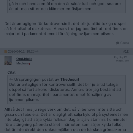
gå in och handla en öl om den är sådär kall och god, snarare
än att man sitter och klämmer en fisljummen.
Det är antagligen för kontroversiellt, det blir ju alltid tokiga utspel
så fort alkohol diskuteras. Annars tror jag bestämt att det finns en
majoritet i parlamentet emot försäljning av ljummen pilsner.
Citera
2026-04-11, 18:23
#
12
Reg: Sep 2021
Ond.hicka
Inlägg: 1 955
Medlem
Citat:
Ursprungligen postat av
TheJesuit
Det är antagligen för kontroversiellt, det blir ju alltid tokiga
utspel så fort alkohol diskuteras. Annars tror jag bestämt att
det finns en majoritet i parlamentet emot försäljning av
ljummen pilsner.
Alltså det finns ju regelverk om det, så vi behöver inte sitta och
gissa och fabulera. Det är olagligt att sälja kyld öl på systemet men
inte olagligt att sälja kylda folkisar. Jag är själv stammis tio minuter
före stängning på enda stället i närheten som säljer kylda folköl,
det är inte direkt den unkna mjölken och de härskna grönsakerna