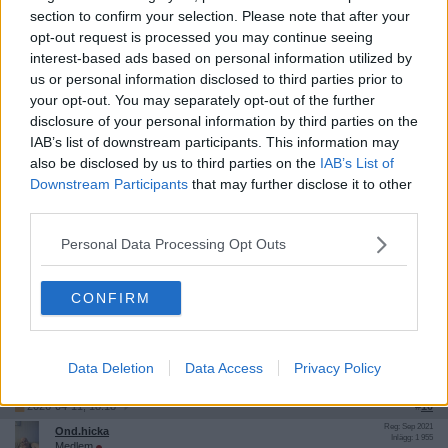
Riktigt så är det ju inte, men i teorin hade det kunnat vara så.
section to confirm your selection. Please note that after your
Bravo.
opt-out request is processed you may continue seeing
Citera
interest-based ads based on personal information utilized by
us or personal information disclosed to third parties prior to
2026-04-11, 18:13
#
9
your opt-out. You may separately opt-out of the further
Reg: Jun 2025
TheJesuit
Inlägg: 2 576
disclosure of your personal information by third parties on the
Medlem
IAB’s list of downstream participants. This information may
Citat:
also be disclosed by us to third parties on the
IAB’s List of
Ursprungligen postat av
Ond.hicka
Downstream Participants
that may further disclose it to other
Riktigt så är det ju inte, men i teorin hade det kunnat vara så.
third parties.
Bravo.
Personal Data Processing Opt Outs
Fast är det inte så, om ölen är riktigt kall så gör det ju ont i pannan
att dricka den för snabbt. Så medan du lätt klippt två burkar så
kämpar jag fortfarande med min första iskalla pilsner.
CONFIRM
Jag skule vilja ta det ett steg längre så att vi får ett nationellt
förbud mot att sälja icke-iskall öl.
Data Deletion
Data Access
Privacy Policy
Citera
2026-04-11, 18:18
#
10
Reg: Sep 2021
Ond.hicka
Inlägg: 1 955
Medlem