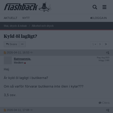
AKTUELLT
NYTT
LOGGA IN
Mat, dryck & tobak
Alkohol och dryck
Kyld öl lagligt?
1
Svara
1
2026-04-11, 16:53
#
1
Reg: Aug 2023
Battreanmig.
Inlägg: 2 680
Medlem
Hej
Är kyld öl lagligt i butikerna?
Om så varför förvarar butikerna inte ölen i kylar???
3,5 osv.
Citera
2026-04-11, 17:08
#
2