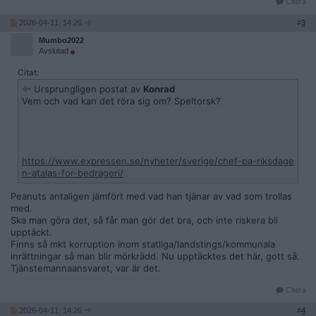
Citera
2026-04-11, 14:26
#
3
Mumbo2022
Avslutad
Citat:
Ursprungligen postat av
Konrad
Vem och vad kan det röra sig om? Speltorsk?
https://www.expressen.se/nyheter/sverige/chef-pa-riksdage
n-atalas-for-bedrageri/
Peanuts antaligen jämfört med vad han tjänar av vad som trollas
med.
Ska man göra det, så får man gör det bra, och inte riskera bli
upptäckt.
Finns så mkt korruption inom statliga/landstings/kommunala
inrättningar så man blir mörkrädd. Nu upptäcktes det här, gott så.
Tjänstemannaansvaret, var är det.
Citera
2026-04-11, 14:26
#
4