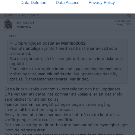
Data Deletion
Data Access
Privacy Policy
Citera
2026-04-12, 15:03
#
8
Reg: Mar 2010
sonicguide
Inlägg: 11 433
Medlem
Citat:
Ursprungligen postat av
Mumbo2022
Peanuts antaligen jämfört med vad han tjänar av vad som
trollas med.
Ska man göra det, så får man gör det bra, och inte riskera bli
upptäckt.
Finns så mkt korruption inom statliga/landstings/kommunala
inrättningar så man blir mörkrädd. Nu upptäcktes det här,
gott så. Tjänstemannaansvaret, var är det.
Detta är ren vanlig ekonomisk brottslighet och har uppdagats.
Ofta vet GM att detta inte kommer att kollas eller att det är låg
sannolikhet för att det kollas.
Tjänstemannen har avgått på egen begäran denna gång.
I andra fall blir det en längre process.
Av systemen att döma har man inte haft nån extra kontroll av
varför pengar betalas ut till anställda.
Det som är viktigt nu är att han inte hamnar på en myndighet igen
inom de närmsta åren.