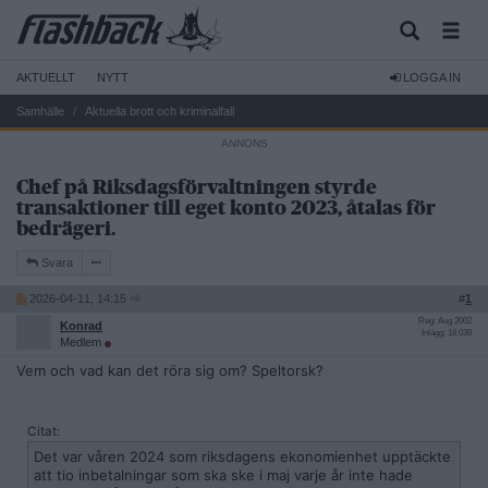
AKTUELLT
NYTT
LOGGA IN
Samhälle
Aktuella brott och kriminalfall
Chef på Riksdagsförvaltningen styrde
transaktioner till eget konto 2023, åtalas för
bedrägeri.
Svara
2026-04-11, 14:15
#
1
Reg: Aug 2002
Konrad
Inlägg: 18 038
Medlem
Vem och vad kan det röra sig om? Speltorsk?
Citat:
Det var våren 2024 som riksdagens ekonomienhet upptäckte
att tio inbetalningar som ska ske i maj varje år inte hade