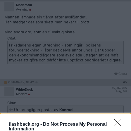
Moderotur
Avslutad
Mannen lämnade sin tjänst efter avslöjandet.
Han medger det som skett men nekar till brott.
Med andra ord, som en tjuvaktig skata.
Citat:
I riksdagens egen utredning - som ingår i polisens
förundersökning - låter det delvis annorlunda. Där uppger
den ekonomihandläggare som avslöjade uttagen att de haft
mycket att göra och därför inte upptäckt bedrägeriet tidigare.
Citera
2026-04-12, 01:42
#
5
Reg: Dec 2025
WhiteDuck
Inlägg: 663
Medlem
Citat:
Ursprungligen postat av
Konrad
Vem och vad kan det röra sig om? Speltorsk?
flashback.org -
Do Not Process My Personal
Information