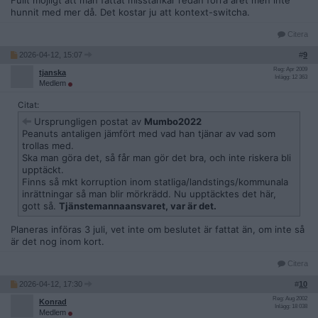
Fullt möjligt att man fattat misstankar redan förra året men inte
hunnit med mer då. Det kostar ju att kontext-switcha.
Citera
2026-04-12, 15:07
#
9
Reg: Apr 2009
tjanska
Inlägg: 12 363
Medlem
Citat:
Ursprungligen postat av
Mumbo2022
Peanuts antaligen jämfört med vad han tjänar av vad som
trollas med.
Ska man göra det, så får man gör det bra, och inte riskera bli
upptäckt.
Finns så mkt korruption inom statliga/landstings/kommunala
inrättningar så man blir mörkrädd. Nu upptäcktes det här,
gott så.
Tjänstemannaansvaret, var är det.
Planeras införas 3 juli, vet inte om beslutet är fattat än, om inte så
är det nog inom kort.
Citera
2026-04-12, 17:30
#
10
Reg: Aug 2002
Konrad
Inlägg: 18 038
Medlem