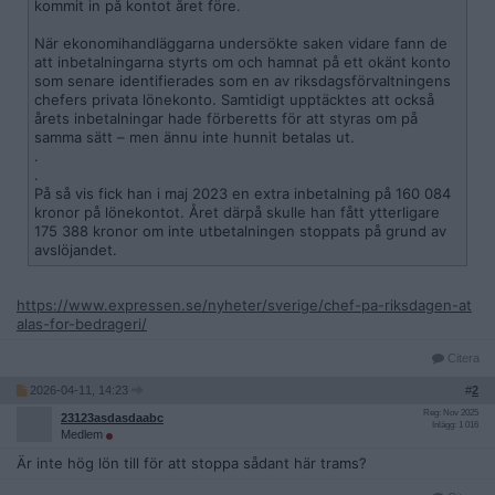
kommit in på kontot året före.
När ekonomihandläggarna undersökte saken vidare fann de
att inbetalningarna styrts om och hamnat på ett okänt konto
som senare identifierades som en av riksdagsförvaltningens
chefers privata lönekonto. Samtidigt upptäcktes att också
årets inbetalningar hade förberetts för att styras om på
samma sätt – men ännu inte hunnit betalas ut.
.
.
På så vis fick han i maj 2023 en extra inbetalning på 160 084
kronor på lönekontot. Året därpå skulle han fått ytterligare
175 388 kronor om inte utbetalningen stoppats på grund av
avslöjandet.
https://www.expressen.se/nyheter/sverige/chef-pa-riksdagen-at
alas-for-bedrageri/
Citera
2026-04-11, 14:23
#
2
Reg: Nov 2025
23123asdasdaabc
Inlägg: 1 016
Medlem
Är inte hög lön till för att stoppa sådant här trams?