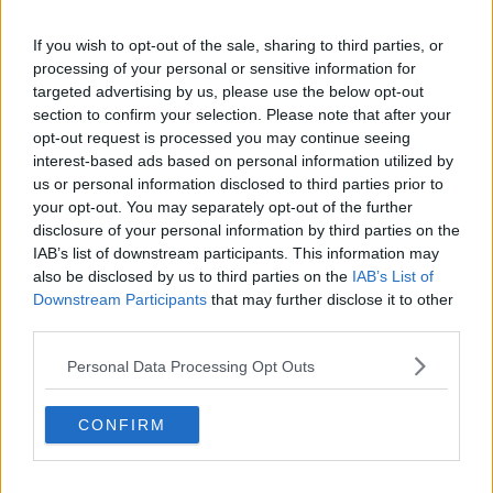
https://www.expressen.se/nyheter/sverige/chef-pa-riksdage
If you wish to opt-out of the sale, sharing to third parties, or
n-atalas-for-bedrageri/
processing of your personal or sensitive information for
Tror på Girighet och vill ha mer är motivet
targeted advertising by us, please use the below opt-out
section to confirm your selection. Please note that after your
Citera
opt-out request is processed you may continue seeing
interest-based ads based on personal information utilized by
us or personal information disclosed to third parties prior to
2026-04-12, 02:50
#
6
your opt-out. You may separately opt-out of the further
Reg: Dec 2009
Schlesien
disclosure of your personal information by third parties on the
Inlägg: 11 570
Moderator
IAB’s list of downstream participants. This information may
Utgången rubrik:
also be disclosed by us to third parties on the
IAB’s List of
Chef på Riksdagen åtalas för bedrägeri.
Downstream Participants
that may further disclose it to other
third parties.
/ Moderator
Personal Data Processing Opt Outs
Citera
2026-04-12, 10:53
#
7
CONFIRM
Reg: Jul 2025
Grillgaffeln
Inlägg: 1
Medlem
Är det någon som har tillgång till målnumret?