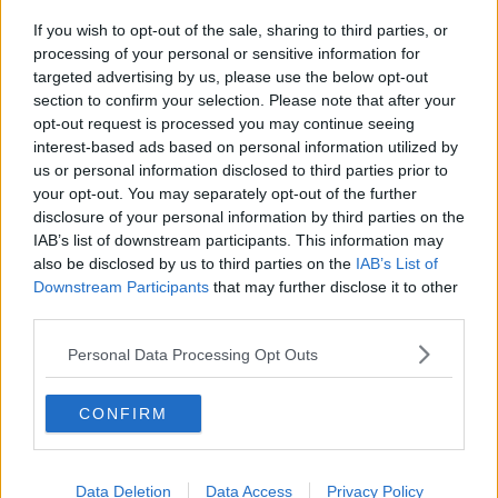
Så på vilka områden menar du att Volvo ligger före Scania när det
If you wish to opt-out of the sale, sharing to third parties, or
gäller komfört, styrning och förarstöd?
processing of your personal or sensitive information for
Citera
targeted advertising by us, please use the below opt-out
section to confirm your selection. Please note that after your
2026-04-08, 23:17
#
7
opt-out request is processed you may continue seeing
Reg: Aug 2024
Kalle-i-KBA
Inlägg: 5 182
interest-based ads based on personal information utilized by
Medlem
us or personal information disclosed to third parties prior to
Citat:
your opt-out. You may separately opt-out of the further
Ursprungligen postat av
Generalandersson
disclosure of your personal information by third parties on the
Ja, varför vill någon åkare (eller chaufför) egentligen ha
IAB’s list of downstream participants. This information may
något annat märke än Scania?
also be disclosed by us to third parties on the
IAB’s List of
Downstream Participants
that may further disclose it to other
Hoppas på många olika svar
third parties.
Jag har jobbat som konsult under en massa år på Volvo AB
Personal Data Processing Opt Outs
(trucks). Vi fick ofta se statistik från runt om i Världen.
Kundnöjdheten var oftast Volvo i topp. Scania dock inte långt
efter.
CONFIRM
Citera
2026-04-09, 00:25
#
8
Data Deletion
Data Access
Privacy Policy
Reg: Jun 2012
16266