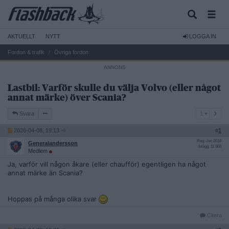
AKTUELLT
NYTT
LOGGA IN
Fordon & trafik
Övriga fordon
Lastbil: Varför skulle du välja Volvo (eller något
annat märke) över Scania?
1
Svara
1
2026-04-08, 19:13
#
1
Reg: Jun 2018
Generalandersson
Inlägg: 11 608
Medlem
Ja, varför vill någon åkare (eller chaufför) egentligen ha något
annat märke än Scania?
Hoppas på många olika svar
Citera