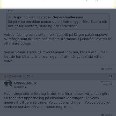
Inlägg: 1 570
Medlem
Citat:
Ursprungligen postat av
Generalandersson
Så på vilka områden menar du att Volvo ligger före Scania när
det gäller komfört, styrning och förarstöd?
Volvos fjädring och stolkomfort (särskilt på längre pass) upplevs
av många som mjukare och mindre tröttande. Ljudnivån i hytten är
ofta lägre också.
Sen är Scania starka på mycket annat (drivlina, känsla etc.), men
just de här bitarna är anledningen till att många faktiskt väljer
Volvo.
Citera
2026-04-09, 10:55
#
9
Reg: Apr 2024
CrustyOldAR-10
Inlägg: 718
Medlem
Hos många större företag är det inte förarna som väljer, det görs
en regelrätt upphandling på ekonomiavdelningen. Är Volvo
generellt billigare så vinner Volvo upphandlingen. Volvos betydligt
starkare service-nätverk skadar nog inte...
Citera