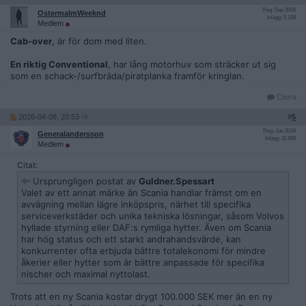
Reg: Sep 2008
OstermalmWeeknd
Inlägg: 5 108
Medlem
Cab-over
, är för dom med liten.
En riktig Conventional
, har lång motorhuv som sträcker ut sig
som en schack-/surfbräda/piratplanka framför kringlan.
Citera
2026-04-08, 20:53
#
5
Reg: Jun 2018
Generalandersson
Inlägg: 11 608
Medlem
Citat:
Ursprungligen postat av
Guldner.Spessart
Valet av ett annat märke än Scania handlar främst om en
avvägning mellan lägre inköpspris, närhet till specifika
serviceverkstäder och unika tekniska lösningar, såsom Volvos
hyllade styrning eller DAF:s rymliga hytter. Även om Scania
har hög status och ett starkt andrahandsvärde, kan
konkurrenter ofta erbjuda bättre totalekonomi för mindre
åkerier eller hytter som är bättre anpassade för specifika
nischer och maximal nyttolast.
Trots att en ny Scania kostar drygt 100.000 SEK mer än en ny