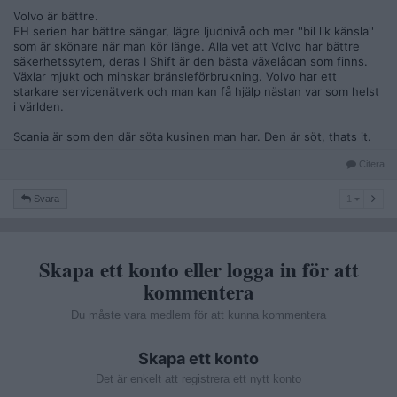
Volvo är bättre.
FH serien har bättre sängar, lägre ljudnivå och mer ''bil lik känsla''
som är skönare när man kör länge. Alla vet att Volvo har bättre
säkerhetssytem, deras I Shift är den bästa växelådan som finns.
Växlar mjukt och minskar bränsleförbrukning. Volvo har ett
starkare servicenätverk och man kan få hjälp nästan var som helst
i världen.
Scania är som den där söta kusinen man har. Den är söt, thats it.
Citera
1
Svara
1
Skapa ett konto eller logga in för att
kommentera
Du måste vara medlem för att kunna kommentera
Skapa ett konto
Det är enkelt att registrera ett nytt konto