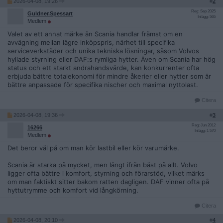
2026-04-08, 19:26
#
2
Reg: Sep 2025
Guldner.Spessart
Inlägg: 565
Medlem
Valet av ett annat märke än Scania handlar främst om en
avvägning mellan lägre inköpspris, närhet till specifika
serviceverkstäder och unika tekniska lösningar, såsom Volvos
hyllade styrning eller DAF:s rymliga hytter. Även om Scania har hög
status och ett starkt andrahandsvärde, kan konkurrenter ofta
erbjuda bättre totalekonomi för mindre åkerier eller hytter som är
bättre anpassade för specifika nischer och maximal nyttolast.
Citera
2026-04-08, 19:36
#
3
Reg: Jun 2012
16266
Inlägg: 1 570
Medlem
Det beror väl på om man kör lastbil eller kör varumärke.
Scania är starka på mycket, men långt ifrån bäst på allt. Volvo
ligger ofta bättre i komfort, styrning och förarstöd, vilket märks
om man faktiskt sitter bakom ratten dagligen. DAF vinner ofta på
hyttutrymme och komfort vid långkörning.
Citera
2026-04-08, 20:10
#
4