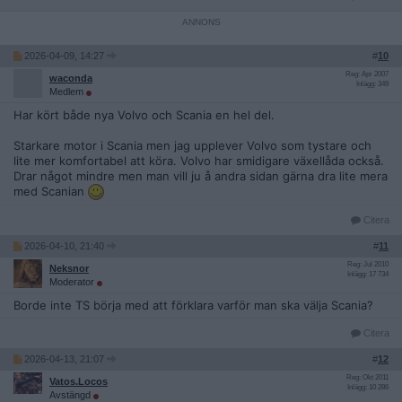
2026-04-09, 14:27
#
10
Reg: Apr 2007
waconda
Inlägg: 349
Medlem
Har kört både nya Volvo och Scania en hel del.
Starkare motor i Scania men jag upplever Volvo som tystare och
lite mer komfortabel att köra. Volvo har smidigare växellåda också.
Drar något mindre men man vill ju å andra sidan gärna dra lite mera
med Scanian
Citera
2026-04-10, 21:40
#
11
Reg: Jul 2010
Neksnor
Inlägg: 17 734
Moderator
Borde inte TS börja med att förklara varför man ska välja Scania?
Citera
2026-04-13, 21:07
#
12
Reg: Okt 2011
Vatos.Locos
Inlägg: 10 286
Avstängd