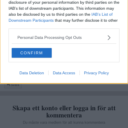
jadu, rock metal på det? OK. 3/5, inte fy skam! Jobba på, lägg på
disclosure of your personal information by third parties on the
lite musik och sjung lite till
IAB’s list of downstream participants. This information may
also be disclosed by us to third parties on the
IAB’s List of
Citera
Downstream Participants
that may further disclose it to other
2026-07-18, 20:58
#
5
third parties.
Reg: Okt 2008
SuperVictor
Inlägg: 244
Medlem
Personal Data Processing Opt Outs
Snyggt! Har du kört länge?
Försöka som tidigare kommentar, få på lite trummor bas och en
CONFIRM
gitarr till!
Citera
Data Deletion
Data Access
Privacy Policy
Svara
Skapa ett konto eller logga in för att
kommentera
Du måste vara medlem för att kunna kommentera