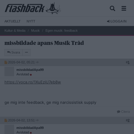
AKTUELLT
NYTT
LOGGA IN
Kultur & Media
Musik
Egen musik: feedback
missbildade apans Musik Tråd
Svara
2026-04-02, 05:21
#
1
missbildadApa99
Avslutad
https://voca.ro/1XuEzjU7eb8w
ge mig inte feedback, ge mig narcissistisk supply
Citera
2026-04-02, 13:51
#
2
missbildadApa99
Avslutad