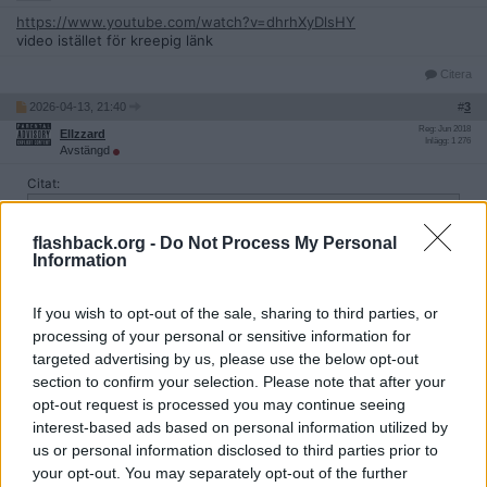
https://www.youtube.com/watch?v=dhrhXyDlsHY
video istället för kreepig länk
Citera
2026-04-13, 21:40
#
3
Reg: Jun 2018
ElIzzard
Inlägg: 1 276
Avstängd
Citat:
Ursprungligen postat av
missbildadApa99
https://voca.ro/1XuEzjU7eb8w
flashback.org -
Do Not Process My Personal
Information
ge mig inte feedback, ge mig narcissistisk supply
If you wish to opt-out of the sale, sharing to third parties, or
processing of your personal or sensitive information for
.
targeted advertising by us, please use the below opt-out
section to confirm your selection. Please note that after your
Citera
opt-out request is processed you may continue seeing
2026-07-14, 19:56
#
4
interest-based ads based on personal information utilized by
Reg: Nov 2015
us or personal information disclosed to third parties prior to
OceanDeep
Inlägg: 2 303
Moderator
your opt-out. You may separately opt-out of the further