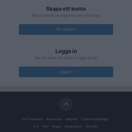
Skapa ett konto
Det är enkelt att registrera ett nytt konto
Bli medlem
Logga in
Har du redan ett konto? Logga in här
Logga in
Om Flashback
Annonsera
Integritet
Cookie-inställningar
A-Ö
FAQ
Regler
Moderatorer
Översikt