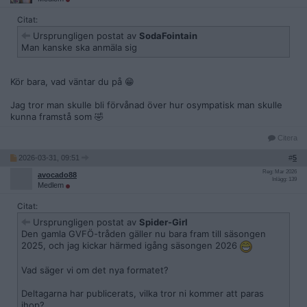
Citat:
Ursprungligen postat av
SodaFointain
Man kanske ska anmäla sig
Kör bara, vad väntar du på 😁
Jag tror man skulle bli förvånad över hur osympatisk man skulle
kunna framstå som 🤣
Citera
2026-03-31, 09:51
#
5
Reg: Mar 2026
avocado88
Inlägg: 139
Medlem
Citat:
Ursprungligen postat av
Spider-Girl
Den gamla GVFÖ-tråden gäller nu bara fram till säsongen
2025, och jag kickar härmed igång säsongen 2026
Vad säger vi om det nya formatet?
Deltagarna har publicerats, vilka tror ni kommer att paras
ihop?