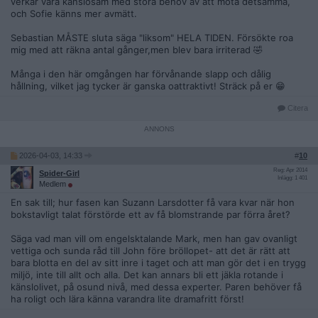
verkar vara känslosam med stora behov av att möta detsamma,
och Sofie känns mer avmätt.
Sebastian MÅSTE sluta säga "liksom" HELA TIDEN. Försökte roa
mig med att räkna antal gånger,men blev bara irriterad 🤣
Många i den här omgången har förvånande slapp och dålig
hållning, vilket jag tycker är ganska oattraktivt! Sträck på er 😁
Citera
2026-04-03, 14:33
#
10
Reg: Apr 2014
Spider-Girl
Inlägg: 1 401
Medlem
En sak till; hur fasen kan Suzann Larsdotter få vara kvar när hon
bokstavligt talat förstörde ett av få blomstrande par förra året?
Säga vad man vill om engelsktalande Mark, men han gav ovanligt
vettiga och sunda råd till John före bröllopet- att det är rätt att
bara blotta en del av sitt inre i taget och att man gör det i en trygg
miljö, inte till allt och alla. Det kan annars bli ett jäkla rotande i
känslolivet, på osund nivå, med dessa experter. Paren behöver få
ha roligt och lära känna varandra lite dramafritt först!