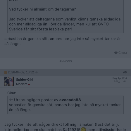
Vad tycker ni allmänt om deltagarna?
Jag tycker att deltagarna som vanligt känns ganska alldagliga,
och mer alldagliga än i övriga länder, men kul att GVFÖ
Sverige får sitt första lesbiska par!
sebastian är ganska söt, annars har jag inte så mycket tankar än
så länge.
Citera
2026-04-02, 18:32
#
6
Reg: Apr 2014
Spider-Girl
Inlägg: 1 401
Medlem
Citat:
Ursprungligen postat av
avocado88
sebastian är ganska söt, annars har jag inte så mycket tankar
än så länge.
Jag tycker inte att någon direkt föll mig i smaken (fast det är ju
inte heller jag som ska matchas &#129315
men stilmässigt hade