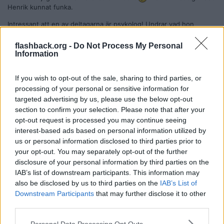
Henrik kunnat funka.
Intressant att en av deltagarna är psykolog! Undrar vad hon
kommer tycka om "experternas" matchningar, metoder och
analyser!
flashback.org -
Do Not Process My Personal
Information
Imorgon släpps första avsnittet 💃
Citera
If you wish to opt-out of the sale, sharing to third parties, or
processing of your personal or sensitive information for
2026-04-02, 18:37
#
7
targeted advertising by us, please use the below opt-out
Reg: Mar 2026
avocado88
Inlägg: 139
Medlem
section to confirm your selection. Please note that after your
opt-out request is processed you may continue seeing
Citat:
interest-based ads based on personal information utilized by
Ursprungligen postat av
Spider-Girl
us or personal information disclosed to third parties prior to
Jag tycker inte att någon direkt föll mig i smaken (fast det är
your opt-out. You may separately opt-out of the further
ju inte heller jag som ska matchas &#129315
men
stilmässigt hade Henrik kunnat funka.
disclosure of your personal information by third parties on the
IAB’s list of downstream participants. This information may
Intressant att en av deltagarna är psykolog! Undrar vad hon
also be disclosed by us to third parties on the
IAB’s List of
kommer tycka om "experternas" matchningar, metoder och
Downstream Participants
that may further disclose it to other
analyser!
third parties.
Imorgon släpps första avsnittet 💃
Personal Data Processing Opt Outs