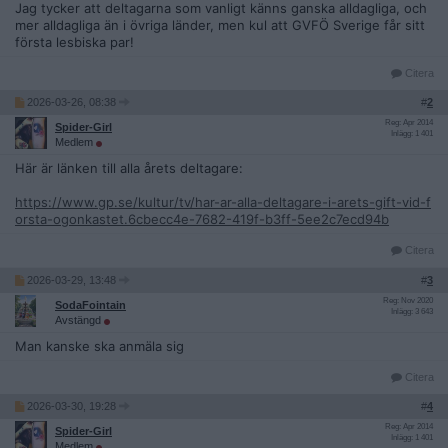
Jag tycker att deltagarna som vanligt känns ganska alldagliga, och
mer alldagliga än i övriga länder, men kul att GVFÖ Sverige får sitt
första lesbiska par!
Citera
2026-03-26, 08:38
#
2
Reg: Apr 2014
Spider-Girl
Inlägg: 1 401
Medlem
Här är länken till alla årets deltagare:
https://www.gp.se/kultur/tv/har-ar-alla-deltagare-i-arets-gift-vid-f
orsta-ogonkastet.6cbecc4e-7682-419f-b3ff-5ee2c7ecd94b
Citera
2026-03-29, 13:48
#
3
Reg: Nov 2020
SodaFointain
Inlägg: 3 643
Avstängd
Man kanske ska anmäla sig
Citera
2026-03-30, 19:28
#
4
Reg: Apr 2014
Spider-Girl
Inlägg: 1 401
Medlem