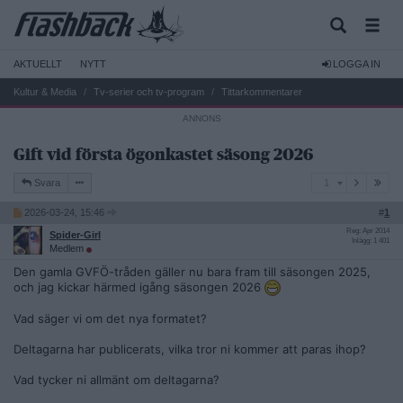
AKTUELLT
NYTT
LOGGA IN
Kultur & Media
Tv-serier och tv-program
Tittarkommentarer
Gift vid första ögonkastet säsong 2026
1
Svara
1
2026-03-24, 15:46
#
1
Reg: Apr 2014
Spider-Girl
Inlägg: 1 401
Medlem
Den gamla GVFÖ-tråden gäller nu bara fram till säsongen 2025,
och jag kickar härmed igång säsongen 2026
Vad säger vi om det nya formatet?
Deltagarna har publicerats, vilka tror ni kommer att paras ihop?
Vad tycker ni allmänt om deltagarna?