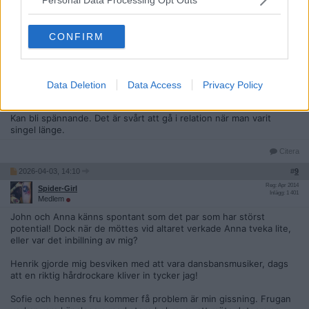
aha, är hon psykolog, trodde hon var sommelier heh
Citera
CONFIRM
2026-04-03, 12:15
#
8
Reg: Apr 2020
Milliemolly
Inlägg: 517
Medlem
Data Deletion
Data Access
Privacy Policy
Känns som vanligt folk, inga influencers mm som i LiB.
Kan bli spännande. Det är svårt att gå i relation när man varit
singel länge.
Citera
2026-04-03, 14:10
#
9
Reg: Apr 2014
Spider-Girl
Inlägg: 1 401
Medlem
John och Anna känns spontant som det par som har störst
potential! Dock när de möttes vid altaret verkade Anna tveka lite,
eller var det inbillning av mig?
Henrik gjorde mig besviken med att vara dansbansmusiker, dags
att en riktig hårdrockare kliver in tycker jag!
Sofie och hennes fru kommer få problem är min gissning. Frugan