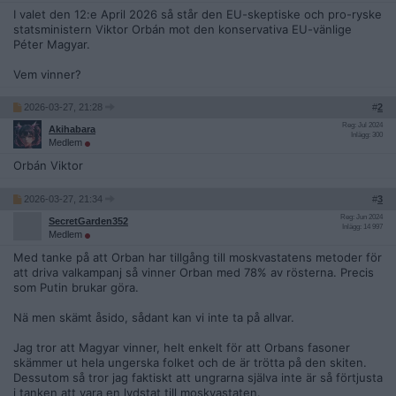
I valet den 12:e April 2026 så står den EU-skeptiske och pro-ryske
statsministern Viktor Orbán mot den konservativa EU-vänlige
Péter Magyar.
Vem vinner?
2026-03-27, 21:28
#
2
Reg: Jul 2024
Akihabara
Inlägg: 300
Medlem
Orbán Viktor
2026-03-27, 21:34
#
3
Reg: Jun 2024
SecretGarden352
Inlägg: 14 997
Medlem
Med tanke på att Orban har tillgång till moskvastatens metoder för
att driva valkampanj så vinner Orban med 78% av rösterna. Precis
som Putin brukar göra.
Nä men skämt åsido, sådant kan vi inte ta på allvar.
Jag tror att Magyar vinner, helt enkelt för att Orbans fasoner
skämmer ut hela ungerska folket och de är trötta på den skiten.
Dessutom så tror jag faktiskt att ungrarna själva inte är så förtjusta
i tanken att vara en lydstat till moskvastaten.