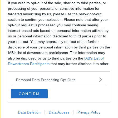
If you wish to opt-out of the sale, sharing to third parties, or
processing of your personal or sensitive information for
targeted advertising by us, please use the below opt-out
2026-03-28, 17:20
#
6
section to confirm your selection. Please note that after your
Reg: Maj 2025
glockenrein
opt-out request is processed you may continue seeing
Inlägg: 1 906
Medlem
interest-based ads based on personal information utilized by
Magyar verkar populär och hans parti ligga bra till i
us or personal information disclosed to third parties prior to
opinionsmätningar (åtminstone de han själv delar i sina sociala
your opt-out. You may separately opt-out of the further
medier, Orbán delar säkert mätningar där Fidesz eller hur det
disclosure of your personal information by third parties on the
stavas har klar majoritet). Tycker han verkar ha vettiga värderingar
men åtminstone verkar mindre korrupt än Orbán så får hoppas han
IAB’s list of downstream participants. This information may
vinner.
also be disclosed by us to third parties on the
IAB’s List of
Downstream Participants
that may further disclose it to other
2026-03-29, 10:29
#
7
third parties.
Reg: Okt 2017
Ancistrus
Inlägg: 10 146
Moderator
Personal Data Processing Opt Outs
Omröstning inlagd i enlighet med trådskaparens önskemål.
/Mod
CONFIRM
2026-03-29, 10:33
#
8
Reg: Jun 2007
Ganonito
Inlägg: 25 186
Data Deletion
Data Access
Privacy Policy
Medlem