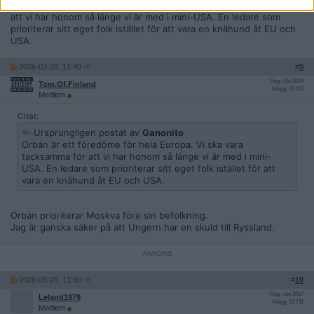
Orbán är ett föredöme för hela Europa. Vi ska vara tacksamma för
att vi har honom så länge vi är med i mini-USA. En ledare som
prioriterar sitt eget folk istället för att vara en knähund åt EU och
USA.
2026-03-29, 11:40
#
9
Reg: Okt 2014
Tom.Of.Finland
Inlägg: 22 116
Medlem
Citat:
Ursprungligen postat av
Ganonito
Orbán är ett föredöme för hela Europa. Vi ska vara
tacksamma för att vi har honom så länge vi är med i mini-
USA. En ledare som prioriterar sitt eget folk istället för att
vara en knähund åt EU och USA.
Orbán prioriterar Moskva före sin befolkning.
Jag är ganska säker på att Ungern har en skuld till Ryssland.
2026-03-29, 11:50
#
10
Reg: Jun 2017
Leland1979
Inlägg: 12 711
Medlem