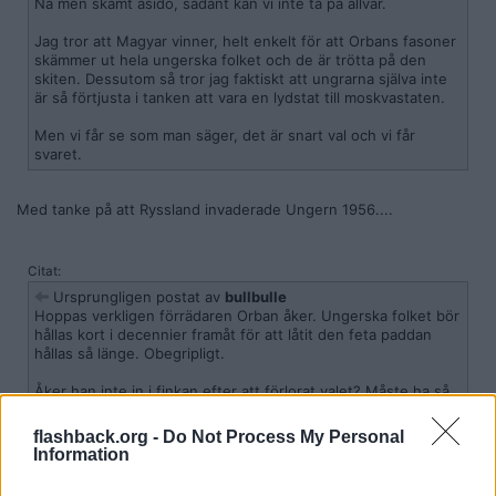
Nä men skämt åsido, sådant kan vi inte ta på allvar.
Jag tror att Magyar vinner, helt enkelt för att Orbans fasoner
skämmer ut hela ungerska folket och de är trötta på den
skiten. Dessutom så tror jag faktiskt att ungrarna själva inte
är så förtjusta i tanken att vara en lydstat till moskvastaten.
Men vi får se som man säger, det är snart val och vi får
svaret.
Med tanke på att Ryssland invaderade Ungern 1956....
Citat:
Ursprungligen postat av
bullbulle
Hoppas verkligen förrädaren Orban åker. Ungerska folket bör
hållas kort i decennier framåt för att låtit den feta paddan
hållas så länge. Obegripligt.
Åker han inte in i finkan efter att förlorat valet? Måste ha så
mycket smuts på sig vid det här lage.t Kanske hinner flyr till
U-landet Ryssland.
flashback.org -
Do Not Process My Personal
Information
Han lär inte åka till Moskva, utan han lär överklaga valet.