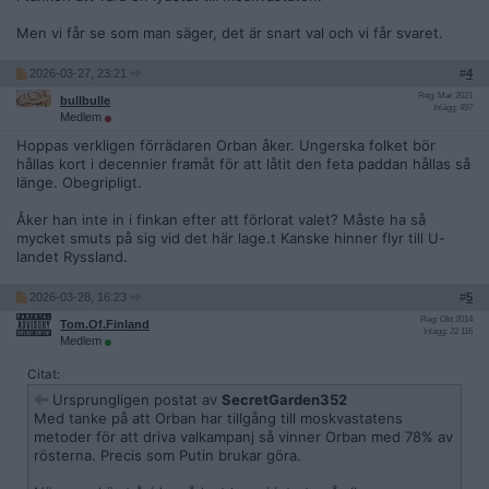
Men vi får se som man säger, det är snart val och vi får svaret.
2026-03-27, 23:21
#
4
Reg: Mar 2021
bullbulle
Inlägg: 497
Medlem
Hoppas verkligen förrädaren Orban åker. Ungerska folket bör
hållas kort i decennier framåt för att låtit den feta paddan hållas så
länge. Obegripligt.
Åker han inte in i finkan efter att förlorat valet? Måste ha så
mycket smuts på sig vid det här lage.t Kanske hinner flyr till U-
landet Ryssland.
2026-03-28, 16:23
#
5
Reg: Okt 2014
Tom.Of.Finland
Inlägg: 22 116
Medlem
Citat:
Ursprungligen postat av
SecretGarden352
Med tanke på att Orban har tillgång till moskvastatens
metoder för att driva valkampanj så vinner Orban med 78% av
rösterna. Precis som Putin brukar göra.