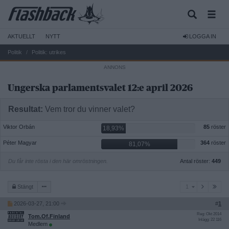
AKTUELLT
NYTT
LOGGA IN
Politik
Politik: utrikes
Ungerska parlamentsvalet 12:e april 2026
Resultat:
Vem tror du vinner valet?
Viktor Orbán
85
röster
18,93%
Péter Magyar
364
röster
81,07%
Du får inte rösta i den här omröstningen.
Antal röster:
449
1
Stängt
1
2026-03-27, 21:00
#
1
Reg: Okt 2014
Tom.Of.Finland
Inlägg: 22 116
Medlem