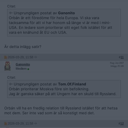
Citat:
Ursprungligen postat av
Ganonito
Orbán är ett föredöme för hela Europa. Vi ska vara
tacksamma för att vi har honom så länge vi är med i mini-
USA. En ledare som prioriterar sitt eget folk istället för att
vara en knähund åt EU och USA.
Är detta inlägg satir?
2026-03-29, 11:58
#
11
Reg: Jun 2007
Ganonito
Inlägg: 25 186
Medlem
Citat:
Ursprungligen postat av
Tom.Of.Finland
Orbán prioriterar Moskva före sin befolkning.
Jag är ganska säker på att Ungern har en skuld till Ryssland.
Orbán vill ha en fredlig relation till Ryssland istället för att hetsa
mot dem. Ser inte vad som är så konstigt med det.
2026-03-29, 11:58
#
12