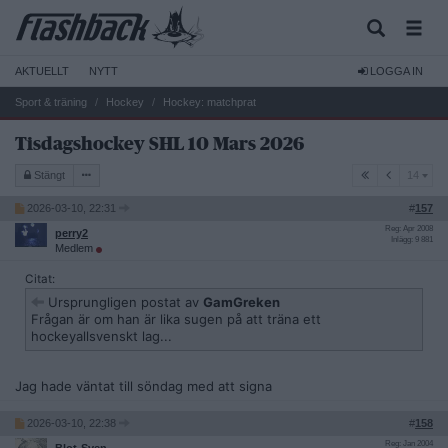
AKTUELLT
NYTT
LOGGA IN
Sport & träning
Hockey
Hockey: matchprat
Tisdagshockey SHL 10 Mars 2026
14
Stängt
14
2026-03-10, 22:31
#
157
Reg: Apr 2008
perry2
Inlägg: 9 881
Medlem
Citat:
Ursprungligen postat av
GamGreken
Frågan är om han är lika sugen på att träna ett
hockeyallsvenskt lag...
Jag hade väntat till söndag med att signa
2026-03-10, 22:38
#
158
Reg: Jan 2004