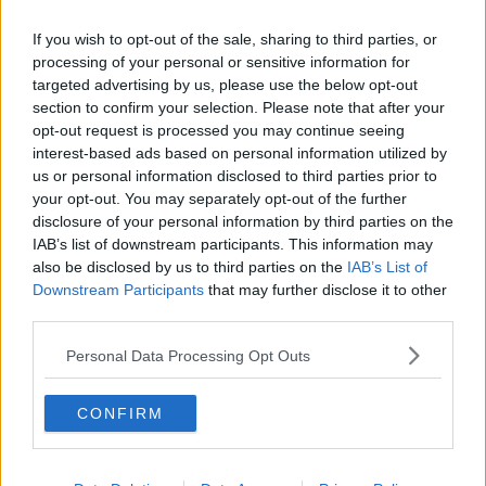
Citat:
If you wish to opt-out of the sale, sharing to third parties, or
Ursprungligen postat av
Kokacola
processing of your personal or sensitive information for
Har samtliga kritat för annan klubb eller vad är det frågan
targeted advertising by us, please use the below opt-out
om?
section to confirm your selection. Please note that after your
opt-out request is processed you may continue seeing
Det e konstigt
interest-based ads based on personal information utilized by
us or personal information disclosed to third parties prior to
Nr 54 e klar för Schweitz... de andra vet jag ej
your opt-out. You may separately opt-out of the further
2026-03-10, 23:49
#
163
disclosure of your personal information by third parties on the
Reg: Mar 2020
IAB’s list of downstream participants. This information may
Kokacola
Inlägg: 1 844
Medlem
also be disclosed by us to third parties on the
IAB’s List of
Downstream Participants
that may further disclose it to other
Citat:
third parties.
Ursprungligen postat av
perry2
Det e konstigt
Personal Data Processing Opt Outs
Nr 54 e klar för Schweitz... de andra vet jag ej
CONFIRM
Nåja, nog om Timrå, de hjälpte oss inte särskilt.
Nu lär vi ner och piska skåningar resten av veckan.