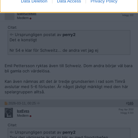
Data Deletion
Data Access
Privacy Policy
2026-03-10, 23:52
#
164
Reg: Mar 2024
GamGreken
Inlägg: 222
Medlem
Citat:
Ursprungligen postat av
perry2
Det e konstigt
Nr 54 e klar för Schweitz... de andra vet jag ej
Emil Pettersson ryktas även till Schweiz. Dom andra börjar väl bara
bli gamla och värdelösa.
Kan även nämnas att det är tredje grundserien i rad som Timrå
avslutar med 5-6 förluster. Är något jävligt märkligt med den här
spelargruppen alltså.
2026-03-11, 00:25
#
165
Reg: Apr 2010
IceEyes
Inlägg: 8 310
Medlem
Citat:
Ursprungligen postat av
perry2
Tror det viktigaste är att ni blir av med Sportchefen