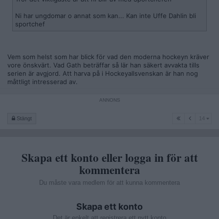
Ni har ungdomar o annat som kan... Kan inte Uffe Dahlin bli
sportchef
Vem som helst som har blick för vad den moderna hockeyn kräver
vore önskvärt. Vad Gath beträffar så lär han säkert avvakta tills
serien är avgjord. Att harva på i Hockeyallsvenskan är han nog
måttligt intresserad av.
14
Stängt
14
Skapa ett konto eller logga in för att
kommentera
Du måste vara medlem för att kunna kommentera
Skapa ett konto
Det är enkelt att registrera ett nytt konto