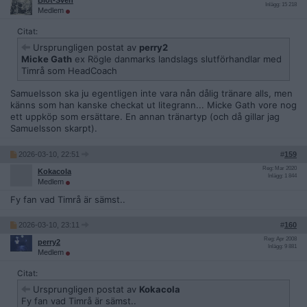
Blot-Sven
Inlägg: 15 218
Medlem
Citat:
Ursprungligen postat av
perry2
Micke Gath
ex Rögle danmarks landslags slutförhandlar med
Timrå som HeadCoach
Samuelsson ska ju egentligen inte vara nån dålig tränare alls, men
känns som han kanske checkat ut litegrann... Micke Gath vore nog
ett uppköp som ersättare. En annan tränartyp (och då gillar jag
Samuelsson skarpt).
2026-03-10, 22:51
#
159
Reg: Mar 2020
Kokacola
Inlägg: 1 844
Medlem
Fy fan vad Timrå är sämst..
2026-03-10, 23:11
#
160
Reg: Apr 2008
perry2
Inlägg: 9 881
Medlem
Citat:
Ursprungligen postat av
Kokacola
Fy fan vad Timrå är sämst..