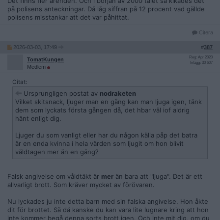
Det finns fler ärenden. Och i början av 2000 talet så kikades det
på polisens anteckningar. Då låg siffran på 12 procent vad gällde
polisens misstankar att det var påhittat.
Citera
2026-03-03, 17:49
#
387
Reg: Apr 2020
TomatKungen
Inlägg: 30 607
Medlem
Citat:
Ursprungligen postat av
nodraketen
Vilket skitsnack, ljuger man en gång kan man ljuga igen, tänk
dem som lyckats första gången då, det hbar väl iof aldrig
hänt enligt dig.
Ljuger du som vanligt eller har du någon källa påp det batra
är en enda kvinna i hela värden som ljugit om hon blivit
våldtagen mer än en gång?
Falsk angivelse om våldtäkt är
mer
än bara att "ljuga". Det är ett
allvarligt brott. Som kräver mycket av förövaren.
Nu lyckades ju inte detta barn med sin falska angivelse. Hon åkte
dit för brottet. Så då kanske du kan vara lite lugnare kring att hon
inte kommer begå denna sorts brott igen. Och inte mit dig, om du