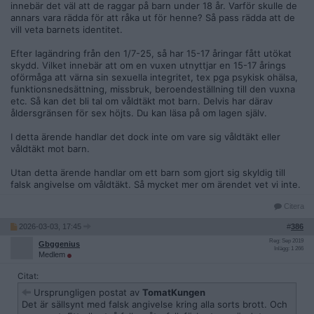
innebär det väl att de raggar på barn under 18 år. Varför skulle de
annars vara rädda för att råka ut för henne? Så pass rädda att de
vill veta barnets identitet.
Efter lagändring från den 1/7-25, så har 15-17 åringar fått utökat
skydd. Vilket innebär att om en vuxen utnyttjar en 15-17 årings
oförmåga att värna sin sexuella integritet, tex pga psykisk ohälsa,
funktionsnedsättning, missbruk, beroendeställning till den vuxna
etc. Så kan det bli tal om våldtäkt mot barn. Delvis har därav
åldersgränsen för sex höjts. Du kan läsa på om lagen själv.
I detta ärende handlar det dock inte om vare sig våldtäkt eller
våldtäkt mot barn.
Utan detta ärende handlar om ett barn som gjort sig skyldig till
falsk angivelse om våldtäkt. Så mycket mer om ärendet vet vi inte.
Citera
2026-03-03, 17:45
#
386
Reg: Sep 2019
Gbggenius
Inlägg: 1 266
Medlem
Citat:
Ursprungligen postat av
TomatKungen
Det är sällsynt med falsk angivelse kring alla sorts brott. Och