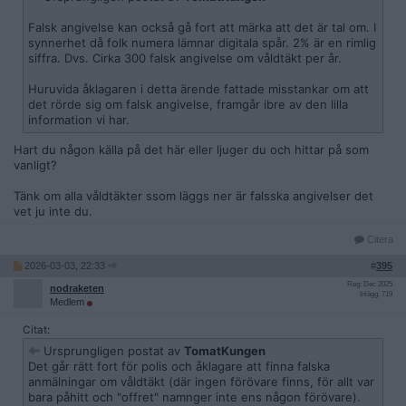
Falsk angivelse kan också gå fort att märka att det är tal om. I
synnerhet då folk numera lämnar digitala spår. 2% är en rimlig
siffra. Dvs. Cirka 300 falsk angivelse om våldtäkt per år.
Huruvida åklagaren i detta ärende fattade misstankar om att
det rörde sig om falsk angivelse, framgår ibre av den lilla
information vi har.
Hart du någon källa på det här eller ljuger du och hittar på som
vanligt?
Tänk om alla våldtäkter ssom läggs ner är falsska angivelser det
vet ju inte du.
Citera
2026-03-03, 22:33
#
395
Reg: Dec 2025
nodraketen
Inlägg: 719
Medlem
Citat:
Ursprungligen postat av
TomatKungen
Det går rätt fort för polis och åklagare att finna falska
anmälningar om våldtäkt (där ingen förövare finns, för allt var
bara påhitt och "offret" namnger inte ens någon förövare).