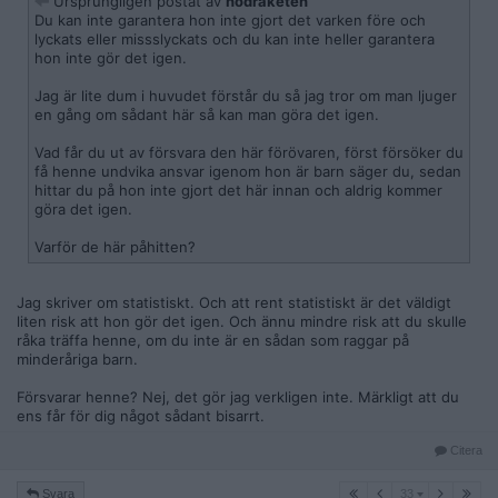
Ursprungligen postat av
nodraketen
Du kan inte garantera hon inte gjort det varken före och
lyckats eller missslyckats och du kan inte heller garantera
hon inte gör det igen.
Jag är lite dum i huvudet förstår du så jag tror om man ljuger
en gång om sådant här så kan man göra det igen.
Vad får du ut av försvara den här förövaren, först försöker du
få henne undvika ansvar igenom hon är barn säger du, sedan
hittar du på hon inte gjort det här innan och aldrig kommer
göra det igen.
Varför de här påhitten?
Jag skriver om statistiskt. Och att rent statistiskt är det väldigt
liten risk att hon gör det igen. Och ännu mindre risk att du skulle
råka träffa henne, om du inte är en sådan som raggar på
minderåriga barn.
Försvarar henne? Nej, det gör jag verkligen inte. Märkligt att du
ens får för dig något sådant bisarrt.
Citera
33
Svara
33