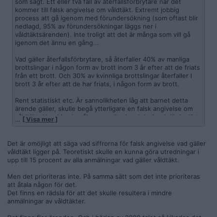
som sagt. Ett eller två fall av återfallsförbrytare när det
kommer till falsk angivelse om våldtäkt. Extremt jobbig
process att gå igenom med förundersökning (som oftast blir
nedlagd, 95% av förundersökningar läggs ner i
våldtäktsärenden). Inte troligt att det är många som vill gå
igenom det ännu en gång...
Vad gäller återfallsförbrytare, så återfaller 40% av manliga
brottslingar i någon form av brott inom 3 år efter att de friats
från ett brott. Och 30% av kvinnliga brottslingar återfaller I
brott 3 år efter att de har friats, i någon form av brott.
Rent statistiskt etc. Är sannolikheten låg att barnet detta
ärende gäller, skulle begå ytterligare en falsk angivelse om
våldtäkt. Hon blev ju påkommen (tack och lov) och lär ha lärt
…
[ Visa mer ]
sig en rejäl läxa nu!
Och i övrigt är hon ett
barn
under 18 år. Så obegripligt att
Det är omöjligt att säga vad siffrorna för falsk angivelse vad gäller
vuxna män i tråden är så rädda att råka på henne och riskera
våldtäkt ligger på. Teoretiskt skulle en kunna göra utredningar i
att få falsk angivelse om våldtäkt över sig. Vuxna män i
upp till 15 procent av alla anmälningar vad gäller våldtäkt.
tråden borde väl om något
låta bli
barn under 18, i första
hand. Det är väl främst där deras fokus bör ligga. Låter de bli
Men det prioriteras inte. På samma sätt som det inte prioriteras
det är ju risken minimal att de skulle råka på barnet detta
att åtala någon för det.
ärende handlar om.
Det finns en rädsla för att det skulle resultera i mindre
anmälningar av våldtäkter.