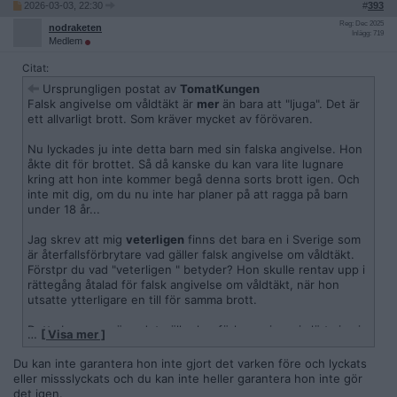
2026-03-03, 22:30
#
393
Reg: Dec 2025
nodraketen
Inlägg: 719
Medlem
Citat:
Ursprungligen postat av
TomatKungen
Falsk angivelse om våldtäkt är
mer
än bara att "ljuga". Det är
ett allvarligt brott. Som kräver mycket av förövaren.
Nu lyckades ju inte detta barn med sin falska angivelse. Hon
åkte dit för brottet. Så då kanske du kan vara lite lugnare
kring att hon inte kommer begå denna sorts brott igen. Och
inte mit dig, om du nu inte har planer på att ragga på barn
under 18 år...
Jag skrev att mig
veterligen
finns det bara en i Sverige som
är återfallsförbrytare vad gäller falsk angivelse om våldtäkt.
Förstpr du vad "veterligen " betyder? Hon skulle rentav upp i
rättegång åtalad för falsk angivelse om våldtäkt, när hon
utsatte ytterligare en till för samma brott.
Detta barn som ärendet gäller har förhoppningsvis lärt sig sin
…
[ Visa mer ]
läxa och kommer inte göra om detta brott igen.
Du kan inte garantera hon inte gjort det varken före och lyckats
eller missslyckats och du kan inte heller garantera hon inte gör
det igen.