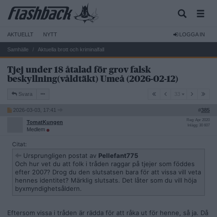
AKTUELLT
NYTT
LOGGA IN
Samhälle
Aktuella brott och kriminalfall
Tjej under 18 åtalad för grov falsk
beskyllning(våldtäkt) Umeå (2026-02-12)
33
Svara
33
2026-03-03, 17:41
#
385
Reg: Apr 2020
TomatKungen
Inlägg: 30 607
Medlem
Citat:
Ursprungligen postat av
Pellefant775
Och hur vet du att folk i tråden raggar på tjejer som föddes
efter 2007? Drog du den slutsatsen bara för att vissa vill veta
hennes identitet? Märklig slutsats. Det låter som du vill höja
byxmyndighetsåldern.
Eftersom vissa i tråden är rädda för att råka ut för henne, så ja. Då