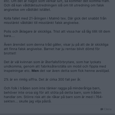
etc. Om det är något som verkar lurt, så kommer det komma fram.
Och då kan våldtäktsutredningen slå om till utredning om falsk
angivelse om våldtäkt istället.
Kolla fallet med 21-åringen i Malmö tex. Där gick det snabbt från
misstänkt våldtäkt till misstänkt falsk angivelse.
Polis och åklagare är skickliga. Trist att vissa har så låg tillit till dem
bara....
Även ärendet som denna tråd gäller, visar ju på att de är skickliga
att finna falsk angivelse. Barnet har ju rentav blivit dömd för
brottet!
Det är väl kvinnan som är återfallsförbrytare, som har lyckats
undkomma, genom att fabriksåterställa sin mobil och fippla med
inspelningar etc.
Men
det var även detta som fick henne avslöjad.
2% är en rimlig siffra. Det är cirka 300 fall per år.
Och folk i tråden som inte tänker ragga på minderåriga barn,
behöver inte oroa sig för att stöta på detta barn, som tråden
handlar om. Större risk att de råkar på barn som är med i 764-
sekten... skulle jag vilja påstå.
Citera