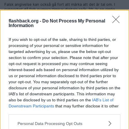
Falsk angivelse kan också gå fort att märka att det är tal om. I
synnerhet då folk numera lämnar digitala spår. 2% är en rimlig
siffra. Dvs. Cirka 300 falsk angivelse om våldtäkt per år.
flashback.org -
Do Not Process My Personal
Huruvida åklagaren i detta ärende fattade misstankar om att det
Information
rörde sig om falsk angivelse, framgår ibre av den lilla information vi
har.
If you wish to opt-out of the sale, sharing to third parties, or
Citera
processing of your personal or sensitive information for
2026-03-03, 20:16
targeted advertising by us, please use the below opt-out
#
391
section to confirm your selection. Please note that after your
Reg: Sep 2019
Gbggenius
Inlägg: 1 266
Medlem
opt-out request is processed you may continue seeing
interest-based ads based on personal information utilized by
Citat:
us or personal information disclosed to third parties prior to
Ursprungligen postat av
TomatKungen
your opt-out. You may separately opt-out of the further
Det går rätt fort för polis och åklagare att finna falska
disclosure of your personal information by third parties on the
anmälningar om våldtäkt (där ingen förövare finns, för allt var
bara påhitt och "offret" namnger inte ens någon förövare).
IAB’s list of downstream participants. This information may
also be disclosed by us to third parties on the
IAB’s List of
Falsk angivelse kan också gå fort att märka att det är tal om. I
Downstream Participants
that may further disclose it to other
synnerhet då folk numera lämnar digitala spår. 2% är en rimlig
third parties.
siffra. Dvs. Cirka 300 falsk angivelse om våldtäkt per år.
Huruvida åklagaren i detta ärende fattade misstankar om att
Personal Data Processing Opt Outs
det rörde sig om falsk angivelse, framgår ibre av den lilla