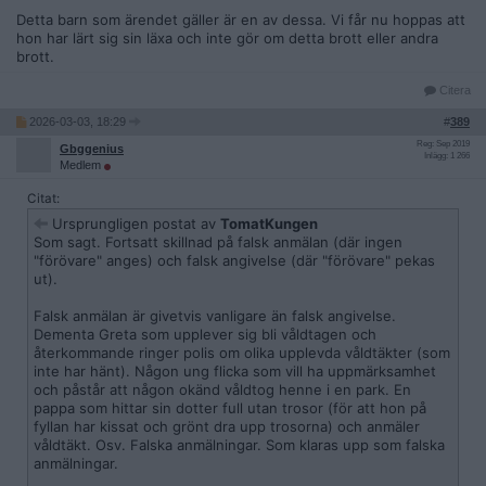
Detta barn som ärendet gäller är en av dessa. Vi får nu hoppas att
hon har lärt sig sin läxa och inte gör om detta brott eller andra
brott.
Citera
2026-03-03, 18:29
#
389
Reg: Sep 2019
Gbggenius
Inlägg: 1 266
Medlem
Citat:
Ursprungligen postat av
TomatKungen
Som sagt. Fortsatt skillnad på falsk anmälan (där ingen
"förövare" anges) och falsk angivelse (där "förövare" pekas
ut).
Falsk anmälan är givetvis vanligare än falsk angivelse.
Dementa Greta som upplever sig bli våldtagen och
återkommande ringer polis om olika upplevda våldtäkter (som
inte har hänt). Någon ung flicka som vill ha uppmärksamhet
och påstår att någon okänd våldtog henne i en park. En
pappa som hittar sin dotter full utan trosor (för att hon på
fyllan har kissat och grönt dra upp trosorna) och anmäler
våldtäkt. Osv. Falska anmälningar. Som klaras upp som falska
anmälningar.