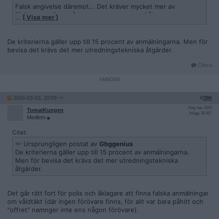
Falsk angivelse däremot... Det kräver mycket mer av
förövaren... ljuga så om en annan person. Låtsas genom
…
[ Visa mer ]
polisförhör och undersökningar. I försök att sätta ditt en
oskyldig... Och ändå inte komma någon vart med det (95% av
alla våldtäktsanmälningar leder ingen vart). Så nej. Det är inte
De kriterierna gäller upp till 15 procent av anmälningarna. Men för
sannolikt att det är ett vanligt brott. 2% låter rimligt.
bevisa det krävs det mer utredningstekniska åtgärder.
Detta barn som ärendet gäller är en av dessa. Vi får nu
Citera
hoppas att hon har lärt sig sin läxa och inte gör om detta
brott eller andra brott.
2026-03-03, 20:09
#
390
Reg: Apr 2020
TomatKungen
Inlägg: 30 607
Medlem
Citat:
Ursprungligen postat av
Gbggenius
De kriterierna gäller upp till 15 procent av anmälningarna.
Men för bevisa det krävs det mer utredningstekniska
åtgärder.
Det går rätt fort för polis och åklagare att finna falska anmälningar
om våldtäkt (där ingen förövare finns, för allt var bara påhitt och
"offret" namnger inte ens någon förövare).