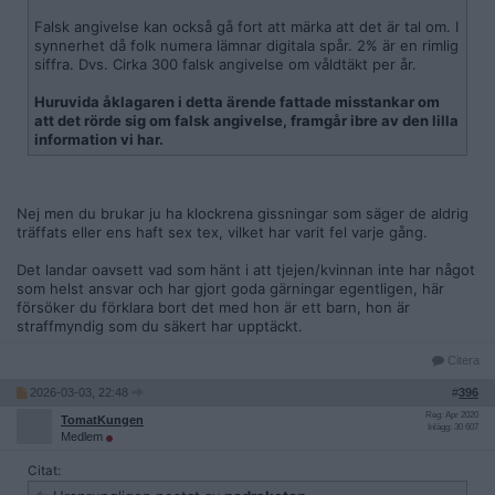
Falsk angivelse kan också gå fort att märka att det är tal om. I
synnerhet då folk numera lämnar digitala spår. 2% är en rimlig
siffra. Dvs. Cirka 300 falsk angivelse om våldtäkt per år.
Huruvida åklagaren i detta ärende fattade misstankar om
att det rörde sig om falsk angivelse, framgår ibre av den lilla
information vi har.
Nej men du brukar ju ha klockrena gissningar som säger de aldrig
träffats eller ens haft sex tex, vilket har varit fel varje gång.
Det landar oavsett vad som hänt i att tjejen/kvinnan inte har något
som helst ansvar och har gjort goda gärningar egentligen, här
försöker du förklara bort det med hon är ett barn, hon är
straffmyndig som du säkert har upptäckt.
Citera
2026-03-03, 22:48
#
396
Reg: Apr 2020
TomatKungen
Inlägg: 30 607
Medlem
Citat: