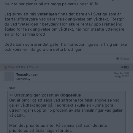
nu inte har planer på att ragga på barn under 18 år...
Jag skrev att mig
veterligen
finns det bara en i Sverige som är
återfallsförbrytare vad gäller falsk angivelse om våldtäkt. Förstpr
du vad "veterligen " betyder? Hon skulle rentav upp i rättegång
åtalad för falsk angivelse om våldtäkt, när hon utsatte ytterligare
en till för samma brott.
Detta barn som ärendet gäller har förhoppningsvis lärt sig sin läxa
och kommer inte göra om detta brott igen.
Citera
2026-03-03, 17:59
#
388
Reg: Apr 2020
TomatKungen
Inlägg: 30 607
Medlem
Citat:
Ursprungligen postat av
Gbggenius
Det är omöjligt att säga vad siffrorna för falsk angivelse vad
gäller våldtäkt ligger på. Teoretiskt skulle en kunna göra
utredningar i upp till 15 procent av alla anmälningar vad gäller
våldtäkt.
Men det prioriteras inte. På samma sätt som det inte
prioriteras att åtala någon för det.