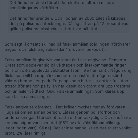
Det finns en rädsla för att det skulle resultera i mindre
anmälningar av våldtäkter.
Det finns fler ärenden. Och i början av 2000 talet så kikades
det på polisens anteckningar. Då låg siffran på 12 procent vad
gällde polisens misstankar att det var påhittat.
Som sagt. Fortsatt skillnad på falsk anmälan (där ingen "förövare"
anges) och falsk angivelse (där "förövare" pekas ut).
Falsk anmälan är givetvis vanligare än falsk angivelse. Dementa
Greta som upplever sig bli våldtagen och återkommande ringer
polis om olika upplevda våldtäkter (som inte har hänt). Någon ung
flicka som vill ha uppmärksamhet och påstår att någon okänd
våldtog henne i en park. En pappa som hittar sin dotter full utan
trosor (för att hon på fyllan har kissat och grönt dra upp trosorna)
och anmäler våldtäkt. Osv. Falska anmälningar. Som klaras upp
som falska anmälningar.
Falsk angivelse däremot... Det kräver mycket mer av förövaren...
ljuga så om en annan person. Låtsas genom polisförhör och
undersökningar. I försök att sätta ditt en oskyldig... Och ändå inte
komma någon vart med det (95% av alla våldtäktsanmälningar
leder ingen vart). Så nej. Det är inte sannolikt att det är ett vanligt
brott. 2% låter rimligt.