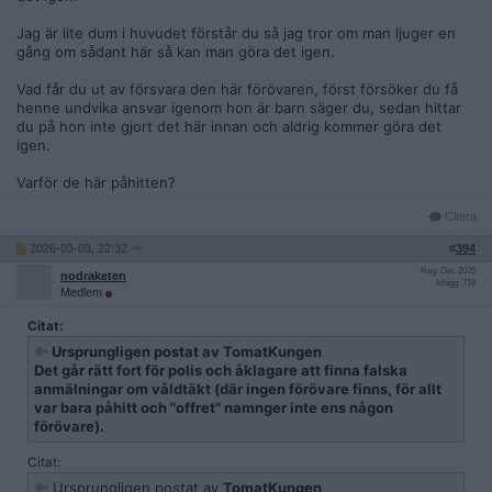
Jag är lite dum i huvudet förstår du så jag tror om man ljuger en
gång om sådant här så kan man göra det igen.
Vad får du ut av försvara den här förövaren, först försöker du få
henne undvika ansvar igenom hon är barn säger du, sedan hittar
du på hon inte gjort det här innan och aldrig kommer göra det
igen.
Varför de här påhitten?
Citera
2026-03-03, 22:32
#
394
Reg: Dec 2025
nodraketen
Inlägg: 719
Medlem
Citat:
Ursprungligen postat av
TomatKungen
Det går rätt fort för polis och åklagare att finna falska
anmälningar om våldtäkt (där ingen förövare finns, för allt
var bara påhitt och "offret" namnger inte ens någon
förövare).
Citat:
Ursprungligen postat av
TomatKungen