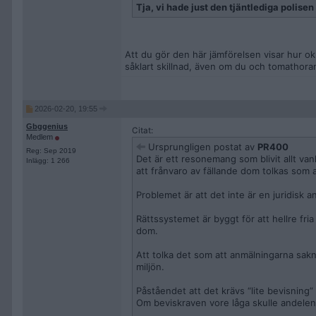
Tja, vi hade just den tjäntlediga polise
Att du gör den här jämförelsen visar hur okun
såklart skillnad, även om du och tomathoran
2026-02-20, 19:55
Gbggenius
Citat:
Medlem
Ursprungligen postat av
PR400
Reg: Sep 2019
Det är ett resonemang som blivit allt van
Inlägg: 1 266
att frånvaro av fällande dom tolkas som a
Problemet är att det inte är en juridisk 
Rättssystemet är byggt för att hellre fria 
dom.
Att tolka det som att anmälningarna sakna
miljön.
Påståendet att det krävs “lite bevisning
Om beviskraven vore låga skulle andelen 