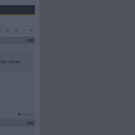
5
26
35
#
289
 kan styrka
Citera
#
290