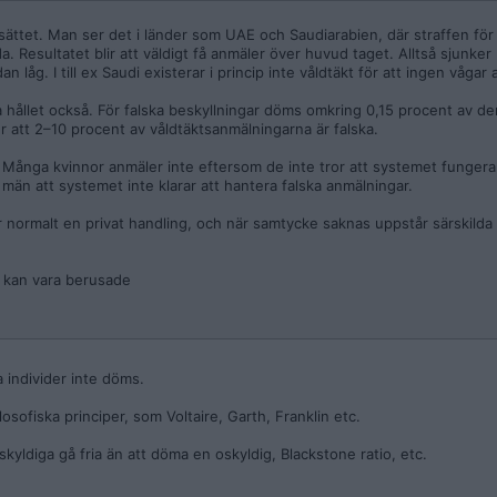
ättet. Man ser det i länder som UAE och Saudiarabien, där straffen för 
a. Resultatet blir att väldigt få anmäler över huvud taget. Alltså sjunker
åg. I till ex Saudi existerar i princip inte våldtäkt för att ingen vågar 
 hållet också. För falska beskyllningar döms omkring 0,15 procent av 
r att 2–10 procent av våldtäktsanmälningarna är falska.
 Många kvinnor anmäler inte eftersom de inte tror att systemet fungerar
män att systemet inte klarar att hantera falska anmälningar.
r normalt en privat handling, och när samtycke saknas uppstår särskilda 
 kan vara berusade
t mycket allvarligt brott och vill göra något åt det. Men rättssystemet 
två risker:
 individer inte döms.
älningar klaras inte upp eller utreds tillräckligt
osofiska principer, som Voltaire, Garth, Franklin etc.
ar som ett olösligt problem, vilket även många debattörer gör, blir standa
et.
skyldiga gå fria än att döma en oskyldig, Blackstone ratio, etc.