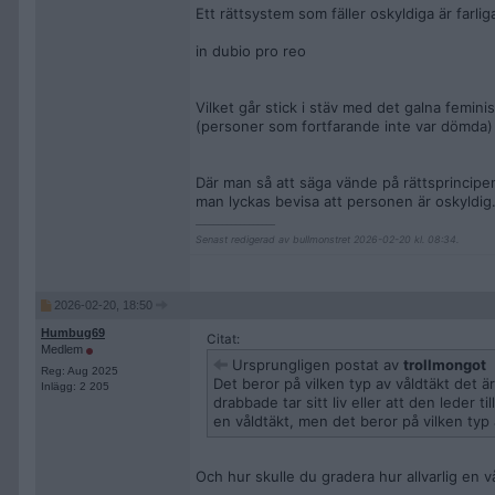
Ett rättsystem som fäller oskyldiga är farlig
in dubio pro reo
Vilket går stick i stäv med det galna femi
(personer som fortfarande inte var dömda) p
Där man så att säga vände på rättsprincipen at
man lyckas bevisa att personen är oskyldig
__________________
Senast redigerad av bullmonstret 2026-02-20 kl. 08:34.
2026-02-20, 18:50
Humbug69
Citat:
Medlem
Ursprungligen postat av
trollmongot
Reg: Aug 2025
Det beror på vilken typ av våldtäkt det ä
Inlägg: 2 205
drabbade tar sitt liv eller att den leder ti
en våldtäkt, men det beror på vilken typ 
Och hur skulle du gradera hur allvarlig en v