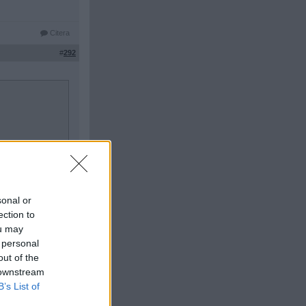
Citera
#
292
sonal or
ection to
ou may
 personal
Citera
out of the
#
293
 downstream
B’s List of