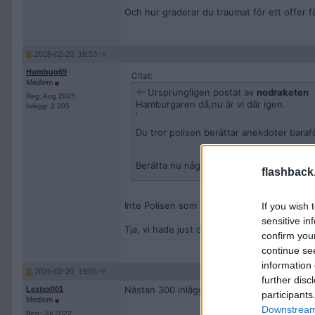
Och hur graderar du traumat för ett offer fö
2026-02-20, 18:53
Humbug69
Citat:
Medlem
Ursprungligen postat av
nodraketen
Reg: Aug 2025
Hamburgaren då,nu är vi där igen.
Inlägg: 2 205
'
Du tror polisen berättar anekdoter bara
Berätta nu någon känd aneldot som polis
flashback
Inte Polisen som myndighet. Detta var en en
If you wish 
sensitive in
Tja, vi hade just den tjäntlediga polisen so
confirm you
continue se
information 
2026-02-20, 19:05
further disc
Nästan 300 inlägg och ingen som sitter på
Lextex001
participants
Medlem
Downstream 
Reg: Jul 2022