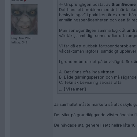
Medlem
Ursprungligen postat av
SiamGnome
Det finns ett problem med det här tankes
beskyllningar” i praktiken är extremt hård
anmälningsbenägenheten och den är redan l
Man ser egentligen samma logik åt andra
våldtäkt, samtidigt som studier ofta ange
Reg: Mar 2020
Inlägg: 348
Vi får då ett dubbelt förtroendeproblem:
våldtäktsmän lagförs. samtidigt upplever 
I grunden beror det på bevisläget. Sex ä
A. Det finns ofta inga vittnen
B. Både gärningsperson och målsägande
C. Teknisk bevisning saknas ofta
…
[ Visa mer ]
Samhället ser, med rätta, våldtäkt som et
resurser och höga beviskrav. Det skapar 
Ja samhället måste markera så att oskyldiga
Många våldtäktsmän går fria och falska anm
Det vilar på grundläggande västerländska fil
När politiker ställs inför vad de uppfatt
höja straffen och utvidga brottsbegrepp
De hävdade att, generell sett hellre låta 10 