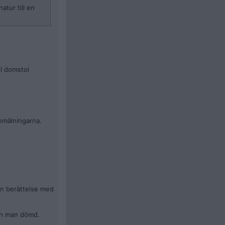
tur till en
gar är
 en analys av
ll domstol
, varför slogs
nmälningarna.
in berättelse med
 en man dömd.