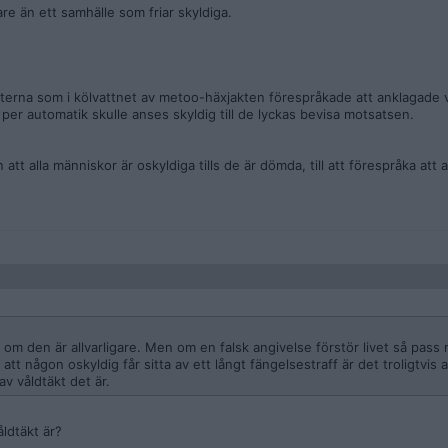
are än ett samhälle som friar skyldiga.
nisterna som i kölvattnet av metoo-häxjakten förespråkade att anklagade
er automatik skulle anses skyldig till de lyckas bevisa motsatsen.
t alla människor är oskyldiga tills de är dömda, till att förespråka att all
.
r om den är allvarligare. Men om en falsk angivelse förstör livet så pass
ll att någon oskyldig får sitta av ett långt fängelsestraff är det troligtvis a
av våldtäkt det är.
åldtäkt är?