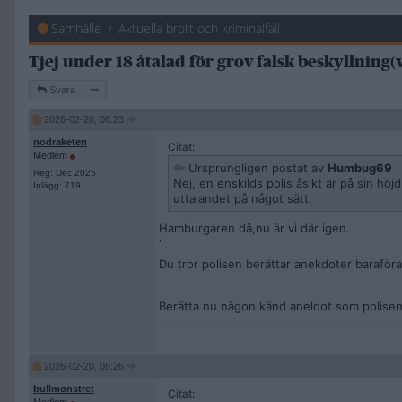
Samhälle
Aktuella brott och kriminalfall
Tjej under 18 åtalad för grov falsk beskyllning
Svara
2026-02-20, 06:23
nodraketen
Citat:
Medlem
Ursprungligen postat av
Humbug69
Reg: Dec 2025
Nej, en enskilds polis åsikt är på sin h
Inlägg: 719
uttalandet på något sätt.
Hamburgaren då,nu är vi där igen.
'
Du tror polisen berättar anekdoter baraför
Berätta nu någon känd aneldot som polisen
2026-02-20, 08:26
bullmonstret
Citat: