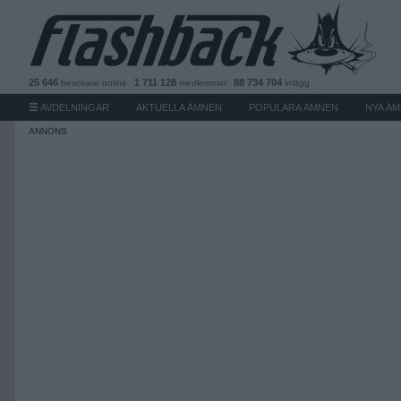
25 646
1 711 128
88 734 704
besökare
online
medlemmar
inlägg
AVDELNINGAR
AKTUELLA ÄMNEN
POPULÄRA ÄMNEN
NYA Ä