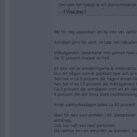
Det som blir tydligt är ett återkommande
berättelse om att anmälningar i huvudsa
…
[ Visa mer ]
Den världsbilden säger mindre om rättss
utgångspunkten.
Blir för mig uppenbart att.du inte vet varfö
Och när slutsatsen alltid är att problemet
verkligheten.
Anmälan görs för sent. Vi talar om månader ib
Då är det en berättelse man har bestämt s
Målsäganden samarbetar inte genom hela utr
Ca 10 procent hoppar av helt.
Minderåriga som inte kan säga ifrån, öve
de inte.
En stor del av anmälningarna är irrelevanta.
Dvs att någon som är psykiskt sjuk och är
Sjuka uppfattningar som tolereras och up
Sen har vi ca 5 procent där någon annan ha
Sen har vi ca 1,5 procent där målsäganden h
Ca 3 procent där anmälaren trott att en våld
5 procent där det finns stark mortbevisning
Innan samtyckeslagen lades ca 50 procent ne
Men för den som anmäler I tid. Samarbetar
anhöriga.
Och har haft sex med personen.
Då hamnar en i en minoritet av ärenden. So