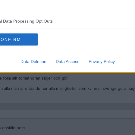
l Data Processing Opt Outs
CONFIRM
 enskild polis.
 som som åkte dit på drograttfylla och skylde på att hon vejat för en hund
Data Deletion
Data Access
Privacy Policy
älld, jag vet du inte vet det, men inte ens en ordningsvakt eller väktare f
följa allt tomathoran säger och gör.
 alla män är onda du har alla möjligheter som kvinna i sverige göra något
 enskild polis.