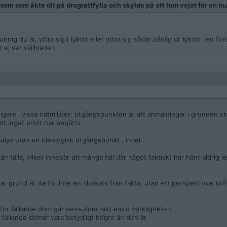
n som som åkte dit på drograttfylla och skylde på att hon vejat för en h
nig du är, yttra sig i tjänst eller yttra sig sådär påväg ur tjänst i en f
 ej ser skillnaden
ligare i vissa nätmiljöer: utgångspunkten är att anmälningar i grunden s
tt inget brott har begåtts.
analys utan en ideologisk utgångspunkt , incel.
än fälla, vilket innebär att många fall där något faktiskt har hänt aldrig led
r grund är därför inte en slutsats från fakta, utan ett perspektivval utif
” för fällande dom går dessutom rakt emot verkligheten.
fällande domar vara betydligt högre än den är.