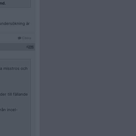
und.
örundersökning är
Citera
#
296
ka misstros och
er till fällande
rån incel-