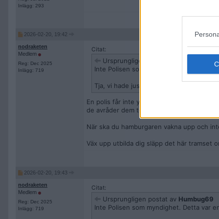
Inlägg: 293
Persona
2026-02-20, 19:42
nodraketen
Citat:
Medlem
Ursprungligen postat av
Humbug69
Reg: Dec 2025
Inte Polisen som myndighet. Detta var en
Inlägg: 719
Tja, vi hade just den tjäntlediga polisen
En polis får inte yttra sig så om han är anst
de avråder dem tom ha sociala medier.
När ska du hamburgaren vakna upp och inte 
Väx upp utbilda dig släpp det här tramset om
2026-02-20, 19:43
nodraketen
Citat:
Medlem
Ursprungligen postat av
Humbug69
Reg: Dec 2025
Inte Polisen som myndighet. Detta var en
Inlägg: 719