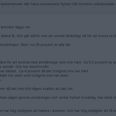
 tankemönster där fokus konsekvent flyttas från brottets svårbevisade na
k är obefogade och att systemet i grunden överdriver problemet.
ystemet och mer om en nätkultur där misstro mot kvinnor och anmälnin
r ärenden läggs ner.
 är överdrivet oavsett vad statistiken faktiskt visar då är det inte längre
land år. Och går därför inte att utreda tillräckligt väl för att kunna ta ti
ig för att tro på.
edningen. Sker i ca 35 procent av alla fall.
rdrivet de har godkänt övergreppen, kvinnor som blir utsatta, överdrivet
 känd för art komma med anmälningar som inte hänt. Ca 5,5 procent av a
pmuntras i vissa nätverksmiljöer.
r anmält. Och har missförstått.
ar däckat . Ca 4 procent då det troligtvis inte har hänt.
täkt har skett som troligtvis inte har skett.
.
r då det inte höll någon kvalitet att tals om
 hela vägen genom utredningen och verkar hyfsat trovärdig. Har delat s
m har hög möjlighet att hamna i domstol. Och har hög möjlighet att få