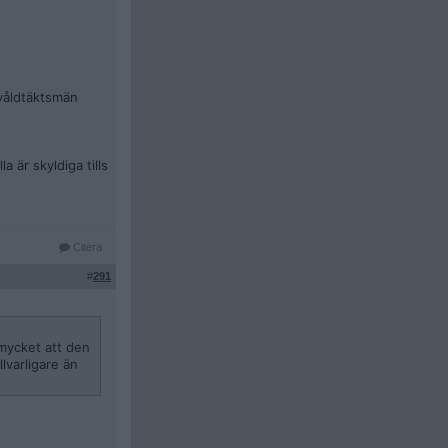
 våldtäktsmän
a är skyldiga tills
Citera
#
291
 mycket att den
llvarligare än