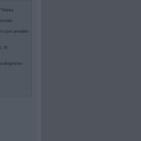
“falska
anmäla.
dem som anmäler
, få
svårigheter:
har begränsade
rdreaktionen att