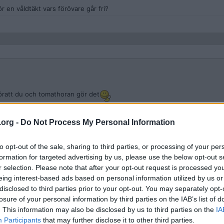
r en våldtäkt vars förövare går fri?
föratt du och tomathoran gör det
en brukar berätta.
.org -
Do Not Process My Personal Information
skild polis.
to opt-out of the sale, sharing to third parties, or processing of your per
formation for targeted advertising by us, please use the below opt-out s
m som åkte dit på drograttfylla och skylde på att hon vejat för en hund.
r selection. Please note that after your opt-out request is processed y
eing interest-based ads based on personal information utilized by us or
disclosed to third parties prior to your opt-out. You may separately opt-
losure of your personal information by third parties on the IAB’s list of
 stämningsansökan eller fup?
. This information may also be disclosed by us to third parties on the
IA
Participants
that may further disclose it to other third parties.