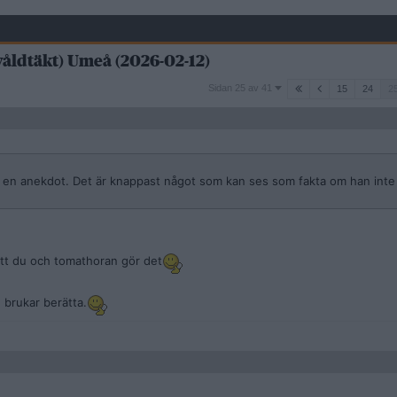
(våldtäkt) Umeå (2026-02-12)
Sidan
Sidan 25 av 41
15
24
2
25
av
41
öjd en anekdot. Det är knappast något som kan ses som fakta om han inte
att du och tomathoran gör det
 brukar berätta.