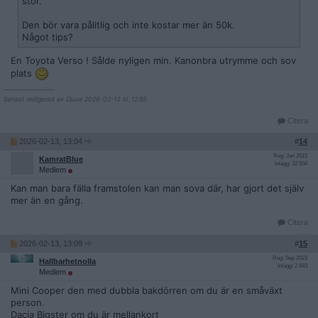
stor.
Den bör vara pålitlig och inte kostar mer än 50k.
Något tips?
En Toyota Verso ! Sålde nyligen min. Kanonbra utrymme och sov
plats
__________________
Senast redigerad av Djuse 2026-02-13 kl. 12:55.
Citera
2026-02-13, 13:04
#
14
Reg: Jan 2015
KamratBlue
Inlägg: 32 504
Medlem
Kan man bara fälla framstolen kan man sova där, har gjort det själv
mer än en gång.
Citera
2026-02-13, 13:09
#
15
Reg: Sep 2023
Hallbarhetnolla
Inlägg: 2 683
Medlem
Mini Cooper den med dubbla bakdörren om du är en småväxt
person.
Dacia Bigster om du är mellankort