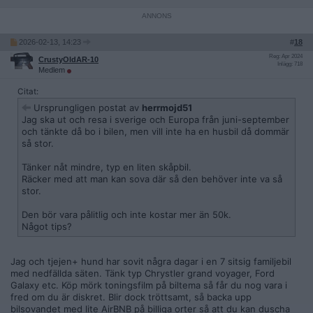
2026-02-13, 14:23
#
18
Reg: Apr 2024
CrustyOldAR-10
Inlägg: 718
Medlem
Citat:
Ursprungligen postat av
herrmojd51
Jag ska ut och resa i sverige och Europa från juni-september
och tänkte då bo i bilen, men vill inte ha en husbil då dommär
så stor.
Tänker nåt mindre, typ en liten skåpbil.
Räcker med att man kan sova där så den behöver inte va så
stor.
Den bör vara pålitlig och inte kostar mer än 50k.
Något tips?
Jag och tjejen+ hund har sovit några dagar i en 7 sitsig familjebil
med nedfällda säten. Tänk typ Chrystler grand voyager, Ford
Galaxy etc. Köp mörk toningsfilm på biltema så får du nog vara i
fred om du är diskret. Blir dock tröttsamt, så backa upp
bilsovandet med lite AirBNB på billiga orter så att du kan duscha