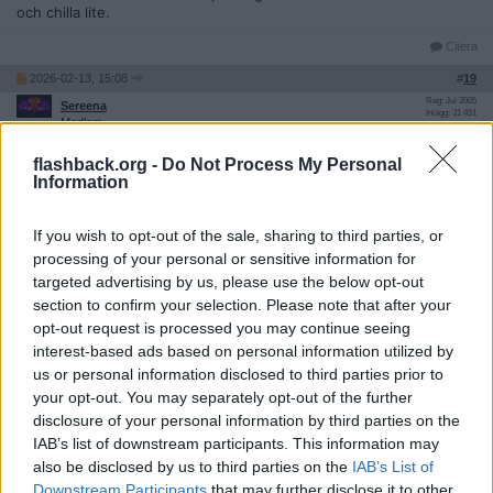
och chilla lite.
Citera
2026-02-13, 15:08
#
19
Reg: Jul 2005
Sereena
Inlägg: 31 451
Medlem
Farsan veckopendlade under ett år och sov i en Ford Transit
flashback.org -
Do Not Process My Personal
inredd med en säng/resårbotten under veckorna (dusch och tvätt
Information
på jobbet) och det var enl honom iaf riktigt bekvämt.
__________________
Senast redigerad av Sereena 2026-02-13 kl. 15:12.
If you wish to opt-out of the sale, sharing to third parties, or
processing of your personal or sensitive information for
Citera
targeted advertising by us, please use the below opt-out
2026-02-13, 15:32
#
20
section to confirm your selection. Please note that after your
Reg: Apr 2024
Robadido
opt-out request is processed you may continue seeing
Inlägg: 514
Medlem
interest-based ads based on personal information utilized by
Citat:
us or personal information disclosed to third parties prior to
Ursprungligen postat av
herrmojd51
your opt-out. You may separately opt-out of the further
Jag ska ut och resa i sverige och Europa från juni-september
disclosure of your personal information by third parties on the
och tänkte då bo i bilen, men vill inte ha en husbil då dommär
IAB’s list of downstream participants. This information may
så stor.
also be disclosed by us to third parties on the
IAB’s List of
Tänker nåt mindre, typ en liten skåpbil.
Downstream Participants
that may further disclose it to other