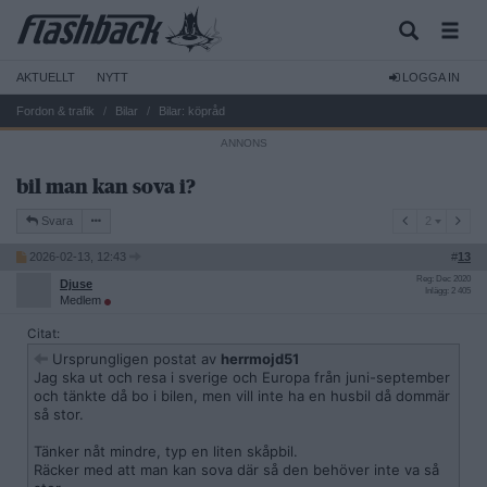
AKTUELLT
NYTT
LOGGA IN
Fordon & trafik
Bilar
Bilar: köpråd
bil man kan sova i?
2
Svara
2
2026-02-13, 12:43
#
13
Reg: Dec 2020
Djuse
Inlägg: 2 405
Medlem
Citat:
Ursprungligen postat av
herrmojd51
Jag ska ut och resa i sverige och Europa från juni-september
och tänkte då bo i bilen, men vill inte ha en husbil då dommär
så stor.
Tänker nåt mindre, typ en liten skåpbil.
Räcker med att man kan sova där så den behöver inte va så