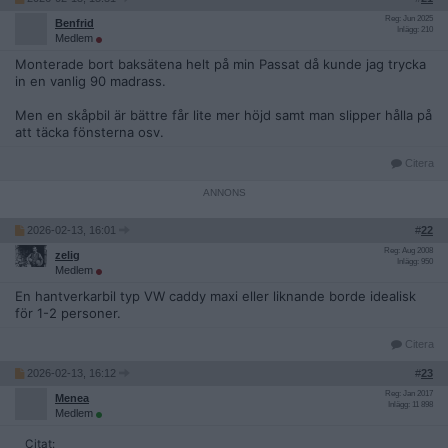
Reg: Jun 2025
Benfrid
Inlägg: 210
Medlem
Monterade bort baksätena helt på min Passat då kunde jag trycka
in en vanlig 90 madrass.
Men en skåpbil är bättre får lite mer höjd samt man slipper hålla på
att täcka fönsterna osv.
Citera
2026-02-13, 16:01
#
22
Reg: Aug 2008
zelig
Inlägg: 950
Medlem
En hantverkarbil typ VW caddy maxi eller liknande borde idealisk
för 1-2 personer.
Citera
2026-02-13, 16:12
#
23
Reg: Jan 2017
Menea
Inlägg: 11 898
Medlem
Citat: