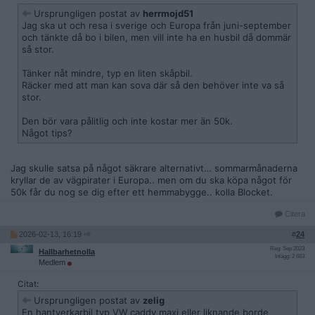
Ursprungligen postat av
herrmojd51
Jag ska ut och resa i sverige och Europa från juni-september
och tänkte då bo i bilen, men vill inte ha en husbil då dommär
så stor.
Tänker nåt mindre, typ en liten skåpbil.
Räcker med att man kan sova där så den behöver inte va så
stor.
Den bör vara pålitlig och inte kostar mer än 50k.
Något tips?
Jag skulle satsa på något säkrare alternativt… sommarmånaderna
kryllar de av vägpirater i Europa.. men om du ska köpa något för
50k får du nog se dig efter ett hemmabygge.. kolla Blocket.
Citera
2026-02-13, 16:19
#
24
Reg: Sep 2023
Hallbarhetnolla
Inlägg: 2 683
Medlem
Citat:
Ursprungligen postat av
zelig
En hantverkarbil typ VW caddy maxi eller liknande borde