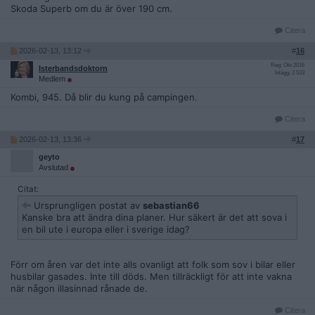
Skoda Superb om du är över 190 cm.
Citera
2026-02-13, 13:12
#
16
Reg: Okt 2016
Isterbandsdoktorn
Inlägg: 2 533
Medlem
Kombi, 945. Då blir du kung på campingen.
Citera
2026-02-13, 13:36
#
17
geyto
Avslutad
Citat:
Ursprungligen postat av
sebastian66
Kanske bra att ändra dina planer. Hur säkert är det att sova i
en bil ute i europa eller i sverige idag?
Förr om åren var det inte alls ovanligt att folk som sov i bilar eller
husbilar gasades. Inte till döds. Men tillräckligt för att inte vakna
när någon illasinnad rånade de.
Citera