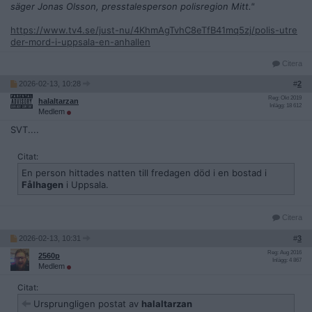
säger Jonas Olsson, presstalesperson polisregion Mitt."
https://www.tv4.se/just-nu/4KhmAgTvhC8eTfB41mq5zj/polis-utre
der-mord-i-uppsala-en-anhallen
Citera
2026-02-13, 10:28
#
2
Reg: Okt 2019
halaltarzan
Inlägg: 18 612
Medlem
SVT....
Citat:
En person hittades natten till fredagen död i en bostad i
Fålhagen
i Uppsala.
Citera
2026-02-13, 10:31
#
3
Reg: Aug 2016
2560p
Inlägg: 4 867
Medlem
Citat:
Ursprungligen postat av
halaltarzan