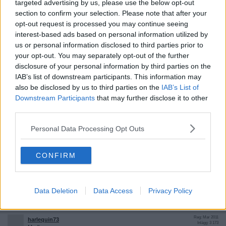
targeted advertising by us, please use the below opt-out
Citera
section to confirm your selection. Please note that after your
opt-out request is processed you may continue seeing
2026-02-13, 10:38
#
7
interest-based ads based on personal information utilized by
Reg: Maj 2017
kopparfisk
Inlägg: 2 829
Medlem
us or personal information disclosed to third parties prior to
your opt-out. You may separately opt-out of the further
Så relationsvåld eller olycka/sjukdom. Jag gissar på det senare.
disclosure of your personal information by third parties on the
Citera
IAB’s list of downstream participants. This information may
also be disclosed by us to third parties on the
IAB’s List of
2026-02-13, 10:39
#
8
Downstream Participants
that may further disclose it to other
Reg: Aug 2016
2560p
Inlägg: 4 867
Medlem
third parties.
Citat:
Personal Data Processing Opt Outs
Ursprungligen postat av
kopparfisk
Så relationsvåld eller olycka/sjukdom.
Jag gissar på det
senare.
CONFIRM
Då ringer man väl ambulans snarare än polis?
Data Deletion
Data Access
Privacy Policy
Citera
2026-02-13, 11:01
#
9
Reg: Mar 2011
harlequin73
Inlägg: 3 173