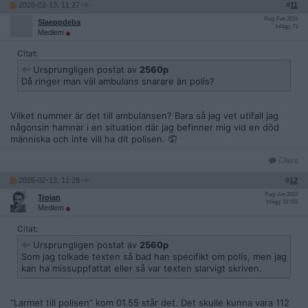
2026-02-13, 11:27
#
11
Reg: Feb 2024
Slaeppdeba
Inlägg: 73
Medlem
Citat:
Ursprungligen postat av
2560p
Då ringer man väl ambulans snarare än polis?
Vilket nummer är det till ambulansen? Bara så jag vet utifall jag
någonsin hamnar i en situation där jag befinner mig vid en död
människa och inte vill ha dit polisen. 🤦
Citera
2026-02-13, 11:28
#
12
Reg: Jun 2003
Troian
Inlägg: 33 033
Medlem
Citat:
Ursprungligen postat av
2560p
Som jag tolkade texten så bad han specifikt om polis, men jag
kan ha missuppfattat eller så var texten slarvigt skriven.
”Larmet till polisen” kom 01.55 står det. Det skulle kunna vara 112