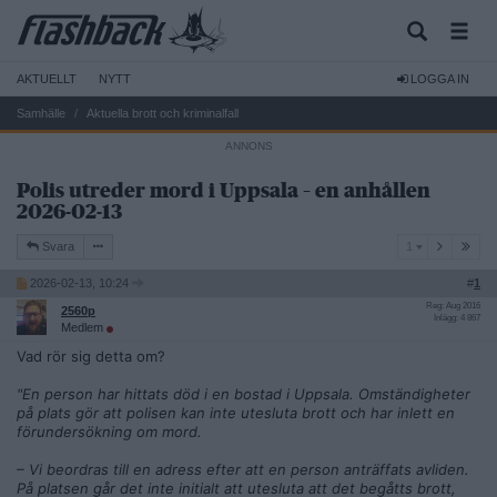
AKTUELLT
NYTT
LOGGA IN
Samhälle
Aktuella brott och kriminalfall
Polis utreder mord i Uppsala – en anhållen
2026-02-13
1
Svara
1
2026-02-13, 10:24
#
1
Reg: Aug 2016
2560p
Inlägg: 4 867
Medlem
Vad rör sig detta om?
"En person har hittats död i en bostad i Uppsala. Omständigheter
på plats gör att polisen kan inte utesluta brott och har inlett en
förundersökning om mord.
– Vi beordras till en adress efter att en person anträffats avliden.
På platsen går det inte initialt att utesluta att det begåtts brott,