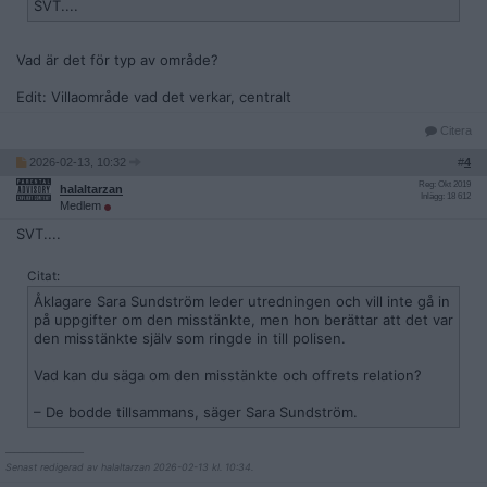
SVT....
Vad är det för typ av område?
Edit: Villaområde vad det verkar, centralt
Citera
2026-02-13, 10:32
#
4
Reg: Okt 2019
halaltarzan
Inlägg: 18 612
Medlem
SVT....
Citat:
Åklagare Sara Sundström leder utredningen och vill inte gå in
på uppgifter om den misstänkte, men hon berättar att det var
den misstänkte själv som ringde in till polisen.
Vad kan du säga om den misstänkte och offrets relation?
– De bodde tillsammans, säger Sara Sundström.
__________________
Senast redigerad av halaltarzan 2026-02-13 kl. 10:34.