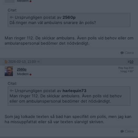
Medlem
Citat:
Ursprungligen postat av
2560p
Då ringer man väl ambulans snarare än polis?
Man ringer 112. De skickar ambulans. Även polis vid behov eller om
ambulanspersonal bedömer det nödvändigt.
Citera
2026-02-13, 11:03
#
10
Reg: Aug 2016
2560p
Inlägg: 4 867
Medlem
Citat:
Ursprungligen postat av
harlequin73
Man ringer 112. De skickar ambulans. Även polis vid behov
eller om ambulanspersonal bedömer det nödvändigt.
Som jag tolkade texten så bad han specifikt om polis, men jag kan
ha missuppfattat eller så var texten slarvigt skriven.
Citera