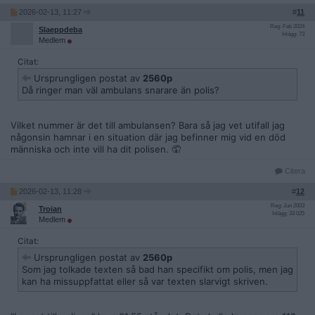
2026-02-13, 11:27
#
11
Reg: Feb 2024
Slaeppdeba
Inlägg: 73
Medlem
Citat:
Ursprungligen postat av
2560p
Då ringer man väl ambulans snarare än polis?
Vilket nummer är det till ambulansen? Bara så jag vet utifall jag
någonsin hamnar i en situation där jag befinner mig vid en död
människa och inte vill ha dit polisen. 🤦
Citera
2026-02-13, 11:28
#
12
Reg: Jun 2003
Troian
Inlägg: 33 025
Medlem
Citat:
Ursprungligen postat av
2560p
Som jag tolkade texten så bad han specifikt om polis, men jag
kan ha missuppfattat eller så var texten slarvigt skriven.