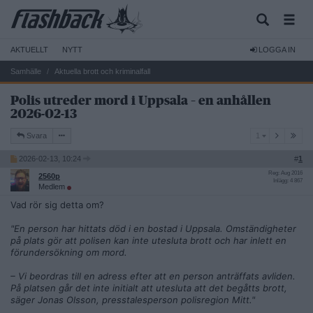
AKTUELLT
NYTT
LOGGA IN
Samhälle
Aktuella brott och kriminalfall
Polis utreder mord i Uppsala – en anhållen
2026-02-13
1
Svara
1
2026-02-13, 10:24
#
1
Reg: Aug 2016
2560p
Inlägg: 4 867
Medlem
Vad rör sig detta om?
"En person har hittats död i en bostad i Uppsala. Omständigheter
på plats gör att polisen kan inte utesluta brott och har inlett en
förundersökning om mord.
– Vi beordras till en adress efter att en person anträffats avliden.
På platsen går det inte initialt att utesluta att det begåtts brott,
säger Jonas Olsson, presstalesperson polisregion Mitt."