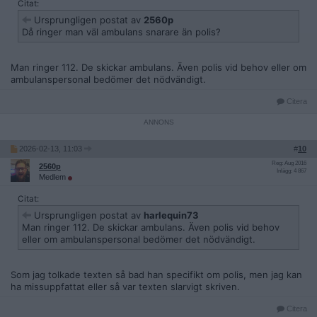
Citat:
Ursprungligen postat av
2560p
Då ringer man väl ambulans snarare än polis?
Man ringer 112. De skickar ambulans. Även polis vid behov eller om
ambulanspersonal bedömer det nödvändigt.
Citera
2026-02-13, 11:03
#
10
Reg: Aug 2016
2560p
Inlägg: 4 867
Medlem
Citat:
Ursprungligen postat av
harlequin73
Man ringer 112. De skickar ambulans. Även polis vid behov
eller om ambulanspersonal bedömer det nödvändigt.
Som jag tolkade texten så bad han specifikt om polis, men jag kan
ha missuppfattat eller så var texten slarvigt skriven.
Citera