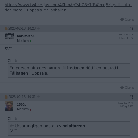
https://www.tv4.se/just-nu/4KhmAgTvhC8eTfB41mq5zj/polis-utre
der-mord-i-uppsala-en-anhallen
Citera
2026-02-13, 10:28
#
2
Reg: Okt 2019
halaltarzan
Inlägg: 18 612
Medlem
SVT....
Citat:
En person hittades natten till fredagen död i en bostad i
Fålhagen
i Uppsala.
Citera
2026-02-13, 10:31
#
3
Reg: Aug 2016
2560p
Inlägg: 4 867
Medlem
Citat:
Ursprungligen postat av
halaltarzan
SVT....