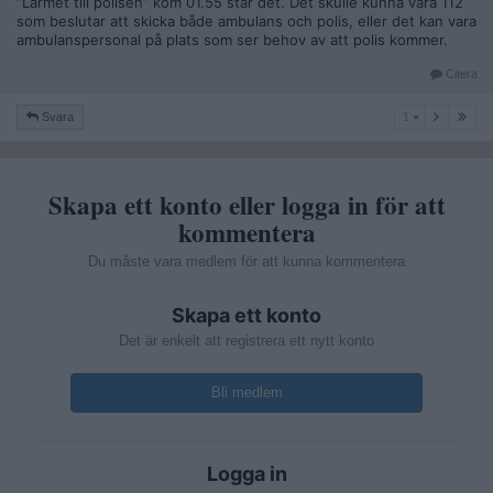
”Larmet till polisen” kom 01.55 står det. Det skulle kunna vara 112
som beslutar att skicka både ambulans och polis, eller det kan vara
ambulanspersonal på plats som ser behov av att polis kommer.
Citera
1
Svara
1
Skapa ett konto eller logga in för att
kommentera
Du måste vara medlem för att kunna kommentera
Skapa ett konto
Det är enkelt att registrera ett nytt konto
Bli medlem
Logga in