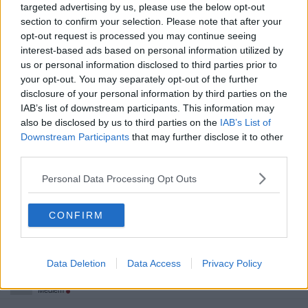
targeted advertising by us, please use the below opt-out
2026-02-13, 10:38
#
7
section to confirm your selection. Please note that after your
Reg: Maj 2017
kopparfisk
opt-out request is processed you may continue seeing
Inlägg: 2 829
Medlem
interest-based ads based on personal information utilized by
Så relationsvåld eller olycka/sjukdom. Jag gissar på det senare.
us or personal information disclosed to third parties prior to
your opt-out. You may separately opt-out of the further
Citera
disclosure of your personal information by third parties on the
2026-02-13, 10:39
#
8
IAB’s list of downstream participants. This information may
Reg: Aug 2016
2560p
also be disclosed by us to third parties on the
IAB’s List of
Inlägg: 4 867
Medlem
Downstream Participants
that may further disclose it to other
Citat:
third parties.
Ursprungligen postat av
kopparfisk
Så relationsvåld eller olycka/sjukdom.
Jag gissar på det
Personal Data Processing Opt Outs
senare.
CONFIRM
Då ringer man väl ambulans snarare än polis?
Citera
Data Deletion
Data Access
Privacy Policy
2026-02-13, 11:01
#
9
Reg: Mar 2011
harlequin73
Inlägg: 3 173
Medlem