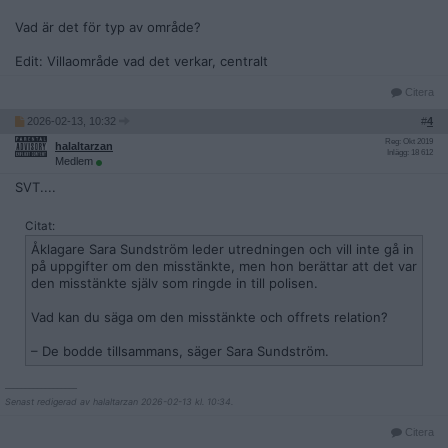
Vad är det för typ av område?
Edit: Villaområde vad det verkar, centralt
Citera
2026-02-13, 10:32
#
4
Reg: Okt 2019
halaltarzan
Inlägg: 18 612
Medlem
SVT....
Citat:
Åklagare Sara Sundström leder utredningen och vill inte gå in
på uppgifter om den misstänkte, men hon berättar att det var
den misstänkte själv som ringde in till polisen.
Vad kan du säga om den misstänkte och offrets relation?
– De bodde tillsammans, säger Sara Sundström.
__________________
Senast redigerad av halaltarzan 2026-02-13 kl. 10:34.
Citera