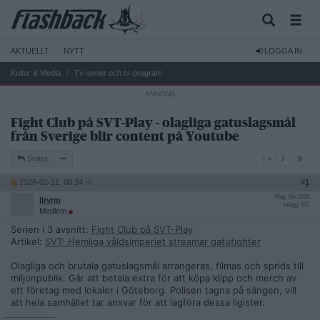
AKTUELLT
NYTT
LOGGA IN
Kultur & Media
Tv-serier och tv-program
Fight Club på SVT-Play - olagliga gatuslagsmål
från Sverige blir content på Youtube
1
Svara
1
2026-02-11, 08:34
#
1
Reg: Okt 2025
Ilrvrm
Inlägg: 217
Medlem
Serien i 3 avsnitt:
Fight Club på SVT-Play
Artikel:
SVT: Hemliga våldsimperiet streamar gatufighter
Olagliga och brutala gatuslagsmål arrangeras, filmas och sprids till
miljonpublik. Går att betala extra för att köpa klipp och merch av
ett företag med lokaler i Göteborg. Polisen tagna på sängen, vill
att hela samhället tar ansvar för att lagföra dessa ligister.
__________________