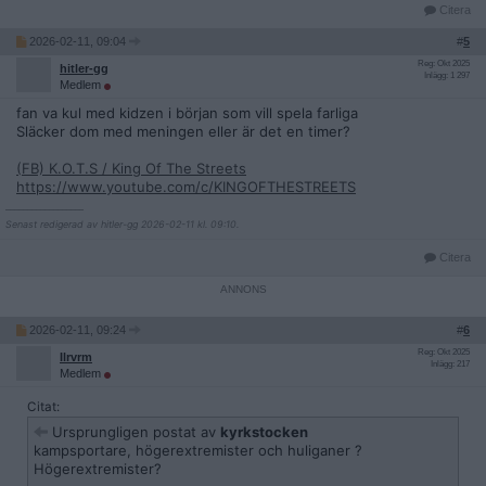
Citera
2026-02-11, 09:04
#
5
Reg: Okt 2025
hitler-gg
Inlägg: 1 297
Medlem
fan va kul med kidzen i början som vill spela farliga
Släcker dom med meningen eller är det en timer?
(FB) K.O.T.S / King Of The Streets
https://www.youtube.com/c/KINGOFTHESTREETS
__________________
Senast redigerad av hitler-gg 2026-02-11 kl. 09:10.
Citera
2026-02-11, 09:24
#
6
Reg: Okt 2025
Ilrvrm
Inlägg: 217
Medlem
Citat:
Ursprungligen postat av
kyrkstocken
kampsportare, högerextremister och huliganer ?
Högerextremister?