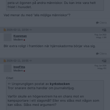
peta ut ögonen på andra människor. Du kan inte vara helt
friskt i huvudet.
Vad menar du med ”alla möjliga människor”?
Citera
2026-02-11, 10:54
#
11
Reg: Jun 2022
Kvargman
Inlägg: 1 280
Medlem
Blir extra roligt i framtiden när hjärnskadorma börjar visa sig.
Citera
2026-02-11, 10:55
#
12
Reg: Jan 2026
IngeFitta
Inlägg: 651
Medlem
Citat:
Ursprungligen postat av
kyrkstocken
Tror snarare detta handlar om journalistljug.
Varför skulle en högerextrem ha en chans mot en
kampsportare i ett slagsmål? Eller ens slåss mot någon som
kan slåss. Slåss med argument?