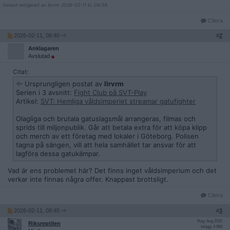
Senast redigerad av Ilrvrm 2026-02-11 kl. 08:39.
Citera
2026-02-11, 08:40
#
2
Anklagaren
Avslutad
Citat:
Ursprungligen postat av
Ilrvrm
Serien i 3 avsnitt:
Fight Club på SVT-Play
Artikel:
SVT: Hemliga våldsimperiet streamar gatufighter
Olagliga och brutala gatuslagsmål arrangeras, filmas och
sprids till miljonpublik. Går att betala extra för att köpa klipp
och merch av ett företag med lokaler i Göteborg. Polisen
tagna på sängen, vill att hela samhället tar ansvar för att
lagföra dessa gatukämpar.
Vad är ens problemet här? Det finns inget våldsimperium och det
verkar inte finnas några offer. Knappast brottsligt.
Citera
2026-02-11, 08:45
#
3
Reg: Aug 2025
Riksreptilen
Inlägg: 4 990