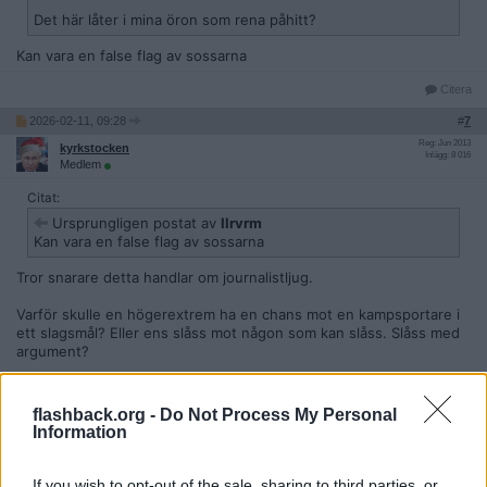
Det här låter i mina öron som rena påhitt?
Kan vara en false flag av sossarna
Citera
2026-02-11, 09:28
#
7
Reg: Jun 2013
kyrkstocken
Inlägg: 8 016
Medlem
Citat:
Ursprungligen postat av
Ilrvrm
Kan vara en false flag av sossarna
Tror snarare detta handlar om journalistljug.
Varför skulle en högerextrem ha en chans mot en kampsportare i
ett slagsmål? Eller ens slåss mot någon som kan slåss. Slåss med
argument?
Polisens svar indikerar väl att de inte såg det komma för det fanns
inte.
flashback.org -
Do Not Process My Personal
Information
Citera
2026-02-11, 09:32
#
8
If you wish to opt-out of the sale, sharing to third parties, or