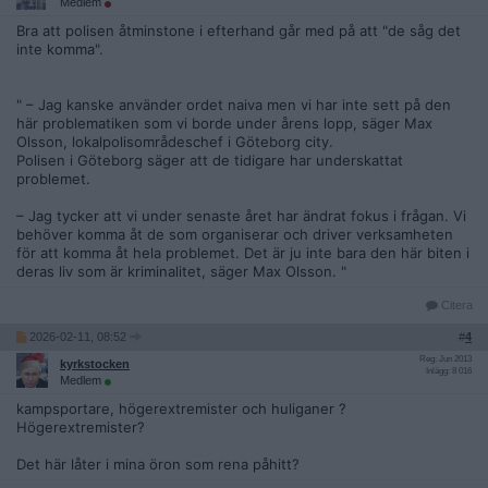
Medlem
Bra att polisen åtminstone i efterhand går med på att "de såg det
inte komma".
" – Jag kanske använder ordet naiva men vi har inte sett på den
här problematiken som vi borde under årens lopp, säger Max
Olsson, lokalpolisområdeschef i Göteborg city.
Polisen i Göteborg säger att de tidigare har underskattat
problemet.
– Jag tycker att vi under senaste året har ändrat fokus i frågan. Vi
behöver komma åt de som organiserar och driver verksamheten
för att komma åt hela problemet. Det är ju inte bara den här biten i
deras liv som är kriminalitet, säger Max Olsson. "
Citera
2026-02-11, 08:52
#
4
Reg: Jun 2013
kyrkstocken
Inlägg: 8 016
Medlem
kampsportare, högerextremister och huliganer ?
Högerextremister?
Det här låter i mina öron som rena påhitt?