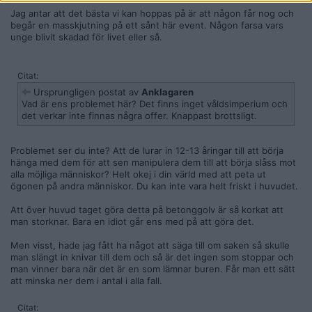
Jag antar att det bästa vi kan hoppas på är att någon får nog och
begår en masskjutning på ett sånt här event. Någon farsa vars
unge blivit skadad för livet eller så.
Citat:
Ursprungligen postat av
Anklagaren
Vad är ens problemet här? Det finns inget våldsimperium och
det verkar inte finnas några offer. Knappast brottsligt.
Problemet ser du inte? Att de lurar in 12-13 åringar till att börja
hänga med dem för att sen manipulera dem till att börja slåss mot
alla möjliga människor? Helt okej i din värld med att peta ut
ögonen på andra människor. Du kan inte vara helt friskt i huvudet.
Att över huvud taget göra detta på betonggolv är så korkat att
man storknar. Bara en idiot går ens med på att göra det.
Men visst, hade jag fått ha något att säga till om saken så skulle
man slängt in knivar till dem och så är det ingen som stoppar och
man vinner bara när det är en som lämnar buren. Får man ett sätt
att minska ner dem i antal i alla fall.
Citat: