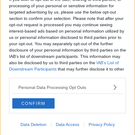
Reg: Aug 2023
KamerunHunter
processing of your personal or sensitive information for
Inlägg: 6 396
Medlem
targeted advertising by us, please use the below opt-out
Verkar heta King of the streets
section to confirm your selection. Please note that after your
opt-out request is processed you may continue seeing
https://www.youtube.com/watch?v=prGXjRXmiGI
interest-based ads based on personal information utilized by
Citera
us or personal information disclosed to third parties prior to
your opt-out. You may separately opt-out of the further
2026-02-11, 10:04
#
9
disclosure of your personal information by third parties on the
Reg: Mar 2017
kalkryggar
Inlägg: 20 186
IAB’s list of downstream participants. This information may
Medlem
also be disclosed by us to third parties on the
IAB’s List of
Det är väl bara för polisen att börja agera lite som polis?
Downstream Participants
that may further disclose it to other
Sätt in resurser så de kan hålla koll på när ett event ska vara. Sätt
third parties.
in tillräckligt med poliser så de kan omringa hela området och sen
kniper de åt. Enorma mängder tårgas och peppra med gummikulor.
Personal Data Processing Opt Outs
Sen griper man alla och så slänger man dem i fängelse några år
(efter att våra politiker har agerat politiker och stiftat seriösa
CONFIRM
lagar).
Men det är klart. Det finns ju inte ens tillräckligt med poliser för att
utreda våldtäkt idag och politikerna har inte tid att skapa seriösa
Data Deletion
Data Access
Privacy Policy
lagar då de är fullt upptagna med att hjälpa sina vänner som äger
skolor att föra ut barnens skolpengar till skatteparadis.