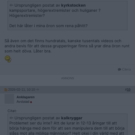
Ursprungligen postat av
kyrkstocken
kampsportare, högerextremister och huliganer ?
Högerextremister?
Det här låter i mina öron som rena påhitt?
Så även om det finns hundratals, kanske tusentals videos och
andra bevis för att dessa grupperingar finns så yrar dina öron runt
som helt döva. Låter bra.
Citera
2026-02-11, 10:10
#
10
Anklagaren
Avslutad
Citat:
Ursprungligen postat av
kalkryggar
Problemet ser du inte? Att de lurar in 12-13 åringar till att
börja hänga med dem för att sen manipulera dem till att börja
slåss mot alla möjliga människor? Helt okej i din värld med att