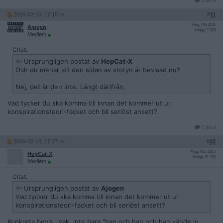
Citera
2026-02-10, 17:15
#
11
Reg: Okt 2011
Ajogen
Inlägg: 7 028
Medlem
Citat:
Ursprungligen postat av
HepCat-X
Och du menar att den sidan av storyn är bevisad nu?
Nej, det är den inte. Långt därifrån.
Vad tycker du ska komma till innan det kommer ut ur
konspirationsteori-facket och bli seriöst ansett?
Citera
2026-02-10, 17:27
#
12
Reg: Mar 2015
HepCat-X
Inlägg: 31 930
Medlem
Citat:
Ursprungligen postat av
Ajogen
Vad tycker du ska komma till innan det kommer ut ur
konspirationsteori-facket och bli seriöst ansett?
Konkreta
bevis i sak
, inte bara "han och han och han kände ju