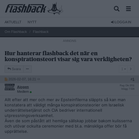
AKTUELLT
NYTT
LOGGA IN
Om Flashback
Flashback
Hur hanterar flashback det när en
konspirationsteori visar sig vara verkligheten?
1
Svara
1
2026-02-07, 16:21
#
1
Reg: Okt 2011
Ajogen
Inlägg: 7 028
Medlem
Allt efter att mer och mer av Epsteinfilerna släppts så kan man
konstatera att väldigt många konspirationsteorier om Israelisk
underrättelsetjänst och CIA bedriver internationell
utpressningsverksamhet.
Även de som påstått att hemliga sällskap jobbar bakom kulisserna
och utövar ockulta ceremonier med bl.a. mänskliga offer bör få
upprättelse.