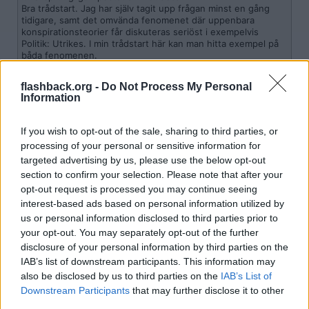
Bra trådstart. Jag har själv tagit upp frågan minst en gång
tidigare, samt det omvända fenomenet där uppenbara
konspirationsteorier får diskuteras seriöst i exempelvis
Politik: Utrikes. I min trådstart här kan man hitta exempel på
båda fenomenen.
(FB) Varför tillåts konspirationsteorier om Trump i Politik: Utri
flashback.org -
Do Not Process My Personal
kes?
Information
Vad jag däremot kan konstatera är att speciellt runt Covid, säkert
tidigare, så har det funnits en väldigt tydlig men säkert
If you wish to opt-out of the sale, sharing to third parties, or
undermedveten bias i flera av Flashbacks delforum där
processing of your personal or sensitive information for
konspirationsteorier som uppvisar rätt värderingar tillåts vara kvar
targeted advertising by us, please use the below opt-out
samtidigt som faktabaserade trådar som uppvisar fel värderingar
skickas till "Konspirationer och alternativa teorier"
section to confirm your selection. Please note that after your
opt-out request is processed you may continue seeing
Mycket bra poäng. Det är av just sånt här jag vill diskutera i
interest-based ads based on personal information utilized by
tråden. Att makt eliten var implementerade med Epsteins alla illdåd
us or personal information disclosed to third parties prior to
bakom kulisserna var inte grundat på tunn fakta eller
vanföreställningar. Det var mer eller mindre en öppen hemlighet.
your opt-out. You may separately opt-out of the further
Att sätta Covid-labbläckan eller seriös Epstein journalistik i samma
disclosure of your personal information by third parties on the
fack som att jorden är platt eller månlandningen aldrig skedde
IAB’s list of downstream participants. This information may
förvränger hur folk uppfattar faktan.
also be disclosed by us to third parties on the
IAB’s List of
Citera
Downstream Participants
that may further disclose it to other
third parties.
2026-02-10, 16:09
#
7