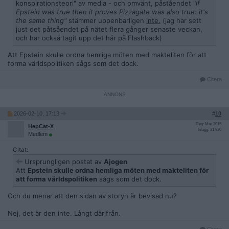
konspirationsteori" av media - och omvänt, påståendet "
if
hur/bör FB förhålla sig mot vad som var allmänt accepterat
Epstein was true then it proves Pizzagate was also true: it's
som en konspirationsteori visar sig vara sann?
the same thing"
stämmer uppenbarligen
inte.
(jag har sett
just det påtsåendet på nätet flera gånger senaste veckan,
Jag vill förtydliga med att det här inte är en kritik, utan en
och har också tagit upp det här på Flashback)
önskan om skapa en dialog.
Att Epstein skulle ordna hemliga möten med makteliten för att
forma världspolitiken sågs som det dock.
Citera
2026-02-10, 17:13
#
10
Reg: Mar 2015
HepCat-X
Inlägg: 31 930
Medlem
Citat:
Ursprungligen postat av
Ajogen
Att
Epstein skulle ordna hemliga möten med makteliten för
att forma världspolitiken
sågs som det dock.
Och du menar att den sidan av storyn är bevisad nu?
Nej, det är den inte. Långt därifrån.