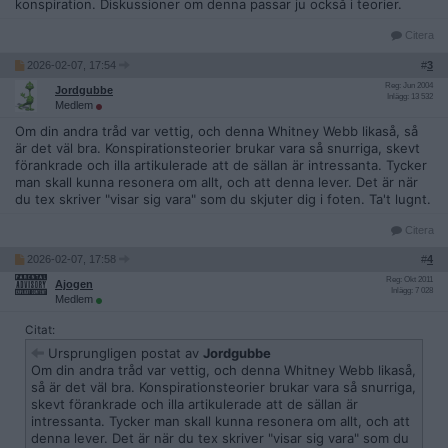
konspiration. Diskussioner om denna passar ju också i teorier.
Citera
2026-02-07, 17:54
#
3
Reg: Jun 2004
Jordgubbe
Inlägg: 13 532
Medlem
Om din andra tråd var vettig, och denna Whitney Webb likaså, så
är det väl bra. Konspirationsteorier brukar vara så snurriga, skevt
förankrade och illa artikulerade att de sällan är intressanta. Tycker
man skall kunna resonera om allt, och att denna lever. Det är när
du tex skriver "visar sig vara" som du skjuter dig i foten. Ta't lugnt.
Citera
2026-02-07, 17:58
#
4
Reg: Okt 2011
Ajogen
Inlägg: 7 028
Medlem
Citat:
Ursprungligen postat av
Jordgubbe
Om din andra tråd var vettig, och denna Whitney Webb likaså,
så är det väl bra. Konspirationsteorier brukar vara så snurriga,
skevt förankrade och illa artikulerade att de sällan är
intressanta. Tycker man skall kunna resonera om allt, och att
denna lever. Det är när du tex skriver "visar sig vara" som du