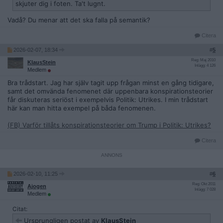
skjuter dig i foten. Ta't lugnt.
Vadå? Du menar att det ska falla på semantik?
Citera
2026-02-07, 18:34
#
5
Reg: Maj 2010
KlausStein
Inlägg: 4 126
Medlem
Bra trådstart. Jag har själv tagit upp frågan minst en gång tidigare,
samt det omvända fenomenet där uppenbara konspirationsteorier
får diskuteras seriöst i exempelvis Politik: Utrikes. I min trådstart
här kan man hitta exempel på båda fenomenen.
(FB) Varför tillåts konspirationsteorier om Trump i Politik: Utrikes?
Citera
2026-02-10, 11:25
#
6
Reg: Okt 2011
Ajogen
Inlägg: 7 028
Medlem
Citat:
Ursprungligen postat av
KlausStein