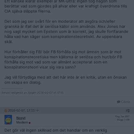
Ett kanske klarar exempel är MK-ultra: Ingen tog någon som
berättar vad som gjordes på allvar eller var kraftigt överdrivna tills
CIA själva släppte filerna.
Det som jag ser svårt för en moderator att avgöra och/eller
granska är ifall det är seriösa källor som används. Alex Jones har
nog sagt mycket om Epstein som är korrekt, jag skulle fortfarande
hålla vad han säger som konspirationsteoretiskt. Av uppenbara
skäl.
Hur förhåller sig FB/ bör FB förhålla sig mot ämnen som är mot
konspirationsteoretiska men källorna är seriösa och hur/bör FB
förhålla sig mot vad som var allmänt accepterat som en
konspirationsteori visar sig vara sann?
Jag vill förtydliga med att det här inte är en kritik, utan en önskan
om skapa en dialog.
__________________
Senast redigerad av Ajogen 2026-02-07 kl. 17:13.
Citera
2026-02-07, 17:11
#
2
Reg: Jan 2007
Noxyl
Inlägg: 1 096
Medlem
Det gör väl ingen skillnad om det handlar om en verklig