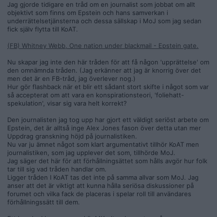
Jag gjorde tidigare en tråd om en journalist som jobbat om allt
objektivt som finns om Epstein och hans samverkan i
underrättelsetjänsterna och dessa sällskap i MoJ som jag sedan
fick själv flytta till KoAT.
(FB) Whitney Webb, One nation under blackmail - Epstein gate.
Nu skapar jag inte den här tråden för att få någon 'upprättelse' om
den omnämnda tråden. (Jag erkänner att jag är knorrig över det
men det är en FB-tråd, jag överlever nog.)
Hur gör flashback när et blir ett sådant stort skifte i något som var
så accepterat om att vara en konspirationsteori, 'foliehatt-
spekulation', visar sig vara helt korrekt?
Den journalisten jag tog upp har gjort ett väldigt seriöst arbete om
Epstein, det är alltså inge Alex Jones fason över detta utan mer
Uppdrag granskning höjd på journalistiken.
Nu var ju ämnet något som klart argumentativt tillhör KoAT men
journalistiken, som jag upplever det som, tillhörde MoJ.
Jag säger det här för att förhållningsättet som hålls avgör hur folk
tar till sig vad tråden handlar om.
Ligger tråden I KoAT tas det inte på samma allvar som MoJ. Jag
anser att det är viktigt att kunna hålla seriösa diskussioner på
forumet och vilka fack de placeras i spelar roll till användares
förhållningssätt till dem.