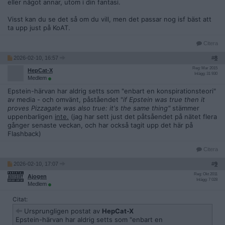
som var så accepterat om att vara en konspirationsteori,
eller något annar, utom i din fantasi.
'foliehatt-spekulation', visar sig vara helt korrekt?
Visst kan du se det så om du vill, men det passar nog isf bäst att
Den journalisten jag tog upp har gjort ett väldigt seriöst
ta upp just på KoAT.
arbete om Epstein, det är alltså inge Alex Jones fason över
detta utan mer Uppdrag granskning höjd på journalistiken.
Citera
Nu var ju ämnet något som klart argumentativt tillhör KoAT
2026-02-10, 16:57
#
8
men journalistiken, som jag upplever det som, tillhörde MoJ.
Jag säger det här för att förhållningsättet som hålls avgör hur
Reg: Mar 2015
HepCat-X
Inlägg: 31 930
folk tar till sig vad tråden handlar om.
Medlem
Ligger tråden I KoAT tas det inte på samma allvar som MoJ.
Epstein-härvan har aldrig setts som "enbart en konspirationsteori"
Jag anser att det är viktigt att kunna hålla seriösa
av media - och omvänt, påståendet "
if Epstein was true then it
diskussioner på forumet och vilka fack de placeras i spelar
proves Pizzagate was also true: it's the same thing"
stämmer
roll till användares förhållningssätt till dem.
uppenbarligen
inte.
(jag har sett just det påtsåendet på nätet flera
gånger senaste veckan, och har också tagit upp det här på
Ett kanske klarar exempel är MK-ultra: Ingen tog någon som
Flashback)
berättar vad som gjordes på allvar eller var kraftigt överdrivna
tills CIA själva släppte filerna.
Citera
Det som jag ser svårt för en moderator att avgöra och/eller
2026-02-10, 17:07
#
9
granska är ifall det är seriösa källor som används. Alex Jones
Reg: Okt 2011
Ajogen
har nog sagt mycket om Epstein som är korrekt, jag skulle
Inlägg: 7 028
Medlem
fortfarande hålla vad han säger som konspirationsteoretiskt.
Av uppenbara skäl.
Citat:
Ursprungligen postat av
HepCat-X
Hur förhåller sig FB/ bör FB förhålla sig mot ämnen som är
Epstein-härvan har aldrig setts som "enbart en
mot konspirationsteoretiska men källorna är seriösa och