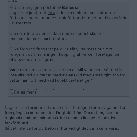
Citat:
Ursprungligen postat av
Baheera
Jag skrev ju att det
inte
är lokala ombud som sköter de
förhandlingarna, utan centralt förbundet med heltidsanställda
jurister mm
Om de inte drev enskilda ärenden seriöst skulle
medlemstapper snart bli stort.
Olika förbund fungerar på olika sätt, vet mest hur mitt
fungerar, och finns ingen koppling till varken företagande
eller svenskt näringsliv.
Varje medlem väljer ju själv om man vill vara med, så förstår
inte alls vad du menar med att enskild medlemsavgift är värd
vatten jämfört med vad kollektivavtalet ger?
Förbundets inkomster kommer av antalet medlemmar ggr
…
[ Visa mer ]
medlemsavgiften. Du menar att man skulle kasta enskilda
inviduder under bussen för att det kostar mer än den
individens medlemsavgift att driva ärendet?
Någon ifrån förbundsstyrelsen är inte någon form av garant för
framgång i arbetsdomstol, långt därifrån. Dessutom, även de
Så funkar det INTE i praktiken (har tillräckligt insyn för veta
regionala ombudsmännen är heltidsanställda av respektive
detta), men förstår din tanke.
fackförbund.
Så vet inte varför du betonar hur viktigt det där skulle vara....