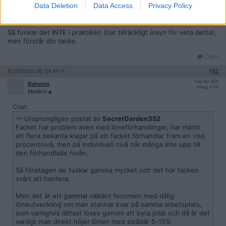
Data Deletion
Data Access
Privacy Policy
inviduder under bussen för att det kostar mer än den individens
medlemsavgift att driva ärendet?
Så funkar det INTE i praktiken (har tillräckligt insyn för veta detta),
men förstår din tanke.
Citera
2026-02-08, 14:44
#
31
Reg: Apr 2025
Baheera
Inlägg: 4 126
Medlem
Citat:
Ursprungligen postat av
SecretGarden352
Facket har problem även med löneförhandlingar, har märkt
att flera bekanta klagar på att facket förhandlar fram en viss
procentnivå, men på individuell nivå når många inte upp till
den förhandlade nivån.
Så företagen de fuskar ganska mycket och det har facken
svårt att hantera.
Men det är ett gammal välkänt fenomen med dålig
löneutveckling om man stannar kvar på samma arbetsplats,
som vanligtvis lättast löses genom att byta jobb och då är det
vanligt man direkt höjer lönen med sisådär 5-15%.