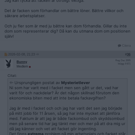
Jag kan tycka att facken är otroligt viktiga.
Det är facken som förhandlar om bättre löner. Bättre villkor och
säkrare arbetsplatser.
Och ju fler som är med ju bättre kan dom förhandla. Gillar du inte
dom som representerar dig? Då kan du utmana dom om positionen
själv!
Citera
2026-02-08, 21:23
#
36
Reg: Dec 2005
Bunny
Inlägg: 9 871
Medlem
Citat:
Ursprungligen postat av
Mysterietlever
Ni som har varit med i facket men sen gått ur det, vad har
varit för och nackdelar? Är det någon skillnad förutom den
ekonomiska biten med att inte betala fackavgiften?
Jag är med i facket och och jag har varit det sen jag började
på mitt jobb för 11 årsen, så jag har inte mycket att jämföra
med. Faktum är att jag är både fackombud och skyddsombud
men på senare tid har jag tänkt mer och mer på att dra mig ur
då jag känner och vet att facket gör ingenting.
Det finns
extrema
problem på min arbetsplats och facket står