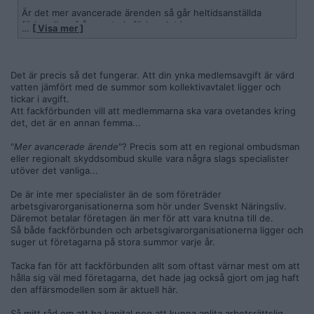
Är det mer avancerade ärenden så går heltidsanställda
förhandlare från centrala förbundet in.
…
[ Visa mer ]
Nu vet jag att vårt förbund är lite annorlunda än många andra
just just gällande om en förtroendevald som har lön ifrån
arbetsgivaren kan vara oberoende, och det kan man utan
Det är precis så det fungerar. Att din ynka medlemsavgift är värd
risk, men så är tyvärr inte alltid fallet på många andra
vatten jämfört med de summor som kollektivavtalet ligger och
arbetsplatser och förbund.
tickar i avgift.
Att fackförbunden vill att medlemmarna ska vara ovetandes kring
det, det är en annan femma...
"
Mer avancerade ärende
"? Precis som att en regional ombudsman
eller regionalt skyddsombud skulle vara några slags specialister
utöver det vanliga...
De är inte mer specialister än de som företräder
arbetsgivarorganisationerna som hör under Svenskt Näringsliv.
Däremot betalar företagen än mer för att vara knutna till de.
Så både fackförbunden och arbetsgivarorganisationerna ligger och
suger ut företagarna på stora summor varje år.
Tacka fan för att fackförbunden allt som oftast värnar mest om att
hålla sig väl med företagarna, det hade jag också gjort om jag haft
den affärsmodellen som är aktuell här.
Så mitt råd om att ha kapital nog att kunna anlita arbetsrättslig