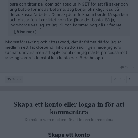
bara och tittar på, dom gör absolut INGET för att få saker och
ting bättre för medarbetarna. Jag börjar bli riktigt less på
deras kassa "arbete". Dom skyddar folk som borde få sparken
och pissar folk i ansiktet som förtjänar det bästa. Så ja,
inombords vet jag att jag vill och kommer nog gå ur facket
men jag vill ändå ha inputs om huruvida det är bra eller dåligt
…
[ Visa mer ]
att vara med vs inte vara med i facket.
Inkomstförsäkring och rättsskydd, det är främst därför jag är
medlem i ett fackförbund. Inkomstförsäkringen hade jag iofs
kunnat undvara men att själv betala om jag måste processa mot
arbetsgivaren i domstol kan kosta oerhörda belopp.
Citera
3
Svara
3
Skapa ett konto eller logga in för att
kommentera
Du måste vara medlem för att kunna kommentera
Skapa ett konto