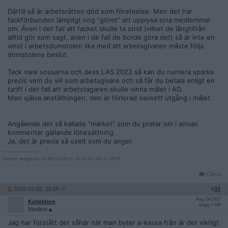
Därtill så är arbetsrätten död som företeelse. Men det har
fackförbunden lämpligt nog "glömt" att upplysa sina medlemmar
om. Även i det fall att facket skulle ta strid (vilket de långtifrån
alltid gör som sagt, även i de fall de borde göra det) så är inte en
vinst i arbetsdomstolen lika med att arbetsgivaren måste följa
domstolens beslut.
Tack vare sossarna och dess LAS 2022 så kan du numera sparka
precis vem du vill som arbetsgivare och så får du betala enligt en
tariff i det fall att arbetstagaren skulle vinna målet i AD.
Men själva anställningen, den är förlorad oavsett utgång i målet.
Angående det så kallade "märket" som du pratar om i annan
kommentar gällande lönesättning.
Ja, det är precis så uselt som du anger.
__________________
Senast redigerad av Berra168cm 2026-02-08 kl. 19:51.
Citera
2026-02-08, 19:58
#
33
Reg: Okt 2015
Kollektion
Inlägg: 1 838
Medlem
Jag har förstått det såhär när man byter a-kassa från är det viktigt