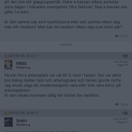
att det inte blir glapp/uppehåll. Äldre a-kassan måste avslutas
sista dagen i månaden exempelvis 28:e februari. Nya a-kassan ska
gälla 1:a mars.
Är det samma sak som fackförbund eller skit samma vilken dag
man blir medlem? Man kan bli medlem vilken dag som helst där?
Citera
2026-02-08, 20:12
#
34
Reg: Okt 2011
KM201
Inlägg: 104
Medlem
På min förra arbetsplats var väl 95 % med i facket. Det var alltid
bra dialog mellan fack och arbetsgivare och facket gjorde nytta.
Jag skulle säga att medlemskapets vara eller inte vara beror på
arbetsplatsen.
Är den lokala styrelsen dålig blir facket lite tandlöst.
Citera
2026-02-08, 20:48
#
35
Reg: Okt 2021
Scratty
Inlägg: 917
Medlem