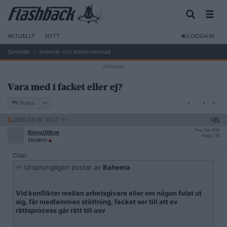
AKTUELLT
NYTT
LOGGA IN
Samhälle
Arbetsliv och arbetsmarknad
Vara med i facket eller ej?
3
Svara
3
2026-02-08, 10:17
#
25
Reg: Sep 2018
Berra168cm
Inlägg: 720
Medlem
Citat:
Ursprungligen postat av
Baheera
Vid konflikter mellan arbetsgivare eller om någon fulat ut
sig, får medlemmen stöttning, facket ser till att ev
rättsprocess går rätt till osv