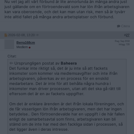
Nu vet jag att vårt förbund är lite annorlunda än många andra just
just gällande om en förtroendevald som har lön ifrån arbetsgivaren
kan vara oberoende, och det kan man utan risk, men så är tyvärr
inte alltid fallet på många andra arbetsplatser och förbund.
Citera
2026-02-08, 13:20
#
27
Reg: Sep 2018
Berra168cm
Inlägg: 720
Medlem
Citat:
Ursprungligen postat av
Baheera
Det funkar inte riktigt så, det är ju inte så att fackets
inkomster som kommer via medlemsavgifter och inte ifrån
arbetsgivaren, påverkas av en process för en enskild
medarbetare. Det är inte för att behålla några hundra i
inkomster man driver processen, utan att det ska gå rätt till
eftersom det är en av fackets uppgifter.
Om det är enklare ärenden är det ifrån lokala föreningen, och
de får visserligen lön ifrån arbetsgivaren, men det har ingen
betydelse.. Den förtroendevalde har en uppgift i de här fallen
enligt de samarbetsavtal som finns, arbetsgivaren kan bli
stämd om de inte har med den fackliga sidan i processen, så
det ligger även i deras intresse.