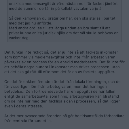
enskilda medlemsavgift är värd nästan noll för facket jämfört
med de summor de får in på kollektivavtalen varje år.
Så den kampviljan du pratar om här, den ska ställas i paritet
med det jag nu anförde.
Med andra ord, se till att lägga undan en bra slant till att
privat kunna anlita juridisk hjälp om det väl skulle behövas en
vacker dag.
Det funkar inte riktigt så, det är ju inte så att fackets inkomster
som kommer via medlemsavgifter och inte ifrån arbetsgivaren,
påverkas av en process för en enskild medarbetare. Det är inte för
att behålla några hundra i inkomster man driver processen, utan
att det ska gå rätt till eftersom det är en av fackets uppgifter.
Om det är enklare ärenden är det ifrån lokala föreningen, och de
får visserligen lön ifrån arbetsgivaren, men det har ingen
betydelse.. Den förtroendevalde har en uppgift i de här fallen
enligt de samarbetsavtal som finns, arbetsgivaren kan bli stämd
om de inte har med den fackliga sidan i processen, så det ligger
även i deras intresse.
Är det mer avancerade ärenden så går heltidsanställda förhandlare
från centrala förbundet in.