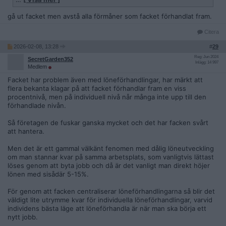
att vara med vs inte vara med i facket.
gå ut facket men avstå alla förmåner som facket förhandlat fram.
Citera
2026-02-08, 13:28
#
29
Reg: Jun 2024
SecretGarden352
Inlägg: 14 997
Medlem
Facket har problem även med löneförhandlingar, har märkt att
flera bekanta klagar på att facket förhandlar fram en viss
procentnivå, men på individuell nivå når många inte upp till den
förhandlade nivån.
Så företagen de fuskar ganska mycket och det har facken svårt
att hantera.
Men det är ett gammal välkänt fenomen med dålig löneutveckling
om man stannar kvar på samma arbetsplats, som vanligtvis lättast
löses genom att byta jobb och då är det vanligt man direkt höjer
lönen med sisådär 5-15%.
För genom att facken centraliserar löneförhandlingarna så blir det
väldigt lite utrymme kvar för individuella löneförhandlingar, varvid
individens bästa läge att löneförhandla är när man ska börja ett
nytt jobb.