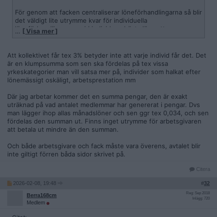
För genom att facken centraliserar löneförhandlingarna så blir
det väldigt lite utrymme kvar för individuella
löneförhandlingar, varvid individens bästa läge att
…
[ Visa mer ]
löneförhandla är när man ska börja ett nytt jobb.
Iallafall, jag råder att vara med i facket. Det är fördelar om
Att kollektivet får tex 3% betyder inte att varje individ får det. Det
man blir av med jobbet och sedan finns där vissa andra
är en klumpsumma som sen ska fördelas på tex vissa
förmåner som går att utnyttja som gör att själva fackavgiften
yrkeskategorier man vill satsa mer på, individer som halkat efter
är mer eller mindre försumbar.
lönemässigt oskäligt, arbetsprestation mm
Där jag arbetar kommer det en summa pengar, den är exakt
uträknad på vad antalet medlemmar har genererat i pengar. Dvs
man lägger ihop allas månadslöner och sen ggr tex 0,034, och sen
fördelas den summan ut. Finns inget utrymme för arbetsgivaren
att betala ut mindre än den summan.
Och både arbetsgivare och fack måste vara överens, avtalet blir
inte giltigt förren båda sidor skrivet på.
Citera
2026-02-08, 19:48
#
32
Reg: Sep 2018
Berra168cm
Inlägg: 720
Medlem