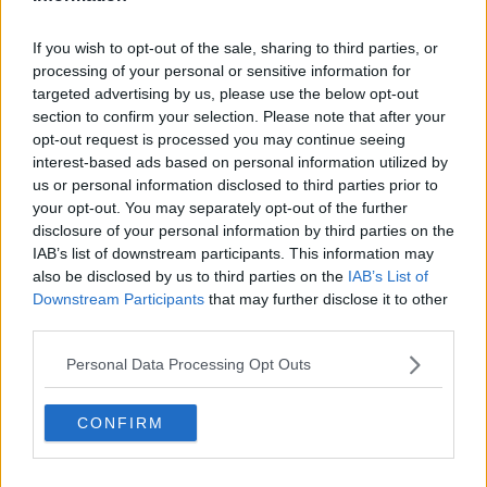
De är inte mer specialister än de som företräder
If you wish to opt-out of the sale, sharing to third parties, or
arbetsgivarorganisationerna som hör under Svenskt
processing of your personal or sensitive information for
Näringsliv. Däremot betalar företagen än mer för att vara
knutna till de.
targeted advertising by us, please use the below opt-out
Så både fackförbunden och arbetsgivarorganisationerna
section to confirm your selection. Please note that after your
ligger och suger ut företagarna på stora summor varje år.
…
[ Visa mer ]
opt-out request is processed you may continue seeing
interest-based ads based on personal information utilized by
Tacka fan för att fackförbunden allt som oftast värnar mest
om att hålla sig väl med företagarna, det hade jag också gjort
us or personal information disclosed to third parties prior to
Jag skrev ju att det
inte
är lokala ombud som sköter de
om jag haft den affärsmodellen som är aktuell här.
förhandlingarna, utan centralt förbundet med heltidsanställda
your opt-out. You may separately opt-out of the further
jurister mm
disclosure of your personal information by third parties on the
Så mitt råd om att ha kapital nog att kunna anlita
IAB’s list of downstream participants. This information may
arbetsrättslig jurist, det vidhåller jag.
Om de inte drev enskilda ärenden seriöst skulle medlemstapper
also be disclosed by us to third parties on the
IAB’s List of
snart bli stort.
Downstream Participants
that may further disclose it to other
Olika förbund fungerar på olika sätt, vet mest hur mitt fungerar,
third parties.
och finns ingen koppling till varken företagande eller svenskt
näringsliv.
Personal Data Processing Opt Outs
Varje medlem väljer ju själv om man vill vara med, så förstår inte
alls vad du menar med att enskild medlemsavgift är värd vatten
CONFIRM
jämfört med vad kollektivavtalet ger?
Förbundets inkomster kommer av antalet medlemmar ggr
medlemsavgiften. Du menar att man skulle kasta enskilda