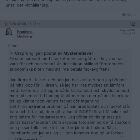
jurist, det vidhåller jag.
Citera
2026-02-08, 13:23
#
28
Reg: Jun 2010
Knotknet
Inlägg: 7 109
Medlem
Citat:
Ursprungligen postat av
Mysterietlever
Ni som har varit med i facket men sen gått ur det, vad har
varit för och nackdelar? Är det någon skillnad förutom den
ekonomiska biten med att inte betala fackavgiften?
Jag är med i facket och och jag har varit det sen jag började
på mitt jobb för 11 årsen, så jag har inte mycket att jämföra
med. Faktum är att jag är både fackombud och skyddsombud
men på senare tid har jag tänkt mer och mer på att dra mig ur
då jag känner och vet att facket gör ingenting.
Det finns
extrema
problem på min arbetsplats och facket står
bara och tittar på, dom gör absolut INGET för att få saker och
ting bättre för medarbetarna. Jag börjar bli riktigt less på
deras kassa "arbete". Dom skyddar folk som borde få sparken
och pissar folk i ansiktet som förtjänar det bästa. Så ja,
inombords vet jag att jag vill och kommer nog gå ur facket
men jag vill ändå ha inputs om huruvida det är bra eller dåligt
…
[ Visa mer ]