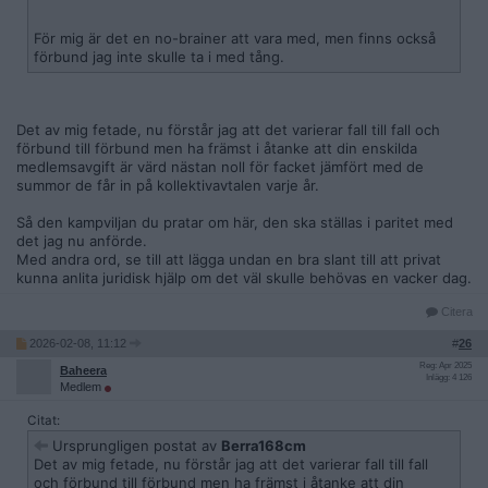
För mig är det en no-brainer att vara med, men finns också
förbund jag inte skulle ta i med tång.
Det av mig fetade, nu förstår jag att det varierar fall till fall och
förbund till förbund men ha främst i åtanke att din enskilda
medlemsavgift är värd nästan noll för facket jämfört med de
summor de får in på kollektivavtalen varje år.
Så den kampviljan du pratar om här, den ska ställas i paritet med
det jag nu anförde.
Med andra ord, se till att lägga undan en bra slant till att privat
kunna anlita juridisk hjälp om det väl skulle behövas en vacker dag.
Citera
2026-02-08, 11:12
#
26
Reg: Apr 2025
Baheera
Inlägg: 4 126
Medlem
Citat:
Ursprungligen postat av
Berra168cm
Det av mig fetade, nu förstår jag att det varierar fall till fall
och förbund till förbund men ha främst i åtanke att din