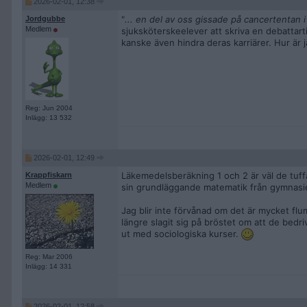
2026-02-01, 12:38
"
... en del av oss gissade på cancertentan i 
Jordgubbe
Medlem
sjuksköterskeelever att skriva en debattartik
kanske även hindra deras karriärer. Hur är
Reg: Jun 2004
Inlägg: 13 532
2026-02-01, 12:49
Läkemedelsberäkning 1 och 2 är väl de tuff
Krappfiskarn
Medlem
sin grundläggande matematik från gymnasie
Jag blir inte förvånad om det är mycket flu
längre slagit sig på bröstet om att de bedri
ut med sociologiska kurser.
Reg: Mar 2006
Inlägg: 14 331
2026-02-01, 12:58