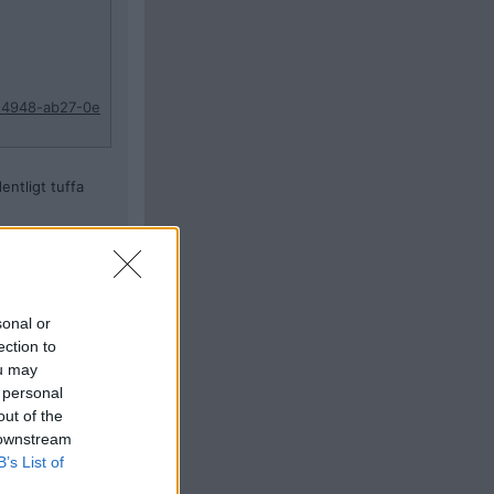
4-4948-ab27-0e
entligt tuffa
Citera
#
5
sonal or
ection to
ou may
 personal
out of the
 downstream
B’s List of