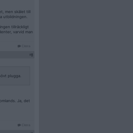
t, men skälet till
a utbildningen.
gen tillräckligt
denter, varvid man
Citera
#
8
hövt plugga.
omlands. Ja, det
Citera