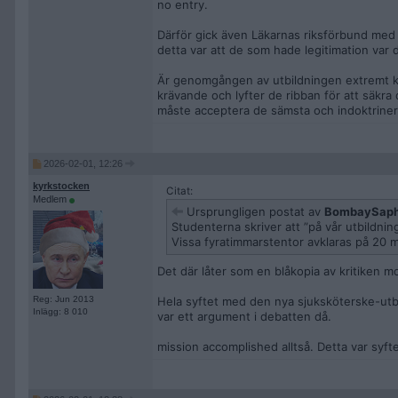
no entry.
Därför gick även Läkarnas riksförbund med på
detta var att de som hade legitimation var 
Är genomgången av utbildningen extremt kräv
krävande och lyfter de ribban för att säkra
måste acceptera de sämsta och indoktriner
2026-02-01, 12:26
kyrkstocken
Citat:
Medlem
Ursprungligen postat av
BombaySaph
Studenterna skriver att ”på vår utbildn
Vissa fyratimmarstentor avklaras på 20 m
Det där låter som en blåkopia av kritiken mo
Reg: Jun 2013
Hela syftet med den nya sjuksköterske-utbi
Inlägg: 8 010
var ett argument i debatten då.
mission accomplished alltså. Detta var syfte