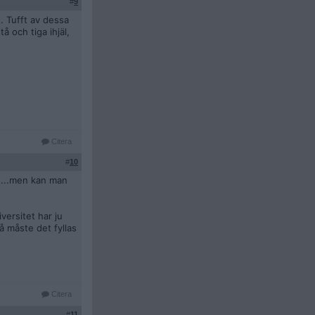
#
9
U. Tufft av dessa
å och tiga ihjäl,
Citera
#
10
nd...men kan man
versitet har ju
Då måste det fyllas
Citera
#
11