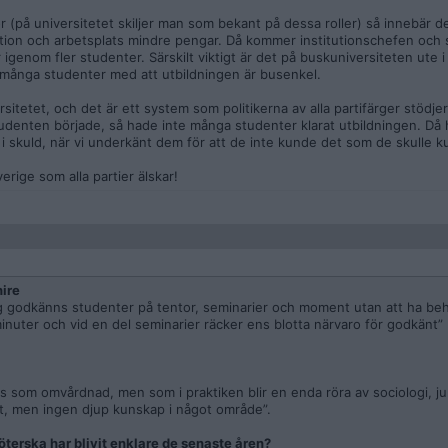
r (på universitetet skiljer man som bekant på dessa roller) så innebär d
ution och arbetsplats mindre pengar. Då kommer institutionschefen och 
 igenom fler studenter. Särskilt viktigt är det på buskuniversiteten ute
ka många studenter med att utbildningen är busenkel.
rsitetet, och det är ett system som politikerna av alla partifärger stödjer
tudenten började, så hade inte många studenter klarat utbildningen. Då 
i skuld, när vi underkänt dem för att de inte kunde det som de skulle k
rige som alla partier älskar!
ire
ing godkänns studenter på tentor, seminarier och moment utan att ha be
inuter och vid en del seminarier räcker ens blotta närvaro för godkänt”
som omvårdnad, men som i praktiken blir en enda röra av sociologi, jurid
allt, men ingen djup kunskap i något område”.
öterska har blivit enklare de senaste åren?