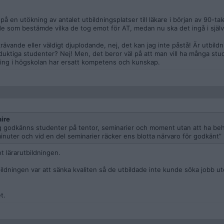
 en utökning av antalet utbildningsplatser till läkare i början av 90-tale
de som bestämde vilka de tog emot för AT, medan nu ska det ingå i själv
ande eller väldigt djuplodande, nej, det kan jag inte påstå! Är utbildnin
 duktiga studenter? Nej! Men, det beror väl på att man vill ha många stu
ing i högskolan har ersatt kompetens och kunskap.
ire
ing godkänns studenter på tentor, seminarier och moment utan att ha be
inuter och vid en del seminarier räcker ens blotta närvaro för godkänt”
t lärarutbildningen.
ldningen var att sänka kvaliten så de utbildade inte kunde söka jobb ut
t.