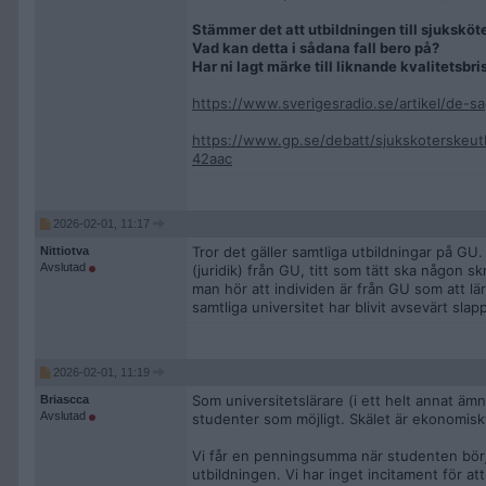
Stämmer det att utbildningen till sjuksköt
Vad kan detta i sådana fall bero på?
Har ni lagt märke till liknande kvalitetsbri
https://www.sverigesradio.se/artikel/de-saga
https://www.gp.se/debatt/sjukskoterskeut
42aac
2026-02-01, 11:17
Tror det gäller samtliga utbildningar på GU
Nittiotva
Avslutad
(juridik) från GU, titt som tätt ska någon 
man hör att individen är från GU som att lär
samtliga universitet har blivit avsevärt sla
2026-02-01, 11:19
Som universitetslärare (i ett helt annat ämn
Briascca
Avslutad
studenter som möjligt. Skälet är ekonomisk
Vi får en penningsumma när studenten börj
utbildningen. Vi har inget incitament för at