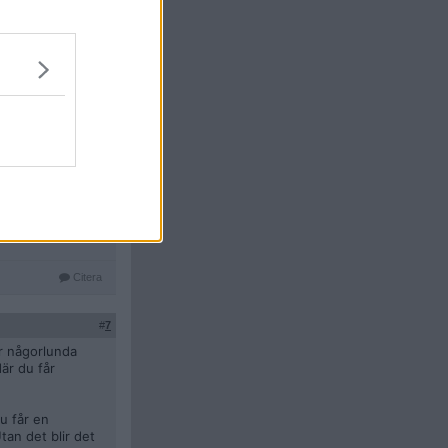
Citera
#
6
an läser den. På
en är det ingen
å VFU:erna och sen
av när man kommer
Citera
#
7
är någorlunda
är du får
u får en
tan det blir det