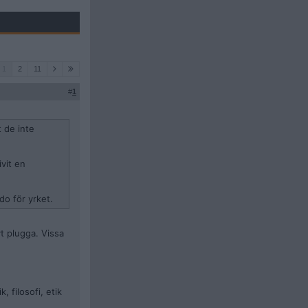
1
2
11
#
1
 de inte
vit en
do för yrket.
t plugga. Vissa
 filosofi, etik