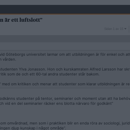
är ett luftslott”
Sidan
Sidan 1 av 15
1
av
15
d Göteborgs universitet larmar om att utbildningen är för enkel och att
m vården.
r studenten Ylva Jonasson. Hon och kurskamraten Alfred Larsson har skri
itik som de och ett 60-tal andra studenter står bakom.
e” med om kritiken och menar att studenter som klarar utbildningen är re
 godkänns studenter på tentor, seminarier och moment utan att ha behöv
h vid en del seminarier räcker ens blotta närvaro för godkänt”
m omvårdnad, men som i praktiken blir en enda röra av sociologi, juridik,
en ingen djup kunskap i något område”.