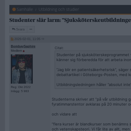
Samhälle
Utbildning och studier
Studenter slår larm: ”Sjuksköterskeutbildningen 
Svara
2026-02-01, 11:05
BombaySaphire
Citat:
Medlem
Studenter på sjuksköterskeprogrammet vi
känner sig förberedda för att arbeta ino
”Jag blir en patientsäkerhetsrisk”, säge
debattartikel i Göteborgs-Posten, med kr
Utbildningsledningen håller ”absolut int
Reg: Okt 2022
Inlägg: 5 983
Studenterna skriver att ”på vår utbildning
fyratimmarstentor avklaras på 20 minuter oc
och vidare att
”flera kurser är blandkurser som benämns so
och vetenskapsteori. Vi får lite av allt, m