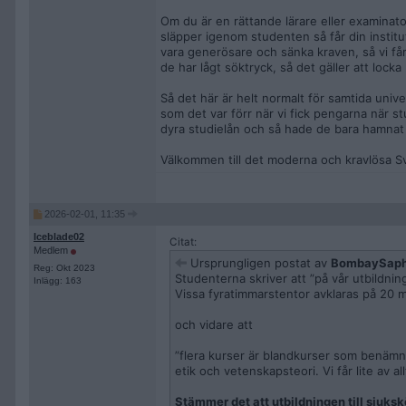
Om du är en rättande lärare eller examinato
släpper igenom studenten så får din instit
vara generösare och sänka kraven, så vi får
de har lågt söktryck, så det gäller att loc
Så det här är helt normalt för samtida unive
som det var förr när vi fick pengarna när s
dyra studielån och så hade de bara hamnat 
Välkommen till det moderna och kravlösa Sve
2026-02-01, 11:35
Iceblade02
Citat:
Medlem
Ursprungligen postat av
BombaySaph
Reg: Okt 2023
Studenterna skriver att ”på vår utbildn
Inlägg: 163
Vissa fyratimmarstentor avklaras på 20 m
och vidare att
”flera kurser är blandkurser som benämns 
etik och vetenskapsteori. Vi får lite av 
Stämmer det att utbildningen till sjuksk