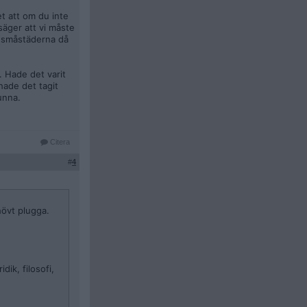
et att om du inte
säger att vi måste
 i småstäderna då
. Hade det varit
hade det tagit
unna.
Citera
#
4
hövt plugga.
ik, filosofi,