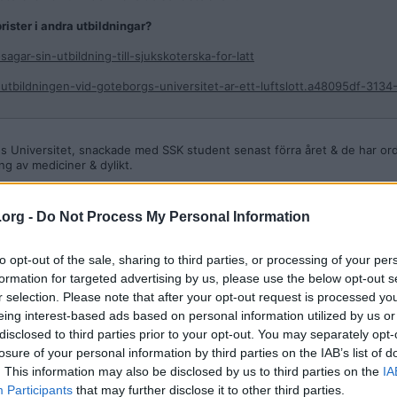
brister i andra utbildningar?
agar-sin-utbildning-till-sjukskoterska-for-latt
utbildningen-vid-goteborgs-universitet-ar-ett-luftslott.a48095df-313
ings Universitet, snackade med SSK student senast förra året & de har ord
ng av mediciner & dylikt.
 stavfel
.org -
Do Not Process My Personal Information
to opt-out of the sale, sharing to third parties, or processing of your per
erskeutbildningen på distans. Det låter ganska slappt.
formation for targeted advertising by us, please use the below opt-out s
r selection. Please note that after your opt-out request is processed y
eing interest-based ads based on personal information utilized by us or
disclosed to third parties prior to your opt-out. You may separately opt-
losure of your personal information by third parties on the IAB’s list of
. This information may also be disclosed by us to third parties on the
IA
Participants
that may further disclose it to other third parties.