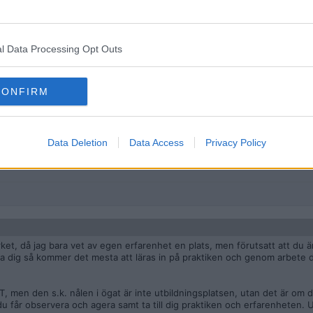
l Data Processing Opt Outs
har alltid varit känt att utbildningen är väldigt ojämn beroende på var m
 bra men det kan ju ha ändrat sig. Bra att studenterna säger ifrån isf. S
där utbildningen är bra och man lär sig ändå mest om att utföra yrket p
CONFIRM
ningen har alltid varit bara en massa flum som man inte har nån nytta 
Data Deletion
Data Access
Privacy Policy
rket, då jag bara vet av egen erfarenhet en plats, men förutsatt att du 
ra dig så kommer det mesta att läras in på praktiken och genom arbete d
 men den s.k. nålen i ögat är inte utbildningsplatsen, utan det är om d
u får observera och agera samt ta till dig praktiken och erfarenheten. U