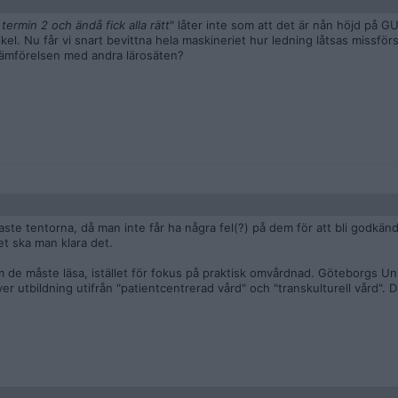
termin 2 och ändå fick alla rätt
" låter inte som att det är nån höjd på G
el. Nu får vi snart bevittna hela maskineriet hur ledning låtsas missförst
 jämförelsen med andra lärosäten?
aste tentorna, då man inte får ha några fel(?) på dem för att bli godkä
t ska man klara det.
m de måste läsa, istället för fokus på praktisk omvårdnad. Göteborgs Uni
ver utbildning utifrån "patientcentrerad vård" och "transkulturell vård". 