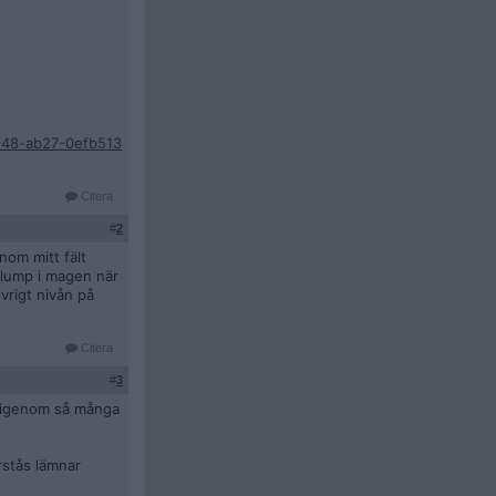
4948-ab27-0efb513
Citera
#
2
nom mitt fält
 klump i magen när
övrigt nivån på
Citera
#
3
få igenom så många
rstås lämnar