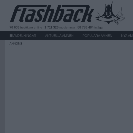
70 603
1 711 326
88 753 484
besökare
online
medlemmar
inlägg
AVDELNINGAR
AKTUELLA ÄMNEN
POPULÄRA ÄMNEN
NYA Ä