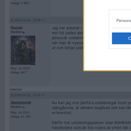
Inlägg: 5 983
Persona
2026-02-01, 12:08
Jag har arbetat i vården i många år och det 
Huzzah
Medlem
min tid sades det iaf att GUs utbildning var
jättesvår utbildning att ta sig igenom ens 
när man är nyexad. Mycket av själva utbild
ut och börjar jobba ändå.
Reg: Jul 2020
Inlägg: 847
2026-02-01, 12:24
Nu kan jag inte jämföra utbildningar inom y
Abetterworld
Medlem
självgående, är allmänt begåvad och kan lä
erfarenhet.
Reg: Jul 2021
Inlägg: 11 250
Därför har utbildningsplatser ökat MARKANT,
handledare som lär the ropes av yrket där d