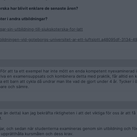
erska har blivit enklare de senaste åren?
ster i andra utbildningar?
r-sin-utbildning-till-sjukskoterska-for-latt
bildningen-vid-goteborgs-universitet-ar-ett-luftslott.a48095df-3134-
. För att ta ett exempel har inte mött en enda kompetent nyexaminerad i
skriva en examensuppsats och kombinera detta med praktik, får alltid en
a ett barn att cykla då undrar man lite vad de gjort under 4 år. Tycker i 
ppare och sämre.
e än detta) kan jag bekräfta riktigheten i att det viktiga för oss är att 
t.
ar, och sedan när studenterna examineras genom sin utbildning och fö
t upprätthålla kursmålen och dess krav.