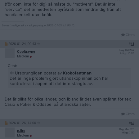
(för dom, inte för dig) så måste du "motivera". Det är inte
"service", det är medveten byråkrati som hindrar dig från att
handla enkelt utan knök.
__________________
Senast redigerad av slipperyslope 2026-01-24 kl. 00:10.
Citera
2026-01-24, 00:43
#
41
Reg: Okt 2022
Cooltrayne
Inlägg: 10 443
Medlem
Citat:
Ursprungligen postat av
Krokofantman
Det är inga problem gjort utlandsköp innan och har
kontrollerat i appen att det inte stängts av.
Det är olika för olika länder, och ibland är det även spärrat för tex
Casio & Poker & Oddspel på utländska sajter.
Citera
2026-01-26, 14:00
#
42
Reg: Mar 2011
n.lite
Inlägg: 1 112
Medlem