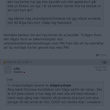
det nya kortet har jag inte beställt och mitt gamla kort går
inte ut förens om typ 1 år så banken borde inte ha skickat ut
ett nytt kort än?
Jag känner mig omyndighetsförklarad när jag måste använda
min 80 åriga fars kort. Hjälp mig flashback
Kontakta banken om det nya kortet du ej beställt. Troligen finns
det någon form av säkerhetsspärr mot
utlandsbetalningar/betalningar utan PIN fram tills att du bekräftat
att du mottagit kortet genom köp med PIN.
Citera
2026-01-23, 17:23
#
38
Reg: Mar 2011
n.lite
Inlägg: 1 112
Medlem
Citat:
Ursprungligen postat av
slipperyslope
Ring bank-fittornas kundtjänst och fråga varför de nekar.. Det
är ett jävla oskick vi har idag att man ska stå med mössan i
hand varje gång man faktiskt vill använda sina kort och sina
pengar till nåt annat än ICA, COOP och butiks-köp i svealand.