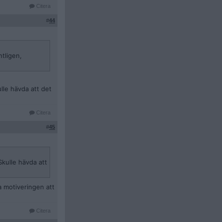
Citera
#
44
tligen,
lle hävda att det
Citera
#
45
Skulle hävda att
a motiveringen att
Citera