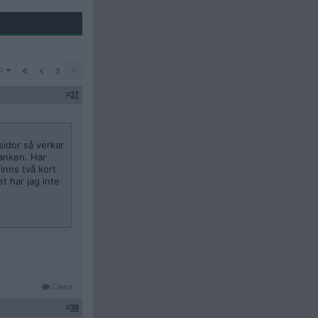
4
3
4
#
37
sidor så verkar
banken. Har
inns två kort
t har jag inte
Citera
#
38