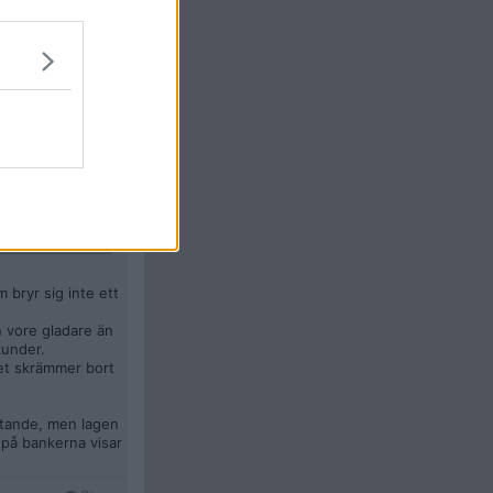
, ibland med
enomsnittet och en
 blir
indrar dig från
 bryr sig inte ett
n vore gladare än
kunder.
det skrämmer bort
vetande, men lagen
t på bankerna visar