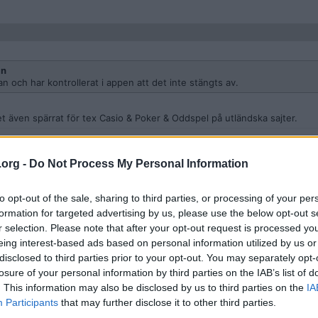
an
n och har kontrollerat i appen att det inte stängts av.
 det även spärrat för tex Casio & Poker & Oddspel på utländska sajter.
.org -
Do Not Process My Personal Information
to opt-out of the sale, sharing to third parties, or processing of your per
e
an i hand för småköp, men det är ju för att beloppen är för låga för att
formation for targeted advertising by us, please use the below opt-out s
veckolön i ett land utanför EU/USA/Kanada med din "fina vanliga bank" 
r selection. Please note that after your opt-out request is processed y
on".
eing interest-based ads based on personal information utilized by us or
disclosed to third parties prior to your opt-out. You may separately opt-
n använda kortet fritt, då tvingas du ha kvar pengarna hos dem. Att du t
om en server i Kanada är ren och skär barnslighet. Vänta tills du ska göra
losure of your personal information by third parties on the IAB’s list of
tligen betyder.
. This information may also be disclosed by us to third parties on the
IA
Participants
that may further disclose it to other third parties.
et bevis på något annat än att du har tur med beloppsgränsen. Försök k