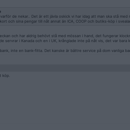
e
varför de nekar.. Det är ett jävla oskick vi har idag att man ska stå med
 kort och sina pengar till nåt annat än ICA, COOP och butiks-köp i sveala
veckan och har aldrig behövt stå med mössan i hand, det fungerar klock
e servrar i Kanada och en i UK, krånglade inte på nåt vis, det var bara
g bank, inte en bank-fitta. Det kanske är bättre service på dom vanliga b
t köp.