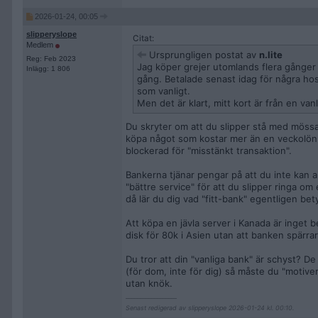
2026-01-24, 00:05
slipperyslope
Citat:
Medlem
Ursprungligen postat av
n.lite
Reg: Feb 2023
Jag köper grejer utomlands flera gånger
Inlägg: 1 806
gång. Betalade senast idag för några hos
som vanligt.
Men det är klart, mitt kort är från en va
Du skryter om att du slipper stå med mössan
köpa något som kostar mer än en veckolön i
blockerad för "misstänkt transaktion".
Bankerna tjänar pengar på att du inte kan a
"bättre service" för att du slipper ringa om 
då lär du dig vad "fitt-bank" egentligen bet
Att köpa en jävla server i Kanada är inget
disk för 80k i Asien utan att banken spärrar
Du tror att din "vanliga bank" är schyst? De
(för dom, inte för dig) så måste du "motiver
utan knök.
__________________
Senast redigerad av slipperyslope 2026-01-24 kl. 00:10.