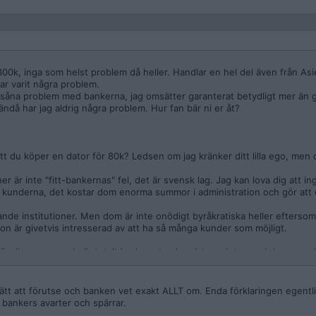
 300k, inga som helst problem då heller. Handlar en hel del även från As
ar varit några problem.
n ha såna problem med bankerna, jag omsätter garanterat betydligt mer än
då har jag aldrig några problem. Hur fan bär ni er åt?
tt du köper en dator för 80k? Ledsen om jag kränker ditt lilla ego, men 
r är inte "fitt-bankernas" fel, det är svensk lag. Jag kan lova dig att i
kunderna, det kostar dom enorma summor i administration och gör att 
ivande institutioner. Men dom är inte onödigt byråkratiska heller efters
ion är givetvis intresserad av att ha så många kunder som möjligt.
för dina pengar, du är totalt irrelevant och existerar inte ens i deras m
ändå. Det är inte "medveten byråkrati", det är tvingad byråkrati, och att s
nsatt och inte har en aning om vad man pratar om.
ätt att förutse och banken vet exakt ALLT om. Enda förklaringen egentl
 bankers avarter och spärrar.