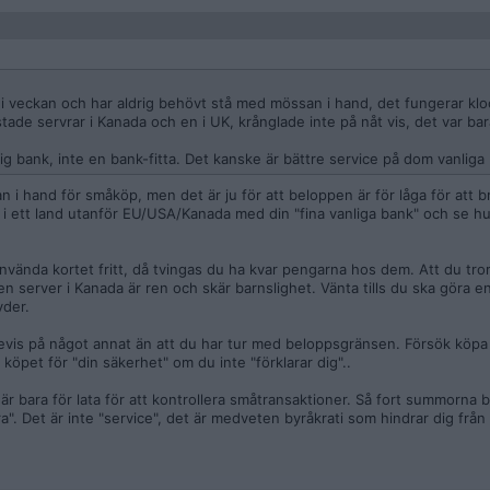
 i veckan och har aldrig behövt stå med mössan i hand, det fungerar kl
tade servrar i Kanada och en i UK, krånglade inte på nåt vis, det var ba
nlig bank, inte en bank-fitta. Det kanske är bättre service på dom vanliga
 i hand för småköp, men det är ju för att beloppen är för låga för att b
 ett land utanför EU/USA/Kanada med din "fina vanliga bank" och se hur 
nvända kortet fritt, då tvingas du ha kvar pengarna hos dem. Att du tror
en server i Kanada är ren och skär barnslighet. Vänta tills du ska göra en 
yder.
 bevis på något annat än att du har tur med beloppsgränsen. Försök köpa
 köpet för "din säkerhet" om du inte "förklarar dig"..
 är bara för lata för att kontrollera småtransaktioner. Så fort summorna b
a". Det är inte "service", det är medveten byråkrati som hindrar dig från