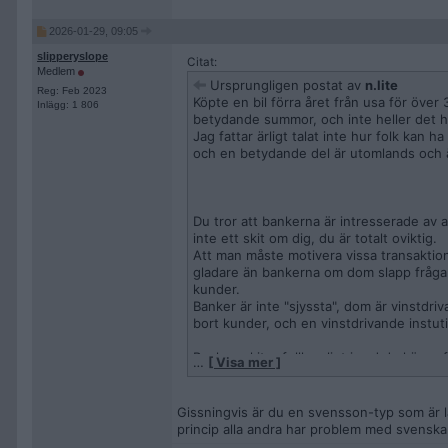
2026-01-29, 09:05
slipperyslope
Citat:
Medlem
Ursprungligen postat av
n.lite
Reg: Feb 2023
Köpte en bil förra året från usa för över
Inlägg: 1 806
betydande summor, och inte heller det h
Jag fattar ärligt talat inte hur folk ka
och en betydande del är utomlands och än
Du tror att bankerna är intresserade av a
inte ett skit om dig, du är totalt oviktig.
Att man måste motivera vissa transaktione
gladare än bankerna om dom slapp fråga 
kunder.
Banker är inte "sjyssta", dom är vinstdr
bort kunder, och en vinstdrivande instut
Banken skiter fullkomligt i vad du köper 
…
[ Visa mer ]
lagen tvingar dom att följa vissa rutiner 
bankerna visar bara att man är totalt oi
Gissningvis är du en svensson-typ som är l
princip alla andra har problem med svenska