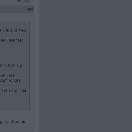
Citera
#
43
ien, ibland med
 genomsnittet
dom bryr sig
ngen vore
dom förlorar
om det skrämmer
edvetande, men
kylla det på
igen, eftersom i