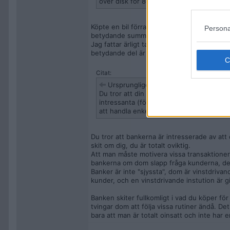
över disk för 80k i Asien utan att banken 
Köpte en bil förra året från usa för över 3
Persona
betydande summor, och inte heller det har 
Jag fattar ärligt talat inte hur folk kan h
betydande del är utomlands och ändå har jag
Citat:
Ursprungligen postat av
slipperyslop
Du tror att din "vanliga bank" är schyst? 
intressanta (för dom, inte för dig) så må
att handla enkelt utan knök.
Du tror att bankerna är intresserade av att
skit om dig, du är totalt oviktig.
Att man måste motivera vissa transaktioner ä
bankerna om dom slapp fråga kunderna, det
Banker är inte "sjyssta", dom är vinstdriva
kunder, och en vinstdrivande instution är g
Banken skiter fullkomligt i vad du köper fö
tvingar dom att följa vissa rutiner ändå. Det
bara att man är totalt oinsatt och inte har