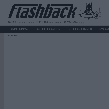
26 152
1 711 128
88 734 969
besökare
online
medlemmar
inlägg
AVDELNINGAR
AKTUELLA ÄMNEN
POPULÄRA ÄMNEN
NYA Ä