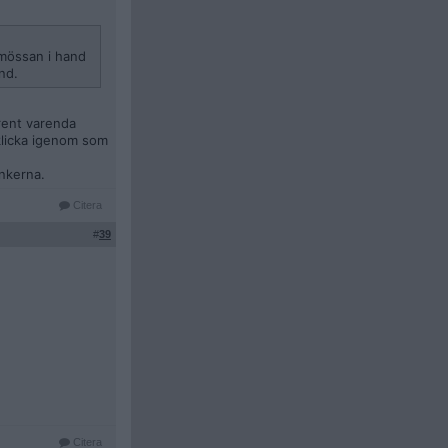
 mössan i hand
nd.
rent varenda
 klicka igenom som
ankerna.
Citera
#
39
Citera