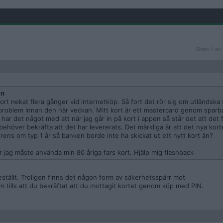
Sidan
Sidan 4 av 
4
av
4
an
kort nekat flera gånger vid internetköp. Så fort det rör sig om utländska 
tt problem innan den här veckan. Mitt kort är ett mastercard genom spar
har det något med att när jag går in på kort i appen så står det att det f
behöver bekräfta att det har levererats. Det märkliga är att det nya korte
förens om typ 1 år så banken borde inte ha skickat ut ett nytt kort än?
 jag måste använda min 80 åriga fars kort. Hjälp mig flashback
ställt. Troligen finns det någon form av säkerhetsspärr mot
m tills att du bekräftat att du mottagit kortet genom köp med PIN.