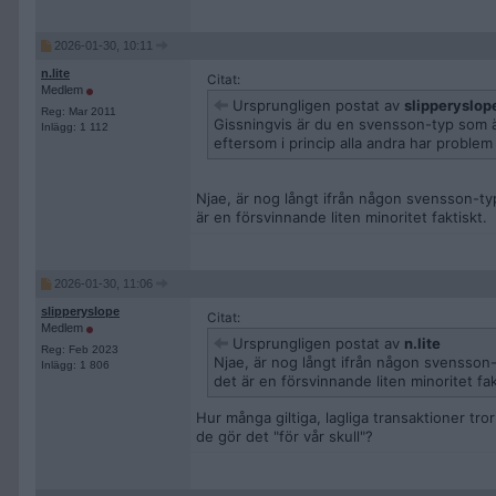
2026-01-30, 10:11
n.lite
Citat:
Medlem
Ursprungligen postat av
slipperyslop
Reg: Mar 2011
Gissningvis är du en svensson-typ som ä
Inlägg: 1 112
eftersom i princip alla andra har proble
Njae, är nog långt ifrån någon svensson-typ
är en försvinnande liten minoritet faktiskt.
2026-01-30, 11:06
slipperyslope
Citat:
Medlem
Ursprungligen postat av
n.lite
Reg: Feb 2023
Njae, är nog långt ifrån någon svensson-
Inlägg: 1 806
det är en försvinnande liten minoritet fak
Hur många giltiga, lagliga transaktioner tr
de gör det "för vår skull"?