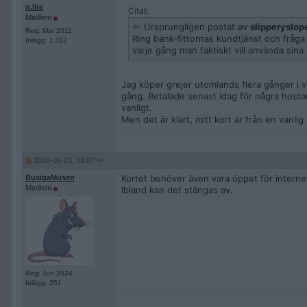
n.lite
Citat:
Medlem
Ursprungligen postat av
slipperyslop
Reg: Mar 2011
Ring bank-fittornas kundtjänst och fråga 
Inlägg: 1 112
varje gång man faktiskt vill använda sina
Jag köper grejer utomlands flera gånger i 
gång. Betalade senast idag för några hostad
vanligt.
Men det är klart, mitt kort är från en vanli
2026-01-23, 18:07
Kortet behöver även vara öppet för interne
BusigaMusen
Medlem
Ibland kan det stängas av.
Reg: Jun 2024
Inlägg: 251