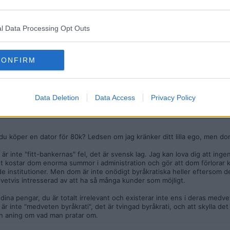
spärrar köpet för "din säkerhet" om du inte "förklarar dig"..
00k, inga som helst problem då heller. Handlar en hel del även från Asien
l Data Processing Opt Outs
varit några problem.
a såna problem med bankerna, jag omsätter garanterat betydligt mer än g
 aldrig några problem. Hur fan bär ni er åt?
CONFIRM
e
De är bara för lata för att kontrollera småtransaktioner. Så fort summorna
Data Deletion
Data Access
Privacy Policy
ste du "motivera". Det är inte "service", det är medveten byråkrati som h
 du köper en dator för 80k? Ledsen om jag kränker ditt lilla ego, men dom
r inte "fitt-bankernas" fel, det är svensk lag. Jag kan lova dig att inge
 kostar dom enorma summor i administration och gör att dom förlorar 
nde institutioner. Men dom är inte onödigt byråkratiska heller eftersom 
ivetvis intresserad av att ha så många kunder som möjligt.
r dina pengar, du är totalt irrelevant och existerar inte ens i deras med
 är inte "medveten byråkrati", det är tvingad byråkrati, och att skylla de
 en aning om vad man pratar om.