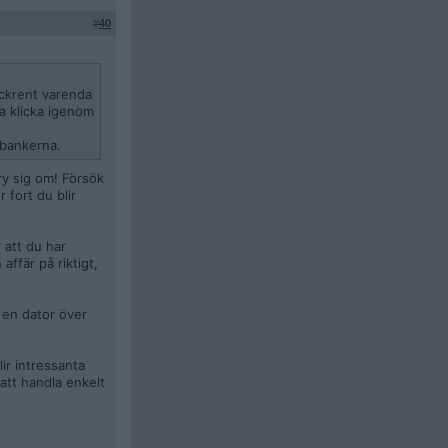
#
40
ockrent varenda
ra klicka igenom
 bankerna.
ry sig om! Försök
fort du blir
 att du har
affär på riktigt,
 en dator över
lir intressanta
 att handla enkelt