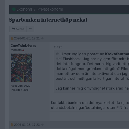
Ekonomi
Privatekonomi
Sparbanken internetköp nekat
Svara
2026-01-23, 17:21
CuteTwink-I-was
Citat:
Medlem
Ursprungligen postat av
Krokofantm
Hej Flashback. Jag har nyligen fått mitt 
det inte fungera. Det har aldrig varit e
detta något med grönland att göra? Eller 
men ett av dem är inte aktiverat och jag 
beställt och mitt gamla kort går inte ut 
Reg: Jun 2022
Jag känner mig omyndighetsförklarad när
Inlägg: 4 305
Kontakta banken om det nya kortet du ej be
utlandsbetalningar/betalningar utan PIN fra
2026-01-23, 17:23