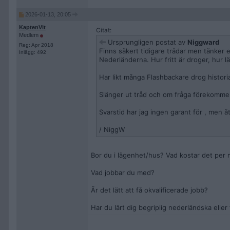
2026-01-13, 20:05
KaptenVit
Citat:
Medlem
Ursprungligen postat av
Niggward
Reg: Apr 2018
Finns säkert tidigare trådar men tänker 
Inlägg: 492
Nederländerna. Hur fritt är droger, hur lät
Har likt många Flashbackare drog historia
Slänger ut tråd och om fråga förekommer 
Svarstid har jag ingen garant för , men 
/ NiggW
Bor du i lägenhet/hus? Vad kostar det per
Vad jobbar du med?
Är det lätt att få okvalificerade jobb?
Har du lärt dig begriplig nederländska eller 