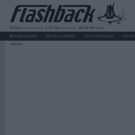
75 541
1 711 228
88 738 987
besökare
online
medlemmar
inlägg
AVDELNINGAR
AKTUELLA ÄMNEN
POPULÄRA ÄMNEN
NYA Ä