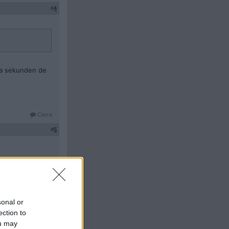
#
4
lska sekunden de
Citera
#
5
Citera
#
6
sonal or
ection to
ou may