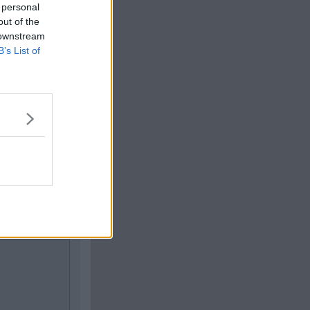
 personal
out of the
Citera
 downstream
#
7
B’s List of
Citera
#
8