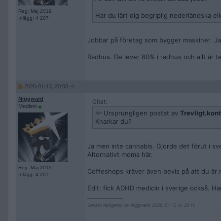
Reg: Maj 2019
Har du lärt dig begriplig nederländska ell
Inlägg: 4 207
Jobbar på företag som bygger maskiner. Jag f
Radhus. De lever 80% i radhus och allt är t
2026-01-13, 20:08
Niggward
Citat:
Medlem
Ursprungligen postat av
Trevligt.kon
Knarkar du?
Ja men inte cannabis. Gjorde det förut i s
Alternativt mdma här.
Reg: Maj 2019
Coffeshops kräver även bevis på att du är reg
Inlägg: 4 207
Edit: fick ADHD medicin i sverige också. Ha
__________________
Senast redigerad av Niggward 2026-01-13 kl. 20:11.