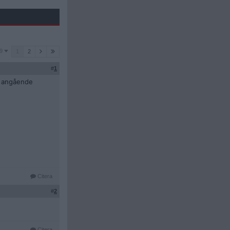
9
1
2
#
1
ar angående
Citera
#
2
Citera