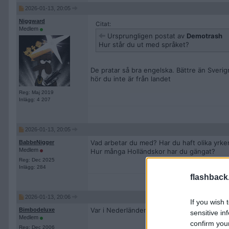
2026-01-13, 20:05
Niggward
Citat:
Medlem
Ursprungligen postat av
Demotrash
Hur står du ut med språket?
De pratar så bra engelska. Bättre än Sverigr 
hör du inte är från landet
Reg: Maj 2019
Inlägg: 4 207
2026-01-13, 20:05
Vad arbetar du med? Har du haft olika yrk
BabbeNigger
Medlem
Hur många Holländskor har du gängat?
Reg: Dec 2025
Inlägg: 284
flashback
2026-01-13, 20:06
If you wish 
Var i Nederländerna bor du?
Bimbodeluxe
sensitive in
Medlem
confirm you
Reg: Dec 2006