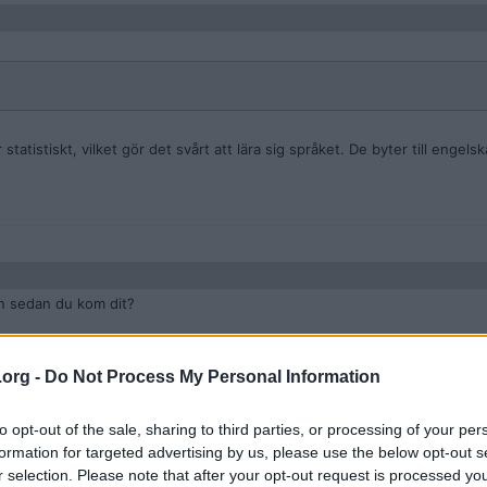
statistiskt, vilket gör det svårt att lära sig språket. De byter till enge
en sedan du kom dit?
.org -
Do Not Process My Personal Information
to opt-out of the sale, sharing to third parties, or processing of your per
formation for targeted advertising by us, please use the below opt-out s
r selection. Please note that after your opt-out request is processed y