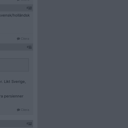
#
10
 svensk/holländsk
Citera
#
11
r. Likt Sverige,
åra persienner
Citera
#
12