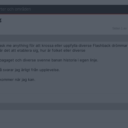
rter och områden
g
Sidan
Sidan 1 av 
1
av
9
 ask me anything för att krossa eller uppfylla diverse Flashback drömm
r det att etablera sig, hur är folket eller diverse
 bagaget och diverse svenne banan historia i egen linje.
svarar jag ärligt från upplevelse.
rkommer när jag kan.