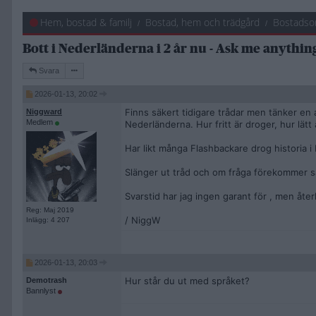
Hem, bostad & familj
Bostad, hem och trädgård
Bostadso
Bott i Nederländerna i 2 år nu - Ask me anythin
Svara
2026-01-13, 20:02
Finns säkert tidigare trådar men tänker en
Niggward
Medlem
Nederländerna. Hur fritt är droger, hur lätt ä
Har likt många Flashbackare drog historia i
Slänger ut tråd och om fråga förekommer så 
Svarstid har jag ingen garant för , men åte
Reg: Maj 2019
/ NiggW
Inlägg: 4 207
2026-01-13, 20:03
Hur står du ut med språket?
Demotrash
Bannlyst