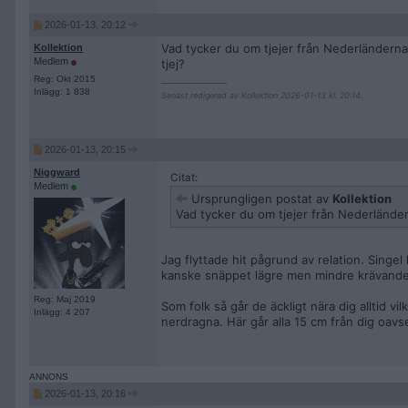
2026-01-13, 20:12
Vad tycker du om tjejer från Nederländerna
Kollektion
Medlem
tjej?
Reg: Okt 2015
__________________
Inlägg: 1 838
Senast redigerad av Kollektion 2026-01-13 kl. 20:14.
2026-01-13, 20:15
Niggward
Citat:
Medlem
Ursprungligen postat av
Kollektion
Vad tycker du om tjejer från Nederlände
Jag flyttade hit pågrund av relation. Singel 
kanske snäppet lägre men mindre krävande. 
Reg: Maj 2019
Som folk så går de äckligt nära dig alltid v
Inlägg: 4 207
nerdragna. Här går alla 15 cm från dig oav
2026-01-13, 20:16