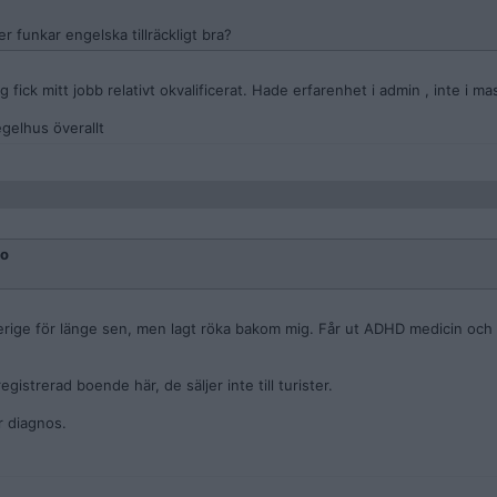
er funkar engelska tillräckligt bra?
ick mitt jobb relativt okvalificerat. Hade erfarenhet i admin , inte i mas
egelhus överallt
to
verige för länge sen, men lagt röka bakom mig. Får ut ADHD medicin och 
istrerad boende här, de säljer inte till turister.
r diagnos.