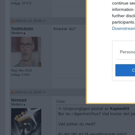
continue se
Inlägg: 15 571
information 
further disc
2026-01-13, 20:06
participants
Downstream 
Knarkar du?
Trevligt.konto
Medlem
Persona
Reg: Mar 2018
Inlägg: 4 604
2026-01-13, 20:07
Niggward
Citat:
Medlem
Ursprungligen postat av
KaptenVit
Bor du i lägenhet/hus? Vad kostar det 
Vad jobbar du med?
Är det lätt att få okvalificerade jobb?