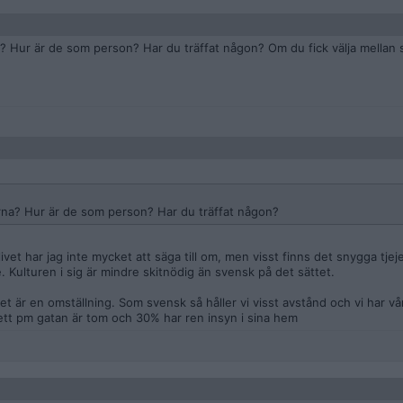
? Hur är de som person? Har du träffat någon? Om du fick välja mellan
rna? Hur är de som person? Har du träffat någon?
livet har jag inte mycket att säga till om, men visst finns det snygga tjeje
Kulturen i sig är mindre skitnödig än svensk på det sättet.
ilket är en omställning. Som svensk så håller vi visst avstånd och vi har v
sett pm gatan är tom och 30% har ren insyn i sina hem