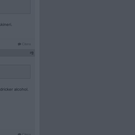
kineri.
Citera
#
9
dricker alcohol.
Citera