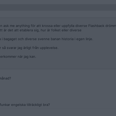
en ask me anything för att krossa eller uppfylla diverse Flashback drö
t är det att etablera sig, hur är folket eller diverse
 i bagaget och diverse svenne banan historia i egen linje.
så svarar jag ärligt från upplevelse.
återkommer när jag kan.
 månad?
funkar engelska tillräckligt bra?