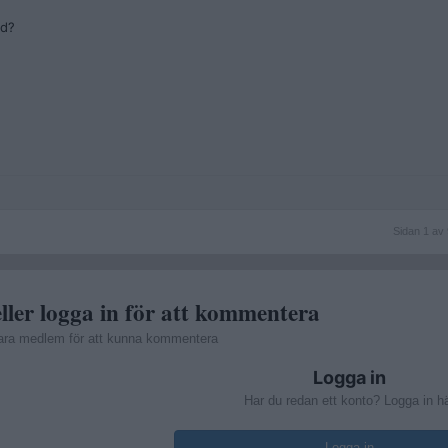
nd?
Sidan
Sidan 1 av 
1
av
9
ller logga in för att kommentera
ara medlem för att kunna kommentera
Logga in
Har du redan ett konto? Logga in h
Logga in