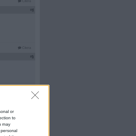
Citera
#
4
Citera
#
5
Citera
#
6
sonal or
ection to
allvar.
ou may
 personal