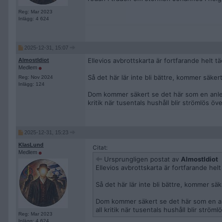
Reg: Mar 2023
Inlägg: 4 624
2025-12-31, 15:07
Ellevios avbrottskarta är fortfarande helt t
AlmostIdiot
Medlem
Så det här lär inte bli bättre, kommer säkert
Reg: Nov 2024
Inlägg: 124
Dom kommer säkert se det här som en anledn
kritik när tusentals hushåll blir strömlös öv
2025-12-31, 15:23
KlasLund
Citat:
Medlem
Ursprungligen postat av
AlmostIdiot
Ellevios avbrottskarta är fortfarande hel
Så det här lär inte bli bättre, kommer säk
Dom kommer säkert se det här som en anl
all kritik när tusentals hushåll blir ström
Reg: Mar 2023
Inlägg: 4 624