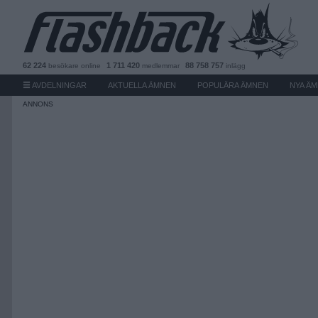
62 224
1 711 420
88 758 757
besökare
online
medlemmar
inlägg
AVDELNINGAR
AKTUELLA ÄMNEN
POPULÄRA ÄMNEN
NYA Ä