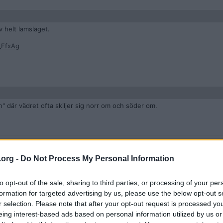
v helt lamslaget.
_FfxAg
n" där vädret ofta skiljer sig norr om och söder om.
.org -
Do Not Process My Personal Information
to opt-out of the sale, sharing to third parties, or processing of your per
formation for targeted advertising by us, please use the below opt-out s
 det vanligt med en halv meter. Folk är idioter och tar inte varningar på 
r selection. Please note that after your opt-out request is processed y
eing interest-based ads based on personal information utilized by us or
 kommer närma sig nollan i Gävle.