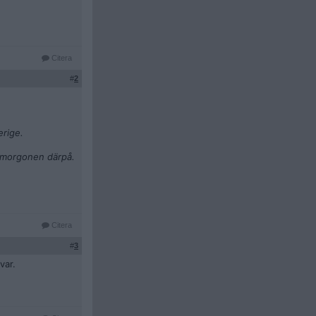
Citera
#
2
erige.
07 morgonen därpå.
Citera
#
3
var.