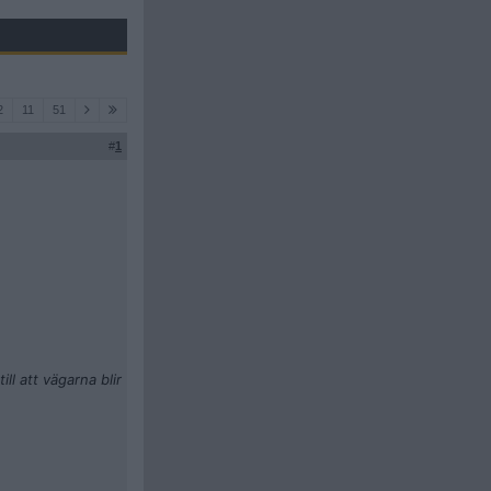
2
11
51
#
1
ll att vägarna blir