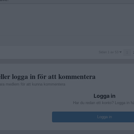
Sidan
Sidan 1 av 53
1
1
av
53
ller logga in för att kommentera
ara medlem för att kunna kommentera
Logga in
Har du redan ett konto? Logga in h
Logga in