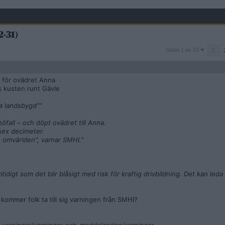
-31)
Sidan
Sidan 1 av 53
1
1
av
53
r för ovädret Anna
s kusten runt Gävle
ra landsbygd”"
öfall – och döpt ovädret till Anna.
sex decimeter.
ån omvärlden”, varnar SMHI."
igt som det blir blåsigt med risk för kraftig drivbildning. Det kan leda ti
kommer folk ta till sig varningen från SMHI?