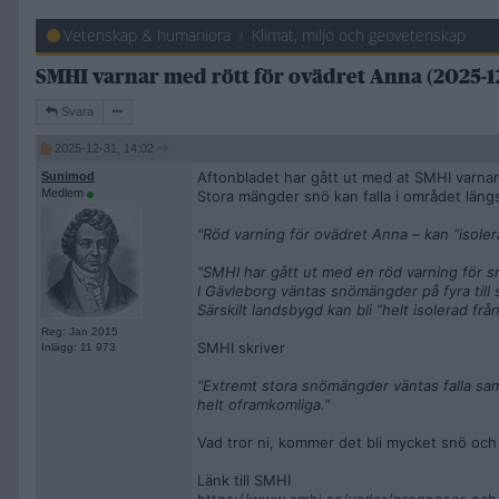
Vetenskap & humaniora
Klimat, miljö och geovetenskap
SMHI varnar med rött för ovädret Anna (2025-12
Svara
2025-12-31, 14:02
Aftonbladet har gått ut med at SMHI varna
Sunimod
Medlem
Stora mängder snö kan falla i området läng
"Röd varning för ovädret Anna – kan ”isole
"SMHI har gått ut med en röd varning för sn
I Gävleborg väntas snömängder på fyra till 
Särskilt landsbygd kan bli ”helt isolerad fr
Reg: Jan 2015
SMHI skriver
Inlägg: 11 973
"Extremt stora snömängder väntas falla samtid
helt oframkomliga."
Vad tror ni, kommer det bli mycket snö och 
Länk till SMHI