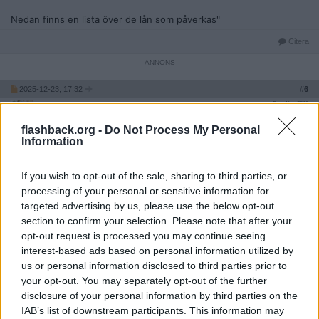
Nedan finns en lista över de lån som påverkas"
Citera
2025-12-23, 17:32
#
6
Reg: Nov 2010
RobbanUC
Inlägg: 10 355
Medlem
flashback.org -
Do Not Process My Personal
Flera har rapporterat in att de fått "telefonsamtal från Klarna", där
Information
de uppmanats att öppna nya konton och kort, något som varit rent
bedrägeri.
If you wish to opt-out of the sale, sharing to third parties, or
Citera
processing of your personal or sensitive information for
2025-12-23, 17:36
#
7
targeted advertising by us, please use the below opt-out
Reg: Maj 2025
section to confirm your selection. Please note that after your
DenverAirport
Inlägg: 2 190
Medlem
opt-out request is processed you may continue seeing
Jag fick SMS från Klarna där de informerade om att de inte gör
interest-based ads based on personal information utilized by
hembesök. Vem öppnar dörren för någon som säger sig vara från
us or personal information disclosed to third parties prior to
Klarna för besök?
your opt-out. You may separately opt-out of the further
disclosure of your personal information by third parties on the
Citera
IAB’s list of downstream participants. This information may
2025-12-23, 17:37
#
8