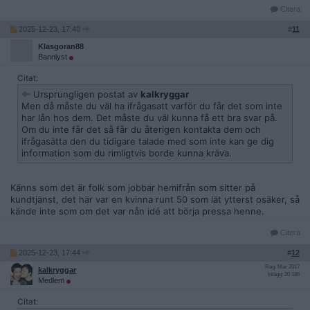
Citera
2025-12-23, 17:40
#
11
Klasgoran88
Bannlyst
Citat:
Ursprungligen postat av
kalkryggar
Men då måste du väl ha ifrågasatt varför du får det som inte
har lån hos dem. Det måste du väl kunna få ett bra svar på.
Om du inte får det så får du återigen kontakta dem och
ifrågasätta den du tidigare talade med som inte kan ge dig
information som du rimligtvis borde kunna kräva.
Känns som det är folk som jobbar hemifrån som sitter på
kundtjänst, det här var en kvinna runt 50 som lät ytterst osäker, så
kände inte som om det var nån idé att börja pressa henne.
Citera
2025-12-23, 17:44
#
12
Reg: Mar 2017
kalkryggar
Inlägg: 20 186
Medlem
Citat: