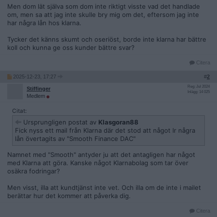
Men dom lät själva som dom inte riktigt visste vad det handlade
om, men sa att jag inte skulle bry mig om det, eftersom jag inte
har några lån hos klarna.
Tycker det känns skumt och oseriöst, borde inte klarna har bättre
koll och kunna ge oss kunder bättre svar?
Citera
2025-12-23, 17:27
#
2
Reg: Jul 2024
Stiffinger
Inlägg: 14 025
Medlem
Citat:
Ursprungligen postat av
Klasgoran88
Fick nyss ett mail från Klarna där det stod att något lr några
lån övertagits av "Smooth Finance DAC"
Namnet med "Smooth" antyder ju att det antagligen har något
med Klarna att göra. Kanske något Klarnabolag som tar över
osäkra fodringar?
Men visst, illa att kundtjänst inte vet. Och illa om de inte i mailet
berättar hur det kommer att påverka dig.
Citera