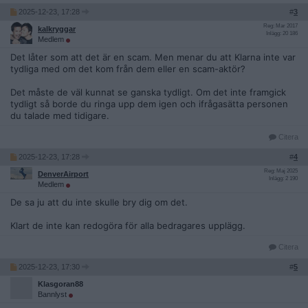
2025-12-23, 17:28
#
3
Reg: Mar 2017
kalkryggar
Inlägg: 20 186
Medlem
Det låter som att det är en scam. Men menar du att Klarna inte var
tydliga med om det kom från dem eller en scam-aktör?
Det måste de väl kunnat se ganska tydligt. Om det inte framgick
tydligt så borde du ringa upp dem igen och ifrågasätta personen
du talade med tidigare.
Citera
2025-12-23, 17:28
#
4
Reg: Maj 2025
DenverAirport
Inlägg: 2 190
Medlem
De sa ju att du inte skulle bry dig om det.
Klart de inte kan redogöra för alla bedragares upplägg.
Citera
2025-12-23, 17:30
#
5
Klasgoran88
Bannlyst