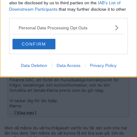
also be disclosed by us to third parties on the
IAB’s List of
Reg: Mar 2017
kalkryggar
Downstream Participants
that may further disclose it to other
Inlägg: 20 186
Medlem
third parties.
Citat:
Personal Data Processing Opt Outs
Ursprungligen postat av
Klasgoran88
Klarna sa att det var från dom..
Så här stod det.
"Klarna har överlåtit äganderätten till ett eller flera av dina lån
CONFIRM
till Smoooth Finance DAC.
Detta ändrar inte dina lånevillkor eller hur du betalar, ingen
åtgärd behövs från din sida.
Data Deletion
Data Access
Privacy Policy
Fram till att Smoooth Finance DAC meddelar något annat
kommer Klarna, som ombud för och på uppdrag av Smoooth
Finance DAC, att förbli din huvudsakliga kontaktpunkt för
frågor, betalningar och kontoinformation, och du bör
fortsätta att betala Klarna precis som du gör idag.
Vi tackar dig för din hjälp,
Klarna
…
[ Visa mer ]
Nedan finns en lista över de lån som påverkas"
Men då måste du väl ha ifrågasatt varför du får det som inte har
lån hos dem. Det måste du väl kunna få ett bra svar på. Om du