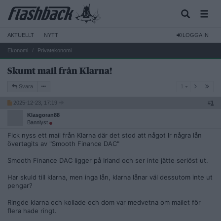
AKTUELLT
NYTT
LOGGA IN
Ekonomi
Privatekonomi
Skumt mail från Klarna!
1
Svara
1
2025-12-23, 17:19
#
1
Klasgoran88
Bannlyst
Fick nyss ett mail från Klarna där det stod att något lr några lån
övertagits av "Smooth Finance DAC"
Smooth Finance DAC ligger på Irland och ser inte jätte seriöst ut.
Har skuld till klarna, men inga lån, klarna lånar väl dessutom inte ut
pengar?
Ringde klarna och kollade och dom var medvetna om mailet för
flera hade ringt.