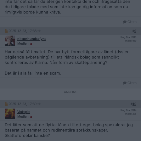
inte får det så får du återigen kontakta dem och ifrågasätta den
du tidigare talade med som inte kan ge dig information som du
rimligtvis borde kunna kräva.
Citera
2025-12-23, 17:38
#
9
Reg: Mar 2010
nittonhundrafyra
Inlägg: 569
Medlem
Har också fått mailet. De har bytt formell ägare av lånet (dvs en
pågående avbetalning) till ett irländsk bolag som sannolikt
kontrolleras av Klarna. Nån form av skatteplanering?
Det är i alla fall inte en scam.
Citera
2025-12-23, 17:39
#
10
Reg: Mar 2014
Vedspis
Inlägg: 286
Medlem
Det låter som att de flyttar lånen till ett eget bolag spekulerar jag
baserat på namnet och rudimentära språkkunskaper.
Skattefördelar kanske?