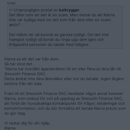
Citat:
Ursprungligen postat av
kalkryggar
Det låter som att det är en scam. Men menar du att Klarna
inte var tydliga med om det kom från dem eller en scam-
aktör?
Det måste de väl kunnat se ganska tydligt. Om det inte
framgick tydligt så borde du ringa upp dem igen och
ifrågasätta personen du talade med tidigare.
Klarna sa att det var från dom..
Så här stod det.
"Klarna har överlåtit äganderätten till ett eller flera av dina lån till
Smoooth Finance DAC.
Detta ändrar inte dina lånevillkor eller hur du betalar, ingen åtgärd
behövs från din sida.
Fram till att Smoooth Finance DAC meddelar något annat kommer
Klarna, som ombud för och på uppdrag av Smoooth Finance DAC,
att förbli din huvudsakliga kontaktpunkt för frågor, betalningar och
kontoinformation, och du bör fortsätta att betala Klarna precis som
du gör idag.
Vi tackar dig för din hjälp,
Klarna